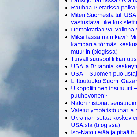
Länsi johtamassa Ukrai
Rauhaa Pietarissa paikan
Miten Suomesta tuli USA:n
vastustava liike kukistetti
Demokratiaa vai valinnais
Miksi tässä näin kävi? Mi
kampanja törmäsi keskus
muuriin (blogissa)
Turvallisuuspolitiikan uu
USA ja Britannia keskeyt
USA – Suomen puolustaja
Liittoutuuko Suomi Gaza
Ulkopoliittinen instituutti 
puuhevonen?
Naton historia: sensuroi
Vaietut ympäristöuhat ja
Ukrainan sotaa koskevien
USA:sta (blogissa)
Iso-Nato tietää ja pitää h