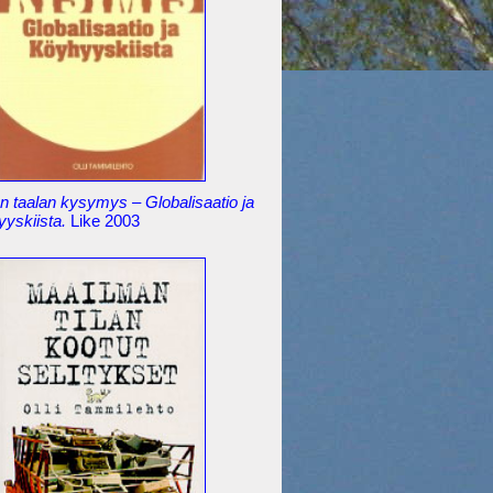
 taalan kysymys – Globalisaatio ja
yyskiista.
Like 2003