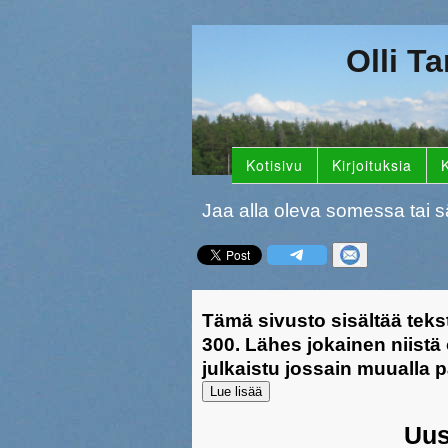
Olli T
Kotisivu
Kirjoituksia
K
Jaa alla oleva somessa tai s
Tämä sivusto sisältää teks
300. Lähes jokainen niistä
julkaistu jossain muualla
Lue lisää
Uus