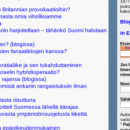
1977-
jouk
Britannian provokaatioihin?
kaksi
masta omia vihollisiamme
Blo
a
iin harjoitellaan – tähänkö Suomi halutaan
in 
an? (blogissa)
Etsin
Ets
isten fanaatikkojen kanssa?
atialiike ja sen tukahduttaminen
Jos h
ilmes
sraelin hybridioperaatio?
nime
 rajansa (blogissa)
Nimi
misiä ankariin rangaistuksiin ilman
Sähk
sta riisuttuna
itteli Suomessa lähellä itärajaa
vasta ympäristönsuojelusta liikettä
Auto
vast
*
Pal
na epäoikeudenmukainen
nume