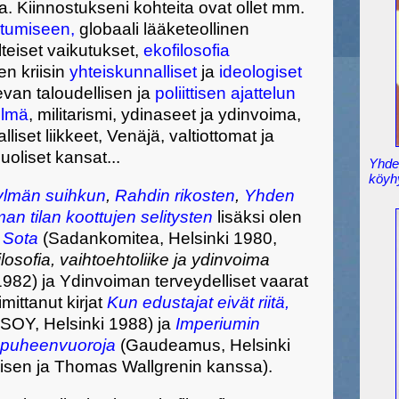
ija. Kiinnostukseni kohteita ovat ollet mm.
stumiseen,
globaali lääketeollinen
lteiset vaikutukset,
ekofilosofia
en kriisin
yhteiskunnalliset
ja
ideologiset
evan taloudellisen ja
poliittisen ajattelun
elmä
, militarismi, ydinaseet ja ydinvoima,
liset liikkeet, Venäjä, valtiottomat ja
uoliset kansat...
Yhden
köyh
ylmän suihkun
,
Rahdin rikosten
,
Yhden
an tilan koottujen selitysten
lisäksi olen
 Sota
(Sadankomitea, Helsinki 1980,
losofia, vaihtoehtoliike ja ydinvoima
982) ja Ydinvoiman terveydelliset vaarat
mittanut kirjat
Kun edustajat eivät riitä,
OY, Helsinki 1988) ja
Imperiumin
iä puheenvuoroja
(Gaudeamus, Helsinki
isen ja Thomas Wallgrenin kanssa).