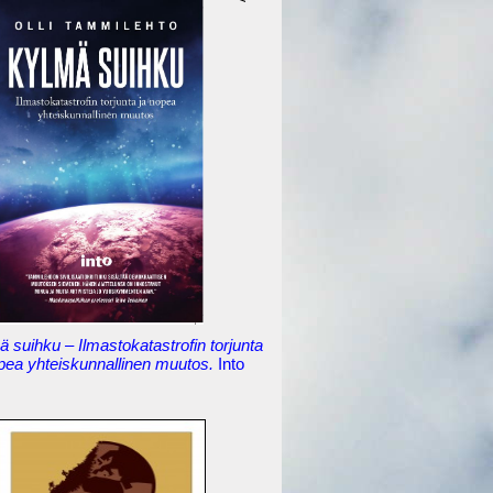
 suihku – Ilmastokatastrofin torjunta
opea yhteiskunnallinen muutos.
Into