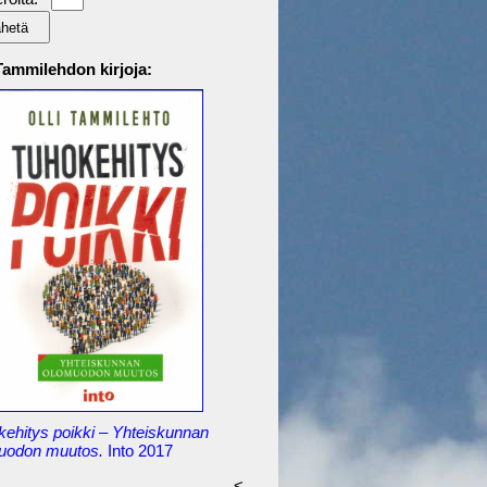
 Tammilehdon kirjoja:
kehitys poikki – Yhteiskunnan
uodon muutos.
Into 2017
<