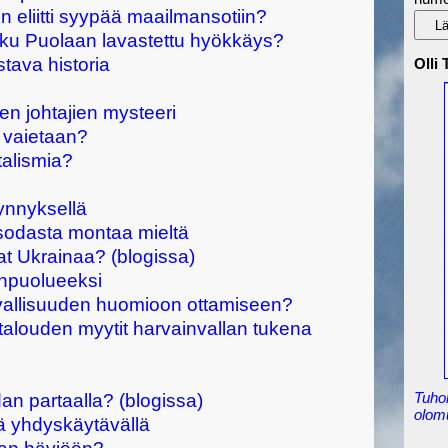
 eliitti syypää maailmansotiin?
sku Puolaan lavastettu hyökkäys?
tava historia
Olli
ien johtajien mysteeri
a vaietaan?
talismia?
nnyksellä
 sodasta montaa mieltä
at Ukrainaa? (blogissa)
npuolueeksi
rvallisuuden huomioon ottamiseen?
alouden myytit harvainvallan tukena
Tuho
n partaalla? (blogissa)
olom
lä yhdyskäytävällä