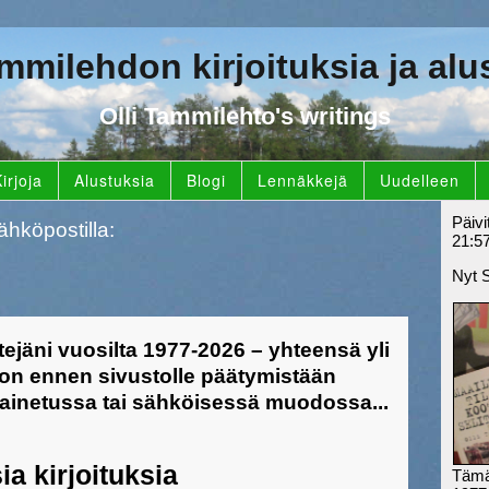
ammilehdon kirjoituksia ja alu
Olli Tammilehto's writings
irjoja
Alustuksia
Blogi
Lennäkkejä
Uudelleen
Päivi
ähköpostilla:
21:5
Nyt 
tejäni vuosilta 1977-2026 – yhteensä yli
 on ennen sivustolle päätymistään
 painetussa tai sähköisessä muodossa
...
ia kirjoituksia
Tämä 