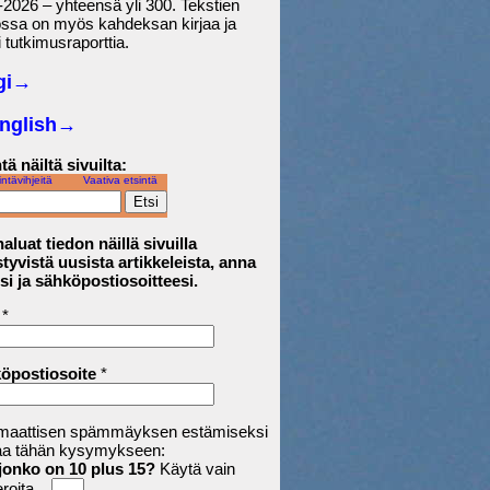
2026 – yhteensä yli 300. Tekstien
ossa on myös kahdeksan kirjaa ja
 tutkimusraporttia.
gi→
English
→
tä näiltä sivuilta:
intävihjeitä
Vaativa etsintä
aluat tiedon näillä sivuilla
tyvistä uusista artikkeleista, anna
si ja sähköpostiosoitteesi.
*
öpostiosoite
*
maattisen spämmäyksen estämiseksi
aa tähän kysymykseen:
jonko on 10 plus 15?
Käytä vain
roita.