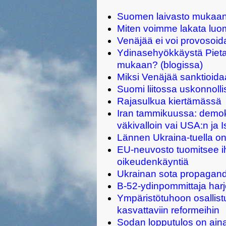
Suomen laivasto mukaan 
Miten voimme lakata luo
Venäjää ei voi provosoid
Ydinasehyökkäystä Pietar
mukaan? (blogissa)
Miksi Venäjää sanktioida
Suomi liitossa uskonnoll
Rajasulkua kiertämässä
Iran tammikuussa: demokr
väkivalloin vai USA:n ja I
Lännen Ukraina-tuella on
EU-neuvosto tuomitsee ih
oikeudenkäyntiä
Ukrainan sota propaganda
B-52-ydinpommittaja harjo
Ympäristötuhoon osallistu
kasvattaviin reformeihin
Sodan lopputulos on ai