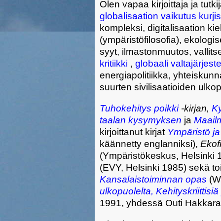
Olen vapaa kirjoittaja ja tutk
globalisaation vaikutus kurji
kompleksi, digitalisaation kie
(ympäristöfilosofia), ekologis
syyt, ilmastonmuutos, vallits
kritiikki
,
globaali valtajärjest
energiapolitiikka, yhteiskunnal
suurten sivilisaatioiden ulkop
Tuhokehitys poikki
-kirjan,
K
taalan kysymyksen
ja
Maailm
kirjoittanut kirjat
Ympäristö ja
käännetty englanniksi),
Ekofi
(Ympäristökeskus, Helsinki 1
(EVY, Helsinki 1985) sekä toi
Kansalaistoiminnan opas
(WS
ulkopuolelta, Kehityskriittis
1991, yhdessä Outi Hakkara