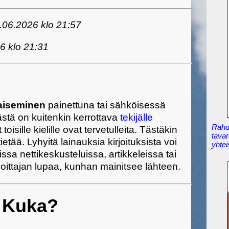
.06.2026 klo 21:57
6 klo 21:31
kaiseminen
painettuna tai sähköisessä
stä on kuitenkin kerrottava
tekijälle
Rahdi
sille kielille ovat tervetulleita. Tästäkin
tavar
etää. Lyhyitä lainauksia kirjoituksista voi
yhtei
ssa nettikeskusteluissa, artikkeleissa tai
joittajan lupaa, kunhan mainitsee lähteen.
Kuka?