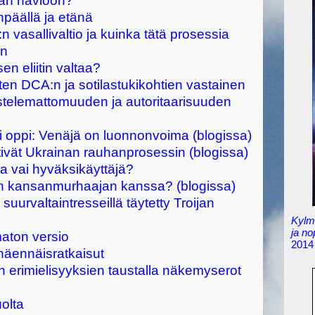
nan häviöön?
päällä ja etänä
 vasallivaltio ja kuinka tätä prosessia
in
en eliitin valtaa?
ten DCA:n ja sotilastukikohtien vastainen
telemattomuuden ja autoritaarisuuden
si oppi: Venäjä on luonnonvoima (blogissa)
tivät Ukrainan rauhanprosessin (blogissa)
 vai hyväksikäyttäjä?
n kansanmurhaajan kanssa? (blogissa)
– suurvaltaintresseillä täytetty Troijan
Kylmä
ja n
maton versio
2014
 näennäisratkaisut
 erimielisyyksien taustalla näkemyserot
uolta