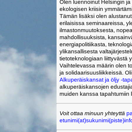
Olen luennoinut Helsingin ja 
ekologisen kriisin ymmärtämis
Tämän lisäksi olen alustanut
erilaisissa seminaareissa, yl
ilmastonmuutoksesta, nopea
mahdollisuuksista, kansainvä
energiapolitiikasta, teknologia
ylikansallisesta valtajärjest
tietoteknologiaan liittyväst
Vaihtelevassa määrin olen toi
ja solidaarisuusliikkeissä.
Alkuperäiskansat ja öljy -ta
alkuperäiskansojen edustaji
muiden kanssa tapahtumiin l
Voit ottaa minuun yhteyttä
pa
etunimi(at)sukunimi(piste)inf