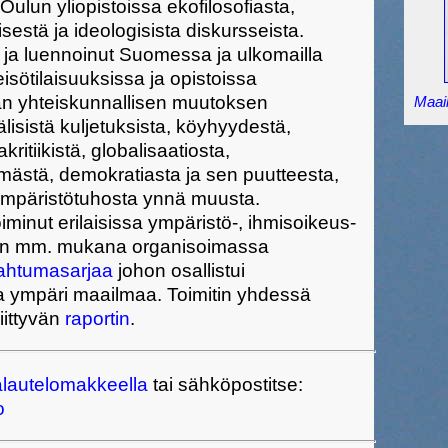
Oulun yliopistoissa ekofilosofiasta,
estä ja ideologisista diskursseista.
 ja luennoinut Suomessa ja ulkomailla
eisötilaisuuksissa ja opistoissa
n yhteiskunnallisen muutoksen
Maail
lisistä kuljetuksista, köyhyydestä,
kritiikistä, globalisaatiosta,
elmästä, demokratiasta ja sen puutteesta,
ä ympäristötuhosta ynnä muusta.
minut erilaisissa ympäristö-, ihmisoikeus-
 Olin mm. mukana organisoimassa
pahtumasarjaa
johon osallistui
a ympäri maailmaa. Toimitin yhdessä
iittyvän
raportin
.
lautelomakkeella
tai sähköpostitse:
o