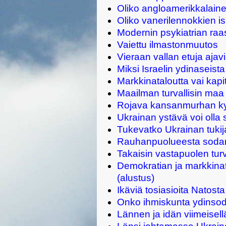
Oliko angloamerikkalainen
Oliko vanerilennokkien i
Modernin psykiatrian raas
Vaiettu ilmastonmuutos
Vieraan vallan etuja ajav
Miksi Israelin ydinaseist
Markkinataloutta vai kapi
Maailman turvallisin maa
Rojava kansanmurhan ky
Ukrainan ystävä voi olla
Tukevatko Ukrainan tukij
Rauhanpuolueesta soda
Takaisin vastapuolen tu
Demokratian ja markkinat
(alustus)
Ikäviä tosiasioita Natosta
Onko ihmiskunta ydinsoda
Lännen ja idän viimeisel