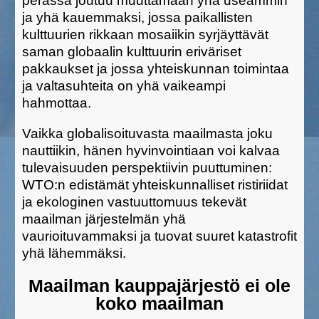
perässä joutuu muuttamaan yhä useammin
ja yhä kauemmaksi, jossa paikallisten
kulttuurien rikkaan mosaiikin syrjäyttävät
saman globaalin kulttuurin eriväriset
pakkaukset ja jossa yhteiskunnan toimintaa
ja valtasuhteita on yhä vaikeampi
hahmottaa.
Vaikka globalisoituvasta maailmasta joku
nauttiikin, hänen hyvinvointiaan voi kalvaa
tulevaisuuden perspektiivin puuttuminen:
WTO:n edistämät yhteiskunnalliset ristiriidat
ja ekologinen vastuuttomuus tekevät
maailman järjestelmän yhä
vaurioituvammaksi ja tuovat suuret katastrofit
yhä lähemmäksi.
Maailman kauppajärjestö ei ole
koko maailman