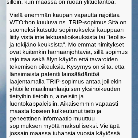
silloin, kun maassa on ruoan ylituotantoa.
Vielä enemmän kaupan vapautta rajoittaa
WTO:hon kuuluva ns. TRIP-sopimus.Sitä on
suomeksi kutsuttu sopimukseksi kauppaan
liitty vistä intellektuaalioikeuksista tai "teollis-
ja tekijänoikeuksista". Molemmat nimitykset
ovat kuitenkin harhaanjohtavia, sillä sopimus
rajoittaa sekä älyn käytön että tavaroiden
tekemisen oikeuksia. Kysymys on siitä, että
länsimaista patentti lainsäädäntöä
laajentamalla TRIP-sopimus antaa joillekin
yhtiöille maailmanlaajuisen yksinoikeuden
tiettyihin tietoihin, aineisiin ja
luontokappaleisiin. Aikaisemmin vapaasti
maasta toiseen kulkeutunut tieto ja
geneettinen informaatio muuttuu
sopimuksen myötä maksulliseksi. Vieläpä
jossain maassa tuhansia vuosia käytössä