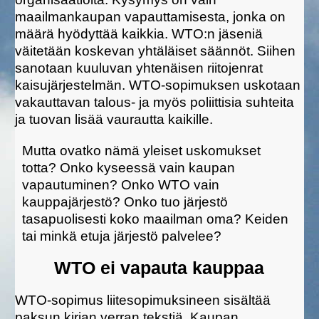
maailmankaupan vapauttamisesta, jonka on
määrä hyödyttää kaikkia. WTO:n jäseniä
väitetään koskevan yhtäläiset säännöt. Siihen
sanotaan kuuluvan yhtenäisen riitojenrat
kaisujärjestelmän. WTO-sopimuksen uskotaan
vakauttavan talous- ja myös poliittisia suhteita
ja tuovan lisää vaurautta kaikille.
Mutta ovatko nämä yleiset uskomukset
totta? Onko kyseessä vain kaupan
vapautuminen? Onko WTO vain
kauppajärjestö? Onko tuo järjestö
tasapuolisesti koko maailman oma? Keiden
tai minkä etuja järjestö palvelee?
WTO ei vapauta kauppaa
WTO-sopimus liitesopimuksineen sisältää
paksun kirjan verran tekstiä. Kaupan