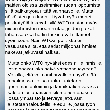
maiden oloissa useimmiten ruoan loppumista,
sillä palkkatyötä riittää vainharvoille. Mutta
nälkäisten joukkoon liit tyvät myös monet
palkkatyötä tekevät, sillä WTO nostaa myös
niiden ihmisten ruoan hintaa, joiden palkat
tähän saakka hädin tuskin ovat riittäneet
syömiseen. Näin WTO:n politiikka on
vastuussa siitä, että sadat miljoonat ihmiset
näkevät jatkuvasti nälkää.
Mutta onko WTO hyväksi edes niille ihmisille,
jotka saavat joka päivä vatsansa täyteen?
Voi olla, että vain aniharvalla on hyvä elää
maailmassa, jossa ruoka tuotetaan
geenimanipuloinnin ja kemikaalien varassa
satojen tai tuhansien kilometrien päässä,
jossa ympäristö ja terveys jatkuvasti
alistetaan taloudellisille eduille, jossa työn