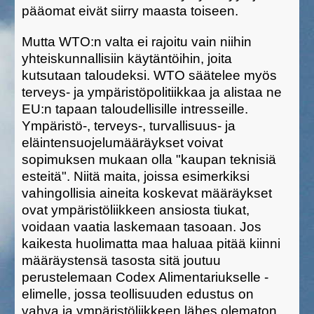
pääomat eivät siirry maasta toiseen.
Mutta WTO:n valta ei rajoitu vain niihin
yhteiskunnallisiin käytäntöihin, joita
kutsutaan taloudeksi. WTO säätelee myös
terveys- ja ympäristöpolitiikkaa ja alistaa ne
EU:n tapaan taloudellisille intresseille.
Ympäristö-, terveys-, turvallisuus- ja
eläintensuojelumääräykset voivat
sopimuksen mukaan olla "kaupan teknisiä
esteitä". Niitä maita, joissa esimerkiksi
vahingollisia aineita koskevat määräykset
ovat ympäristöliikkeen ansiosta tiukat,
voidaan vaatia laskemaan tasoaan. Jos
kaikesta huolimatta maa haluaa pitää kiinni
määräystensä tasosta sitä joutuu
perustelemaan Codex Alimentariukselle -
elimelle, jossa teollisuuden edustus on
vahva ja ympäristöliikkeen lähes olematon.