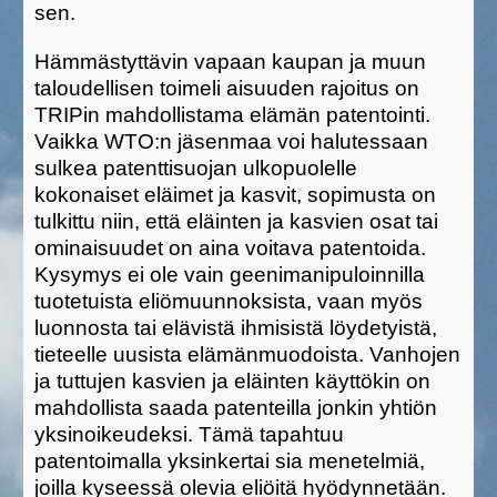
sen.
Hämmästyttävin vapaan kaupan ja muun
taloudellisen toimeli aisuuden rajoitus on
TRIPin mahdollistama elämän patentointi.
Vaikka WTO:n jäsenmaa voi halutessaan
sulkea patenttisuojan ulkopuolelle
kokonaiset eläimet ja kasvit, sopimusta on
tulkittu niin, että eläinten ja kasvien osat tai
ominaisuudet on aina voitava patentoida.
Kysymys ei ole vain geenimanipuloinnilla
tuotetuista eliömuunnoksista, vaan myös
luonnosta tai elävistä ihmisistä löydetyistä,
tieteelle uusista elämänmuodoista. Vanhojen
ja tuttujen kasvien ja eläinten käyttökin on
mahdollista saada patenteilla jonkin yhtiön
yksinoikeudeksi. Tämä tapahtuu
patentoimalla yksinkertai sia menetelmiä,
joilla kyseessä olevia eliöitä hyödynnetään.