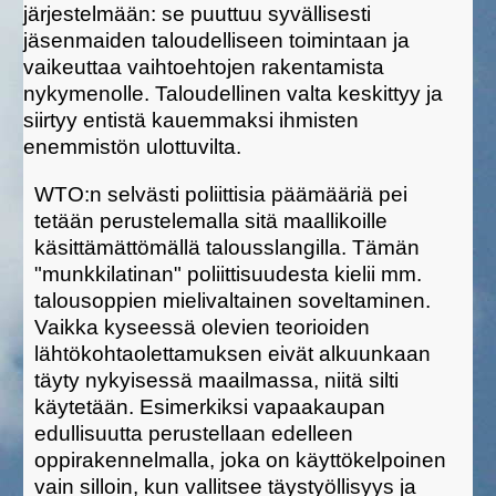
järjestelmään: se puuttuu syvällisesti
jäsenmaiden taloudelliseen toimintaan ja
vaikeuttaa vaihtoehtojen rakentamista
nykymenolle. Taloudellinen valta keskittyy ja
siirtyy entistä kauemmaksi ihmisten
enemmistön ulottuvilta.
WTO:n selvästi poliittisia päämääriä pei
tetään perustelemalla sitä maallikoille
käsittämättömällä talousslangilla. Tämän
"munkkilatinan" poliittisuudesta kielii mm.
talousoppien mielivaltainen soveltaminen.
Vaikka kyseessä olevien teorioiden
lähtökohtaolettamuksen eivät alkuunkaan
täyty nykyisessä maailmassa, niitä silti
käytetään. Esimerkiksi vapaakaupan
edullisuutta perustellaan edelleen
oppirakennelmalla, joka on käyttökelpoinen
vain silloin, kun vallitsee täystyöllisyys ja