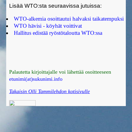
Lisää WTO:sta seuraavissa jutuissa:
WTO-alkemia osoittautui halvaksi taikatempuksi
WTO hävisi - köyhät voittivat
Hallitus edistää ryöstötaloutta WTO:ssa
Palautetta kirjoittajalle voi lähettää osoitteeseen
etunimi(at)sukunimi.info
Takaisin Olli Tammilehdon kotisivulle