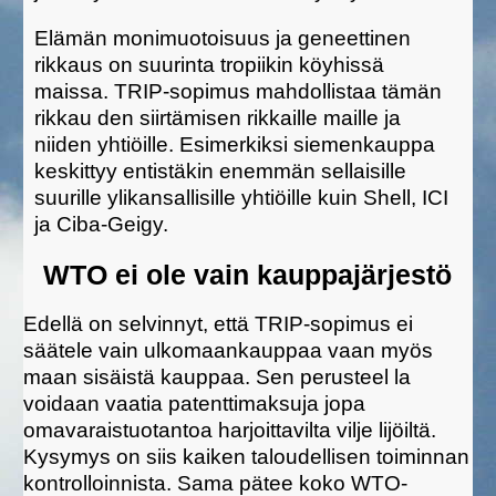
Elämän monimuotoisuus ja geneettinen
rikkaus on suurinta tropiikin köyhissä
maissa. TRIP-sopimus mahdollistaa tämän
rikkau den siirtämisen rikkaille maille ja
niiden yhtiöille. Esimerkiksi siemenkauppa
keskittyy entistäkin enemmän sellaisille
suurille ylikansallisille yhtiöille kuin Shell, ICI
ja Ciba-Geigy.
WTO ei ole vain kauppajärjestö
Edellä on selvinnyt, että TRIP-sopimus ei
säätele vain ulkomaankauppaa vaan myös
maan sisäistä kauppaa. Sen perusteel la
voidaan vaatia patenttimaksuja jopa
omavaraistuotantoa harjoittavilta vilje lijöiltä.
Kysymys on siis kaiken taloudellisen toiminnan
kontrolloinnista. Sama pätee koko WTO-