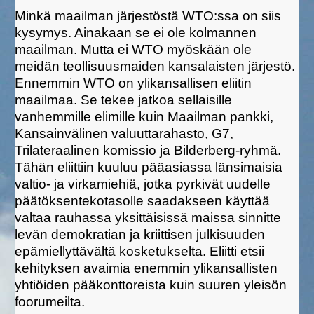
Minkä maailman järjestöstä WTO:ssa on siis
kysymys. Ainakaan se ei ole kolmannen
maailman. Mutta ei WTO myöskään ole
meidän teollisuusmaiden kansalaisten järjestö.
Ennemmin WTO on ylikansallisen eliitin
maailmaa. Se tekee jatkoa sellaisille
vanhemmille elimille kuin Maailman pankki,
Kansainvälinen valuuttarahasto, G7,
Trilateraalinen komissio ja Bilderberg-ryhmä.
Tähän eliittiin kuuluu pääasiassa länsimaisia
valtio- ja virkamiehiä, jotka pyrkivät uudelle
päätöksentekotasolle saadakseen käyttää
valtaa rauhassa yksittäisissä maissa sinnitte
levän demokratian ja kriittisen julkisuuden
epämiellyttävältä kosketukselta. Eliitti etsii
kehityksen avaimia enemmin ylikansallisten
yhtiöiden pääkonttoreista kuin suuren yleisön
foorumeilta.