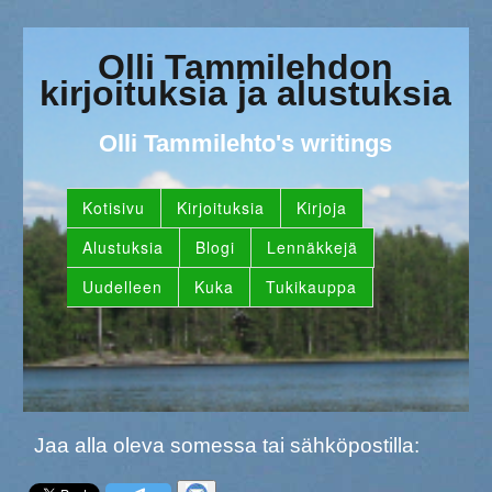
Olli Tammilehdon
kirjoituksia ja alustuksia
Olli Tammilehto's writings
Kotisivu
Kirjoituksia
Kirjoja
Alustuksia
Blogi
Lennäkkejä
Uudelleen
Kuka
Tukikauppa
Jaa alla oleva somessa tai sähköpostilla: