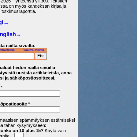
2026 – yhteensä yli 300. Tekstien
ossa on myös kahdeksan kirjaa ja
 tutkimusraporttia.
gi→
English
→
tä näiltä sivuilta:
intävihjeitä
Vaativa etsintä
aluat tiedon näillä sivuilla
tyvistä uusista artikkeleista, anna
si ja sähköpostiosoitteesi.
*
öpostiosoite
*
maattisen spämmäyksen estämiseksi
aa tähän kysymykseen:
jonko on 10 plus 15?
Käytä vain
roita.