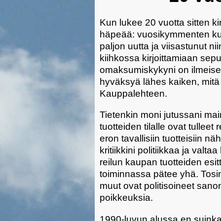
Kun lukee 20 vuotta sitten kir
häpeää: vuosikymmenten kul
paljon uutta ja viisastunut ni
kiihkossa kirjoittamiaan sep
omaksumiskykyni on ilmeisest
hyväksyä lähes kaiken, mitä 
Kauppalehteen.
Tietenkin moni jutussani mai
tuotteiden tilalle ovat tulleet
eron tavallisiin tuotteisiin
kritiikkini politiikkaa ja va
reilun kaupan tuotteiden es
toiminnassa pätee yhä. Tos
muut ovat politisoineet sano
poikkeuksia.
1990-luvun alussa en suinkaan