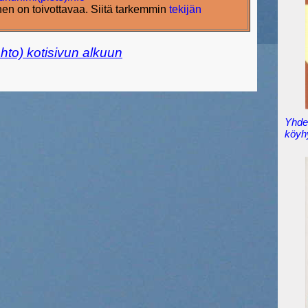
nen on toivottavaa. Siitä tarkemmin
tekijän
ehto) kotisivun alkuun
Yhden
köyh