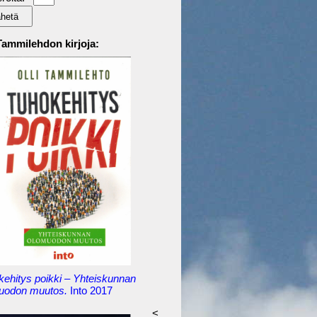
 Tammilehdon kirjoja:
kehitys poikki – Yhteiskunnan
uodon muutos.
Into 2017
<