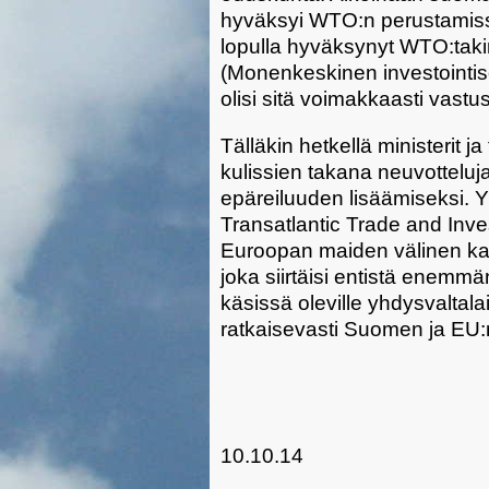
hyväksyi WTO:n perustamiss
lopulla hyväksynyt WTO:ta
(Monenkeskinen investointiso
olisi sitä voimakkaasti vastu
Tälläkin hetkellä ministerit 
kulissien takana neuvotteluj
epäreiluuden lisäämiseksi. Y
Transatlantic Trade and Inv
Euroopan maiden välinen ka
joka siirtäisi entistä enemmän 
käsissä oleville yhdysvaltalais
ratkaisevasti Suomen ja EU:n
10.10.14