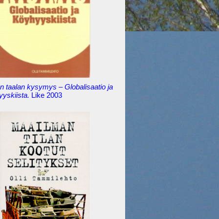
 taalan kysymys – Globalisaatio ja
yyskiista.
Like 2003