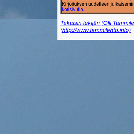
Kirjoituksen uudelleen julkaisemi
kotisivulla
.
Takaisin tekijän (Olli Tammil
(http://www.tammilehto.info)