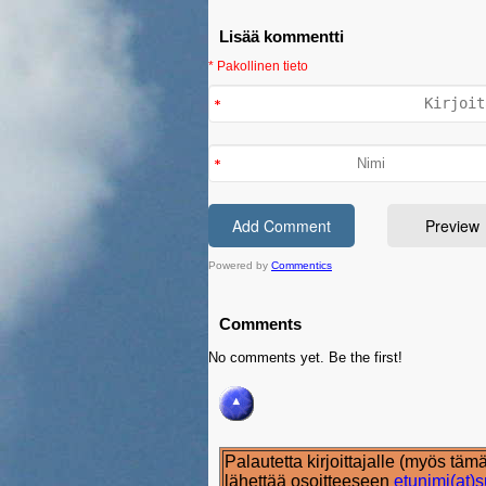
Lisää kommentti
* Pakollinen tieto
Powered by
Commentics
Comments
No comments yet. Be the first!
Palautetta kirjoittajalle (myös täm
lähettää osoitteeseen
etunimi(at)s