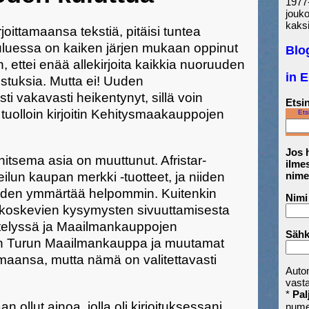
1977-
jouk
kaksi
joittamaansa tekstiä, pitäisi tuntea
uessa on kaiken järjen mukaan oppinut
Blo
in, ettei enää allekirjoita kaikkia nuoruuden
in 
ustuksia. Mutta ei! Uuden
i vakavasti heikentynyt, sillä voin
Etsin
tuolloin kirjoitin Kehitysmaakauppojen
Ets
Jos h
nitsema asia on muuttunut. Afristar-
ilmes
nime
 reilun kaupan merkki -tuotteet, ja niiden
 nähden ymmärtää helpommin. Kuitenkin
Nimi
ltaa koskevien kysymysten sivuuttamisesta
ittelyssä ja Maailmankauppojen
Sähk
in Turun Maailmankauppa ja muutamat
maansa, mutta nämä on valitettavasti
Auto
vast
*
Pal
 ollut ainoa, jolla oli kirjoituksessani
nume