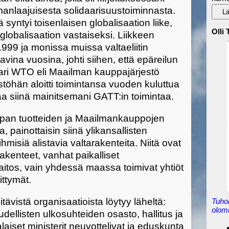
manlaajuisesta solidaarisuustoiminnasta.
 syntyi toisenlaisen globalisaation liike,
Olli
u globalisaation vastaiseksi. Liikkeen
999 ja monissa muissa valtaeliitin
ina vuosina, johti siihen, että epäreilun
ari WTO eli Maailman kauppajärjestö
estöhän aloitti toimintansa vuoden kuluttua
tkaa siinä mainitsemani GATT:in toimintaa.
kaupan tuotteiden ja Maailmankauppojen
ia, painottaisin siinä ylikansallisten
hmisiä alistavia valtarakenteita. Niitä ovat
rakenteet, vanhat paikalliset
laitos, vain yhdessä maassa toimivat yhtiöt
ittymät.
ävistä organisaatioista löytyy läheltä:
Tuho
olom
dellisten ulkosuhteiden osasto, hallitus ja
iset ministerit neuvottelivat ja eduskunta