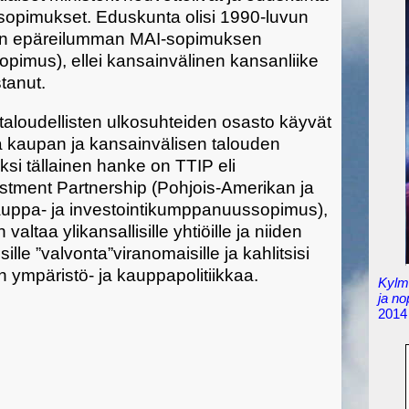
opimukset. Eduskunta olisi 1990-luvun
kin epäreilumman MAI-sopimuksen
pimus), ellei kansainvälinen kansanliike
stanut.
ja taloudellisten ulkosuhteiden osasto käyvät
a kaupan ja kansainvälisen talouden
ksi tällainen hanke on TTIP eli
estment Partnership (Pohjois-Amerikan ja
uppa- ja investointikumppanuussopimus),
valtaa ylikansallisille yhtiöille ja niiden
ille ”valvonta”viranomaisille ja kahlitsisi
 ympäristö- ja kauppapolitiikkaa.
Kylmä
ja n
2014