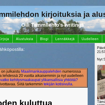
ammilehdon kirjoituksia ja alu
Olli Tammilehto's writings
irjoja
Alustuksia
Blogi
Lennäkkejä
Uudelleen
Päivi
ähköpostilla:
21:5
Nyt 
s on julkaistu
Maailmankauppalehden
numerossa
 lehdessä 20 vuotta aikaisemmin ja nyt uudelleen
vatko kehitysmaakaupat ylikansallisia yhtiöitä?
ivottavaa. Siitä tarkemmin
tekijän kotisivulla
.
oden kuluttua
Tämä 