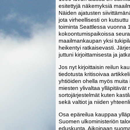
esitettyjä näkemyksiä maail
Näiden ajatusten siivittämänä
jota virheellisesti on kutsutt
toiminta Seattlessa vuonna 1
kokoontumispaikoissa seuraav
maailmankaupan yksi tukipil
heikentyi ratkaisevasti. Järj
juttuni kirjoittamisesta ja ja
Jos nyt kirjoittaisin reilun 
tiedotusta kritisoivaa artikkel
yhtiöiden ohella myös muita i
miesten ylivaltaa ylläpitävät 
sortojärjestelmät kuten kasti
sekä valtiot ja niiden yhteenli
Osa epäreilua kauppaa ylläpit
Suomen ulkoministeriön talou
eduskunta. Aikoinaan suomala