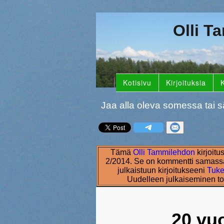
Olli T
Kotisivu
Kirjoituksia
K
Jaa alla oleva somessa tai s
Tämä
Olli Tammilehdon
kirjoitu
2/2014. Se on kommentti samassa
julkaistuun kirjoitukseeni
Tuke
Uudelleen julkaiseminen to
20 vu