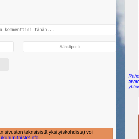
Rahdi
tavar
yhtei
än sivuston teknsisistä yksityiskohdista) voi
ukunimi(piste)info