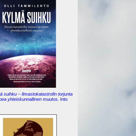
 suihku – Ilmastokatastrofin torjunta
opea yhteiskunnallinen muutos.
Into