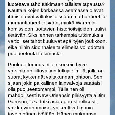
luotettava taho tutkimaan tällaista tapausta?
Kautta aikojen korkeassa asemassa olevat
ihmiset ovat valtakiistoissaan murhanneet tai
murhauttaneet toisiaan, minkä Warrenin
komissioon luottavien historioitsijoiden luulisi
tietävän. Siksi ennen tarkempia tutkimuksia
valtiolliset tahot kuuluvat epäiltyjen joukkoon,
eikä niihin sidonnaiselta elimeltä voi odottaa
puolueetonta tutkimusta.
Puolueettomuus ei ole korkein hyve
varsinkaan liittovaltion tutkijaelimillä, jolla on
suorat kytkennät valtakunnan johtoon. Sen
sijaan jokin paikallinen lainvalvoja saattaisi
olla puolueettomampi. Tällainen oli
mahdollisesti New Orleansin piirisyyttäjä Jim
Garrison, joka tutki asiaa perusteellisesti,
vaikka viranomaiset vaikeuttivat monin
tavoin hänen työtään. Hänen mukaansa