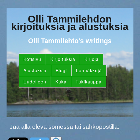
Olli Tammilehdon
kirjoituksia ja alustuksia
Olli Tammilehto's writings
Kotisivu
Kirjoituksia
Kirjoja
Alustuksia
Blogi
Lennäkkejä
Uudelleen
Kuka
Tukikauppa
Jaa alla oleva somessa tai sähköpostilla: