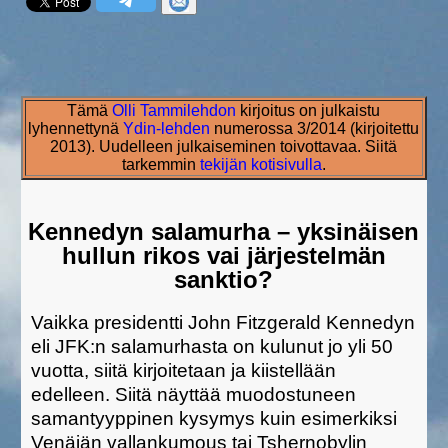
Tämä
Olli Tammilehdon
kirjoitus on julkaistu
lyhennettynä
Ydin-lehden
numerossa 3/2014 (kirjoitettu
2013). Uudelleen julkaiseminen toivottavaa. Siitä
tarkemmin
tekijän kotisivulla
.
Kennedyn salamurha – yksinäisen
hullun rikos vai järjestelmän
sanktio?
Vaikka presidentti John Fitzgerald Kennedyn
eli JFK:n salamurhasta on kulunut jo yli 50
vuotta, siitä kirjoitetaan ja kiistellään
edelleen. Siitä näyttää muodostuneen
samantyyppinen kysymys kuin esimerkiksi
Venäjän vallankumous tai Tshernobylin