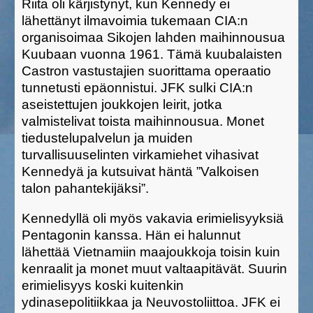
Riita oli kärjistynyt, kun Kennedy ei
lähettänyt ilmavoimia tukemaan CIA:n
organisoimaa Sikojen lahden maihinnousua
Kuubaan vuonna 1961. Tämä kuubalaisten
Castron vastustajien suorittama operaatio
tunnetusti epäonnistui. JFK sulki CIA:n
aseistettujen joukkojen leirit, jotka
valmistelivat toista maihinnousua. Monet
tiedustelupalvelun ja muiden
turvallisuuselinten virkamiehet vihasivat
Kennedyä ja kutsuivat häntä ”Valkoisen
talon pahantekijäksi”.
Kennedyllä oli myös vakavia erimielisyyksiä
Pentagonin kanssa. Hän ei halunnut
lähettää Vietnamiin maajoukkoja toisin kuin
kenraalit ja monet muut valtaapitävät. Suurin
erimielisyys koski kuitenkin
ydinasepolitiikkaa ja Neuvostoliittoa. JFK ei