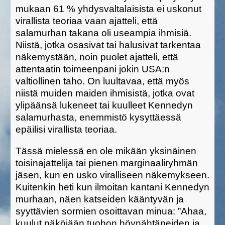
mukaan 61 % yhdysvaltalaisista ei uskonut
virallista teoriaa vaan ajatteli, että
salamurhan takana oli useampia ihmisiä.
Niistä, jotka osasivat tai halusivat tarkentaa
näkemystään, noin puolet ajatteli, että
attentaatin toimeenpani jokin USA:n
valtiollinen taho. On luultavaa, että myös
niistä muiden maiden ihmisistä, jotka ovat
ylipäänsä lukeneet tai kuulleet Kennedyn
salamurhasta, enemmistö kysyttäessä
epäilisi virallista teoriaa.
Tässä mielessä en ole mikään yksinäinen
toisinajattelija tai pienen marginaaliryhmän
jäsen, kun en usko viralliseen näkemykseen.
Kuitenkin heti kun ilmoitan kantani Kennedyn
murhaan, näen katseiden kääntyvän ja
syyttävien sormien osoittavan minua: ”Ahaa,
kuulut näköjään tuohon höynähtäneiden ja