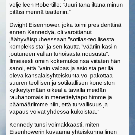
veljelleen Robertille: ”Juuri tänä iltana minun
pitäisi mennä teatteriin.”
Dwight Eisenhower, joka toimi presidenttinä
ennen Kennedyä, oli varoittanut
jäähyväispuheessaan ”sotilas-teollisesta
kompleksista” ja sen kautta ”vääriin käsiin
joutuneen vallan tuhoisasta noususta”.
Ilmeisesti omiin kokemuksiinsa viitaten hän
sanoi, että ”vain valpas ja asioista perillä
oleva kansalaisyhteiskunta voi pakottaa
suuren teollisen ja sotilaallisen koneiston
kytkeytymään oikealla tavalla meidän
rauhanomaisiin menettelytapoihimme ja
päämääriimme niin, että turvallisuus ja
vapaus voivat yhdessä kukoistaa.”
Kennedy tunsi voimakkaasti, miten
Eisenhowerin kuvaama yhteiskunnallinen