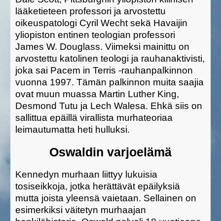
lääketieteen professori ja arvostettu
oikeuspatologi Cyril Wecht sekä Havaijin
yliopiston entinen teologian professori
James W. Douglass. Viimeksi mainittu on
arvostettu katolinen teologi ja rauhanaktivisti,
joka sai Pacem in Terris -rauhanpalkinnon
vuonna 1997. Tämän palkinnon muita saajia
ovat muun muassa Martin Luther King,
Desmond Tutu ja Lech Walesa. Ehkä siis on
sallittua epäillä virallista murhateoriaa
leimautumatta heti hulluksi.
Oswaldin varjoelämä
Kennedyn murhaan liittyy lukuisia
tosiseikkoja, jotka herättävät epäilyksiä
mutta joista yleensä vaietaan. Sellainen on
esimerkiksi väitetyn murhaajan