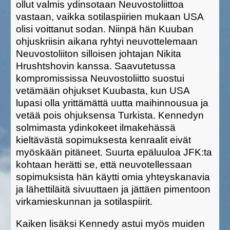
ollut valmis ydinsotaan Neuvostoliittoa
vastaan, vaikka sotilaspiirien mukaan USA
olisi voittanut sodan. Niinpä hän Kuuban
ohjuskriisin aikana ryhtyi neuvottelemaan
Neuvostoliiton silloisen johtajan Nikita
Hrushtshovin kanssa. Saavutetussa
kompromississa Neuvostoliitto suostui
vetämään ohjukset Kuubasta, kun USA
lupasi olla yrittämättä uutta maihinnousua ja
vetää pois ohjuksensa Turkista. Kennedyn
solmimasta ydinkokeet ilmakehässä
kieltävästä sopimuksesta kenraalit eivät
myöskään pitäneet. Suurta epäluuloa JFK:ta
kohtaan herätti se, että neuvotellessaan
sopimuksista hän käytti omia yhteyskanavia
ja lähettiläitä sivuuttaen ja jättäen pimentoon
virkamieskunnan ja sotilaspiirit.
Kaiken lisäksi Kennedy astui myös muiden