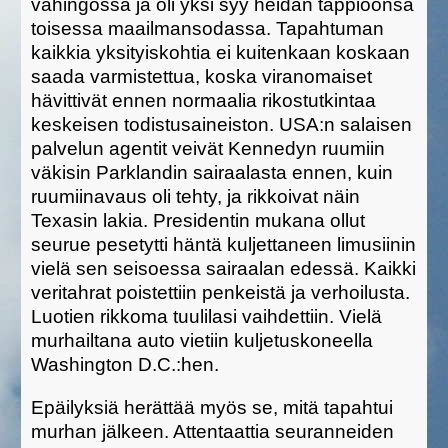
vahingossa ja oli yksi syy heidän tappioonsa
toisessa maailmansodassa. Tapahtuman
kaikkia yksityiskohtia ei kuitenkaan koskaan
saada varmistettua, koska viranomaiset
hävittivät ennen normaalia rikostutkintaa
keskeisen todistusaineiston. USA:n salaisen
palvelun agentit veivät Kennedyn ruumiin
väkisin Parklandin sairaalasta ennen, kuin
ruumiinavaus oli tehty, ja rikkoivat näin
Texasin lakia. Presidentin mukana ollut
seurue pesetytti häntä kuljettaneen limusiinin
vielä sen seisoessa sairaalan edessä. Kaikki
veritahrat poistettiin penkeistä ja verhoilusta.
Luotien rikkoma tuulilasi vaihdettiin. Vielä
murhailtana auto vietiin kuljetuskoneella
Washington D.C.:hen.
Epäilyksiä herättää myös se, mitä tapahtui
murhan jälkeen. Attentaattia seuranneiden