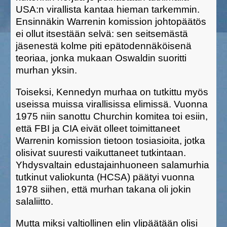
USA:n virallista kantaa hieman tarkemmin.
Ensinnäkin Warrenin komission johtopäätös
ei ollut itsestään selvä: sen seitsemästä
jäsenestä kolme piti epätodennäköisenä
teoriaa, jonka mukaan Oswaldin suoritti
murhan yksin.
Toiseksi, Kennedyn murhaa on tutkittu myös
useissa muissa virallisissa elimissä. Vuonna
1975 niin sanottu Churchin komitea toi esiin,
että FBI ja CIA eivät olleet toimittaneet
Warrenin komission tietoon tosiasioita, jotka
olisivat suuresti vaikuttaneet tutkintaan.
Yhdysvaltain edustajainhuoneen salamurhia
tutkinut valiokunta (HCSA) päätyi vuonna
1978 siihen, että murhan takana oli jokin
salaliitto.
Mutta miksi valtiollinen elin ylipäätään olisi