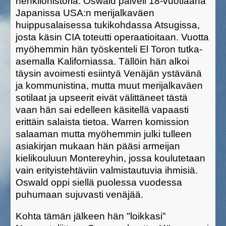
henkilöhistoria. Oswald palveli 18-vuotiaana
Japanissa USA:n merijalkaväen
huippusalaisessa tukikohdassa Atsugissa,
josta käsin CIA toteutti operaatioitaan. Vuotta
myöhemmin hän työskenteli El Toron tutka-
asemalla Kaliforniassa. Tällöin hän alkoi
täysin avoimesti esiintyä Venäjän ystävänä
ja kommunistina, mutta muut merijalkaväen
sotilaat ja upseerit eivät välittäneet tästä
vaan hän sai edelleen käsitellä vapaasti
erittäin salaista tietoa. Warren komission
salaaman mutta myöhemmin julki tulleen
asiakirjan mukaan hän pääsi armeijan
kielikouluun Montereyhin, jossa koulutetaan
vain erityistehtäviin valmistautuvia ihmisiä.
Oswald oppi siellä puolessa vuodessa
puhumaan sujuvasti venäjää.
Kohta tämän jälkeen hän "loikkasi”