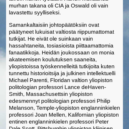
murhan takana oli CIA ja Oswald oli vain
lavastettu syylliseksi.
Samankaltaisiin johtopäätöksiin ovat
päätyneet lukuisat valtiosta riippumattomat
tutkijat. He eivät ole suinkaan vain
hassahtaneita, tosiasioista piittaamattomia
fanaatikkoja. Heidän joukossaan on monia
akateemisen koulutuksen saaneita,
yliopistoissa työskennelleitä tutkijoita kuten
tunnettu historioitsija ja julkinen intellektuelli
Michael Parenti, Floridan valtion yliopiston
politologian professori Lance deHaven-
Smith, Massachusettsin yliopiston
edesmennyt politologian professori Philip
Melanson, Temple-yliopiston englanninkielen
professori Joan Mellen, Kalifornian yliopiston
entinen englanninkielen professori Peter
Dale Scott, Pittsburghin yliopiston kliinisen