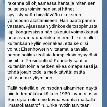
rakenne oli ohjaamassa häntä ja miten sen
puitteissa toimiminen saisi hänet
syyllistymään hirvittävään rikokseen:
ydinsodan aloittamiseen. Hän päätti panna
vastaan. Ajaessaan ydinkoekieltosopimusta
läpi kongressissa hän tukeutui voimakkaasti
nousevaan rauhanliikkeeseen. Liike ei ollut
kuitenkaan kyllin voimakas, että se olisi
voinut Eisenhowerin viittaamalla tavalla
panna sotilas-teollista kompleksia pysyvästi
aisoihin. Presidenttinä Kennedy saattoi
kuitenkin toimia hetken aikaa omapäisesti ja
tehdä jotain todella merkittävää: estää
ydinsodan syttyminen.
Tällä hetkellä ei ydinsodan alkaminen näytä
niin todennäköiseltä kuin 1960-luvun alussa.
Sen sijaan olemme kovaa vauhtia matkalla
ilmastokatastrofiin. Ehkä nytkin tarvitaan