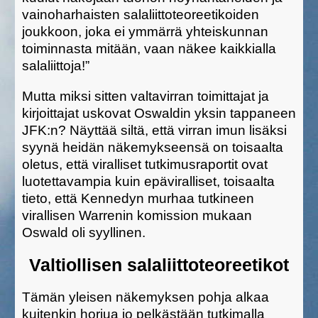
vainoharhaisten salaliittoteoreetikoiden
joukkoon, joka ei ymmärrä yhteiskunnan
toiminnasta mitään, vaan näkee kaikkialla
salaliittoja!”
Mutta miksi sitten valtavirran toimittajat ja
kirjoittajat uskovat Oswaldin yksin tappaneen
JFK:n? Näyttää siltä, että virran imun lisäksi
syynä heidän näkemykseensä on toisaalta
oletus, että viralliset tutkimusraportit ovat
luotettavampia kuin epäviralliset, toisaalta
tieto, että Kennedyn murhaa tutkineen
virallisen Warrenin komission mukaan
Oswald oli syyllinen.
Valtiollisen salaliittoteoreetikot
Tämän yleisen näkemyksen pohja alkaa
kuitenkin horjua jo pelkästään tutkimalla