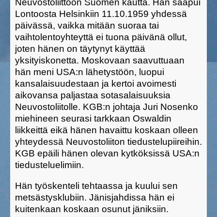
Neuvostoliittoon Suomen kautta. Hän saapui
Lontoosta Helsinkiin 11.10.1959 yhdessä
päivässä, vaikka mitään suoraa tai
vaihtolentoyhteyttä ei tuona päivänä ollut,
joten hänen on täytynyt käyttää
yksityiskonetta. Moskovaan saavuttuaan
hän meni USA:n lähetystöön, luopui
kansalaisuudestaan ja kertoi avoimesti
aikovansa paljastaa sotasalaisuuksia
Neuvostoliitolle. KGB:n johtaja Juri Nosenko
miehineen seurasi tarkkaan Oswaldin
liikkeittä eikä hänen havaittu koskaan olleen
yhteydessä Neuvostoliiton tiedustelupiireihin.
KGB epäili hänen olevan kytköksissä USA:n
tiedusteluelimiin.
Hän työskenteli tehtaassa ja kuului sen
metsästysklubiin. Jänisjahdissa hän ei
kuitenkaan koskaan osunut jäniksiin.