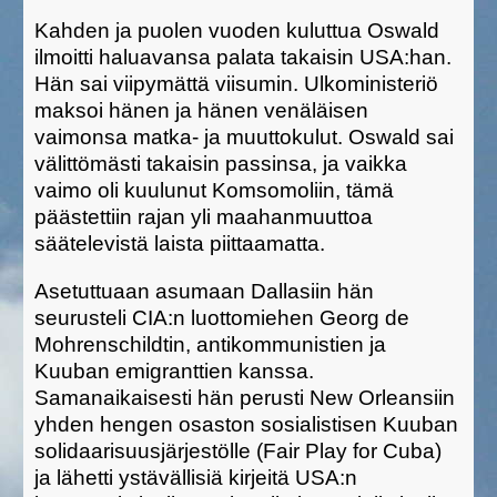
Kahden ja puolen vuoden kuluttua Oswald
ilmoitti haluavansa palata takaisin USA:han.
Hän sai viipymättä viisumin. Ulkoministeriö
maksoi hänen ja hänen venäläisen
vaimonsa matka- ja muuttokulut. Oswald sai
välittömästi takaisin passinsa, ja vaikka
vaimo oli kuulunut Komsomoliin, tämä
päästettiin rajan yli maahanmuuttoa
säätelevistä laista piittaamatta.
Asetuttuaan asumaan Dallasiin hän
seurusteli CIA:n luottomiehen Georg de
Mohrenschildtin, antikommunistien ja
Kuuban emigranttien kanssa.
Samanaikaisesti hän perusti New Orleansiin
yhden hengen osaston sosialistisen Kuuban
solidaarisuusjärjestölle (Fair Play for Cuba)
ja lähetti ystävällisiä kirjeitä USA:n