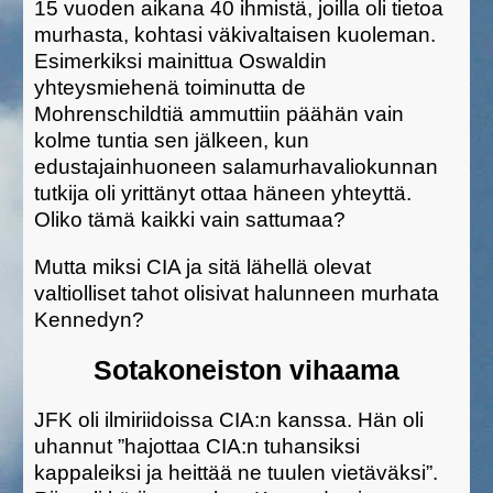
15 vuoden aikana 40 ihmistä, joilla oli tietoa
murhasta, kohtasi väkivaltaisen kuoleman.
Esimerkiksi mainittua Oswaldin
yhteysmiehenä toiminutta de
Mohrenschildtiä ammuttiin päähän vain
kolme tuntia sen jälkeen, kun
edustajainhuoneen salamurhavaliokunnan
tutkija oli yrittänyt ottaa häneen yhteyttä.
Oliko tämä kaikki vain sattumaa?
Mutta miksi CIA ja sitä lähellä olevat
valtiolliset tahot olisivat halunneen murhata
Kennedyn?
Sotakoneiston vihaama
JFK oli ilmiriidoissa CIA:n kanssa. Hän oli
uhannut ”hajottaa CIA:n tuhansiksi
kappaleiksi ja heittää ne tuulen vietäväksi”.