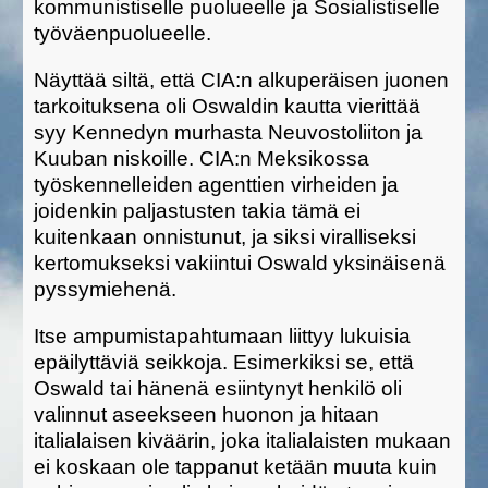
kommunistiselle puolueelle ja Sosialistiselle
työväenpuolueelle.
Näyttää siltä, että CIA:n alkuperäisen juonen
tarkoituksena oli Oswaldin kautta vierittää
syy Kennedyn murhasta Neuvostoliiton ja
Kuuban niskoille. CIA:n Meksikossa
työskennelleiden agenttien virheiden ja
joidenkin paljastusten takia tämä ei
kuitenkaan onnistunut, ja siksi viralliseksi
kertomukseksi vakiintui Oswald yksinäisenä
pyssymiehenä.
Itse ampumistapahtumaan liittyy lukuisia
epäilyttäviä seikkoja. Esimerkiksi se, että
Oswald tai hänenä esiintynyt henkilö oli
valinnut aseekseen huonon ja hitaan
italialaisen kiväärin, joka italialaisten mukaan
ei koskaan ole tappanut ketään muuta kuin