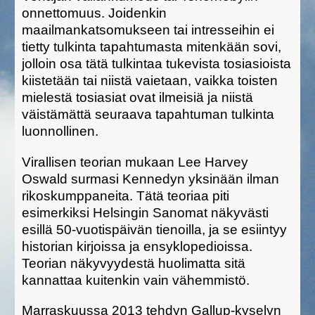
onnettomuus. Joidenkin
maailmankatsomukseen tai intresseihin ei
tietty tulkinta tapahtumasta mitenkään sovi,
jolloin osa tätä tulkintaa tukevista tosiasioista
kiistetään tai niistä vaietaan, vaikka toisten
mielestä tosiasiat ovat ilmeisiä ja niistä
väistämättä seuraava tapahtuman tulkinta
luonnollinen.
Virallisen teorian mukaan Lee Harvey
Oswald surmasi Kennedyn yksinään ilman
rikoskumppaneita. Tätä teoriaa piti
esimerkiksi Helsingin Sanomat näkyvästi
esillä 50-vuotispäivän tienoilla, ja se esiintyy
historian kirjoissa ja ensyklopedioissa.
Teorian näkyvyydestä huolimatta sitä
kannattaa kuitenkin vain vähemmistö.
Marraskuussa 2013 tehdyn Gallup-kyselyn