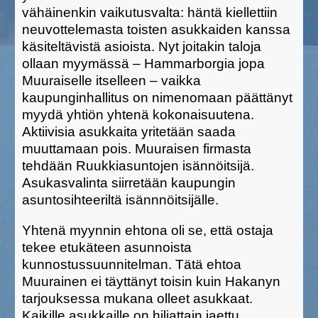
vähäinenkin vaikutusvalta: häntä kiellettiin
neuvottelemasta toisten asukkaiden kanssa
käsiteltävistä asioista. Nyt joitakin taloja
ollaan myymässä – Hammarborgia jopa
Muuraiselle itselleen – vaikka
kaupunginhallitus on nimenomaan päättänyt
myydä yhtiön yhtenä kokonaisuutena.
Aktiivisia asukkaita yritetään saada
muuttamaan pois. Muuraisen firmasta
tehdään Ruukkiasuntojen isännöitsijä.
Asukasvalinta siirretään kaupungin
asuntosihteeriltä isännnöitsijälle.
Yhtenä myynnin ehtona oli se, että ostaja
tekee etukäteen asunnoista
kunnostussuunnitelman. Tätä ehtoa
Muurainen ei täyttänyt toisin kuin Hakanyn
tarjouksessa mukana olleet asukkaat.
Kaikille asukkaille on hiljattain jaettu