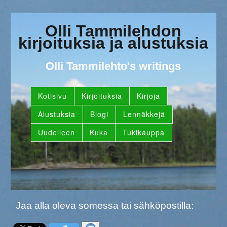
Olli Tammilehdon
kirjoituksia ja alustuksia
Olli Tammilehto's writings
Kotisivu
Kirjoituksia
Kirjoja
Alustuksia
Blogi
Lennäkkejä
Uudelleen
Kuka
Tukikauppa
Jaa alla oleva somessa tai sähköpostilla: