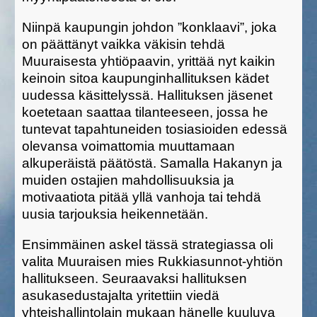
Niinpä kaupungin johdon ”konklaavi”, joka
on päättänyt vaikka väkisin tehdä
Muuraisesta yhtiöpaavin, yrittää nyt kaikin
keinoin sitoa kaupunginhallituksen kädet
uudessa käsittelyssä. Hallituksen jäsenet
koetetaan saattaa tilanteeseen, jossa he
tuntevat tapahtuneiden tosiasioiden edessä
olevansa voimattomia muuttamaan
alkuperäistä päätöstä. Samalla Hakanyn ja
muiden ostajien mahdollisuuksia ja
motivaatiota pitää yllä vanhoja tai tehdä
uusia tarjouksia heikennetään.
Ensimmäinen askel tässä strategiassa oli
valita Muuraisen mies Rukkiasunnot-yhtiön
hallitukseen. Seuraavaksi hallituksen
asukasedustajalta yritettiin viedä
yhteishallintolain mukaan hänelle kuuluva