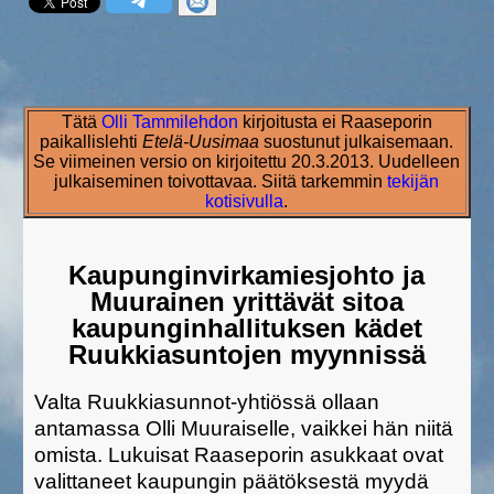
Tätä
Olli Tammilehdon
kirjoitusta ei Raaseporin
paikallislehti
Etelä-Uusimaa
suostunut julkaisemaan.
Se viimeinen versio on kirjoitettu 20.3.2013. Uudelleen
julkaiseminen toivottavaa. Siitä tarkemmin
tekijän
kotisivulla
.
Kaupunginvirkamiesjohto ja
Muurainen yrittävät sitoa
kaupunginhallituksen kädet
Ruukkiasuntojen myynnissä
Valta Ruukkiasunnot-yhtiössä ollaan
antamassa Olli Muuraiselle, vaikkei hän niitä
omista. Lukuisat Raaseporin asukkaat ovat
valittaneet kaupungin päätöksestä myydä