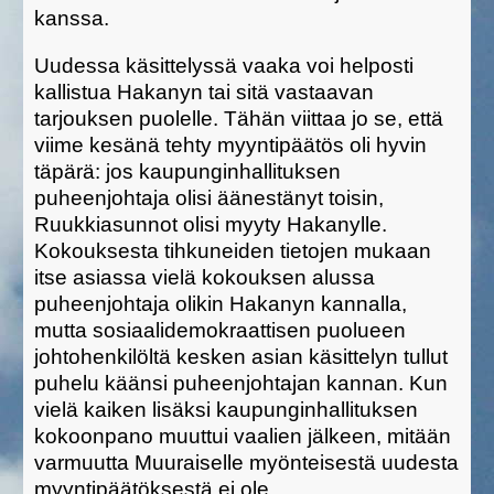
kanssa.
Uudessa käsittelyssä vaaka voi helposti
kallistua Hakanyn tai sitä vastaavan
tarjouksen puolelle. Tähän viittaa jo se, että
viime kesänä tehty myyntipäätös oli hyvin
täpärä: jos kaupunginhallituksen
puheenjohtaja olisi äänestänyt toisin,
Ruukkiasunnot olisi myyty Hakanylle.
Kokouksesta tihkuneiden tietojen mukaan
itse asiassa vielä kokouksen alussa
puheenjohtaja olikin Hakanyn kannalla,
mutta sosiaalidemokraattisen puolueen
johtohenkilöltä kesken asian käsittelyn tullut
puhelu käänsi puheenjohtajan kannan. Kun
vielä kaiken lisäksi kaupunginhallituksen
kokoonpano muuttui vaalien jälkeen, mitään
varmuutta Muuraiselle myönteisestä uudesta
myyntipäätöksestä ei ole.