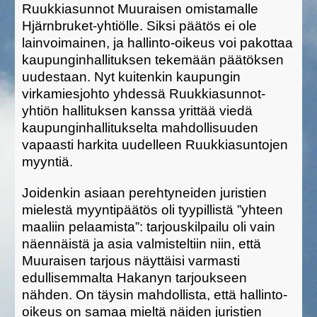
Ruukkiasunnot Muuraisen omistamalle
Hjärnbruket-yhtiölle. Siksi päätös ei ole
lainvoimainen, ja hallinto-oikeus voi pakottaa
kaupunginhallituksen tekemään päätöksen
uudestaan. Nyt kuitenkin kaupungin
virkamiesjohto yhdessä Ruukkiasunnot-
yhtiön hallituksen kanssa yrittää viedä
kaupunginhallitukselta mahdollisuuden
vapaasti harkita uudelleen Ruukkiasuntojen
myyntiä.
Joidenkin asiaan perehtyneiden juristien
mielestä myyntipäätös oli tyypillistä ”yhteen
maaliin pelaamista”: tarjouskilpailu oli vain
näennäistä ja asia valmisteltiin niin, että
Muuraisen tarjous näyttäisi varmasti
edullisemmalta Hakanyn tarjoukseen
nähden. On täysin mahdollista, että hallinto-
oikeus on samaa mieltä näiden juristien