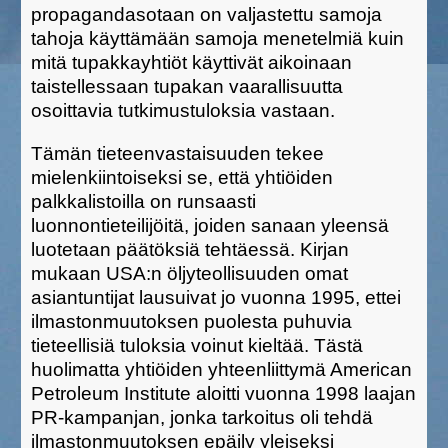
propagandasotaan on valjastettu samoja
tahoja käyttämään samoja menetelmiä kuin
mitä tupakkayhtiöt käyttivät aikoinaan
taistellessaan tupakan vaarallisuutta
osoittavia tutkimustuloksia vastaan.
Tämän tieteenvastaisuuden tekee
mielenkiintoiseksi se, että yhtiöiden
palkkalistoilla on runsaasti
luonnontieteilijöitä, joiden sanaan yleensä
luotetaan päätöksiä tehtäessä. Kirjan
mukaan USA:n öljyteollisuuden omat
asiantuntijat lausuivat jo vuonna 1995, ettei
ilmastonmuutoksen puolesta puhuvia
tieteellisiä tuloksia voinut kieltää. Tästä
huolimatta yhtiöiden yhteenliittymä American
Petroleum Institute aloitti vuonna 1998 laajan
PR-kampanjan, jonka tarkoitus oli tehdä
ilmastonmuutoksen epäily yleiseksi