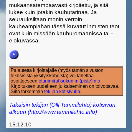
mukaansatempaavasti kirjoitettu, ja sitä
lukee kuin jotakin kauhutarinaa. Ja
seurauksiltaan monin verroin
kauheampiahan tässä kuvatut ihmisten teot
ovat kuin missään kauhuromaanissa tai -
elokuvassa.
Palautetta kirjoittajalle (myös tämän sivuston
teknsisistä yksityiskohdista) voi lähettää
osoitteeseen
etunimi(at)sukunimi(piste)info
Kirjoituksen uudelleen julkaiseminen on toivottavaa.
Siitä tarkemmin
tekijän kotisivulla
.
Takaisin tekijän (Olli Tammilehto) kotisivun
alkuun (http://www.tammilehto.info)
15.12.10