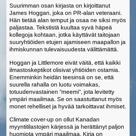
Suurimman osan kirjasta on kirjoittanut
James Hoggan, joka on PR-alan veteraani.
Hän tietää alan temput ja osaa ne siksi myös
paljastaa. Tekstistä kuultaa syvä häpeä
kollegoja kohtaan, jotka käyttävät taitojaan
suuryhtiöiden etujen ajamiseen maapallon ja
ihmiskunnan tulevaisuudesta välittämättä.
Hoggan ja Littlemore eivät väitä, että kaikki
ilmastoskeptikot olisivat yhtiöiden ostamia.
Enemminkin heidän teesinsä on se, että
suurella rahalla on luotu voimakas,
totuudenvastainen ”meemi”, jota levitetty
ympäri maailmaa. Se on saastuttanut myös
monet rehelliset ja hyvää tarkoittavat ihmiset.
Climate cover-up on ollut Kanadan
myyntitilastojen kärjessä ja herättänyt paljon
huomiota ympäri maailmaa. Kirja on