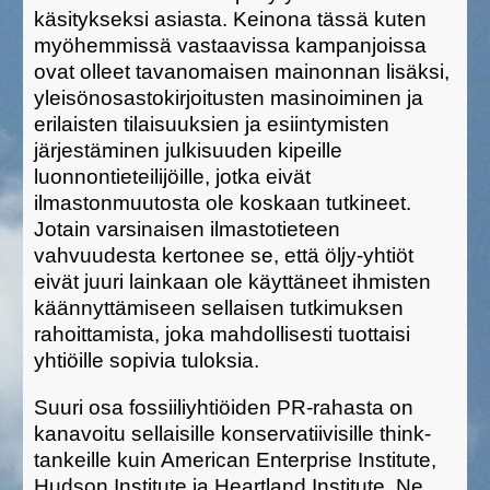
käsitykseksi asiasta. Keinona tässä kuten
myöhemmissä vastaavissa kampanjoissa
ovat olleet tavanomaisen mainonnan lisäksi,
yleisönosastokirjoitusten masinoiminen ja
erilaisten tilaisuuksien ja esiintymisten
järjestäminen julkisuuden kipeille
luonnontieteilijöille, jotka eivät
ilmastonmuutosta ole koskaan tutkineet.
Jotain varsinaisen ilmastotieteen
vahvuudesta kertonee se, että öljy-yhtiöt
eivät juuri lainkaan ole käyttäneet ihmisten
käännyttämiseen sellaisen tutkimuksen
rahoittamista, joka mahdollisesti tuottaisi
yhtiöille sopivia tuloksia.
Suuri osa fossiiliyhtiöiden PR-rahasta on
kanavoitu sellaisille konservatiivisille think-
tankeille kuin American Enterprise Institute,
Hudson Institute ja Heartland Institute. Ne