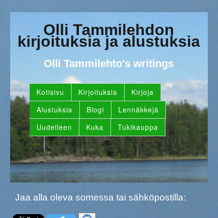
Olli Tammilehdon
kirjoituksia ja alustuksia
Olli Tammilehto's writings
Kotisivu
Kirjoituksia
Kirjoja
Alustuksia
Blogi
Lennäkkejä
Uudelleen
Kuka
Tukikauppa
Jaa alla oleva somessa tai sähköpostilla: