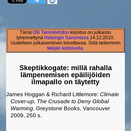
Tämä
Olli Tammilehdon
kirjoitus on julkaistu
lyhennettynä
Helsingin Sanomissa
14.12.2010.
Uudelleen julkaiseminen toivottavaa. Siitä tarkemmin
tekijän kotisivulla
.
Skeptikkogate: millä rahalla
lämpenemisen epäilijöiden
ilmapallo on täytetty
James Hoggan & Richard Littlemore:
Climate
Cover-up, The Crusade to Deny Global
Warming
. Greystone Books, Vancouver
2009, 250 s.