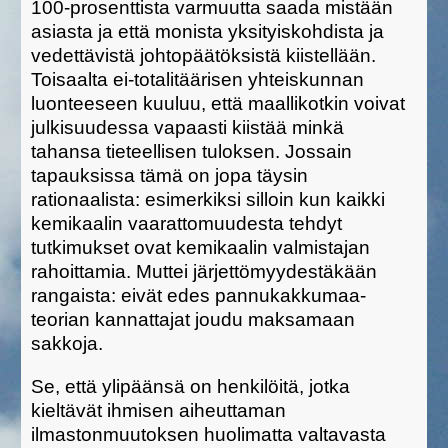
100-prosenttista varmuutta saada mistään
asiasta ja että monista yksityiskohdista ja
vedettävistä johtopäätöksistä kiistellään.
Toisaalta ei-totalitäärisen yhteiskunnan
luonteeseen kuuluu, että maallikotkin voivat
julkisuudessa vapaasti kiistää minkä
tahansa tieteellisen tuloksen. Jossain
tapauksissa tämä on jopa täysin
rationaalista: esimerkiksi silloin kun kaikki
kemikaalin vaarattomuudesta tehdyt
tutkimukset ovat kemikaalin valmistajan
rahoittamia. Muttei järjettömyydestäkään
rangaista: eivät edes pannukakkumaa-
teorian kannattajat joudu maksamaan
sakkoja.
Se, että ylipäänsä on henkilöitä, jotka
kieltävät ihmisen aiheuttaman
ilmastonmuutoksen huolimatta valtavasta