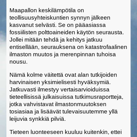
Maapallon keskilämpötila on
teollisuusyhteiskuntien synnyn jälkeen
kasvanut selvästi. Se on pääasiassa
fossiilisten polttoaineiden käytön seurausta.
Jollei mitään tehdä ja kehitys jatkuu
entisellään, seurauksena on katastrofaalinen
ilmaston muutos ja merenpinnan tuhoisa
nousu.
Nämä kolme väitettä ovat alan tutkijoiden
harvinaisen yksimielisesti hyväksymiä.
Jatkuvasti ilmestyy vertaisarvioiduissa
tieteellisissä julkaisuissa tutkimusraportteja,
jotka vahvistavat ilmastonmuutoksen
tosiasiaa ja lisäävät tulevaisuutemme yllä
leijuvia synkkiä pilviä.
Tieteen luonteeseen kuuluu kuitenkin, ettei