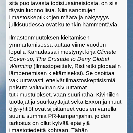
sitä puoltavasta todistusaineistosta, on siis
täysin luonnollista. Niin sanottujen
ilmastoskeptikkojen määrä ja näkyvyys
julkisuudessa ovat kuitenkin hämmentäviä.
Ilmastonmuutoksen kieltämisen
ymmärtämisessä auttaa viime vuoden
lopulla Kanadassa ilmestynyt kirja
Climate
Cover-up, The Crusade to Deny Global
Warming
(Ilmastopeittely, Ristiretki globaalin
lämpenemisen kieltämiseksi). Se osoittaa
vakuuttavasti, etteivät ilmastoskeptisismiä
paisuta valtavirran sivuuttamat
tutkimustulokset, vaan suuri raha. Kivihiilen
tuottajat ja suurkäyttäjät sekä Exxon ja muut
öljy-yhtiöt ovat sijoittaneet vuosien varrella
suuria summia PR-kampanjoihin, joiden
tarkoitus on ollut kylvää epäilyjä
ilmastotiedettä kohtaan. Tähän