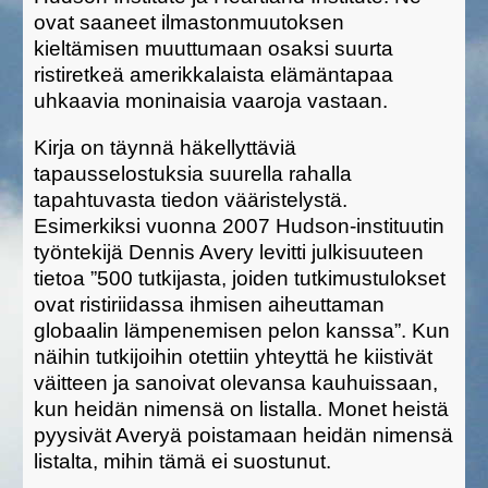
ovat saaneet ilmastonmuutoksen
kieltämisen muuttumaan osaksi suurta
ristiretkeä amerikkalaista elämäntapaa
uhkaavia moninaisia vaaroja vastaan.
Kirja on täynnä häkellyttäviä
tapausselostuksia suurella rahalla
tapahtuvasta tiedon vääristelystä.
Esimerkiksi vuonna 2007 Hudson-instituutin
työntekijä Dennis Avery levitti julkisuuteen
tietoa ”500 tutkijasta, joiden tutkimustulokset
ovat ristiriidassa ihmisen aiheuttaman
globaalin lämpenemisen pelon kanssa”. Kun
näihin tutkijoihin otettiin yhteyttä he kiistivät
väitteen ja sanoivat olevansa kauhuissaan,
kun heidän nimensä on listalla. Monet heistä
pyysivät Averyä poistamaan heidän nimensä
listalta, mihin tämä ei suostunut.