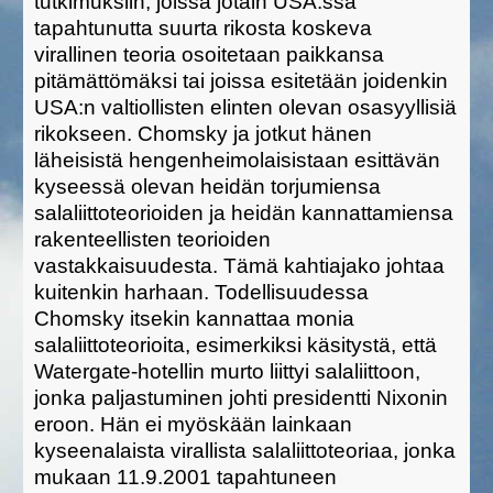
tutkimuksiin, joissa jotain USA:ssa
tapahtunutta suurta rikosta koskeva
virallinen teoria osoitetaan paikkansa
pitämättömäksi tai joissa esitetään joidenkin
USA:n valtiollisten elinten olevan osasyyllisiä
rikokseen. Chomsky ja jotkut hänen
läheisistä hengenheimolaisistaan esittävän
kyseessä olevan heidän torjumiensa
salaliittoteorioiden ja heidän kannattamiensa
rakenteellisten teorioiden
vastakkaisuudesta. Tämä kahtiajako johtaa
kuitenkin harhaan. Todellisuudessa
Chomsky itsekin kannattaa monia
salaliittoteorioita, esimerkiksi käsitystä, että
Watergate-hotellin murto liittyi salaliittoon,
jonka paljastuminen johti presidentti Nixonin
eroon. Hän ei myöskään lainkaan
kyseenalaista virallista salaliittoteoriaa, jonka
mukaan 11.9.2001 tapahtuneen