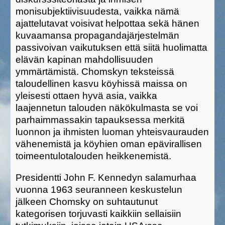
monisubjektiivisuudesta, vaikka nämä
ajattelutavat voisivat helpottaa sekä hänen
kuvaamansa propagandajärjestelmän
passivoivan vaikutuksen että siitä huolimatta
elävän kapinan mahdollisuuden
ymmärtämistä. Chomskyn teksteissä
taloudellinen kasvu köyhissä maissa on
yleisesti ottaen hyvä asia, vaikka
laajennetun talouden näkökulmasta se voi
parhaimmassakin tapauksessa merkitä
luonnon ja ihmisten luoman yhteisvaurauden
vähenemistä ja köyhien oman epävirallisen
toimeentulotalouden heikkenemistä.
Presidentti John F. Kennedyn salamurhaa
vuonna 1963 seuranneen keskustelun
jälkeen Chomsky on suhtautunut
kategorisen torjuvasti kaikkiin sellaisiin