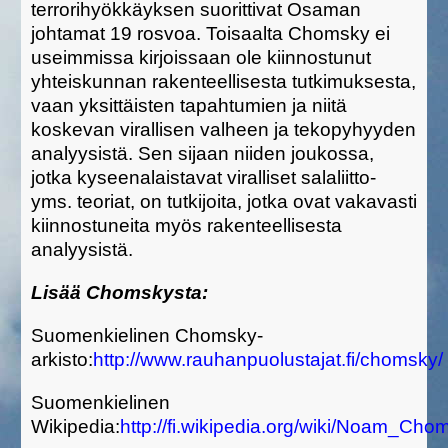
terrorihyökkäyksen suorittivat Osaman
johtamat 19 rosvoa. Toisaalta Chomsky ei
useimmissa kirjoissaan ole kiinnostunut
yhteiskunnan rakenteellisesta tutkimuksesta,
vaan yksittäisten tapahtumien ja niitä
koskevan virallisen valheen ja tekopyhyyden
analyysistä. Sen sijaan niiden joukossa,
jotka kyseenalaistavat viralliset salaliitto-
yms. teoriat, on tutkijoita, jotka ovat vakavasti
kiinnostuneita myös rakenteellisesta
analyysistä.
Lisää Chomskysta:
Suomenkielinen Chomsky-
arkisto:
http://www.rauhanpuolustajat.fi/chomsky/
Suomenkielinen
Wikipedia:
http://fi.wikipedia.org/wiki/Noam_Cho