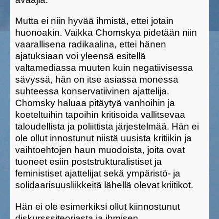
Mutta ei niin hyvää ihmistä, ettei jotain
huonoakin. Vaikka Chomskya pidetään niin
vaarallisena radikaalina, ettei hänen
ajatuksiaan voi yleensä esitellä
valtamediassa muuten kuin negatiivisessa
sävyssä, hän on itse asiassa monessa
suhteessa konservatiivinen ajattelija.
Chomsky haluaa pitäytyä vanhoihin ja
koeteltuihin tapoihin kritisoida vallitsevaa
taloudellista ja poliittista järjestelmää. Hän ei
ole ollut innostunut niistä uusista kritiikin ja
vaihtoehtojen haun muodoista, joita ovat
tuoneet esiin poststrukturalistiset ja
feministiset ajattelijat sekä ympäristö- ja
solidaarisuusliikkeitä lähellä olevat kriitikot.
Hän ei ole esimerkiksi ollut kiinnostunut
diskursssiteoriasta ja ihmisen