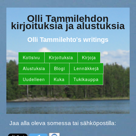
Olli Tammilehdon
kirjoituksia ja alustuksia
Olli Tammilehto's writings
Kotisivu
Kirjoituksia
Kirjoja
Alustuksia
Blogi
Lennäkkejä
Uudelleen
Kuka
Tukikauppa
Jaa alla oleva somessa tai sähköpostilla: