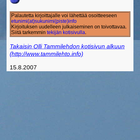
Palautetta kirjoittajalle voi lähettää osoitteeseen
etunimi(at)sukunimi(piste)info
Kirjoituksen uudelleen julkaiseminen on toivottavaa.
Siitä tarkemmin
tekijän kotisivulla
.
Takaisin Olli Tammilehdon kotisivun alkuun
(http://www.tammilehto.info)
15.8.2007