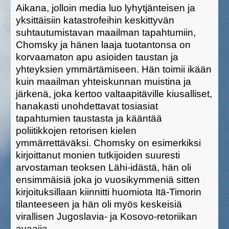
Aikana, jolloin media luo lyhytjänteisen ja
yksittäisiin katastrofeihin keskittyvän
suhtautumistavan maailman tapahtumiin,
Chomsky ja hänen laaja tuotantonsa on
korvaamaton apu asioiden taustan ja
yhteyksien ymmärtämiseen. Hän toimii ikään
kuin maailman yhteiskunnan muistina ja
järkenä, joka kertoo valtaapitäville kiusalliset,
hanakasti unohdettavat tosiasiat
tapahtumien taustasta ja kääntää
poliitikkojen retorisen kielen
ymmärrettäväksi. Chomsky on esimerkiksi
kirjoittanut monien tutkijoiden suuresti
arvostaman teoksen Lähi-idästä, hän oli
ensimmäisiä joka jo vuosikymmeniä sitten
kirjoituksillaan kiinnitti huomiota Itä-Timorin
tilanteeseen ja hän oli myös keskeisiä
virallisen Jugoslavia- ja Kosovo-retoriikan
avaajia.