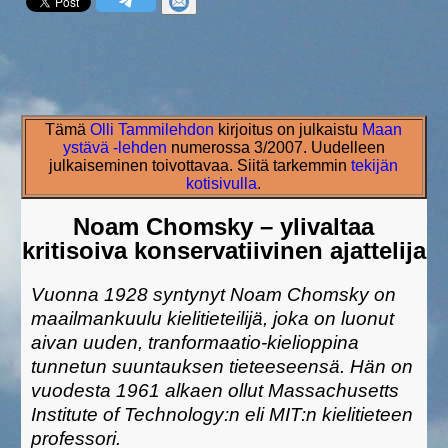
Tämä
Olli Tammilehdon
kirjoitus on julkaistu
Maan
ystävä -lehden
numerossa 3/2007. Uudelleen
julkaiseminen toivottavaa. Siitä tarkemmin
tekijän
kotisivulla
.
Noam Chomsky – ylivaltaa
kritisoiva konservatiivinen ajattelija
Vuonna 1928 syntynyt Noam Chomsky on
maailmankuulu kielitieteilijä, joka on luonut
aivan uuden, tranformaatio-kielioppina
tunnetun suuntauksen tieteeseensä. Hän on
vuodesta 1961 alkaen ollut Massachusetts
Institute of Technology:n eli MIT:n kielitieteen
professori.