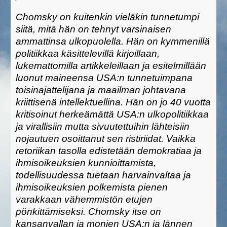
Chomsky on kuitenkin vieläkin tunnetumpi
siitä, mitä hän on tehnyt varsinaisen
ammattinsa ulkopuolella. Hän on kymmenillä
politiikkaa käsittelevillä kirjoillaan,
lukemattomilla artikkeleillaan ja esitelmillään
luonut maineensa USA:n tunnetuimpana
toisinajattelijana ja maailman johtavana
kriittisenä intellektuellina. Hän on jo 40 vuotta
kritisoinut herkeämättä USA:n ulkopolitiikkaa
ja virallisiin mutta sivuutettuihin lähteisiin
nojautuen osoittanut sen ristiriidat. Vaikka
retoriikan tasolla edistetään demokratiaa ja
ihmisoikeuksien kunnioittamista,
todellisuudessa tuetaan harvainvaltaa ja
ihmisoikeuksien polkemista pienen
varakkaan vähemmistön etujen
pönkittämiseksi. Chomsky itse on
kansanvallan ja monien USA:n ja lännen