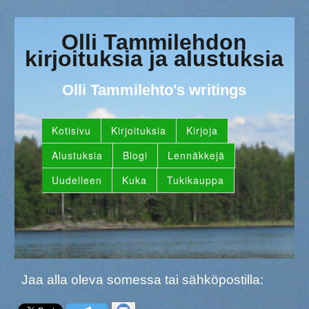
Olli Tammilehdon
kirjoituksia ja alustuksia
Olli Tammilehto's writings
Kotisivu
Kirjoituksia
Kirjoja
Alustuksia
Blogi
Lennäkkejä
Uudelleen
Kuka
Tukikauppa
Jaa alla oleva somessa tai sähköpostilla: