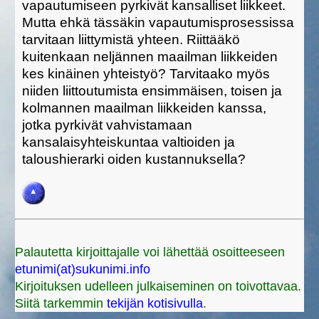
vapautumiseen pyrkivät kansalliset liikkeet.
Mutta ehkä tässäkin vapautumisprosessissa
tarvitaan liittymistä yhteen. Riittääkö
kuitenkaan neljännen maailman liikkeiden
kes kinäinen yhteistyö? Tarvitaako myös
niiden liittoutumista ensimmäisen, toisen ja
kolmannen maailman liikkeiden kanssa,
jotka pyrkivät vahvistamaan
kansalaisyhteiskuntaa valtioiden ja
taloushierarki oiden kustannuksella?
Palautetta kirjoittajalle voi lähettää osoitteeseen
etunimi(at)sukunimi.info
Kirjoituksen udelleen julkaiseminen on toivottavaa.
Siitä tarkemmin
tekijän kotisivulla
.