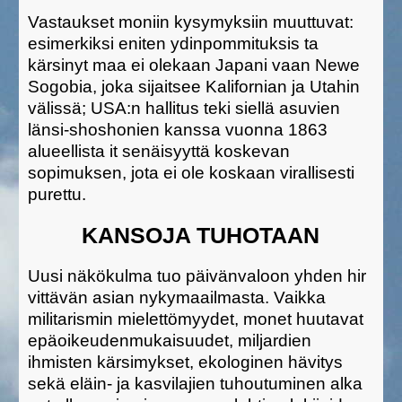
Vastaukset moniin kysymyksiin muuttuvat:
esimerkiksi eniten ydinpommituksis ta
kärsinyt maa ei olekaan Japani vaan Newe
Sogobia, joka sijaitsee Kalifornian ja Utahin
välissä; USA:n hallitus teki siellä asuvien
länsi-shoshonien kanssa vuonna 1863
alueellista it senäisyyttä koskevan
sopimuksen, jota ei ole koskaan virallisesti
purettu.
KANSOJA TUHOTAAN
Uusi näkökulma tuo päivänvaloon yhden hir
vittävän asian nykymaailmasta. Vaikka
militarismin mielettömyydet, monet huutavat
epäoikeudenmukaisuudet, miljardien
ihmisten kärsimykset, ekologinen hävitys
sekä eläin- ja kasvilajien tuhoutuminen alka