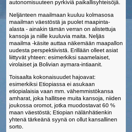
autonomisuuteen pyrkiviä paikallisyhteisöjä.
Neljänteen maailmaan kuuluu kolmasosa
maailman väestöstä ja puolet maapinta-
alasta - ainakin tämän verran on alistettuja
kansoja ja niille kuuluvia maita. Neljäs
maailma -käsite auttaa näkemään maapallon
uudesta perspektiivistä. Erillään olleet asiat
liittyvät yhteen: esimerkiksi saamelaiset,
virolaiset ja Bolivian aymara-intiaanit.
Toisaalta kokonaisuudet hajoavat:
esimerkiksi Etiopiassa ei asukaan
etiopialaisia vaan mm. vähemmistökansa
amharat, joka hallitsee muita kansoja, niiden
joukossa oromot, jotka muodostavat 60 %
maan väestöstä; Etiopian nälänhätienkin
yhtenä tärkeänä syynä on ollut kansallinen
sorto.