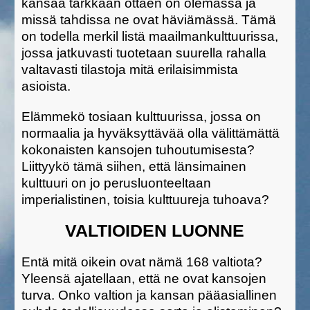
kansaa tarkkaan ottaen on olemassa ja
missä tahdissa ne ovat häviämässä. Tämä
on todella merkil listä maailmankulttuurissa,
jossa jatkuvasti tuotetaan suurella rahalla
valtavasti tilastoja mitä erilaisimmista
asioista.
Elämmekö tosiaan kulttuurissa, jossa on
normaalia ja hyväksyttävää olla välittämättä
kokonaisten kansojen tuhoutumisesta?
Liittyykö tämä siihen, että länsimainen
kulttuuri on jo perusluonteeltaan
imperialistinen, toisia kulttuureja tuhoava?
VALTIOIDEN LUONNE
Entä mitä oikein ovat nämä 168 valtiota?
Yleensä ajatellaan, että ne ovat kansojen
turva. Onko valtion ja kansan pääasiallinen