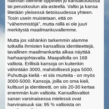
näinhän olemme oppineet jo kansakoulussa
tai peruskoulun ala-asteella. Valtio ja kansa
liitetään yleisessä tietoisuudessa yhteen.
Tosin usein muistetaan, että on
"vähemmistöjä", mutta niillä ei ole juuri
merkitystä maailmankuvallemme.
Mutta jos vähänkin tarkemmin alamme
tutkailla ihmisten kansallisia identiteettejä,
tavallinen maailmankartta alkaa näyttää
harhaanjohtavalta. Maapallolla on 168
valtiota. Erillisiä kansoja on kuitenkin
vähintään 3000, mahdollisesti jopa 5000.
Puhuttuja kieliä - ei siis murteita - on myös
3000-5000. Kansoja, joilla on oma kieli,
kulttuuri ja identiteetti, on siis 20-30 kertaa
enemmän kuin valtioita. Kansallisvaltiot
sanan varsinaisessa mielessä ovat
harvinaisuuk sia: 95 % valtioista on