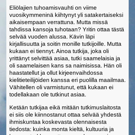
Eliölajien tuhoamisvauhti on viime
vuosikymmeninä kiihtynyt yli satakertaiseksi
aikaisempaan verrattuna. Mutta missä
tahdissa kansoja tuhotaan? Yritin ottaa tästä
selvää vuoden alussa. Kävin läpi
kirjallisuutta ja soitin monille tutkijoille. Mutta
kukaan ei tiennyt. Ainoa tutkija, joka oli
yrittänyt selvittää asiaa, tutki saamelaisia ja
oli saamelaisen kans sa naimisissa. Hän oli
haastatellut ja ollut kirjeenvaihdossa
kielitieteilijöiden kanssa eri puolilla maailmaa.
Vähitellen oli varmistunut, että kukaan ei
todellakaan ole tutkinut asiaa.
Ketään tutkijaa eikä mitään tutkimuslaitosta
ei siis ole kiinnostanut ottaa selvää yhdestä
ihmiskuntaa koskevasta olennaisesta
tiedosta: kuinka monta kieltä, kultuuria ja