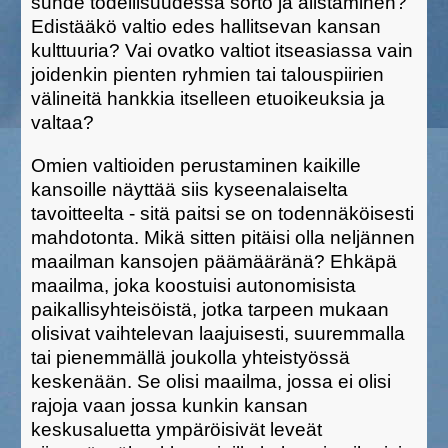
suhde todellisuudessa sorto ja alistaminen?
Edistääkö valtio edes hallitsevan kansan
kulttuuria? Vai ovatko valtiot itseasiassa vain
joidenkin pienten ryhmien tai talouspiirien
välineitä hankkia itselleen etuoikeuksia ja
valtaa?
Omien valtioiden perustaminen kaikille
kansoille näyttää siis kyseenalaiselta
tavoitteelta - sitä paitsi se on todennäköisesti
mahdotonta. Mikä sitten pitäisi olla neljännen
maailman kansojen päämääränä? Ehkäpä
maailma, joka koostuisi autonomisista
paikallisyhteisöistä, jotka tarpeen mukaan
olisivat vaihtelevan laajuisesti, suuremmalla
tai pienemmällä joukolla yhteistyössä
keskenään. Se olisi maailma, jossa ei olisi
rajoja vaan jossa kunkin kansan
keskusaluetta ympäröisivät leveät