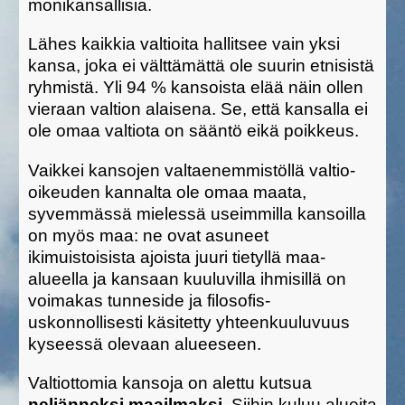
monikansallisia.
Lähes kaikkia valtioita hallitsee vain yksi
kansa, joka ei välttämättä ole suurin etnisistä
ryhmistä. Yli 94 % kansoista elää näin ollen
vieraan valtion alaisena. Se, että kansalla ei
ole omaa valtiota on sääntö eikä poikkeus.
Vaikkei kansojen valtaenemmistöllä valtio-
oikeuden kannalta ole omaa maata,
syvemmässä mielessä useimmilla kansoilla
on myös maa: ne ovat asuneet
ikimuistoisista ajoista juuri tietyllä maa-
alueella ja kansaan kuuluvilla ihmisillä on
voimakas tunneside ja filosofis-
uskonnollisesti käsitetty yhteenkuuluvuus
kyseessä olevaan alueeseen.
Valtiottomia kansoja on alettu kutsua
neljänneksi maailmaksi
. Siihin kuluu alueita