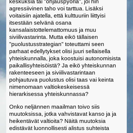
keskuksia tai "ohjauspyöriä", joi hin
agressiivinen taho voi tarttua. Lisäksi
voitaisiin ajatella, että kulttuuriin liittyisi
itsestään selvänä osana
kansalaistottelemattomuus ja muu
siviilivastarinta. Mutta eikö tällaisen
"puolustusstrategian" toteuttami seen
parhaat edellytykset olisi juuri sellaisella
yhteiskunnalla, joka koostuisi autonomisista
paikallisyhteisöistä? Ja eikö yhteiskunnan
rakenteeseen ja siviilivastarintaan
pohjautuva puolustus olisi taas vai keinta
nimenomaan valtiokeskeisessä
hierarkisessa yhteiskunnassa?
Onko neljännen maailman toivo siis
muutoksissa, jotka vahvistavat kanso ja ja
heikentävät valtioita? Näitä muutoksia
edistävät luonnollisesti alistus suhteista