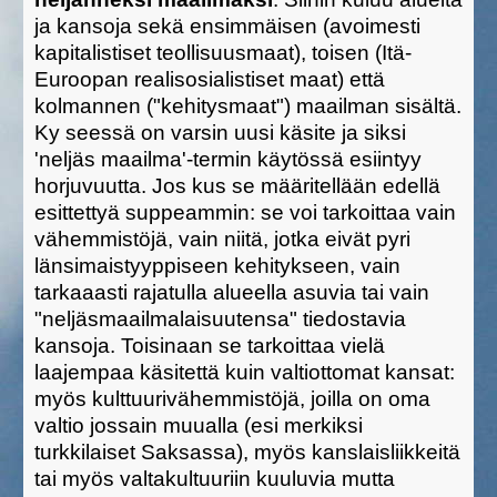
ja kansoja sekä ensimmäisen (avoimesti
kapitalistiset teollisuusmaat), toisen (Itä-
Euroopan realisosialistiset maat) että
kolmannen ("kehitysmaat") maailman sisältä.
Ky seessä on varsin uusi käsite ja siksi
'neljäs maailma'-termin käytössä esiintyy
horjuvuutta. Jos kus se määritellään edellä
esittettyä suppeammin: se voi tarkoittaa vain
vähemmistöjä, vain niitä, jotka eivät pyri
länsimaistyyppiseen kehitykseen, vain
tarkaaasti rajatulla alueella asuvia tai vain
"neljäsmaailmalaisuutensa" tiedostavia
kansoja. Toisinaan se tarkoittaa vielä
laajempaa käsitettä kuin valtiottomat kansat:
myös kulttuurivähemmistöjä, joilla on oma
valtio jossain muualla (esi merkiksi
turkkilaiset Saksassa), myös kanslaisliikkeitä
tai myös valtakultuuriin kuuluvia mutta