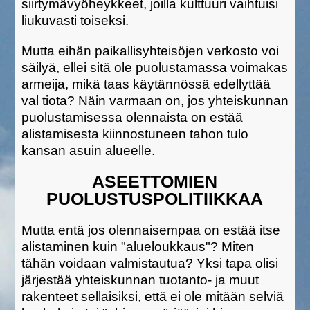
siirtymävyöheykkeet, joilla kulttuuri vaihtuisi
liukuvasti toiseksi.
Mutta eihän paikallisyhteisöjen verkosto voi
säilyä, ellei sitä ole puolustamassa voimakas
armeija, mikä taas käytännössä edellyttää
val tiota? Näin varmaan on, jos yhteiskunnan
puolustamisessa olennaista on estää
alistamisesta kiinnostuneen tahon tulo
kansan asuin alueelle.
ASEETTOMIEN
PUOLUSTUSPOLITIIKKAA
Mutta entä jos olennaisempaa on estää itse
alistaminen kuin "alueloukkaus"? Miten
tähän voidaan valmistautua? Yksi tapa olisi
järjestää yhteiskunnan tuotanto- ja muut
rakenteet sellaisiksi, että ei ole mitään selviä