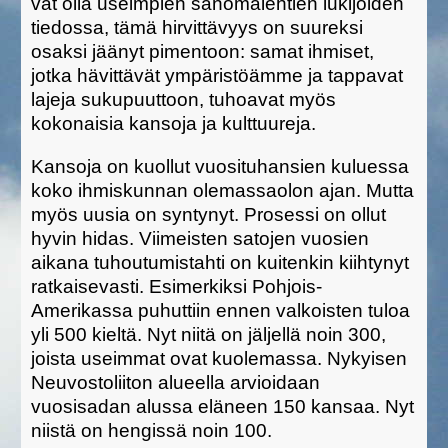
vat olla useimpien sanomalehtien lukijoiden
tiedossa, tämä hirvittävyys on suureksi
osaksi jäänyt pimentoon: samat ihmiset,
jotka hävittävät ympäristöämme ja tappavat
lajeja sukupuuttoon, tuhoavat myös
kokonaisia kansoja ja kulttuureja.
Kansoja on kuollut vuosituhansien kuluessa
koko ihmiskunnan olemassaolon ajan. Mutta
myös uusia on syntynyt. Prosessi on ollut
hyvin hidas. Viimeisten satojen vuosien
aikana tuhoutumistahti on kuitenkin kiihtynyt
ratkaisevasti. Esimerkiksi Pohjois-
Amerikassa puhuttiin ennen valkoisten tuloa
yli 500 kieltä. Nyt niitä on jäljellä noin 300,
joista useimmat ovat kuolemassa. Nykyisen
Neuvostoliiton alueella arvioidaan
vuosisadan alussa eläneen 150 kansaa. Nyt
niistä on hengissä noin 100.