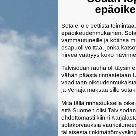
epäoik
Sota ei ole eettistä toimint
epäoikeudenmukainen. Sota o
vammautuneille ja kotinsa men
osapuoli voittaa, jonka kats
hirveä vääryys koko hävinn
Talvisodan rauha oli täysin 
vähän päästä rinnastetaan 
vaaditaan oikeudenmukaista 
ja Venäjä maksaa sille sotak
Mitä tällä rinnastuksella oik
että Suomen olisi Talvisodan
ehdottomasti kiinni Karjalas
sotakorvauksia vaurioitunees
tällaisesta tinkimättömyyslinj