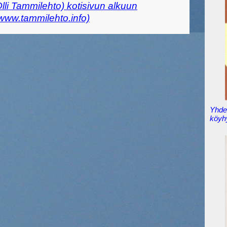
Olli Tammilehto) kotisivun alkuun
//www.tammilehto.info)
Yhden
köyh