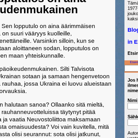
Tämä 
eudenmukainen
1977-
jouk
kaksi
aa. Sen lopputulo on aina äärimmäisen
Blo
n suuri vääryys kuolleille,
ettäneille. Varsinkin silloin, kun se
in 
otaan aloittaneen sodan, lopputulos on
Etsin
een maan yhteiskunnalle.
Etsint
epäoikeudenmukainen. Silti Talvisota
Ukrainan sotaan ja samaan hengenvetoon
Jos h
rauhaa, jossa Ukraina ei luovu alueistaan
ilmes
nime
orvauksia.
Nimi
ein halutaan sanoa? Ollaanko sitä mieltä,
 rauhanneuvotteluissa täytynyt pitää
Sähk
ta ja vaatia Neuvostoliittoa maksamaan
ta omaisuudesta? Voi vain kuvitella, mitä
Auto
asta olisi seurannut: sota olisi jatkunut,