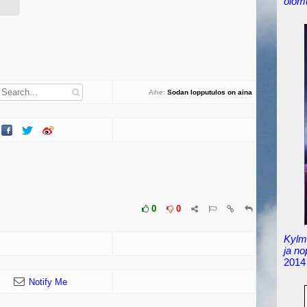
olom
Aihe:
Sodan lopputulos on aina
epäoikeudenmukainen
0
0
Kylmä
ja n
2014
Notify Me