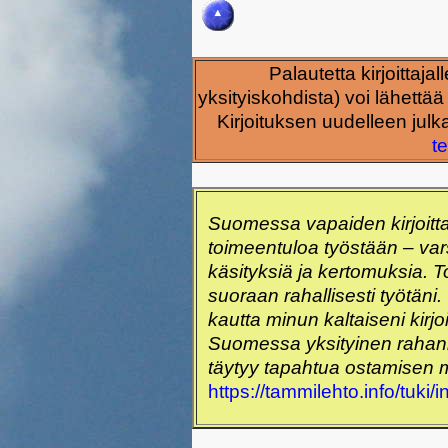
Palautetta kirjoittaj
yksityiskohdista) voi lähettä
Kirjoituksen uudelleen julk
te
Suomessa vapaiden kirjoitt
toimeentuloa työstään – vars
käsityksiä ja kertomuksia. Toiv
suoraan rahallisesti työtäni.
kautta minun kaltaiseni kirjo
Suomessa yksityinen rahanke
täytyy tapahtua ostamisen 
https://tammilehto.info/tuki/