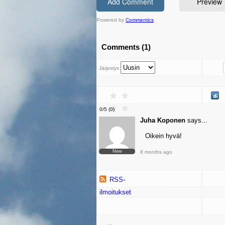
Powered by
Commentics
Comments (1)
Järjestys
0
/
5
(
0
)
Juha Koponen
says...
Oikein hyvä!
New
8 months ago
RSS-
ilmoitukset