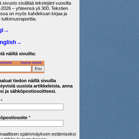
sivusto sisältää tekstejäni vuosilta
2026 – yhteensä yli 300. Tekstien
ossa on myös kahdeksan kirjaa ja
 tutkimusraporttia.
gi→
English
→
tä näiltä sivuilta:
ävihjeitä
Vaativa etsintä
aluat tiedon näillä sivuilla
tyvistä uusista artikkeleista, anna
si ja sähköpostiosoitteesi.
*
öpostiosoite
*
maattisen spämmäyksen estämiseksi