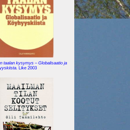
 taalan kysymys – Globalisaatio ja
yyskiista.
Like 2003