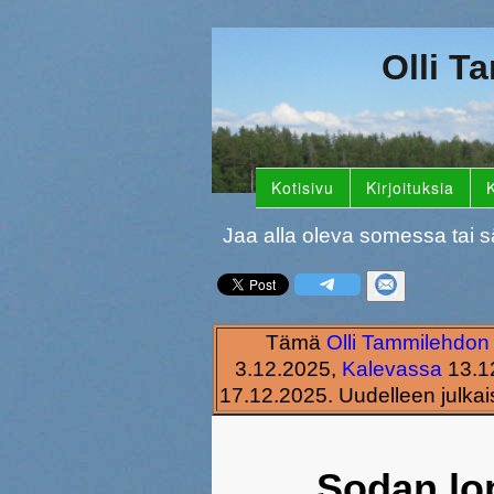
Olli T
Kotisivu
Kirjoituksia
K
Jaa alla oleva somessa tai s
Tämä
Olli Tammilehdon
3.12.2025,
Kalevassa
13.12
17.12.2025. Uudelleen julkai
Sodan lo