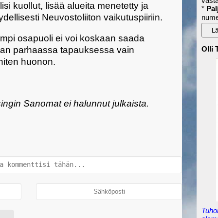
vast
si kuollut, lisää alueita menetetty ja
*
Pal
ydellisesti Neuvostoliiton vaikutuspiiriin.
nume
mpi osapuoli ei voi koskaan saada
aan parhaassa tapauksessa vain
Olli
hiten huonon.
singin Sanomat ei halunnut julkaista.
Tuho