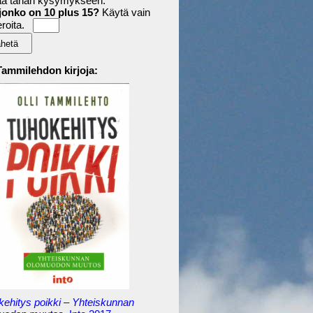
aa tähän kysymykseen:
jonko on 10 plus 15?
Käytä vain
roita.
 Tammilehdon kirjoja:
kehitys poikki – Yhteiskunnan