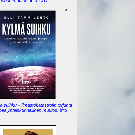
uodon muutos.
Into 2017
<
 suihku – Ilmastokatastrofin torjunta
opea yhteiskunnallinen muutos.
Into