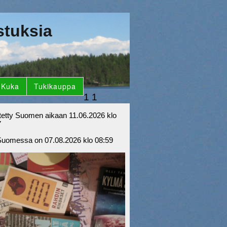
stuksia
Kuka
Tukikauppa
1
1
tetty Suomen aikaan 11.06.2026 klo
7
Suomessa on 07.08.2026 klo 08:59