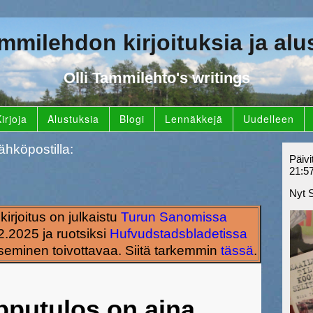
ammilehdon kirjoituksia ja alu
Olli Tammilehto's writings
irjoja
Alustuksia
Blogi
Lennäkkejä
Uudelleen
ähköpostilla:
Päivi
21:5
Nyt 
kirjoitus on julkaistu
Turun Sanomissa
.2025 ja ruotsiksi
Hufvudstadsbladetissa
seminen toivottavaa. Siitä tarkemmin
tässä
.
pputulos on aina