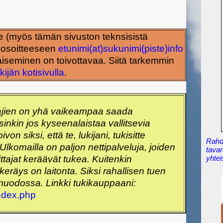
alle (myös tämän sivuston teknsisistä
ä osoitteeseen
etunimi(at)sukunimi(piste)info
aiseminen on toivottavaa. Siitä tarkemmin
kijän kotisivulla
.
ajien on yhä vaikeampaa saada
inkin jos kyseenalaistaa vallitsevia
on siksi, että te, lukijani, tukisitte
Rahdi
 Ulkomailla on paljon nettipalveluja, joiden
tavar
ittajat keräävät tukea. Kuitenkin
yhtei
räys on laitonta. Siksi rahallisen tuen
muodossa. Linkki tukikauppaani:
index.php