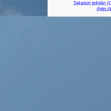
Takaisin tekijän (
(http: