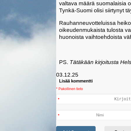
valtava määrä suomalaisia oli
Tynkä-Suomi olisi siirtynyt tä
Rauhanneuvotteluissa heiko
oikeudenmukaista tulosta v
huonoista vaihtoehdoista vä
PS.
Tätäkään kirjoitusta Hel
03.12.25
Lisää kommentti
* Pakollinen tieto