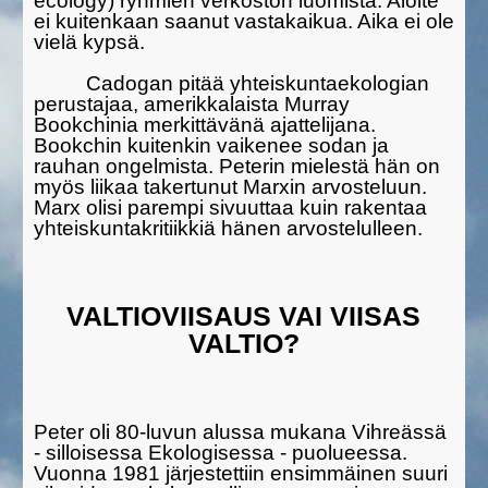
ecology) ryhmi­en verkoston luomista. Aloite
ei kuitenkaan saanut vasta­kaikua. Aika ei ole
vielä kypsä.
Cadogan pitää yhteiskuntaekologian
perustajaa, amerikkalaista Mur­ray
Bookchinia merkittävänä ajattelijana.
Bookchin kuitenkin vaikenee sodan ja
rauhan ongelmista. Peterin mielestä hän on
myös liikaa takertunut Marxin arvosteluun.
Marx olisi parempi sivuuttaa kuin rakentaa
yhteiskuntakritiikkiä hänen arvostelulleen.
VALTIOVIISAUS VAI VIISAS
VALTIO?
Peter oli 80-luvun alussa mukana Vihreässä
- silloisessa Ekologi­sessa - puolueessa.
Vuonna 1981 järjestettiin ensimmäinen suuri