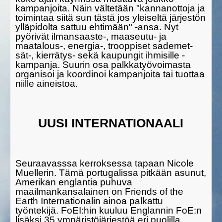
kampanjoita. Näin vältetään "kannanottoja ja
toimintaa siitä sun tästä jos yleiseltä järjestön
ylläpidolta sattuu ehtimään" -ansa. Nyt
pyörivät ilman­saas­te-, maaseu­tu- ja
maatalous-, energia-, troop­piset sademet­
sät-, kierrä­tys- sekä kaupungit ihmisille -
kampanja. Suurin osa palkka­työ­voi­masta
organisoi ja koor­dinoi kampanjoita tai tuottaa
niille aineis­toa.
UUSI INTERNATIONAALI
Seuraavasssa kerroksessa tapaan Nicole
Muellerin. Tämä portuga­lissa pitkään asunut,
Amerikan englantia puhuva
maailmankansalainen on Friends of the
Earth Internationalin ainoa palkattu
työntekijä. FoEI:­hin kuuluu Englannin FoE:n
lisäksi 35 ympäristöjärjestöä eri puolilla