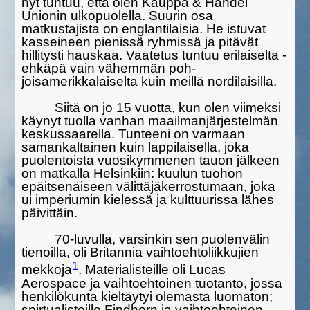
nyt tuntuu, että olen Kauppa & Handel
Unionin ulkopuolella. Suurin osa
matkustajista on eng­lantilaisia. He istuvat
kasseineen pienissä ryhmissä ja pitävät
hillitysti hauskaa. Vaatetus tuntuu erilaiselta -
ehkäpä vain vähemmän poh­
joisamerikkalaiselta kuin meillä nordilaisilla.
Siitä on jo 15 vuotta, kun olen viimeksi
käynyt tuolla vanhan maailmanjärjestelmän
keskussaarella. Tunteeni on varmaan
samankal­tainen kuin lappi­lai­sella, joka
puolentoista vuosikymmenen tauon jälkeen
on matkalla Hel­sinkiin: kuulun tuohon
epäitsenäi­seen välittäjä­kerrostu­maan, joka
ui imperiumin kielessä ja kulttuurissa lähes
päivit­täin.
70-luvulla, varsinkin sen puolenvälin
tienoilla, oli Britannia vaihtoehtoliikkujien
1
mekkoja
. Materialisteille oli Lucas
Aerospace ja vaihtoehtoinen tuotanto, jossa
henkilökunta kieltäytyi olemasta luoma­ton;
spirtu­alisteille Findhorn ja vaihtoehtoinen