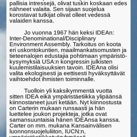
pallisia intressejä, olivat tuskin koskaan edes
nähneet valaita. Sen sijaan suojelua
korostavat tutkijat olivat olleet vedessä
valaiden kanssa.
Jo vuonna 1967 hän keksi IDEAn:
Inter-Denominational/Disci­plinary
Environment Assembly. Tarkoitus on koota
eri uskontokuntien, maailmankatsomusten ja
tieteenalojen edustajia pohtimaan ympäristö­
kysymyksiä USA:n kongressin julkisten
kuulemistilaisuuksien tavoin. IDEAna olisi
valita ekologisesti ja eettisesti hyväksyttävät
vaihtoehdot ihmisten toiminnalle.
Tuolloin yli kaksikymmentä vuotta
sitten IDEA eikä ympäristä­etiikka ylipäänsä
kiinnostaneet juuri ketään. Nyt kiinnostusta
on Carterin mukaan runsaasti ja hän
luettelee joukon projekteja, jotka ovat
samansuuntaisia hänen IDEAnsa kanssa.
Carter on mm. mukana Kansainvälisen
luonnonsuojeluliiton, IUCN:n,