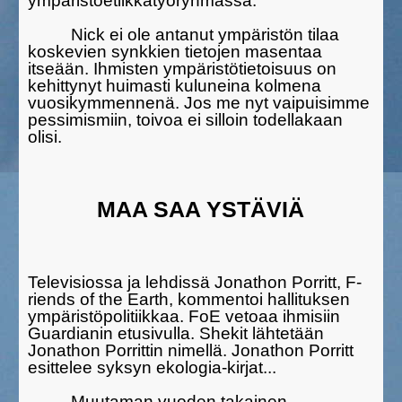
ympäristöetiikkatyöryh­mässä.
Nick ei ole antanut ympäristön tilaa
koskevien synk­kien tietojen masentaa
itseään. Ihmisten ympäristötietoisuus on
kehit­tynyt huimasti kuluneina kolmena
vuosikymmennenä. Jos me nyt vaipuisimme
pessi­mis­miin, toivoa ei silloin todellakaan
olisi.
MAA SAA YSTÄVIÄ
Televisiossa ja lehdissä Jonathon Porritt, F­
riends of the Earth, kom­mentoi hallituksen
ympäristöpolitiikkaa. FoE vetoaa ihmisiin
Guardia­nin etusivulla. Shekit lähtetään
Jonathon Porrittin nimellä. Jonathon Porritt
esittelee syksyn ekologia-kirjat...
Muutaman vuoden takainen