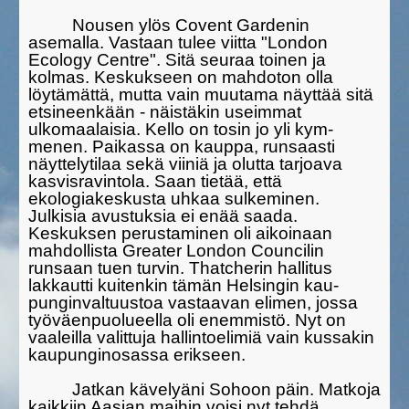
Nousen ylös Covent Gardenin
asemalla. Vastaan tulee viitta "London
Ecology Centre". Sitä seuraa toinen ja
kolmas. Keskukseen on mahdo­ton olla
löytämättä, mutta vain muutama näyttää sitä
etsineen­kään - näistäkin useimmat
ulkomaalaisia. Kello on tosin jo yli kym­
menen. Paikassa on kauppa, runsaasti
näyttelytilaa sekä viiniä ja olutta tarjoava
kasvisra­vintola. Saan tietää, että
ekologiakeskusta uhkaa sulkeminen.
Julkisia avustuksia ei enää saada.
Keskuksen perus­taminen oli aikoi­naan
mahdollista Greater Lon­don Counci­lin
runsaan tuen turvin. Thatcherin hallitus
lakkautti kuitenkin tämän Helsingin kau­
punginval­tuustoa vastaavan elimen, jossa
työväenpuolueella oli enem­mistö. Nyt on
vaaleilla valittuja hallintoelimiä vain kussakin
kaupun­ginosassa erikseen.
Jatkan kävelyäni Sohoon päin. Matkoja
kaikkiin Aasian maihin voisi nyt tehdä