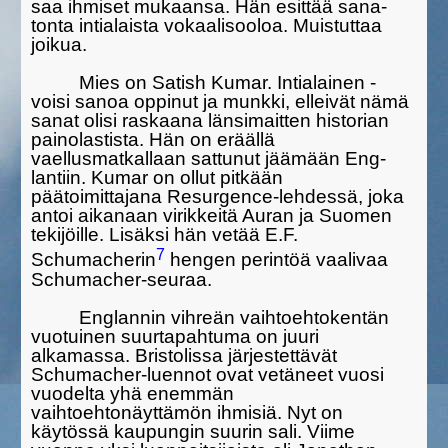
saa ihmiset mukaansa. Hän esittää sana­
tonta intialaista vokaalisooloa. Muistuttaa
joikua.
Mies on Satish Kumar. Intialainen -
voisi sanoa oppinut ja munkki, elleivät nämä
sanat olisi raskaana länsimaitten historian
painolastista. Hän on eräällä
vaellusmatkallaan sattunut jäämään Eng­
lantiin. Kumar on ollut pitkään
päätoimittajana Resurgence-lehdessä, joka
antoi aikanaan virikkeitä Auran ja Suomen
tekijöille. Lisäksi hän vetää E.F.
7
Schumacherin
hengen perintöä vaalivaa
Schumacher-seu­raa.
Englannin vihreän vaihtoehtokentän
vuotuinen suurtapahtuma on juuri
alkamassa. Bristolissa järjestettävät
Schumacher-luennot ovat vetäneet vuosi
vuodelta yhä enemmän
vaihtoehtonäyttämön ihmisiä. Nyt on
käytössä kaupungin suurin sali. Viime