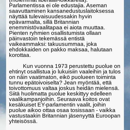
Parlamentissa ei ole edustajia. Ase­man
saavuttaminen kansanedustuslaitoksessa
näyttää tulevaisuudessakin hyvin
epävarmalta, sillä Britannian
enemmistövaalitapaa ei aiota muut­taa.
Pienten ryhmien osallistumista ollaan
päinvastoin tekemässä entistä
vaikeammaksi: takuusummaa, joka
ehdokkaiden on pakko maksaa, halutaan
korottaa.
Kun vuonna 1973 perustettu puolue on
ehtinyt osallistua jo lukuisiin vaaleihin ja tulos
on näin vaatimaton, eikö puolueen toiminta
tunnu epätoivoi­selta? Jean myön­tää, että
toivottomuus valtaa joskus heidän mielensä.
Siitä huolimatta puolue keskittyy edelleen
vaalikam­panjoihin. Seuraava koitos ovat
kesäkuiset EY-parlamentin vaalit, joihin
puolue aikoo ottaa osaa tosissaan - vaikka
vastustaakin Britan­ni­an jäsenyyttä Euroopan
yhteisössä.