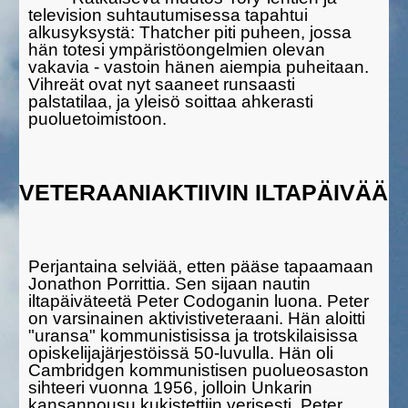
television suhtautumisessa tapahtui
alkusyksystä: Thatcher piti puheen, jossa
hän totesi ympä­ristöongelmien olevan
vakavia - vastoin hänen aiempia puheitaan.
Vihreät ovat nyt saaneet runsaasti
palstatilaa, ja yleisö soittaa ahke­rasti
puoluetoimistoon.
VETERAANIAKTIIVIN ILTAPÄIVÄÄ
Perjantaina selviää, etten pääse tapaamaan
Jonathon Porrittia. Sen sijaan nautin
iltapäiväteetä Peter Codoganin luona. Peter
on varsinai­nen aktivistiveteraani. Hän aloitti
"uransa" kommunistisissa ja trotski­laisissa
opiskelijajärjestöissä 50-luvulla. Hän oli
Cambridgen kommu­nis­tisen puolueosaston
sihteeri vuonna 1956, jolloin Unkarin
kansan­nousu kukistettiin verisesti. Peter