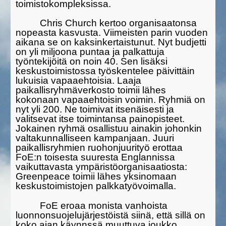
toimistokom­pleksissa.
Chris Church kertoo organisaatonsa
nopeasta kasvusta. Viimeis­ten parin vuoden
aikana se on kaksinkertaistunut. Nyt budjetti
on yli miljoona puntaa ja palkattuja
työntekijöitä on noin 40. Sen lisäksi
keskustoimistossa työskentelee päivittäin
lukuisia vapaaehtoisia. Laaja
paikallisryhmäverkosto toimii lähes
kokonaan vapaaehtoisin voimin. Ryhmiä on
nyt yli 200. Ne toimivat itsenäisesti ja
valitsevat itse toimintansa painopisteet.
Jokainen ryhmä osallistuu ainakin johonkin
valtakunnalliseen kampanjaan. Juuri
paikallisryhmien ruohonjuurityö erottaa
FoE:n toisesta suuresta Englannissa
vaikuttavasta ympäristöor­ga­nisaa­tiosta:
Greenpeace toimii lähes yksinomaan
keskustoimisto­jen palkkatyövoimalla.
FoE eroaa monista vanhoista
luonnonsuojelujärjestöistä siinä, että sillä on
koko ajan käynnssä muuttuva joukko