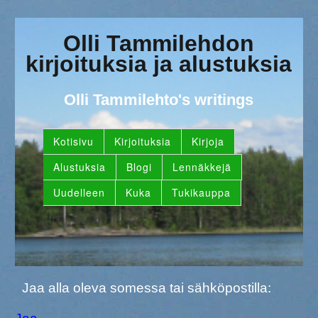
Olli Tammilehdon
kirjoituksia ja alustuksia
Olli Tammilehto's writings
Kotisivu
Kirjoituksia
Kirjoja
Alustuksia
Blogi
Lennäkkejä
Uudelleen
Kuka
Tukikauppa
Jaa alla oleva somessa tai sähköpostilla: