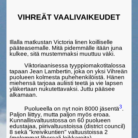
VIHREÄT VAALIVAIKEUDET
Illalla matkustan Victoria linen koilliselle
pääteasemalle. Mitä pidem­mälle itään juna
kulkee, sitä mustemmaksi muuttuu väki.
Viktori­aanisessa tyyppiomakotitalossa
tapaan Jean Lambertin, joka on yksi Vihreän
puolueen kolmesta puhehenkilöistä. Hänen
mie­hensä tarjoaa auliisti teetä ja vie lapsen
yläkertaan nukutettavaksi. Juttu pääsee
alkamaan.
3
Puolueella on nyt noin 8000 jäsentä
.
Paljon liittyy, mutta paljon myös eroaa.
Kunnallisvaltuustossa on 60 puolueen
edustajaa, piirival­tuustoissa (district council)
8 sekä "kreivikuntien" valtuustoissa 2
(molemmat liberaali-loikkareita).