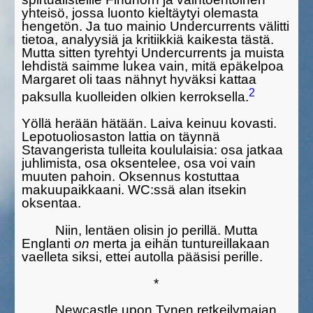
yhteisö, jossa luonto kieltäytyi olemasta
hengetön. Ja tuo mainio Undercurrents välitti
tietoa, analyy­siä ja kritiikkiä kaikesta tästä.
Mutta sitten tyrehtyi Undercur­rents ja muista
lehdistä saimme lukea vain, mitä epäkelpoa
Margaret oli taas nähnyt hyväksi kattaa
2
paksulla kuolleiden olkien kerroksella.
Yöllä herään hätään. Laiva keinuu kovasti.
Lepotuoliosaston lattia on täynnä
Stavangerista tulleita koululaisia: osa jatkaa
juhlimis­ta, osa oksentelee, osa voi vain
muuten pahoin. Oksennus kostuttaa
makuupaikkaani. WC:ssä alan itsekin
oksentaa.
Niin, lentäen olisin jo perillä. Mutta
Englanti
on
merta ja eihän tuntureillakaan
vaelleta siksi, ettei autolla pääsisi perille.
*
Newcastle upon Tynen retkeilymajan