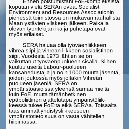
Ennen poistumistani FoE-kompleksista
koputan vielä SERAn ovea. Socialist
Environment and Resources Associationin
pienessä toimistossa on mukavan rauhallista
Maan ystävien vilskeen jälkeen. Paikalla
olevan työntekijän ikä ja puhetapa ovat
myös erilaiset.
SERA haluaa olla työväenliikkeen
vihreä siipi ja vihreän liikkeen sosialisti­nen
siipi. Vuodesta 1973 lähtien se on
vaikuttanut työväen­puolueen sisällä. Siihen
kuuluu useita Labour-puolueen
kansanedustajia ja noin 1000 muuta jäsentä,
joiden joukossa myös joitakin Vihreän
puolueen jäseniä. SERA on
ympäristöasioissa yleensä samaa mieltä
kuin FoE, mutta tämänhetkinen
epäpoliittinen ajattelutapa ympäristö­liik­
keessä tukee FoE:tä eikä SERAa. Toisaalta
taas ammattiyhdistys­liikkee­seen
ympäristötietoisuus on vasta vähitellen
hiipimässä.