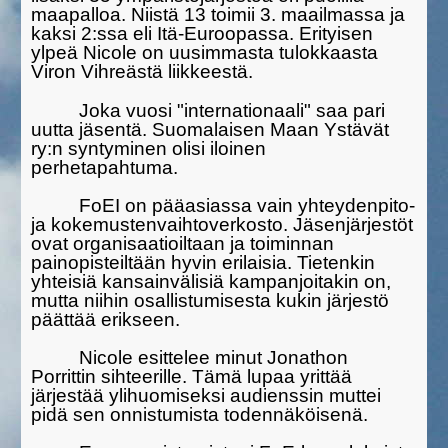
maapalloa. Niistä 13 toimii 3. maailmassa ja
kaksi 2:ssa eli Itä-Euroo­passa. Erityisen
ylpeä Nicole on uusimmasta tulokkaasta
Viron Vih­reästä liikkeestä.
Joka vuosi "internationaali" saa pari
uutta jäsentä. Suomalaisen Maan Ystävät
ry:n syntyminen olisi iloinen
perhetapahtuma.
FoEI on pääasiassa vain yhteydenpi­to-
ja koke­mustenvaihtover­kos­to. Jäsenjärjestöt
ovat organisaatioiltaan ja toimin­nan
painopisteil­tään hyvin erilaisia. Tietenkin
yhteisiä kan­sain­vä­lisiä kampanjoitakin on,
mutta niihin osallistumisesta kukin järjestö
päättää erikseen.
Nicole esittelee minut Jonathon
Porrittin sihteerille. Tämä lupaa yrittää
järjestää ylihuomiseksi audienssin muttei
pidä sen onnistumista todennäköisenä.