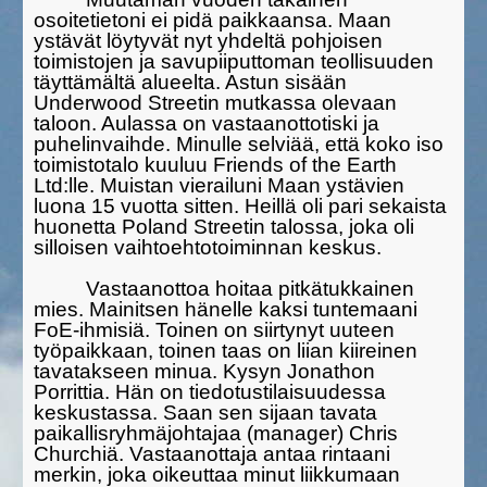
osoitetietoni ei pidä paikkaansa. Maan
ystävät löytyvät nyt yhdeltä pohjoisen
toimistojen ja savupii­put­toman teollisuuden
täyttämältä alueelta. Astun sisään
Underwood Streetin mut­kassa olevaan
taloon. Aulassa on vastaanottotiski ja
puhelinvaihde. Minulle selviää, että koko iso
toimistotalo kuuluu Friends of the Earth
Ltd:lle. Muistan vierailuni Maan ystävien
luona 15 vuotta sitten. Heillä oli pari sekaista
huonetta Poland Streetin talossa, joka oli
silloisen vaihtoehtotoiminnan keskus.
Vastaanottoa hoitaa pitkätukkainen
mies. Mainitsen hänelle kaksi tuntemaani
FoE-ihmisiä. Toinen on siirtynyt uuteen
työpaikkaan, toinen taas on liian kiireinen
tavatakseen minua. Kysyn Jonathon
Porrittia. Hän on tiedo­tustilaisuu­dessa
keskustassa. Saan sen sijaan tavata
paikallisryhmäjoh­tajaa (manager) Chris
Churchiä. Vastaanottaja antaa rintaani
merkin, joka oikeuttaa minut liikkumaan