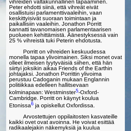
vihreiden valtakunnallinen tapaaminen.
Peter ehdotti siinä, että vihre­ät eivät
osallistuisi parlamenttivaaleihin, vaan
keskittyisivät suoraan toimintaan ja
paikallisiin vaaleihin. Jonathon Porritt
kannatti tavan­omaisen parlamentaarisen
puolueen kehittämistä. Äänestyksessä vain
25 % vihreistä tuki Peterin ehdotusta.
Porritt on vihreiden keskuudessa
monella tapaa ylivoimainen. Siksi monet ovat
olleet ilmeisen tyytyväisiä siihen, että hän
siirtyi joksikin aikaa Friends of the Earthin
johtajaksi. Jonathon Porrittin ylivoima
perustuu Cadoganin mukaan Englannin
politiikkaa edelleen hallitsevaan
5
kolminapaan: Westminster
-Oxford-
Cambridge. Porritt on käynyt koulua
6
Etonissa
ja opiskellut Oxfordissa.
Arvostettujen oppilaitosten kasvateille
kaikki ovet ovat avoinna. He voivat esittää
radikaalejakin näkemyksiä ja kuulua