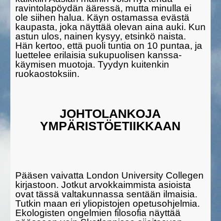
ravintolapöydän ääressä, mutta minulla ei
ole siihen halua. Käyn ostamassa evästä
kaupasta, joka näyttää olevan aina auki. Kun
astun ulos, nainen kysyy, etsinkö naista.
Hän kertoo, että puoli tuntia on 10 puntaa, ja
luettelee erilaisia sukupuolisen kanssa­
käymisen muotoja. Tyydyn kuitenkin
ruokaostoksiin.
JOHTOLANKOJA
YMPÄRISTÖETIIKKAAN
Pääsen vaivatta London University Collegen
kirjastoon. Jotkut arvok­kaimmista asioista
ovat tässä valtakunnassa sentään ilmaisia.
Tutkin maan eri yliopistojen opetusohjelmia.
Ekologisten ongelmien filosofia näyttää