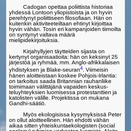
Cadogan opettaa poliittista historiaa
yhdessä Lontoon yliopistois­ta ja on hyvin
perehtynyt poliittiseen filosofiaan. Hän on
kuitenkin aktiviteeteiltaan ehtinyt kirjoittaa
hyvin vähän. Tosin eri kampanjoi­den tiimoilta
on syntynyt valtava määrä
mielipidekirjoituksia.
Kirjahyllyjen täytteiden sijasta on
kertynyt organisaatioita: hän on keksinyt 25
järjestöä ja ryhmää, mm. Anglo-afrikkalaisen
4
yhdistyk­sen ja Blake-seuran
. Viimeisin
hänen aloitteistaan koskee Pohjois-Irlantia:
on tarkoitus saada Britan­nian rauhanliike
toimimaan välittäjä­nä vapai­den keskus­
teluyhteyksien luomisessa protestanttien ja
katolis­ten välille. Projek­tissa on mukana
Gandhi-säätiö.
Myös ekologisissa kysymyksissä Peter
on ollut aloitteellinen. Hän ehdotti vähän
aikaa sitten yhteiskuntaekologisten (social