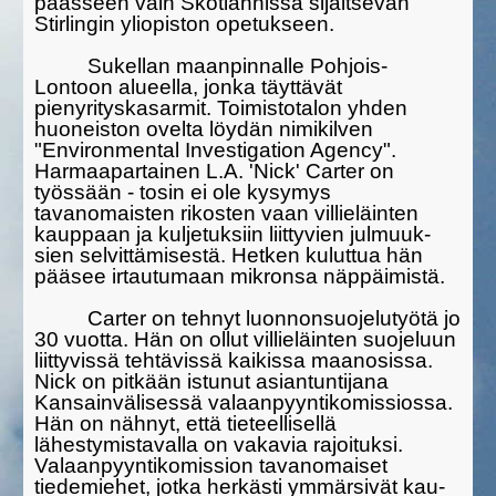
päässeen vain Skotlannissa sijaitsevan
Stirlingin yliopiston opetukseen.
Sukellan maanpinnalle Pohjois-
Lontoon alueella, jonka täyttävät
pienyrityskasarmit. Toimistotalon yhden
huoneiston ovelta löydän nimikilven
"Environmental Investigation Agency".
Harmaapartainen L.A. 'Nick' Carter on
työssään - tosin ei ole kysymys
tavanomaisten rikosten vaan villieläinten
kauppaan ja kuljetuksiin liitty­vien jul­muuk­
sien selvittämisestä. Hetken kuluttua hän
pääsee irtautumaan mikronsa näp­päimistä.
Carter on tehnyt luonnonsuojelutyötä jo
30 vuotta. Hän on ollut villieläinten suojeluun
liittyvissä tehtävissä kaikissa maanosissa.
Nick on pitkään istunut asiantuntijana
Kansainvälisessä valaanpyyntikomis­siossa.
Hän on nähnyt, että tieteellisellä
lähestymistavalla on vakavia rajoituksi.
Valaanpyyntikomission tavanomaiset
tiedemiehet, jotka herkästi ymmärsivät kau­