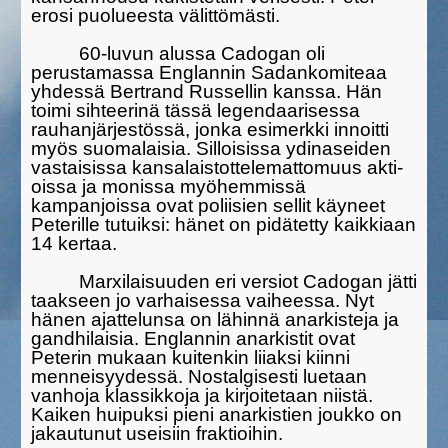
erosi puolueesta välittömästi.
60-luvun alussa Cadogan oli
perustamassa Englannin Sadanko­miteaa
yhdessä Bertrand Russellin kanssa. Hän
toimi sihteerinä tässä legen­daari­sessa
rauhanjärjestössä, jonka esimerkki innoitti
myös suomalai­sia. Silloisissa ydinaseiden
vastaisissa kansalaistottelematto­muus akti­
oissa ja monissa myöhemmis­sä
kampanjoissa ovat poliisien sellit käy­neet
Peterille tutuiksi: hänet on pidätetty kaikkiaan
14 kertaa.
Marxilaisuuden eri versiot Cadogan jätti
taakseen jo varhaisessa vaihees­sa. Nyt
hänen ajattelunsa on lähinnä anarkisteja ja
gandhilai­sia. Englannin anarkistit ovat
Peterin mukaan kuitenkin liiaksi kiinni
menneisyydessä. Nostalgisesti luetaan
vanhoja klassikkoja ja kirjoite­taan niistä.
Kaiken huipuksi pieni anarkistien joukko on
jakautunut useisiin fraktioihin.