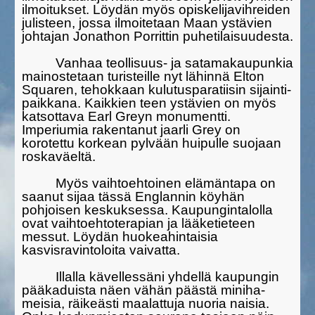
ilmoitukset. Löydän myös opiskelijavihreiden
julisteen, jossa ilmoitetaan Maan ystävien
johtajan Jonathon Porrittin puheti­laisuudesta.
Vanhaa teollisuus- ja satamakaupunkia
mainostetaan turis­teille nyt lähinnä Elton
Squaren, tehokkaan kulutusparatiisin sijainti­
paikka­na. Kaikkien teen ystävien on myös
katsottava Earl Greyn monument­ti.
Imperiumia rakentanut jaarli Grey on
korotettu korkean pylvään huipulle suojaan
roskaväeltä.
Myös vaihtoehtoinen elämäntapa on
saanut sijaa tässä Englannin köyhän
pohjoisen keskuksessa. Kaupungintalolla
ovat vaihtoehtotera­pian ja lääketieteen
messut. Löy­dän huokeahintaisia
kasvisravintoloita vaivatta.
Illalla kävellessäni yhdellä kaupungin
pääkaduista näen vähän päästä miniha­
meisia, räikeästi maalattuja nuoria naisia.