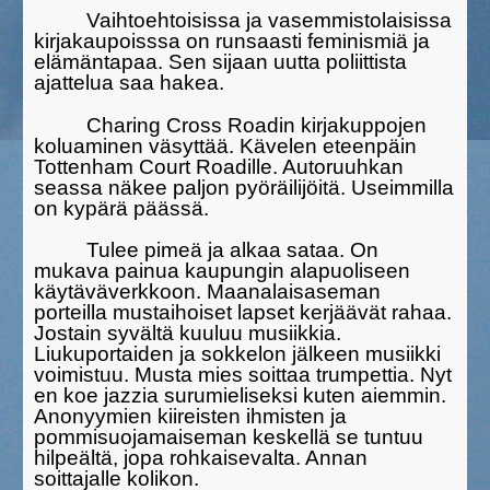
Vaihtoehtoisissa ja vasemmistolaisissa
kirjakaupoisssa on runsaas­ti feminismiä ja
elämäntapaa. Sen sijaan uutta poliittista
ajattelua saa hakea.
Charing Cross Roadin kirjakuppojen
koluaminen väsyttää. Käve­len eteenpäin
Tottenham Court Roadille. Autoruuhkan
seassa näkee paljon pyöräilijöitä. Useimmilla
on kypärä päässä.
Tulee pimeä ja alkaa sataa. On
mukava painua kaupungin alapuo­liseen
käytäväverkkoon. Maanalaisaseman
porteilla mustaihoiset lapset kerjäävät rahaa.
Jostain syvältä kuuluu musiikkia.
Liukuportai­den ja sokkelon jälkeen musiikki
voimistuu. Musta mies soittaa trum­pettia. Nyt
en koe jazzia surumieliseksi kuten aiemmin.
Anonyy­mien kiireisten ihmisten ja
pommisuojamaiseman keskellä se tuntuu
hilpeäl­tä, jopa rohkaisevalta. Annan
soittajalle kolikon.