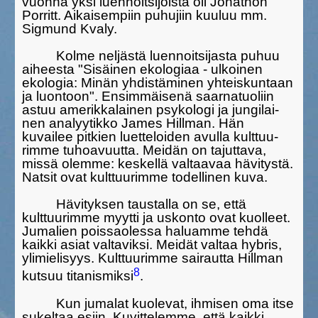
vuonna yksi luennoitsi­jois­ta oli Jonathon
Porritt. Aikaisempiin puhujiin kuuluu mm.
Sigmund Kva­ly.
Kolme neljästä luennoitsijasta puhuu
aiheesta "Sisäinen ekolo­giaa - ulkoi­nen
ekologia: Minän yhdistäminen yhteiskuntaan
ja luon­toon". Ensim­mäisenä saarnatuoliin
astuu amerikkalainen psykologi ja jungilai­
nen analyytikko James Hillman. Hän
kuvailee pitkien luetteloiden avulla kulttuu­
rimme tuhoavuutta. Meidän on tajuttava,
missä olemme: keskel­lä valtaavaa hävitystä.
Natsit ovat kulttuurimme todellinen kuva.
Hävityksen taustalla on se, että
kulttuurimme myytti ja uskonto ovat kuolleet.
Jumalien poissaolessa haluamme tehdä
kaikki asiat valtaviksi. Meidät valtaa hybris,
ylimielisyys. Kulttuurimme sairautta Hillman
8
kutsuu titanismiksi
.
Kun jumalat kuolevat, ihmisen oma itse
sukeltaa esiin. Kuvitte­lemme, että kaikki