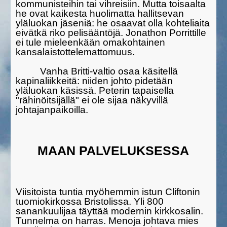
kommunisteihin tai vihreisiin. Mutta toisaalta
he ovat kaikesta huolimatta hallitsevan
yläluokan jäseniä: he osaavat olla kohteliaita
eivätkä riko pelisään­töjä. Jonathon Porrittille
ei tule mieleenkään omakohtainen
kansalais­tottelemattomuus.
Vanha Britti-valtio osaa käsitellä
kapinaliikkeitä: niiden johto pidetään
yläluokan käsissä. Peterin tapaisella
"rähinöitsijällä" ei ole sijaa näkyvillä
johtajanpaikoilla.
MAAN PALVELUKSESSA
Viisitoista tuntia myöhemmin istun Cliftonin
tuomiokirkossa Bristolis­sa. Yli 800
sanankuulijaa täyt­tää modernin kirkkosalin.
Tunnelma on harras. Menoja johtava mies