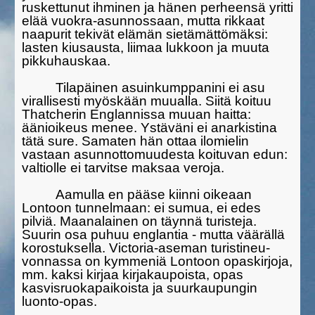
ruskettunut ihminen ja hänen per­heensä yritti
elää vuokra-asunnossaan, mutta rikkaat
naapurit tekivät elämän sietämättömäksi:
lasten kiusausta, liimaa lukkoon ja muuta
pikkuhaus­kaa.
Tilapäinen asuinkumppanini ei asu
virallisesti myöskään muualla. Siitä koituu
Thatcherin Englannissa muuan haitta:
äänioikeus menee. Ystäväni ei anarkistina
tätä sure. Samaten hän ottaa ilomielin
vastaan asunnottomuudesta koituvan edun:
valtiolle ei tarvitse maksaa veroja.
Aamulla en pääse kiinni oikeaan
Lontoon tunnelmaan: ei sumua, ei edes
pilviä. Maanalainen on täynnä turisteja.
Suurin osa puhuu englantia - mutta väärällä
korostuksella. Victoria-aseman turistineu­
vonnassa on kymmeniä Lontoon opaskirjoja,
mm. kaksi kirjaa kirja­kaupoista, opas
kasvisruokapaikoista ja suurkaupungin
luonto-opas.