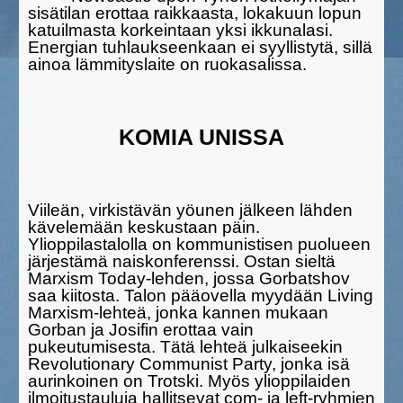
sisätilan erottaa raikkaasta, lokakuun lopun
katuilmasta korkeintaan yksi ikkunalasi.
Energian tuh­laukseen­kaan ei syyllistytä, sillä
ainoa lämmityslaite on ruokasalissa.
KOMIA UNISSA
Viileän, virkistävän yöunen jälkeen lähden
kävelemään keskus­taan päin.
Ylioppilastalolla on kommunistisen puolueen
järjestämä naiskon­ferenssi. Ostan sieltä
Marxism Today-lehden, jossa Gorbatshov
saa kiitosta. Talon pääovella myydään Living
Marxism-lehteä, jonka kan­nen mukaan
Gorban ja Josifin erottaa vain
pukeutumisesta. Tätä lehteä julkaiseekin
Revolutionary Communist Party, jonka isä
aurin­koinen on Trotski. Myös ylioppilaiden
ilmoitustauluja hallitsevat com- ja left-ryhmien