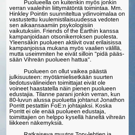
Puolueella on kuitenkin myös jonkin
verran vaaleihin liittymä­töntä toimintaa. Mm.
Hinkley Pointin suunniteltua ydinvoimalaa on
vastustettu kuulemistilaisuudessa vedoten
sen aikaansaamiin psykologi­siin
vaikutuksiin. Friends of the Earthin kanssa
kam­panjoidaan otsoni­ker­roksen puolesta.
Yleensäkin puolueen aktiivit ovat erilaisissa
kampan­jois­sa muka­na myös vaalien välillä,
mutta useimmiten he eivät silloin "pidä pääs­
sään Vihreän puolueen hattua".
Puolueen on ollut vaikea päästä
julkisuuteen: myötämielisetkään suurten
tiedotusvälineiden toimittajat eivät ole
voineet haastatella näin pienen puolueen
edustajia. Tilanne parani jonkin verran, kun
80-luvun alussa puoluetta johtanut Jonathon
Porritt pestattiin FoE:n johtajaksi. Koska
Porritt ei ole enää puolueen edustaja,
toimittajien on helppo kysellä häneltä vihreän
liikkeen näkemyksiä.
Ratkaiseva muutos Tory-lehtien ja