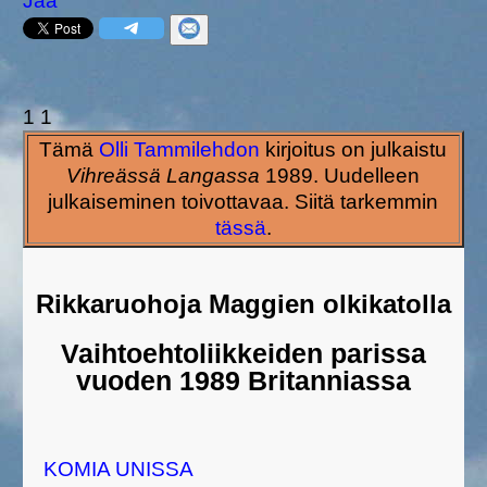
Jaa
1
1
Tämä
Olli Tammilehdon
kirjoitus on julkaistu
Vihreässä Langassa
1989. Uudelleen
julkaiseminen toivottavaa. Siitä tarkemmin
tässä
.
Rikkaruohoja Maggien olkikatolla
Vaihtoehtoliikkeiden parissa
vuoden 1989 Britanniassa
KOMIA UNISSA