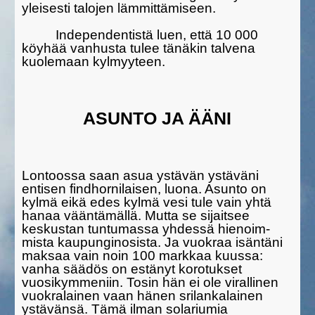
yleisesti talojen lämmittämi­seen.
Independentistä luen, että 10 000
köyhää vanhusta tulee tänäkin talvena
kuole­maan kylmyyteen.
ASUNTO JA ÄÄNI
Lontoossa saan asua ystävän ystäväni
entisen findhor­ni­laisen, luona. Asunto on
kylmä eikä edes kylmä vesi tule vain yhtä
hanaa vääntä­mällä. Mutta se sijaitsee
keskustan tuntu­massa yhdessä hienoim­
mista kaupunginosista. Ja vuokraa isäntäni
maksaa vain noin 100 markkaa kuussa:
vanha säädös on estänyt koro­tukset
vuosikymmeniin. Tosin hän ei ole virallinen
vuokralainen vaan hänen srilankalainen
ystävän­sä. Tämä ilman solariumia