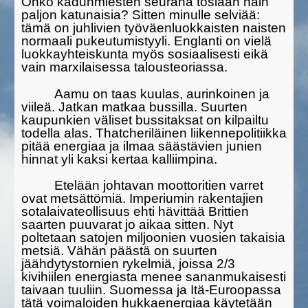
Onko kadun­miesten seurana tosiaan näin
paljon katunaisia? Sitten minulle selviää:
tämä on juhlivien työväenluokkaisten naisten
normaali pukeutumistyyli. Englanti on vielä
luokkayhteiskunta myös sosiaalisesti eikä
vain marxilaisessa talousteoriassa.
Aamu on taas kuulas, aurinkoinen ja
viileä. Jatkan matkaa bussilla. Suurten
kaupunkien väliset bussitaksat on kilpailtu
todella alas. That­cheriläinen liikennepolitiikka
pitää energiaa ja ilmaa säästä­vien junien
hinnat yli kaksi kertaa kalliimpina.
Etelään johtavan moottoritien varret
ovat metsättömiä. Impe­riumin rakentajien
sota­laivateollisuus ehti hävittää Brittien
saarten puuvarat jo aikaa sitten. Nyt
poltetaan satojen miljoonien vuosien takaisia
metsiä. Vähän päästä on suurten
jäähdytystornien rykelmiä, joissa 2/3
kivihiilen energiasta menee sananmukaisesti
taivaan tuuliin. Suomessa ja Itä-Euroopassa
tätä voimaloiden hukkaenergiaa käytetään