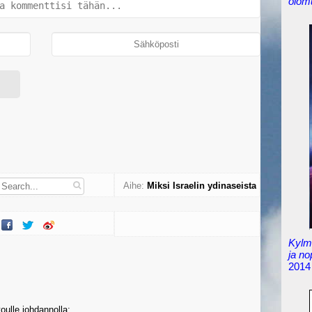
olom
Aihe:
Miksi Israelin ydinaseista
vaietaan?
Kylmä
ja n
2014
toulle johdannolla: