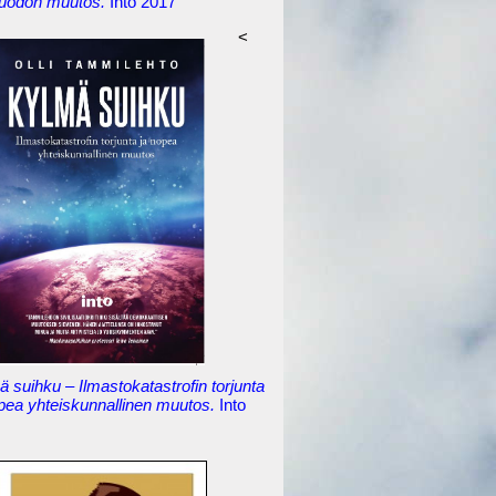
uodon muutos.
Into 2017
<
 suihku – Ilmastokatastrofin torjunta
opea yhteiskunnallinen muutos.
Into