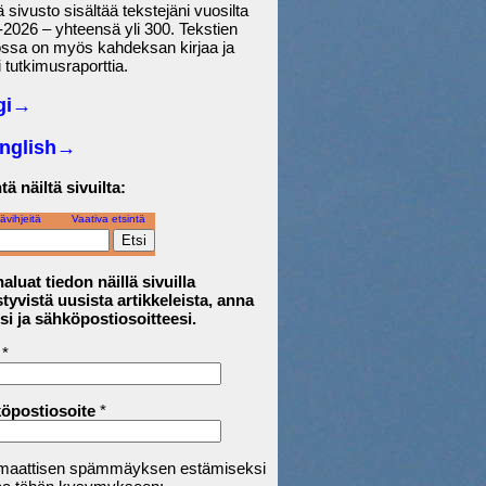
sivusto sisältää tekstejäni vuosilta
2026 – yhteensä yli 300. Tekstien
ossa on myös kahdeksan kirjaa ja
 tutkimusraporttia.
gi→
English
→
tä näiltä sivuilta:
ävihjeitä
Vaativa etsintä
aluat tiedon näillä sivuilla
tyvistä uusista artikkeleista, anna
si ja sähköpostiosoitteesi.
*
öpostiosoite
*
maattisen spämmäyksen estämiseksi