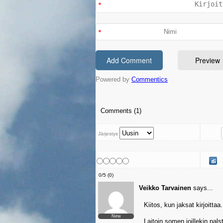
Powered by
Commentics
Comments (1)
Järjestys
0
/
5
(
0
)
Veikko Tarvainen
says...
Kiitos, kun jaksat kirjoittaa.
New
Laitoin somen joillekin pals