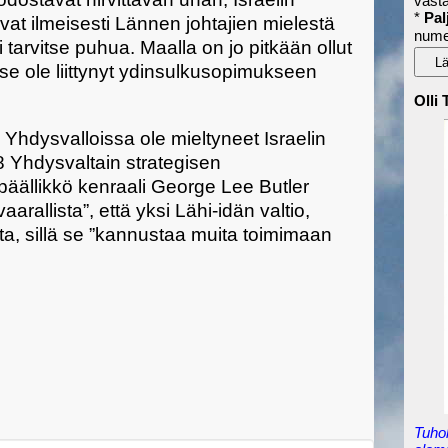
vast
*
Pal
at ilmeisesti Lännen johtajien mielestä
nume
ei tarvitse puhua. Maalla on jo pitkään ollut
se ole liittynyt ydinsulkusopimukseen
Olli
 Yhdysvalloissa ole mieltyneet Israelin
8 Yhdysvaltain strategisen
äällikkö kenraali
George Lee Butler
aarallista”, että yksi Lähi-idän valtio,
ita, sillä se ”kannustaa muita toimimaan
Tuho