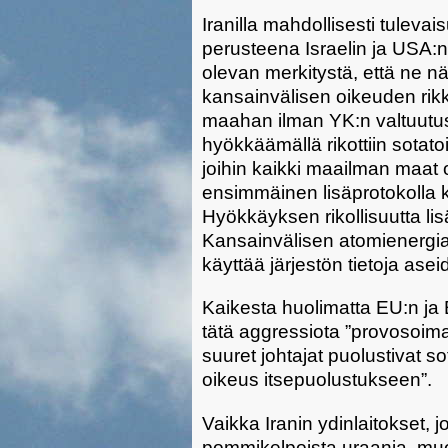
Iranilla mahdollisesti tuleva
perusteena Israelin ja USA:n
olevan merkitystä, että ne n
kansainvälisen oikeuden ri
maahan ilman YK:n valtuutusta
hyökkäämällä rikottiin sota
joihin kaikki maailman maat 
ensimmäinen lisäprotokolla k
Hyökkäyksen rikollisuutta lisäs
Kansainvälisen atomienergiaj
käyttää järjestön tietoja ase
Kaikesta huolimatta EU:n ja 
tätä aggressiota ”provosoi
suuret johtajat puolustivat so
oikeus itsepuolustukseen”.
Vaikka Iranin ydinlaitokset, 
pommikelpoista uraania, muod