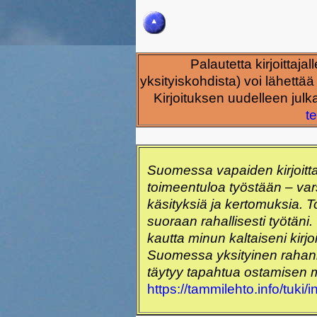
Palautetta kirjoittaj
yksityiskohdista) voi lähettä
Kirjoituksen uudelleen julk
te
Suomessa vapaiden kirjoitt
toimeentuloa työstään – vars
käsityksiä ja kertomuksia. Toiv
suoraan rahallisesti työtäni.
kautta minun kaltaiseni kirjo
Suomessa yksityinen rahanke
täytyy tapahtua ostamisen 
https://tammilehto.info/tuki/