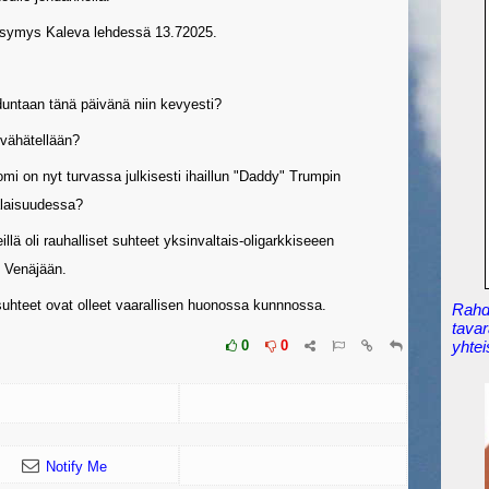
ysymys Kaleva lehdessä 13.72025.
duntaan tänä päivänä niin kevyesti?
vähätellään?
omi on nyt turvassa julkisesti ihaillun "Daddy" Trumpin
alaisuudessa?
ä oli rauhalliset suhteet yksinvaltais-oligarkkiseeen
 Venäjään.
hteet ovat olleet vaarallisen huonossa kunnnossa.
Rahdi
tavar
yhtei
0
0
Notify Me