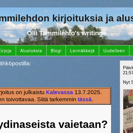
ammilehdon kirjoituksia ja alu
Olli Tammilehto's writings
irjoja
Alustuksia
Blogi
Lennäkkejä
Uudelleen
ähköpostilla:
Päivi
21:5
Nyt 
rjoitus on julkaistu
Kalevassa
13.7.2025.
n toivottavaa. Siitä tarkemmin
tässä
.
 ydinaseista vaietaan?