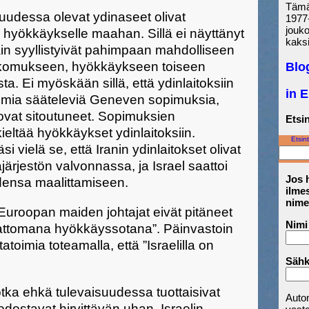
Tämä 
isuudessa olevat ydinaseet olivat
1977-
jouk
 hyökkäykselle maahan. Sillä ei näyttänyt
kaksi
äin syyllistyivät pahimpaan mahdolliseen
kkomukseen, hyökkäykseen toiseen
Blo
. Ei myöskään sillä, että ydinlaitoksiin
in 
toimia sääteleviä Geneven sopimuksia,
ovat sitoutuneet. Sopimuksien
Etsin
ieltää hyökkäykset ydinlaitoksiin.
Etsint
i vielä se, että Iranin ydinlaitokset olivat
ärjestön valvonnassa, ja Israel saattoi
Jos h
idensa maalittamiseen.
ilmes
nime
Euroopan maiden johtajat eivät pitäneet
Nimi
mattomana hyökkäyssotana”. Päinvastoin
tatoimia toteamalla, että ”Israelilla on
Sähk
jotka ehkä tulevaisuudessa tuottaisivat
Auto
ostavat hirvittävän uhan, Israelin