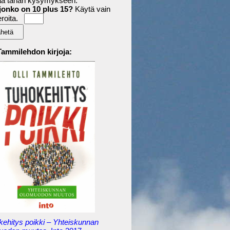
aa tähän kysymykseen:
jonko on 10 plus 15?
Käytä vain
roita.
 Tammilehdon kirjoja:
kehitys poikki – Yhteiskunnan