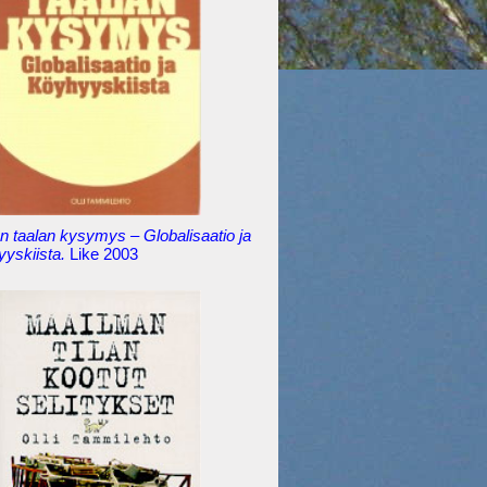
 taalan kysymys – Globalisaatio ja
yyskiista.
Like 2003