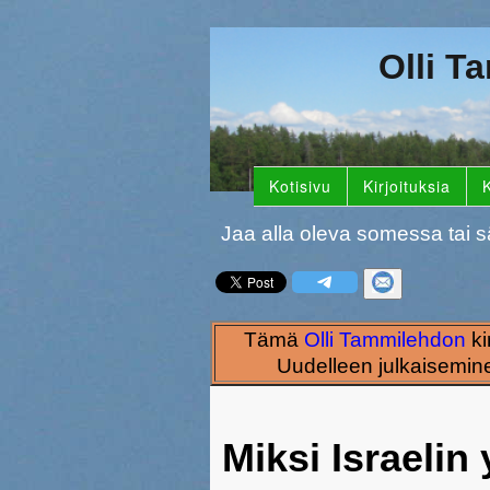
Olli T
Kotisivu
Kirjoituksia
K
Jaa alla oleva somessa tai s
Tämä
Olli Tammilehdon
ki
Uudelleen julkaisemine
Miksi Israelin