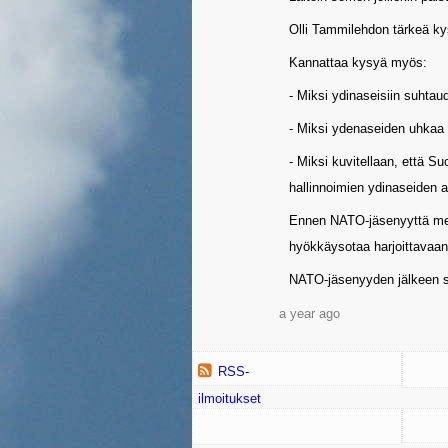
Olli Tammilehdon tärkeä k
Kannattaa kysyä myös:
- Miksi ydinaseisiin suhtau
- Miksi ydenaseiden uhkaa 
- Miksi kuvitellaan, että Su
hallinnoimien ydinaseiden 
Ennen NATO-jäsenyyttä meill
hyökkäysotaa harjoittavaan
NATO-jäsenyyden jälkeen su
a year ago
RSS-
ilmoitukset