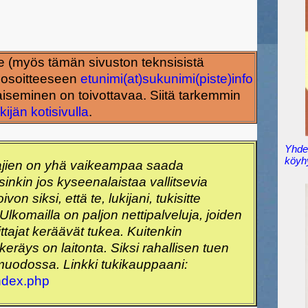
alle (myös tämän sivuston teknsisistä
ä osoitteeseen
etunimi(at)sukunimi(piste)info
aiseminen on toivottavaa. Siitä tarkemmin
kijän kotisivulla
.
Yhden
köyh
ajien on yhä vaikeampaa saada
inkin jos kyseenalaistaa vallitsevia
on siksi, että te, lukijani, tukisitte
 Ulkomailla on paljon nettipalveluja, joiden
ittajat keräävät tukea. Kuitenkin
räys on laitonta. Siksi rahallisen tuen
muodossa. Linkki tukikauppaani:
index.php