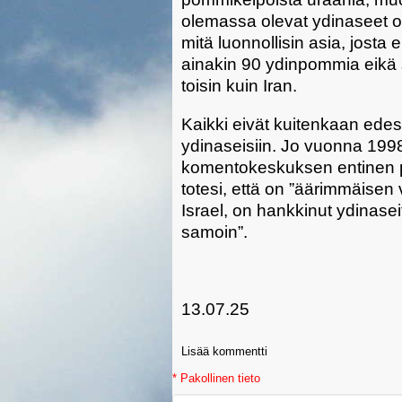
olemassa olevat ydinaseet ov
mitä luonnollisin asia, josta 
ainakin 90 ydinpommia eikä 
toisin kuin Iran.
Kaikki eivät kuitenkaan edes
ydinaseisiin. Jo vuonna 199
komentokeskuksen entinen p
totesi, että on ”äärimmäisen v
Israel, on hankkinut ydinase
samoin”.
13.07.25
Lisää kommentti
* Pakollinen tieto