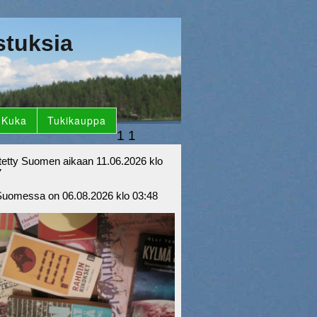
stuksia
Kuka
Tukikauppa
1
1
tetty Suomen aikaan 11.06.2026 klo
7
Suomessa on 06.08.2026 klo 03:48