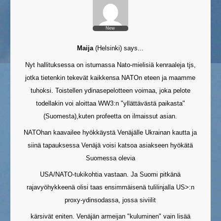
New
Maija
(
Helsinki
)
says...
Nyt hallituksessa on istumassa Nato-mielisiä kenraaleja tjs,
jotka tietenkin tekevät kaikkensa NATOn eteen ja maamme
tuhoksi. Toistellen ydinasepelotteen voimaa, joka pelote
todellakin voi aloittaa WW3:n "yllättävästä paikasta"
(Suomesta),kuten profeetta on ilmaissut asian.
NATOhan kaavailee hyökkäystä Venäjälle Ukrainan kautta ja
siinä tapauksessa Venäjä voisi katsoa asiakseen hyökätä
Suomessa olevia
USA/NATO-tukikohtia vastaan. Ja Suomi pitkänä
rajavyöhykkeenä olisi taas ensimmäisenä tulilinjalla US>:n
proxy-ydinsodassa, jossa siviilit
kärsivät eniten. Venäjän armeijan "kuluminen" vain lisää