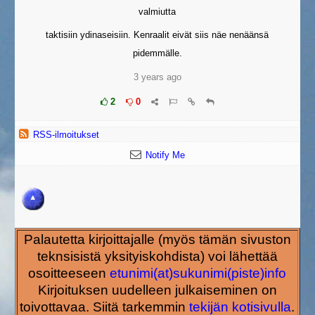
valmiutta
taktisiin ydinaseisiin. Kenraalit eivät siis näe nenäänsä
pidemmälle.
3 years ago
2
0
RSS-ilmoitukset
Notify Me
Palautetta kirjoittajalle (myös tämän sivuston
teknsisistä yksityiskohdista) voi lähettää
osoitteeseen
etunimi(at)sukunimi(piste)info
Kirjoituksen uudelleen julkaiseminen on
toivottavaa. Siitä tarkemmin
tekijän kotisivulla
.