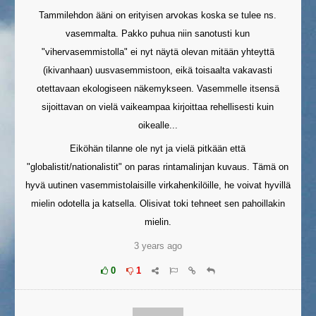
Tammilehdon ääni on erityisen arvokas koska se tulee ns.
vasemmalta. Pakko puhua niin sanotusti kun
"vihervasemmistolla" ei nyt näytä olevan mitään yhteyttä
(ikivanhaan) uusvasemmistoon, eikä toisaalta vakavasti
otettavaan ekologiseen näkemykseen. Vasemmelle itsensä
sijoittavan on vielä vaikeampaa kirjoittaa rehellisesti kuin
oikealle...
Eiköhän tilanne ole nyt ja vielä pitkään että
"globalistit/nationalistit" on paras rintamalinjan kuvaus. Tämä on
hyvä uutinen vasemmistolaisille virkahenkilöille, he voivat hyvillä
mielin odotella ja katsella. Olisivat toki tehneet sen pahoillakin
mielin.
3 years ago
0
1