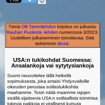
Tämä
Olli Tammilehdon
kirjoitus on julkaistu
Rauhan Puolesta -lehden
numerossa 3/2023.
Uudelleen julkaiseminen toivottavaa. Siitä
tarkemmin
tässä
.
USA:n tukikohdat Suomessa:
Ansalankoja vai sytytyslankoja
Suomi neuvottelee tällä hetkellä
sopimuksesta, joka antaisi Yhdysvalloille
oikeuden perustaa sotilastukikohtia
maahamme. Tosin näitä maamme rajojen
sisällä sijaitsevia USA:n sotilaallista toimintaa
tukevia paikkoja ei virallisesti kutsuta