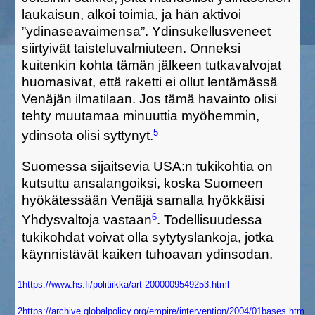
laukaisun, alkoi toimia, ja hän aktivoi
”ydinaseavaimensa”. Ydinsukellusveneet
siirtyivät taisteluvalmiuteen. Onneksi
kuitenkin kohta tämän jälkeen tutkavalvojat
huomasivat, että raketti ei ollut lentämässä
Venäjän ilmatilaan. Jos tämä havainto olisi
tehty muutamaa minuuttia myöhemmin,
5
ydinsota olisi syttynyt.
Suomessa sijaitsevia USA:n tukikohtia on
kutsuttu ansalangoiksi, koska Suomeen
hyökätessään Venäjä samalla hyökkäisi
6
Yhdysvaltoja vastaan
. Todellisuudessa
tukikohdat voivat olla sytytyslankoja, jotka
käynnistävät kaiken tuhoavan ydinsodan.
1
https://www.hs.fi/politiikka/art-2000009549253.html
2
https://archive.globalpolicy.org/empire/intervention/2004/01bases.htm