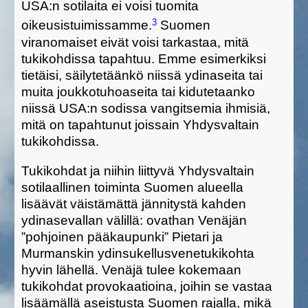
USA:n sotilaita ei voisi tuomita
3
oikeusistuimissamme.
Suomen
viranomaiset eivät voisi tarkastaa, mitä
tukikohdissa tapahtuu. Emme esimerkiksi
tietäisi, säilytetäänkö niissä ydinaseita tai
muita joukkotuhoaseita tai kidutetaanko
niissä USA:n sodissa vangitsemia ihmisiä,
mitä on tapahtunut joissain Yhdysvaltain
tukikohdissa.
Tukikohdat ja niihin liittyvä Yhdysvaltain
sotilaallinen toiminta Suomen alueella
lisäävät väistämättä jännitystä kahden
ydinasevallan välillä: ovathan Venäjän
”pohjoinen pääkaupunki” Pietari ja
Murmanskin ydinsukellusvenetukikohta
hyvin lähellä. Venäjä tulee kokemaan
tukikohdat provokaatioina, joihin se vastaa
lisäämällä aseistusta Suomen rajalla, mikä