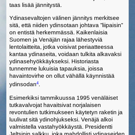
taas lisää jännitystä.
Ydinasevaltojen välinen jännitys merkitsee
sitä, että niiden ydinsotaan johtava ”liipaisin”
on entistä herkemmässä. Kaikenlaisia
Suomen ja Venäjän rajaa lähestyviä
lentolaitteita, jotka voisivat periaatteessa
kantaa ydinaseita, voidaan tulkita alkavaksi
ydinasehyökkäykseksi. Historiasta
tunnemme lukuisia tapauksia, joissa
havaintovirhe on ollut vähällä käynnistää
4
ydinsodan
.
Esimerkiksi tammikuussa 1995 venäläiset
tutkavalvojat havaitsivat norjalaisen
revontulien tutkimukseen käytetyn raketin ja
luulivat sitä ydinohjukseksi. Venäjä alkoi
valmistella vastahyökkäystä. Presidentti
Jeltsinin salkku, joka mahdollisti ydinaseiden