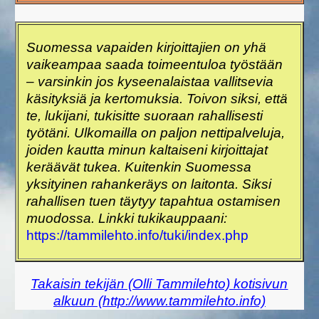
Suomessa vapaiden kirjoittajien on yhä
vaikeampaa saada toimeentuloa työstään
– varsinkin jos kyseenalaistaa vallitsevia
käsityksiä ja kertomuksia. Toivon siksi, että
te, lukijani, tukisitte suoraan rahallisesti
työtäni. Ulkomailla on paljon nettipalveluja,
joiden kautta minun kaltaiseni kirjoittajat
keräävät tukea. Kuitenkin Suomessa
yksityinen rahankeräys on laitonta. Siksi
rahallisen tuen täytyy tapahtua ostamisen
muodossa. Linkki tukikauppaani:
https://tammilehto.info/tuki/index.php
Takaisin tekijän (Olli Tammilehto) kotisivun
alkuun (http://www.tammilehto.info)