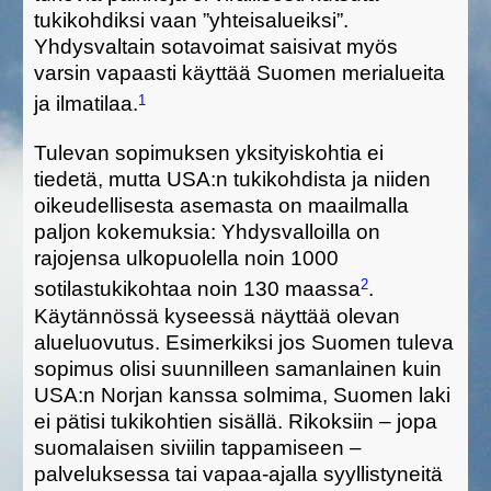
tukikohdiksi vaan ”yhteisalueiksi”.
Yhdysvaltain sotavoimat saisivat myös
varsin vapaasti käyttää Suomen merialueita
1
ja ilmatilaa.
Tulevan sopimuksen yksityiskohtia ei
tiedetä, mutta USA:n tukikohdista ja niiden
oikeudellisesta asemasta on maailmalla
paljon kokemuksia: Yhdysvalloilla on
rajojensa ulkopuolella noin 1000
2
sotilastukikohtaa noin 130 maassa
.
Käytännössä kyseessä näyttää olevan
alueluovutus. Esimerkiksi jos Suomen tuleva
sopimus olisi suunnilleen samanlainen kuin
USA:n Norjan kanssa solmima, Suomen laki
ei pätisi tukikohtien sisällä. Rikoksiin – jopa
suomalaisen siviilin tappamiseen –
palveluksessa tai vapaa-ajalla syyllistyneitä