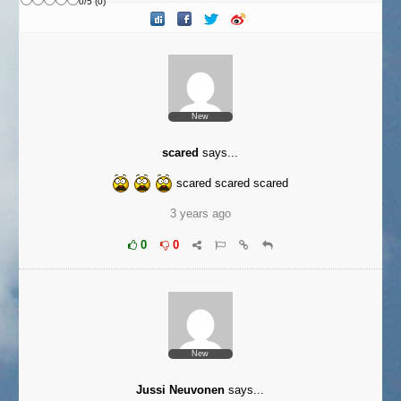
0
/
5
(
0
)
New
scared
says...
scared scared scared
3 years ago
0
0
New
Jussi Neuvonen
says...