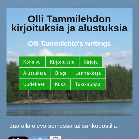
Olli Tammilehdon
kirjoituksia ja alustuksia
Olli Tammilehto's writings
Kotisivu
Kirjoituksia
Kirjoja
Alustuksia
Blogi
Lennäkkejä
Uudelleen
Kuka
Tukikauppa
Jaa alla oleva somessa tai sähköpostilla: