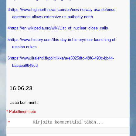
3
https://www.highnorthnews.com/en/new-norway-usa-defense-
agreement-allows-extensive-us-authority-north
4
https://en.wikipedia.org/wiki/List_of_nuclear_close_calls
5
https://www.history.com/this-day-in-history/near-launching-of-
russian-nukes
6
https://www.iltalehti.fi/politiikka/a/e5025dfc-48f6-490c-bb44-
ba5aea9849c8
16.06.23
Lisää kommentti
* Pakollinen tieto