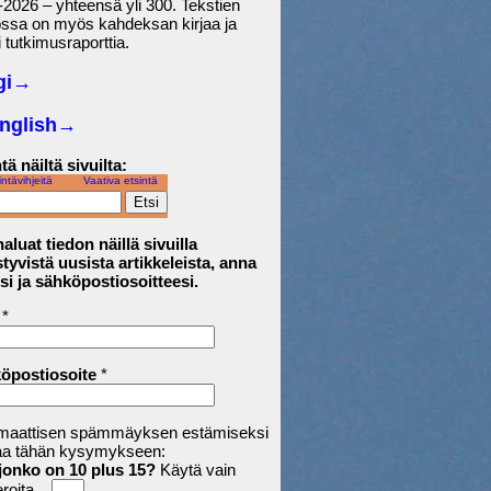
2026 – yhteensä yli 300. Tekstien
ossa on myös kahdeksan kirjaa ja
 tutkimusraporttia.
gi→
English
→
tä näiltä sivuilta:
intävihjeitä
Vaativa etsintä
aluat tiedon näillä sivuilla
tyvistä uusista artikkeleista, anna
si ja sähköpostiosoitteesi.
*
öpostiosoite
*
maattisen spämmäyksen estämiseksi
aa tähän kysymykseen:
jonko on 10 plus 15?
Käytä vain
roita.