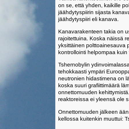
on se, että yhden, kaikille p
jäähdytyspiirin sijasta kanav
jäähdytyspiiri eli kanava.
Kanavarakenteen takia on usk
rajoitettuina. Koska näissä r
yksittäinen polttoainesauva 
kontrollointi helpompaa kuin
Tshernobylin ydinvoimalassa sy
tehokkaasti ympäri Eurooppaa
neutronien hidastimena on lä
koska suuri grafiittimäärä l
onnettomuuden kehittymistä. N
reaktoreissa ei yleensä ole 
Onnettomuuden jälkeen ääni
kellossa kuitenkin muuttui: T