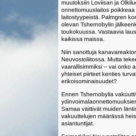
muutoksiin Loviisan ja Olkilu
onnettomuuslaitos poikkeaa
laitostyypeistä. Palmgren k
olevan Tshernobylin jälkeenkin
toukokuussa. Vastaavia lausu
kaikissa maissa.
Niin sanottuja kanavareaktor
Neuvostoliitossa. Mutta teke
vaarallisimmiksi – vai onko 
yhteiset piirteet kenties turv
erikoisominaisuudet?
Ennen Tshernobylia vakuuttiv
ydinvoimalaonnettomuuksie
Samaa väittivät muiden länti
vakuuttelujen määrässä heistä
asiantuntijat.