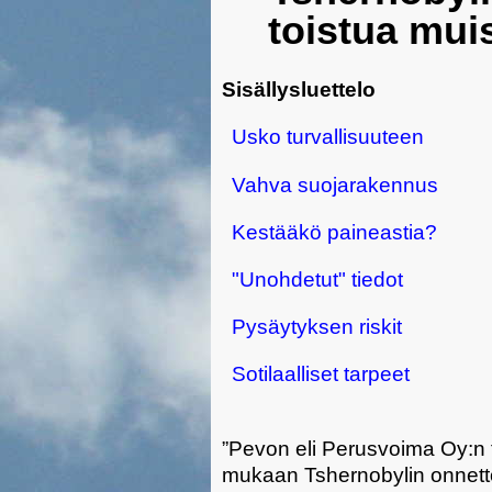
toistua mui
Sisällysluettelo
Usko turvallisuuteen
Vahva suojarakennus
Kestääkö paineastia?
"Unohdetut" tiedot
Pysäytyksen riskit
Sotilaalliset tarpeet
”Pevon eli Perusvoima Oy:n 
mukaan Tshernobylin onnetto