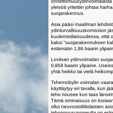
onnettomuusydinvoimalasta oli
yleisöä yritettiin johtaa har
suojarakennus.
Asia pääsi maailman lehdistö
ydinturvallisuuskomission j
kuulemistilaisuudessa, että 
kaksi "suojarakennuksen kalt
estämään 1,86 baarin ylipai
Loviisan ydinvoimalan suoja
0,858 baarin ylipaine. Useis
yhtä heikko tai vielä heikom
Tshernobylin voimalan vaarall
käyttäytyy eri tavalla, kun 
teho nousee kun taas länsim
Tämä ominaisuus on tosiaanki
ollut neuvostoliittolaisten as
tehonnousunopeutta on eräid