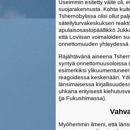
Useimmin esitetty väite oli, 
suojarakennusta. Kohta kuite
Tshernobylissa olisi ollut pa
säteilyturvakeskuksen reakto
apulaisosastopäällikkö Jukk
että Loviisan voimaloiden su
onnettomuuden yhteydessä t
Räjähtävänä aineena Tsherno
syntyä onnettomuusoloissa 
esimerkiksi ylikuumentuneen
reagoidessa keskenään. Ydin
länsimaisessa kirjallisuudes
uhkana erityisesti kiehutusve
(ja Fukushimassa).
Vahva
Myöhemmin ilmeni, että länsi