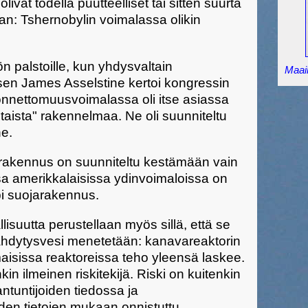
vat todella puutteelliset tai sitten suurta
haan: Tshernobylin voimalassa olikin
n palstoille, kun yhdysvaltain
Maail
äsen James Asselstine kertoi kongressin
onnettomuusvoimalassa oli itse asiassa
aista" rakennelmaa. Ne oli suunniteltu
ne.
rakennus on suunniteltu kestämään vain
sa amerikkalaisissa ydinvoimaloissa on
pi suojarakennus.
isuutta perustellaan myös sillä, että se
jäähdytysvesi menetetään: kanavareaktorin
aisissa reaktoreissa teho yleensä laskee.
n ilmeinen riskitekijä. Riski on kuitenkin
iantuntijoiden tiedossa ja
en tietojen mukaan onnistuttu