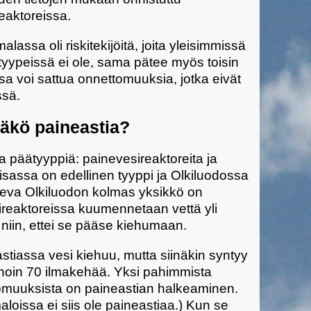
aktoreissa.
lassa oli riskitekijöitä, joita yleisimmissä
tyypeissä ei ole, sama pätee myös toisin
sa voi sattua onnettomuuksia, jotka eivät
ssä.
äkö paineastia?
a päätyyppiä: painevesireaktoreita ja
iisassa on edellinen tyyppi ja Olkiluodossa
oleva Olkiluodon kolmas yksikkö on
ireaktoreissa kuumennetaan vettä yli
iin, ettei se pääse kiehumaan.
stiassa vesi kiehuu, mutta siinäkin syntyy
 noin 70 ilmakehää. Yksi pahimmista
ttomuuksista on paineastian halkeaminen.
loissa ei siis ole paineastiaa.) Kun se