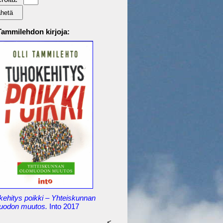
 Tammilehdon kirjoja:
kehitys poikki – Yhteiskunnan
uodon muutos.
Into 2017
<