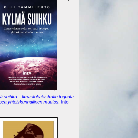
 suihku – Ilmastokatastrofin torjunta
opea yhteiskunnallinen muutos.
Into