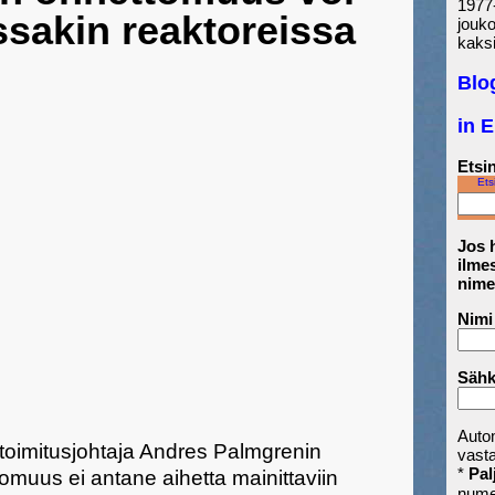
1977-
ssakin reaktoreissa
jouk
kaksi
Blo
in 
Etsin
Ets
Jos h
ilmes
nime
Nimi
Sähk
Auto
toimitusjohtaja Andres Palmgrenin
vast
*
Pal
muus ei antane aihetta mainittaviin
nume