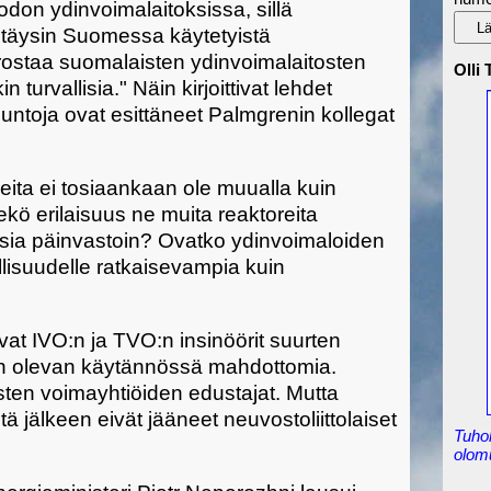
odon ydinvoimalaitoksissa, sillä
 täysin Suomessa käytetyistä
orostaa suomalaisten ydinvoimalaitosten
Olli
 turvallisia." Näin kirjoittivat lehdet
ntoja ovat esittäneet Palmgrenin kollegat
eita ei tosiaankaan ole muualla kuin
ekö erilaisuus ne muita reaktoreita
asia päinvastoin? Ovatko ydinvoimaloiden
allisuudelle ratkaisevampia kuin
at IVO:n ja TVO:n insinöörit suurten
n olevan käytännössä mahdottomia.
sten voimayhtiöiden edustajat. Mutta
 jälkeen eivät jääneet neuvostoliittolaiset
Tuho
olom