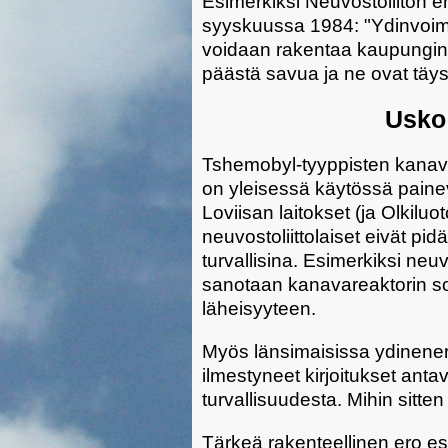
Esimerkiksi Neuvostoliiton e
syyskuussa 1984: "Ydinvoimala
voidaan rakentaa kaupungin 
päästä savua ja ne ovat täysin
Usko 
Tshemobyl-tyyppisten kanav
on yleisessä käytössä painev
Loviisan laitokset (ja Olkiluo
neuvostoliittolaiset eivät 
turvallisina. Esimerkiksi neuv
sanotaan kanavareaktorin so
läheisyyteen.
Myös länsimaisissa ydinene
ilmestyneet kirjoitukset an
turvallisuudesta. Mihin sitte
Tärkeä rakenteellinen ero es