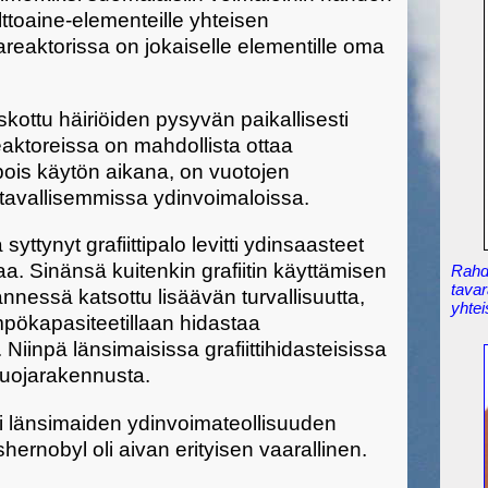
olttoaine-elementeille yhteisen
areaktorissa on jokaiselle elementille oma
ottu häiriöiden pysyvän paikallisesti
eaktoreissa on mahdollista ottaa
pois käytön aikana, on vuotojen
 tavallisemmissa ydinvoimaloissa.
ttynyt grafiittipalo levitti ydinsaasteet
. Sinänsä kuitenkin grafiitin käyttämisen
Rahdi
tavar
nnessä katsottu lisäävän turvallisuutta,
yhtei
ämpökapasiteetillaan hidastaa
iinpä länsimaisissa grafiittihidasteisissa
suojarakennusta.
 länsimaiden ydinvoimateollisuuden
shernobyl oli aivan erityisen vaarallinen.