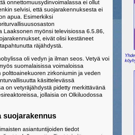
että onnettomuusydinvoimalassa ei ollut
nkin selvisi, että suojarakennuksesta ei
ljon apua. Esimerkiksi
riturvallisuusosaston
a Laaksonen myönsi televisiossa 6.5.86,
ojarakennukset, eivät olisi kestäneet
apahtunutta räjähdystä.
Yhden
bylissa oli vedyn ja ilman seos. Vetyä voi
köyh
myös suomalaisissa voimaloissa
 polttoainekuoren zirkoniumin ja veden
turvallisuutta käsittelevässä
sa on vetyräjähdystä pidetty merkittävänä
sireaktoreissa, jollaisia on Olkiluodossa
 suojarakennus
maisten asiantuntijoiden tiedot