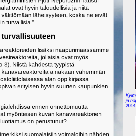
nergiaministeri Pjotr Neporozhni lausui
t ovat hyvin taloudellisia ja niitä
välittömään läheisyyteen, koska ne eivät
 turvallisia."
turvallisuuteen
areaktoreiden lisäksi naapurimaassamme
esireaktoreita, jollaisia ovat myös
to-3). Niistä kahdesta tyypistä
pidä kanavareaktoreita ainakaan vähemmän
ostoliittolaisessa alan oppikirjassa
pivan erityisen hyvin suurten kaupunkien
Kylmä
ja n
2014
rgialehdissä ennen onnettomuutta
tavat myönteisen kuvan kanavareaktorien
n luottamus on perustunut?
imerkiksi suomalaisiin voimaloihin nähden