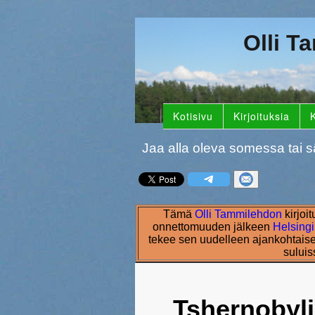
Olli T
Kotisivu
Kirjoituksia
K
Jaa alla oleva somessa tai s
Tämä
Olli Tammilehdon
kirjoi
onnettomuuden jälkeen
Helsing
tekee sen uudelleen ajankohtaise
suluis
Tshernobyl