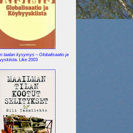
 taalan kysymys – Globalisaatio ja
yyskiista.
Like 2003