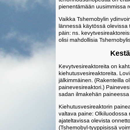
pienentämään uusimmissa re
Vaikka Tshernobylin ydinvoima
lännessä käytössä olevissa 
päin: ns. kevytvesireaktoreis
olisi mahdollisia Tshernobyli
Kestä
Kevytvesireaktoreita on kaht
kiehutusvesireaktoreita. Lov
jälkimmäinen. (Rakenteilla 
painevesireaktori.) Paineves
sadan ilmakehän paineessa n
Kiehutusvesireaktorin painea
valtava paine: Olkiluodossa
ajateltavissa olevista onne
(Tshemobyl-tyyppisissä voima