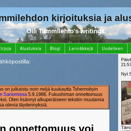
ammilehdon kirjoituksia ja alu
Olli Tammilehto's writings
irjoja
Alustuksia
Blogi
Lennäkkejä
Uudelleen
Päivi
ähköpostilla:
21:5
Nyt 
tus on julkaistu noin neljä kuukautta Tshernobyin
in Sanomissa
5.9.1986. Fukushiman onnettomuus
ksi. Olen lisännyt alkuperäiseen tekstiin muutamia
sa olevia täydennyksiä.
in onnettomuus voi
Tämä 