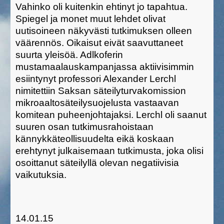
Vahinko oli kuitenkin ehtinyt jo tapahtua.
Spiegel ja monet muut lehdet olivat
uutisoineen näkyvästi tutkimuksen olleen
väärennös. Oikaisut eivät saavuttaneet
suurta yleisöä. Adlkoferin
mustamaalauskampanjassa aktiivisimmin
esiintynyt professori Alexander Lerchl
nimitettiin Saksan säteilyturvakomission
mikroaaltosäteilysuojelusta vastaavan
komitean puheenjohtajaksi. Lerchl oli saanut
suuren osan tutkimusrahoistaan
kännykkäteollisuudelta eikä koskaan
erehtynyt julkaisemaan tutkimusta, joka olisi
osoittanut säteilyllä olevan negatiivisia
vaikutuksia.
14.01.15