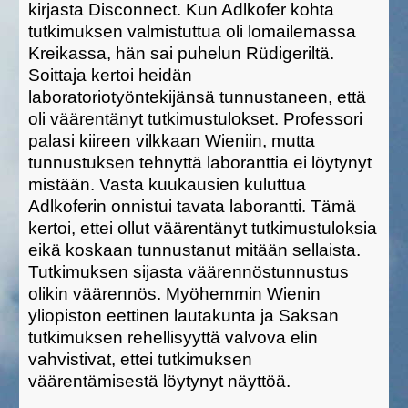
kirjasta Disconnect. Kun Adlkofer kohta
tutkimuksen valmistuttua oli lomailemassa
Kreikassa, hän sai puhelun Rüdigeriltä.
Soittaja kertoi heidän
laboratoriotyöntekijänsä tunnustaneen, että
oli väärentänyt tutkimustulokset. Professori
palasi kiireen vilkkaan Wieniin, mutta
tunnustuksen tehnyttä laboranttia ei löytynyt
mistään. Vasta kuukausien kuluttua
Adlkoferin onnistui tavata laborantti. Tämä
kertoi, ettei ollut väärentänyt tutkimustuloksia
eikä koskaan tunnustanut mitään sellaista.
Tutkimuksen sijasta väärennöstunnustus
olikin väärennös. Myöhemmin Wienin
yliopiston eettinen lautakunta ja Saksan
tutkimuksen rehellisyyttä valvova elin
vahvistivat, ettei tutkimuksen
väärentämisestä löytynyt näyttöä.