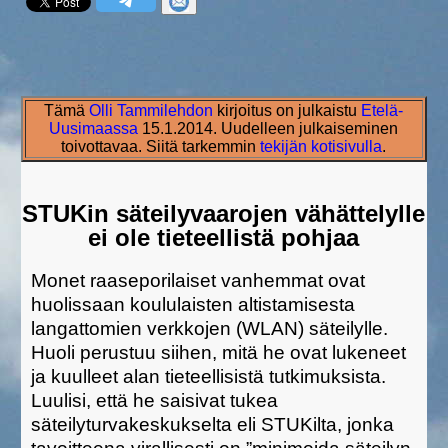
Tämä
Olli Tammilehdon
kirjoitus on julkaistu
Etelä-
Uusimaassa
15.1.2014. Uudelleen julkaiseminen
toivottavaa. Siitä tarkemmin
tekijän kotisivulla
.
STUKin säteilyvaarojen vähättelylle
ei ole tieteellistä pohjaa
Monet raaseporilaiset vanhemmat ovat
huolissaan koululaisten altistamisesta
langattomien verkkojen (WLAN) säteilylle.
Huoli perustuu siihen, mitä he ovat lukeneet
ja kuulleet alan tieteellisistä tutkimuksista.
Luulisi, että he saisivat tukea
säteilyturvakeskukselta eli STUKilta, jonka