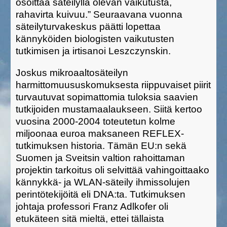
osoittaa säteilyllä olevan vaikutusta,
rahavirta kuivuu.” Seuraavana vuonna
säteilyturvakeskus päätti lopettaa
kännyköiden biologisten vaikutusten
tutkimisen ja irtisanoi Leszczynskin.
Joskus mikroaaltosäteilyn
harmittomuususkomuksesta riippuvaiset piirit
turvautuvat sopimattomia tuloksia saavien
tutkijoiden mustamaalaukseen. Siitä kertoo
vuosina 2000-2004 toteutetun kolme
miljoonaa euroa maksaneen REFLEX-
tutkimuksen historia. Tämän EU:n sekä
Suomen ja Sveitsin valtion rahoittaman
projektin tarkoitus oli selvittää vahingoittaako
kännykkä- ja WLAN-säteily ihmissolujen
perintötekijöitä eli DNA:ta. Tutkimuksen
johtaja professori Franz Adlkofer oli
etukäteen sitä mieltä, ettei tällaista