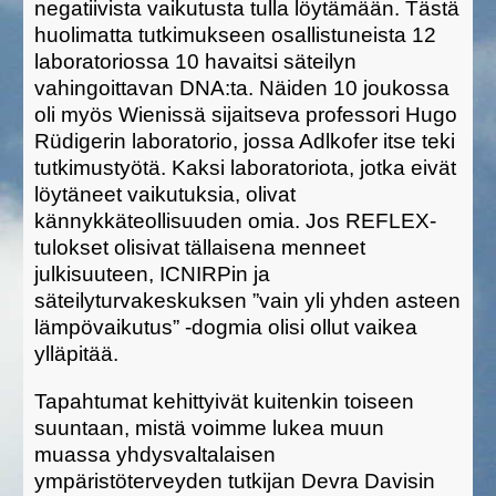
negatiivista vaikutusta tulla löytämään. Tästä
huolimatta tutkimukseen osallistuneista 12
laboratoriossa 10 havaitsi säteilyn
vahingoittavan DNA:ta. Näiden 10 joukossa
oli myös Wienissä sijaitseva professori Hugo
Rüdigerin laboratorio, jossa Adlkofer itse teki
tutkimustyötä. Kaksi laboratoriota, jotka eivät
löytäneet vaikutuksia, olivat
kännykkäteollisuuden omia. Jos REFLEX-
tulokset olisivat tällaisena menneet
julkisuuteen, ICNIRPin ja
säteilyturvakeskuksen ”vain yli yhden asteen
lämpövaikutus” -dogmia olisi ollut vaikea
ylläpitää.
Tapahtumat kehittyivät kuitenkin toiseen
suuntaan, mistä voimme lukea muun
muassa yhdysvaltalaisen
ympäristöterveyden tutkijan Devra Davisin