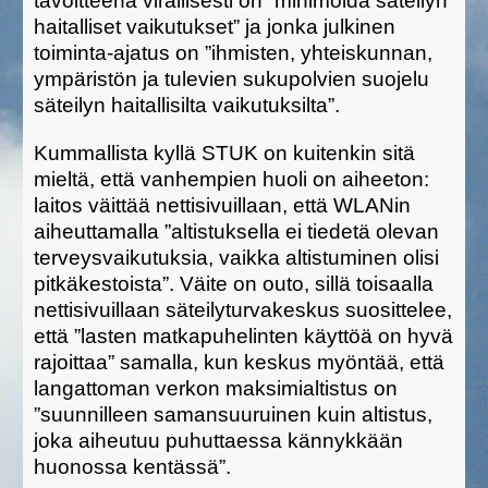
tavoitteena virallisesti on ”minimoida säteilyn
haitalliset vaikutukset” ja jonka julkinen
toiminta-ajatus on ”ihmisten, yhteiskunnan,
ympäristön ja tulevien sukupolvien suojelu
säteilyn haitallisilta vaikutuksilta”.
Kummallista kyllä STUK on kuitenkin sitä
mieltä, että vanhempien huoli on aiheeton:
laitos väittää nettisivuillaan, että WLANin
aiheuttamalla ”altistuksella ei tiedetä olevan
terveysvaikutuksia, vaikka altistuminen olisi
pitkäkestoista”. Väite on outo, sillä toisaalla
nettisivuillaan säteilyturvakeskus suosittelee,
että ”lasten matkapuhelinten käyttöä on hyvä
rajoittaa” samalla, kun keskus myöntää, että
langattoman verkon maksimialtistus on
”suunnilleen samansuuruinen kuin altistus,
joka aiheutuu puhuttaessa kännykkään
huonossa kentässä”.