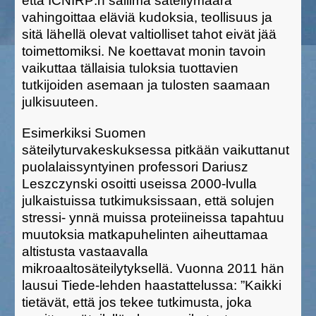
että ICNIRP:n sallima säteilymäärä
vahingoittaa eläviä kudoksia, teollisuus ja
sitä lähellä olevat valtiolliset tahot eivät jää
toimettomiksi. Ne koettavat monin tavoin
vaikuttaa tällaisia tuloksia tuottavien
tutkijoiden asemaan ja tulosten saamaan
julkisuuteen.
Esimerkiksi Suomen
säteilyturvakeskuksessa pitkään vaikuttanut
puolalaissyntyinen professori Dariusz
Leszczynski osoitti useissa 2000-lvulla
julkaistuissa tutkimuksissaan, että solujen
stressi- ynnä muissa proteiineissa tapahtuu
muutoksia matkapuhelinten aiheuttamaa
altistusta vastaavalla
mikroaaltosäteilytyksellä. Vuonna 2011 hän
lausui Tiede-lehden haastattelussa: ”Kaikki
tietävät, että jos tekee tutkimusta, joka