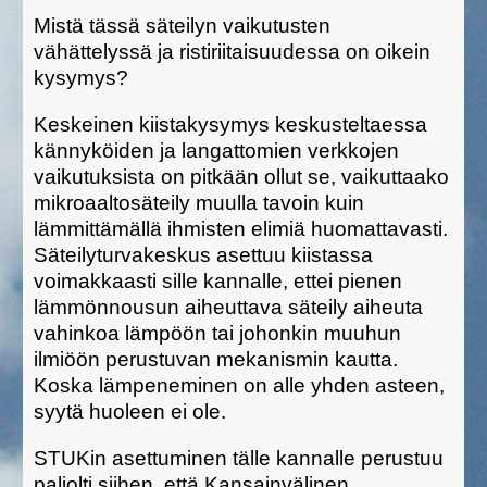
Mistä tässä säteilyn vaikutusten
vähättelyssä ja ristiriitaisuudessa on oikein
kysymys?
Keskeinen kiistakysymys keskusteltaessa
kännyköiden ja langattomien verkkojen
vaikutuksista on pitkään ollut se, vaikuttaako
mikroaaltosäteily muulla tavoin kuin
lämmittämällä ihmisten elimiä huomattavasti.
Säteilyturvakeskus asettuu kiistassa
voimakkaasti sille kannalle, ettei pienen
lämmönnousun aiheuttava säteily aiheuta
vahinkoa lämpöön tai johonkin muuhun
ilmiöön perustuvan mekanismin kautta.
Koska lämpeneminen on alle yhden asteen,
syytä huoleen ei ole.
STUKin asettuminen tälle kannalle perustuu
paljolti siihen, että Kansainvälinen