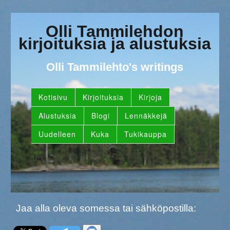
Olli Tammilehdon
kirjoituksia ja alustuksia
Olli Tammilehto's writings
Kotisivu
Kirjoituksia
Kirjoja
Alustuksia
Blogi
Lennäkkejä
Uudelleen
Kuka
Tukikauppa
Jaa alla oleva somessa tai sähköpostilla: