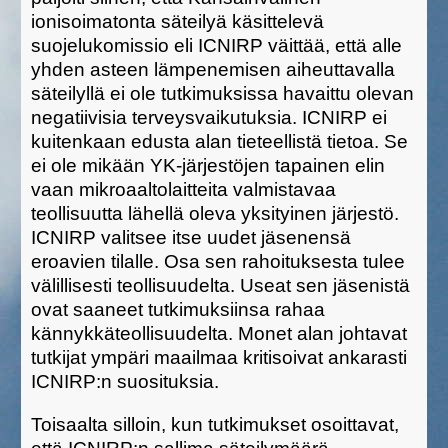
ionisoimatonta säteilyä käsittelevä
suojelukomissio eli ICNIRP väittää, että alle
yhden asteen lämpenemisen aiheuttavalla
säteilyllä ei ole tutkimuksissa havaittu olevan
negatiivisia terveysvaikutuksia. ICNIRP ei
kuitenkaan edusta alan tieteellistä tietoa. Se
ei ole mikään YK-järjestöjen tapainen elin
vaan mikroaaltolaitteita valmistavaa
teollisuutta lähellä oleva yksityinen järjestö.
ICNIRP valitsee itse uudet jäsenensä
eroavien tilalle. Osa sen rahoituksesta tulee
välillisesti teollisuudelta. Useat sen jäsenistä
ovat saaneet tutkimuksiinsa rahaa
kännykkäteollisuudelta. Monet alan johtavat
tutkijat ympäri maailmaa kritisoivat ankarasti
ICNIRP:n suosituksia.
Toisaalta silloin, kun tutkimukset osoittavat,