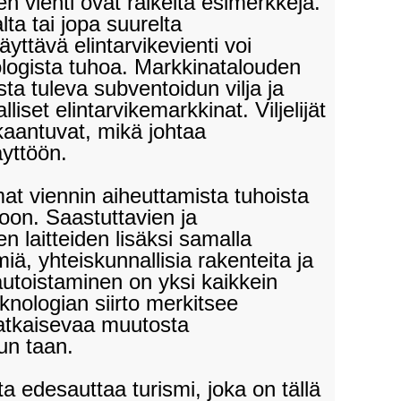
n vienti ovat räikeitä esimerkkejä.
a tai jopa suurelta
yttävä elintarvikevienti voi
kologista tuhoa. Markkinatalouden
a tuleva subventoidun vilja ja
iset elintarvikemarkkinat. Viljelijät
elkaantuvat, mikä johtaa
äyttöön.
at viennin aiheuttamista tuhoista
rtoon. Saastuttavien ja
n laitteiden lisäksi samalla
lmiä, yhteiskunnallisia rakenteita ja
utoistaminen on yksi kaikkein
knologian siirto merkitsee
ratkaisevaa muutosta
n taan.
 edesauttaa turismi, joka on tällä