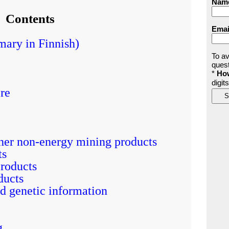
Nam
Contents
Emai
ary in Finnish)
To a
quest
*
How
digi
re
her non-energy mining products
ts
products
ducts
 genetic information
g