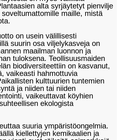
antaasien alta syrjäytetyt pienvilje
le soveltumattomille maille, mistä
ta.
tto on usein välillisesti
illä suurin osa viljelykasveja on
lmannen maailman luonnon ja
nnan tuloksena. Teollisuusmaiden
län biodiversiteettiin on kasvanut,
siä, vaikeasti hahmottuvia
aikallisten kulttuurien tuntemien
ntä ja niiden tai niiden
tointi, vaikeuttavat köyhien
suhteellisen ekologista
heuttaa suuria ympäristöongelmia.
äällä kiellettyjen kemikaalien ja