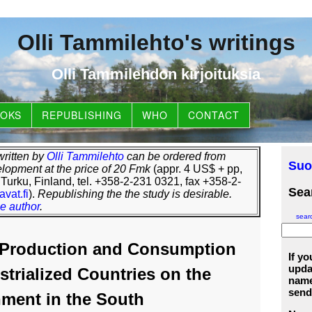
Olli Tammilehto's writings
Olli Tammilehdon kirjoituksia
OKS
REPUBLISHING
WHO
CONTACT
written by
Olli Tammilehto
can be ordered from
Suo
lopment at the price of 20 Fmk
(appr. 4 US$ + pp,
Turku, Finland, tel. +358-2-231 0321, fax +358-2-
Sear
vat.fi
).
Republishing the the study is desirable.
he author
.
searc
e Production and Consumption
If y
updat
strialized Countries
on the
name
send
ment in the South