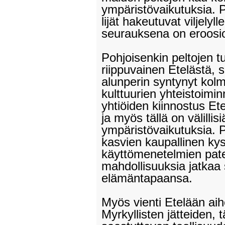
ympäristövaikutuksia. Pl
lijät hakeutuvat viljelyl
seurauksena on eroosio
Pohjoisenkin peltojen tuo
riippuvainen Etelästä, s
alunperin syntynyt ko
kulttuurien yhteistoimi
yhtiöiden kiinnostus Ete
ja myös tällä on välilli
ympäristövaikutuksia. P
kasvien kaupallinen kysy
käyttömenetelmien paten
mahdollisuuksia jatkaa 
elämäntapaansa.
Myös vienti Etelään ai
Myrkyllisten jätteiden, t