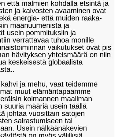
den että malmien kohdalla etsintä ja
osten ja kaivosten avaaminen ovat
Sekä energia- että muiden raaka-
siin maanuumenista ja
ät usein pommituksiin ja
iin verrattavaa tuhoa monille
nnaistoiminnan vaikutukset ovat pis
man hävityksen yhteismäärä on niin
ua keskeisestä globaalista
sta..
kahvi ja mehu, vaat teidemme
ttomat muut elämäntapaamme
 peräisin kolmannen maailman
än suuria määriä usein täällä
kä johtaa vuosittain satojen
sten sairastumiseen tai
aan. Usein nälkäänäkevien
äytöstä on myös välillisiä