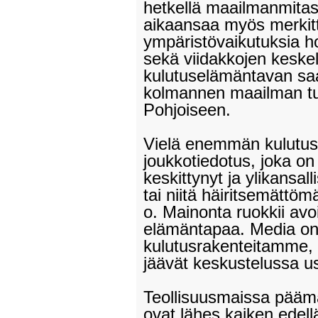
hetkellä maailmanmitas
aikaansaa myös merkitt
ympäristövaikutuksia ho
sekä viidakkojen keskel
kulutuselämäntavan sa
kolmannen maailman turi
Pohjoiseen.
Vielä enemmän kulutusku
joukkotiedotus, joka o
keskittynyt ja ylikansall
tai niitä häiritsemättö
o. Mainonta ruokkii avo
elämäntapaa. Media on 
kulutusrakenteitamme, 
jäävät keskustelussa u
Teollisuusmaissa päämaj
ovat lähes kaiken edell