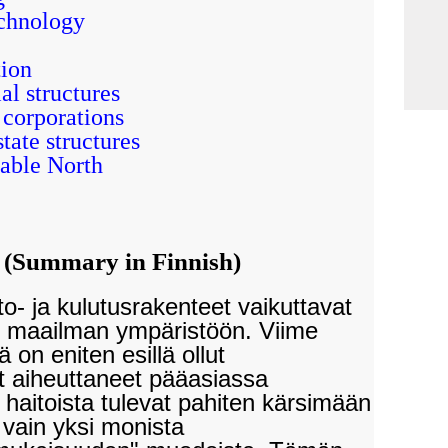
echnology
ion
al structures
 corporations
tate structures
nable North
 (Summary in Finnish)
o- ja kulutusrakenteet vaikuttavat
 maailman ympäristöön. Viime
 on eniten esillä ollut
t aiheuttaneet pääasiassa
haitoista tulevat pahiten kärsimään
vain yksi monista