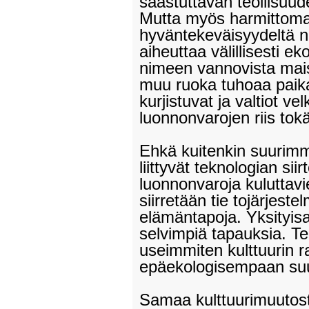
saastuttavan teollisuude
Mutta myös harmittomalt
hyväntekeväisyydeltä nä
aiheuttaa välillisesti e
nimeen vannovista maist
muu ruoka tuhoaa paikall
kurjistuvat ja valtiot v
luonnonvarojen riis tok
Ehkä kuitenkin suurimm
liittyvät teknologian sii
luonnonvaroja kuluttavie
siirretään tie tojärjeste
elämäntapoja. Yksityisa
selvimpiä tapauksia. Te
useimmiten kulttuurin 
epäekologisempaan suu
Samaa kulttuurimuutosta