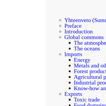
Yhteenveto (Summ
Preface
Introduction
Global commons
The atmosphe
The oceans
Imports
Energy
Metals and ot
Forest produc
Agricultural 
Industrial pro
Know-how and
Exports
Toxic trade
Food dumpin