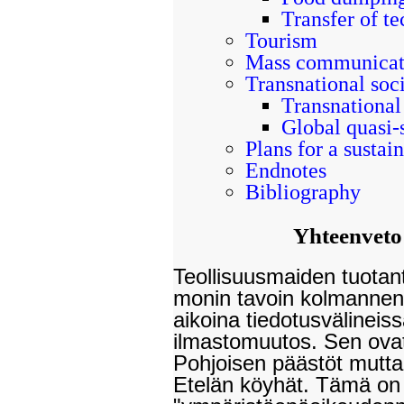
Transfer of t
Tourism
Mass communicat
Transnational soci
Transnational
Global quasi-s
Plans for a sustai
Endnotes
Bibliography
Yhteenveto
Teollisuusmaiden tuotant
monin tavoin kolmannen
aikoina tiedotusvälineissä
ilmastomuutos. Sen ova
Pohjoisen päästöt mutta 
Etelän köyhät. Tämä on 