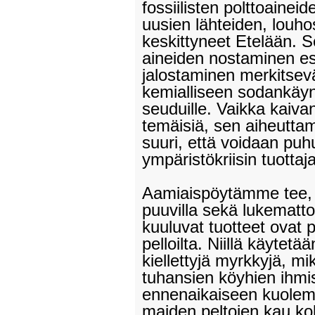
fossiilisten polttoainei
uusien lähteiden, louh
keskittyneet Etelään. 
aineiden nostaminen e
jalostaminen merkitsev
kemialliseen sodankäynt
seuduille. Vaikka kaiva
temäisiä, sen aiheutta
suuri, että voidaan puh
ympäristökriisin tuottaja
Aamiaispöytämme tee, 
puuvilla sekä lukema
kuuluvat tuotteet ovat
pelloilta. Niillä käytetä
kiellettyjä myrkkyjä, mi
tuhansien köyhien ihmi
ennenaikaiseen kuolem
maiden peltojen kau kok