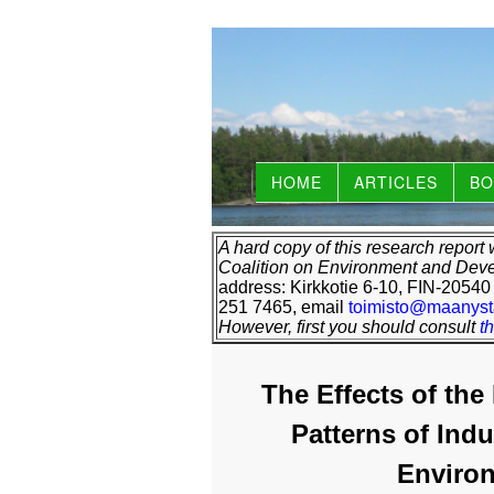
HOME
ARTICLES
BO
A hard copy of this research report 
Coalition on Environment and Deve
address: Kirkkotie 6-10, FIN-20540 
251 7465, email
toimisto@maanysta
However, first you should consult
t
The Effects of th
Patterns of
Indu
Environ