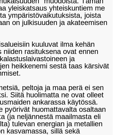
mukaisuuden" muodoista. Tämän
taa yleiskatsaus yhteiskuntiem me
ta ympäristövaikutuksista, joista
laan on julkisuuden ja akateemisen
isalueisiin kuuluvat ilma kehän
s niiden rasituksena ovat ennen
kalastuslaivastoineen ja
jen heikkenemi sestä taas kärsivät
hmiset.
siä, peltoja ja maa perä ei sen
si. Siitä huolimatta ne ovat olleet
isuusmaiden ankarassa käytössä.
pyörivät huomattavalta osaltaan
 (ja neljännestä maailmasta eli
ta) tulevan energian ja metallien
n kasvamassa, sillä sekä