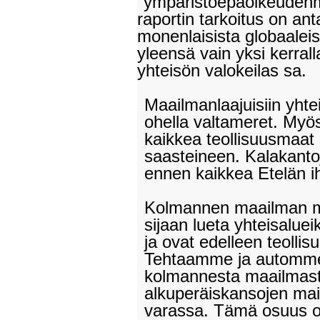
"ympäristöepäoikeuden
raportin tarkoitus on an
monenlaisista globaaleis
yleensä vain yksi kerral
yhteisön valokeilas sa.
Maailmanlaajuisiin yhte
ohella valtameret. Myö
kaikkea teollisuusmaat 
saasteineen. Kalakanto
ennen kaikkea Etelän i
Kolmannen maailman met
sijaan lueta yhteisalueik
ja ovat edelleen teoll
Tehtaamme ja automme 
kolmannesta maailmasta
alkuperäiskansojen mail
varassa. Tämä osuus o