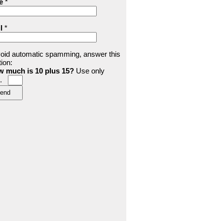
e
*
l
*
void automatic spamming, answer this
ion:
 much is 10 plus 15?
Use only
ts.