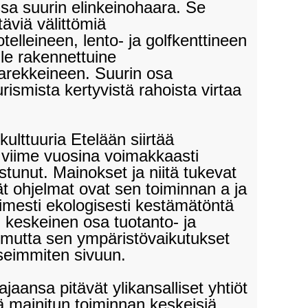
sa suurin elinkeinohaara. Se
äviä välittömiä
telleineen, lento- ja golfkenttineen
le rakennettuine
arekkeineen. Suurin osa
smista kertyvistä rahoista virtaa
lttuuria Etelään siirtää
n viime vuosina voimakkaasti
istunut. Mainokset ja niitä tukevat
mät ohjelmat ovat sen toiminnan a ja
imesti ekologisesti kestämätöntä
keskeinen osa tuotanto- ja
mutta sen ympäristövaikutukset
seimmiten sivuun.
aansa pitävät ylikansalliset yhtiöt
ä mainitun toiminnan keskeisiä