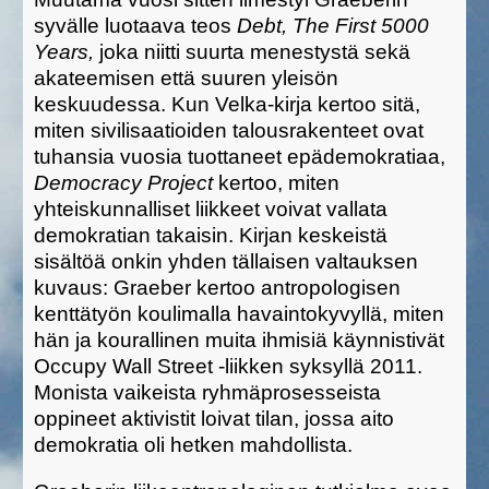
syvälle luotaava teos
Debt, The First 5000
Years,
joka niitti suurta menestystä sekä
akateemisen että
suuren yleisön
keskuudessa. Kun Velka-kirja kertoo sitä,
miten sivilisaatioiden talousrakenteet ovat
tuhansia vuosia tuottaneet epädemokratiaa,
Democracy Project
kertoo, miten
yhteiskunnalliset liikkeet voivat vallata
demokratian takaisin. Kirjan keskeistä
sisältöä onkin yhden tällaisen valtauksen
kuvaus: Graeber kertoo antropologisen
kenttätyön koulimalla havaintokyvyllä, miten
hän ja kourallinen muita ihmisiä käynnistivät
Occupy Wall Street -liikken syksyllä 2011.
Monista vaikeista ryhmäprosesseista
oppineet aktivistit loivat tilan, jossa aito
demokratia oli hetken mahdollista.