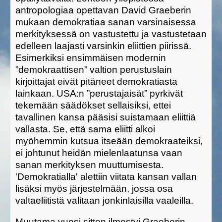
antropologiaa opettavan David Graeberin
mukaan demokratiaa sanan varsinaisessa
merkityksessä on vastustettu ja vastustetaan
edelleen laajasti varsinkin eliittien piirissä.
Esimerkiksi ensimmäisen modernin
”demokraattisen” valtion perustuslain
kirjoittajat eivät pitäneet demokratiasta
lainkaan. USA:n ”perustajaisät” pyrkivät
tekemään säädökset sellaisiksi, ettei
tavallinen kansa pääsisi suistamaan eliittiä
vallasta. Se, että sama eliitti alkoi
myöhemmin kutsua itseään demokraateiksi,
ei johtunut heidän mielenlaatunsa vaan
sanan merkityksen muuttumisesta.
'Demokratialla' alettiin viitata kansan vallan
lisäksi myös järjestelmään, jossa osa
valtaeliitistä valitaan jonkinlaisilla vaaleilla.
Muutama vuosi sitten ilmestyi Graeberin