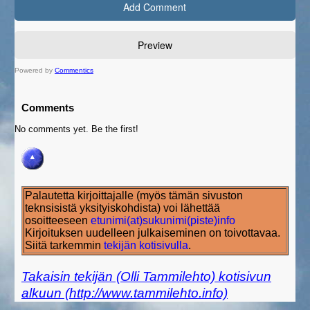
Powered by
Commentics
Comments
No comments yet. Be the first!
Palautetta kirjoittajalle (myös tämän sivuston
teknsisistä yksityiskohdista) voi lähettää
osoitteeseen
etunimi(at)sukunimi(piste)info
Kirjoituksen uudelleen julkaiseminen on toivottavaa.
Siitä tarkemmin
tekijän kotisivulla
.
Takaisin tekijän (Olli Tammilehto) kotisivun
alkuun (http://www.tammilehto.info)