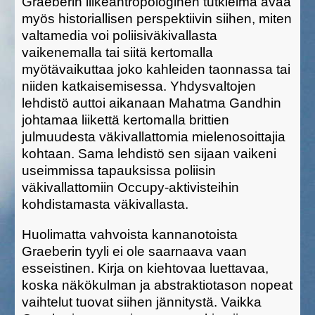
Graeberin liikeantropologinen tutkielma avaa
myös historiallisen perspektiivin siihen, miten
valtamedia voi poliisiväkivallasta
vaikenemalla tai siitä kertomalla
myötävaikuttaa joko kahleiden taonnassa tai
niiden katkaisemisessa. Yhdysvaltojen
lehdistö auttoi aikanaan Mahatma Gandhin
johtamaa liikettä kertomalla brittien
julmuudesta väkivallattomia mielenosoittajia
kohtaan. Sama lehdistö sen sijaan vaikeni
useimmissa tapauksissa poliisin
väkivallattomiin Occupy-aktivisteihin
kohdistamasta väkivallasta.
Huolimatta vahvoista kannanotoista
Graeberin tyyli ei ole saarnaava vaan
esseistinen. Kirja on kiehtovaa luettavaa,
koska näkökulman ja abstraktiotason nopeat
vaihtelut tuovat siihen jännitystä. Vaikka