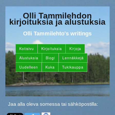
Olli Tammilehdon
kirjoituksia ja alustuksia
Olli Tammilehto's writings
Kotisivu
Kirjoituksia
Kirjoja
Alustuksia
Blogi
Lennäkkejä
Uudelleen
Kuka
Tukikauppa
Jaa alla oleva somessa tai sähköpostilla: