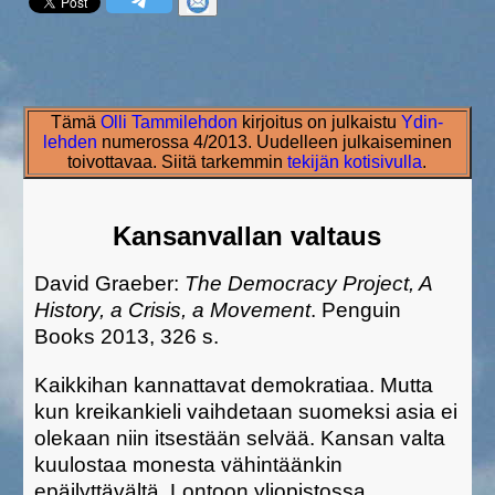
Tämä
Olli Tammilehdon
kirjoitus on julkaistu
Ydin-
lehden
numerossa 4/2013. Uudelleen julkaiseminen
toivottavaa. Siitä tarkemmin
tekijän kotisivulla
.
Kansanvallan valtaus
David Graeber:
The Democracy Project, A
History, a Crisis, a Movement
. Penguin
Books 2013, 326 s.
Kaikkihan kannattavat demokratiaa. Mutta
kun kreikankieli vaihdetaan suomeksi asia ei
olekaan niin itsestään selvää. Kansan valta
kuulostaa monesta vähintäänkin
epäilyttävältä. Lontoon yliopistossa