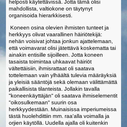
helposti käytettävissä. Jotta tämä olisi
mahdollista, valtiokone on täytynyt
organisoida hierarkkisesti.
Koneen osina olevien ihmisten tunteet ja
herkkyys olivat vaarallinen häiriötekijä:
nehän voisivat johtaa jonkun ajattelemaan,
että voimavarat olisi jätettävä koskematta tai
ainakin entisille sijoilleen. Jotta koneen
tasaista toimintaa uhkaavat häiriöt
vältettäisiin, ihmisrattaat oli saatava
tottelemaan vain ylhäältä tulevia määräyksiä
ja yleisiä sääntöjä sekä olemaan välittämättä
paikallisista tilanteista. Jollakin tavalla
"koneenkäyttäjän" oli saatava ihmiselementit
"oikosulkemaan" suurin osa
herkkyydestään. Muinaisissa imperiumeissa
tästä huolehdittiin mm. raa'alla voimalla ja
orjien käytöllä. Uudella ajalla oli kuitenkin