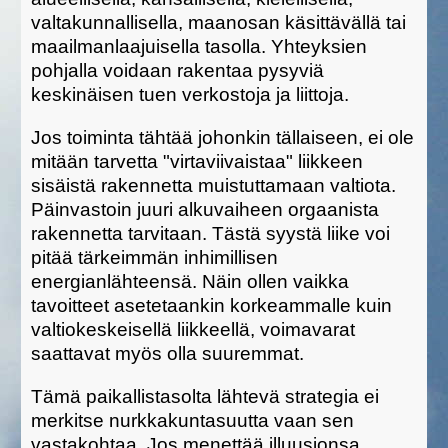
valtakunnallisella, maanosan käsittävällä tai
maailmanlaajuisella tasolla. Yhteyksien
pohjalla voidaan rakentaa pysyviä
keskinäisen tuen verkostoja ja liittoja.
Jos toiminta tähtää johonkin tällaiseen, ei ole
mitään tarvetta "virtaviivaistaa" liikkeen
sisäistä rakennetta muistuttamaan valtiota.
Päinvastoin juuri alkuvaiheen orgaanista
rakennetta tarvitaan. Tästä syystä liike voi
pitää tärkeimmän inhimillisen
energianlähteensä. Näin ollen vaikka
tavoitteet asetetaankin korkeammalle kuin
valtiokeskeisellä liikkeellä, voimavarat
saattavat myös olla suuremmat.
Tämä paikallistasolta lähtevä strategia ei
merkitse nurkkakuntasuutta vaan sen
vastakohtaa. Jos menettää illuusionsa