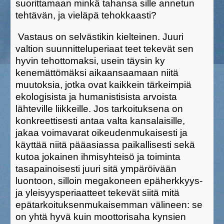
suorittamaan minkä tahansa sille annetun
tehtävän, ja vieläpä tehokkaasti?
Vastaus on selvästikin kielteinen. Juuri
valtion suunnitteluperiaat teet tekevät sen
hyvin tehottomaksi, usein täysin ky
kenemättömäksi aikaansaamaan niitä
muutoksia, jotka ovat kaikkein tärkeimpiä
ekologisista ja humanistisista arvoista
lähteville liikkeille. Jos tarkoituksena on
konkreettisesti antaa valta kansalaisille,
jakaa voimavarat oikeudenmukaisesti ja
käyttää niitä pääasiassa paikallisesti sekä
kutoa jokainen ihmisyhteisö ja toiminta
tasapainoisesti juuri sitä ympäröivään
luontoon, silloin megakoneen epäherkkyys-
ja yleisyysperiaatteet tekevät siitä mitä
epätarkoituksenmukaisemman välineen: se
on yhtä hyvä kuin moottorisaha kynsien