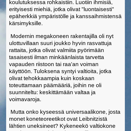
koulutuksessa rohkaistiin. Luotiin ihmisiä,
erityisesti miehiä, jotka olivat "luontaisesti"
epäherkkiä ympäristölle ja kanssaihmistensä
kärsimyksille.
Modernin megakoneen rakentajilla oli nyt
ulottuvillaan suuri joukko hyvin rasvattuja
rattaita, jotka olivat valmiita pyörimään
tasaisesti ilman minkäänlaista tarvetta
vapauden riistoon tai raa'an voiman
käyttöön. Tuloksena syntyi valtioita, jotka
olivat tehokkaampia kuin koskaan
toteuttamaan päämääriä, joihin ne oli
suunniteltu: keskittämään valtaa ja
voimavaroja.
Mutta onko kyseessä universaalikone, josta
monet koneteoreetikot ovat Leibnitzistä
lähtien uneksineet? Kykeneekö valtiokone