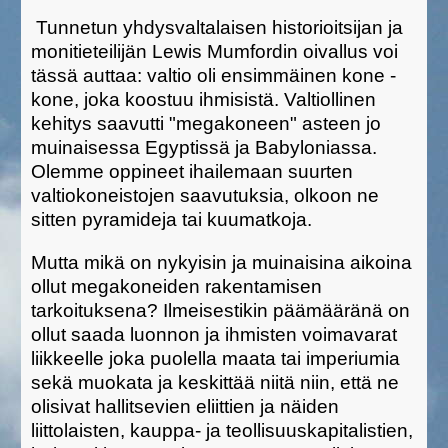
Tunnetun yhdysvaltalaisen historioitsijan ja
monitieteilijän Lewis Mumfordin oivallus voi
tässä auttaa: valtio oli ensimmäinen kone -
kone, joka koostuu ihmisistä. Valtiollinen
kehitys saavutti "megakoneen" asteen jo
muinaisessa Egyptissä ja Babyloniassa.
Olemme oppineet ihailemaan suurten
valtiokoneistojen saavutuksia, olkoon ne
sitten pyramideja tai kuumatkoja.
Mutta mikä on nykyisin ja muinaisina aikoina
ollut megakoneiden rakentamisen
tarkoituksena? Ilmeisestikin päämääränä on
ollut saada luonnon ja ihmisten voimavarat
liikkeelle joka puolella maata tai imperiumia
sekä muokata ja keskittää niitä niin, että ne
olisivat hallitsevien eliittien ja näiden
liittolaisten, kauppa- ja teollisuuskapitalistien,