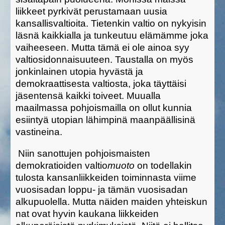
liikkeet pyrkivät perustamaan uusia
kansallisvaltioita. Tietenkin valtio on nykyisin
läsnä kaikkialla ja tunkeutuu elämämme joka
vaiheeseen. Mutta tämä ei ole ainoa syy
valtiosidonnaisuuteen. Taustalla on myös
jonkinlainen utopia hyvästä ja
demokraattisesta valtiosta, joka täyttäisi
jäsentensä kaikki toiveet. Muualla
maailmassa pohjoismailla on ollut kunnia
esiintyä utopian lähimpinä maanpäällisinä
vastineina.
Niin sanottujen pohjoismaisten
demokratioiden valtio
muoto
on todellakin
tulosta kansanliikkeiden toiminnasta viime
vuosisadan loppu- ja tämän vuosisadan
alkupuolella. Mutta näiden maiden yhteiskun
nat ovat hyvin kaukana liikkeiden