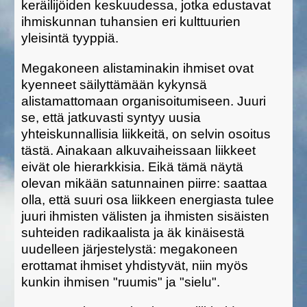
keräilijöiden keskuudessa, jotka edustavat
ihmiskunnan tuhansien eri kulttuurien
yleisintä tyyppiä.
Megakoneen alistaminakin ihmiset ovat
kyenneet säilyttämään kykynsä
alistamattomaan organisoitumiseen. Juuri
se, että jatkuvasti syntyy uusia
yhteiskunnallisia liikkeitä, on selvin osoitus
tästä. Ainakaan alkuvaiheissaan liikkeet
eivät ole hierarkkisia. Eikä tämä näytä
olevan mikään satunnainen piirre: saattaa
olla, että suuri osa liikkeen energiasta tulee
juuri ihmisten välisten ja ihmisten sisäisten
suhteiden radikaalista ja äk kinäisestä
uudelleen järjestelystä: megakoneen
erottamat ihmiset yhdistyvät, niin myös
kunkin ihmisen "ruumis" ja "sielu".