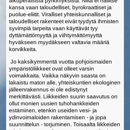
alkuperäisistä pyrkimyksistä. Niitä ei hallitse
kansa vaan taloudelliset, byrokraattiset ja
puolue-eliitit. Viralliset yhteiskunnalliset ja
taloudelliset rakenteet eivät tyydytä ihmisten
syvimpiä tarpeita vaan käyttävät tyy
dyttämättömyyttä ja viihtymättömyyttä
hyväkseen myydäkseen valtavia määriä
korvikkeita.
Jo kaksikymmentä vuotta pohjoismaiden
ympäristöliikkeet ovat olleet varsin
voimakkaita. Vaikka näkyvin saasta on
lakaistu maton alle, yhteiskuntien ekologinen
jälleenrakennus ei ole edistynyt
merkittävästi. Liikkeiden suurin saavutus on
ollut monien uusien tuhohankkeiden
estäminen, etenkin useiden vesi- ja
ydinvoimaloiden rakentamisen - ja jopa
suunnittelun - torjuminen. Toisaalta liikkeiden