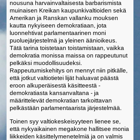
nousuna harvainvaltaisesta barbarismista
muinaisen Kreikan kaupunkivaltioiden sekä
Amerikan ja Ranskan vallanku mouksen
kautta nykyiseen demokratiaan, jota
luonnehtivat parlamentaarinen moni
puoluejärjestelmä ja yleinen äänioikeus.
Tätä tarina toistetaan toistamistaan, vaikka
demokratia monissa maissa on rappeutunut
pelkäksi muodollisuudeksi.
Rappeutumiskehitys on mennyt niin pitkälle,
että jotkut valtiotietei lijät haluavat päästä
eroon alkuperäisestä käsitteestä -
demokratiasta kansanvaltana - ja
määrittelevät demokratian tarkoittavan
pelkästään parlamentaarista järjestelmää.
Toinen syy valtiokeskeisyyteen lienee se,
että nykyaikainen megakone hallitsee monia
liikkeiden käsittelymenetelmiä ja on valmis