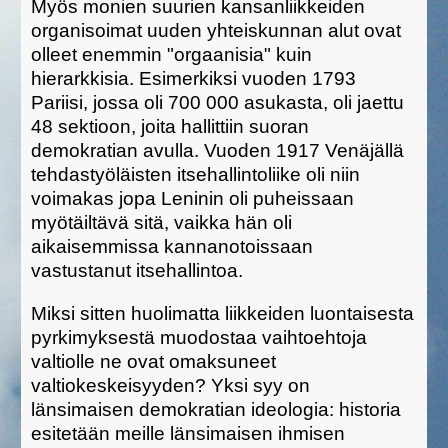
Myös monien suurien kansanliikkeiden
organisoimat uuden yhteiskunnan alut ovat
olleet enemmin "orgaanisia" kuin
hierarkkisia. Esimerkiksi vuoden 1793
Pariisi, jossa oli 700 000 asukasta, oli jaettu
48 sektioon, joita hallittiin suoran
demokratian avulla. Vuoden 1917 Venäjällä
tehdastyöläisten itsehallintoliike oli niin
voimakas jopa Leninin oli puheissaan
myötäiltävä sitä, vaikka hän oli
aikaisemmissa kannanotoissaan
vastustanut itsehallintoa.
Miksi sitten huolimatta liikkeiden luontaisesta
pyrkimyksestä muodostaa vaihtoehtoja
valtiolle ne ovat omaksuneet
valtiokeskeisyyden? Yksi syy on
länsimaisen demokratian ideologia: historia
esitetään meille länsimaisen ihmisen