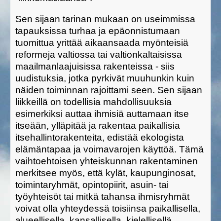
Sen sijaan tarinan mukaan on useimmissa
tapauksissa turhaa ja epäonnistumaan
tuomittua yrittää aikaansaada myönteisiä
reformeja valtiossa tai valtionkaltaisissa
maailmanlaajuisissa rakenteissa - siis
uudistuksia, jotka pyrkivät muuhunkin kuin
näiden toiminnan rajoittami seen. Sen sijaan
liikkeillä on todellisia mahdollisuuksia
esimerkiksi auttaa ihmisiä auttamaan itse
itseään, ylläpitää ja rakentaa paikallisia
itsehallintorakenteita, edistää ekologista
elämäntapaa ja voimavarojen käyttöä. Tämä
vaihtoehtoisen yhteiskunnan rakentaminen
merkitsee myös, että kylät, kaupunginosat,
toimintaryhmät, opintopiirit, asuin- tai
työyhteisöt tai mitkä tahansa ihmisryhmät
voivat olla yhteydessä toisiinsa paikallisella,
alueellisella, kansallisella, kielellisellä,