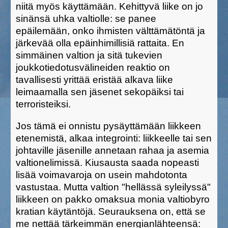
niitä myös käyttämään. Kehittyvä liike on jo
sinänsä uhka valtiolle: se panee
epäilemään, onko ihmisten välttämätöntä ja
järkevää olla epäinhimillisiä rattaita. En
simmäinen valtion ja sitä tukevien
joukkotiedotusvälineiden reaktio on
tavallisesti yrittää eristää alkava liike
leimaamalla sen jäsenet sekopäiksi tai
terroristeiksi.
Jos tämä ei onnistu pysäyttämään liikkeen
etenemistä, alkaa integrointi: liikkeelle tai sen
johtaville jäsenille annetaan rahaa ja asemia
valtionelimissä. Kiusausta saada nopeasti
lisää voimavaroja on usein mahdotonta
vastustaa. Mutta valtion "hellässä syleilyssä"
liikkeen on pakko omaksua monia valtiobyro
kratian käytäntöjä. Seurauksena on, että se
me nettää tärkeimmän energianlähteensä: