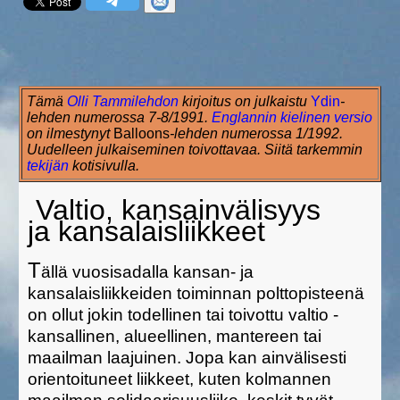
Tämä
Olli Tammilehdon
kirjoitus on julkaistu
Ydin
-
lehden numerossa 7-8/1991.
Englannin kielinen versio
on ilmestynyt
Balloons
-lehden numerossa 1/1992.
Uudelleen julkaiseminen toivottavaa. Siitä tarkemmin
tekijän
kotisivulla.
Valtio, kansainvälisyys
ja kansalaisliikkeet
T
ällä vuosisadalla kansan- ja
kansalaisliikkeiden toiminnan polttopisteenä
on ollut jokin todellinen tai toivottu valtio -
kansallinen, alueellinen, mantereen tai
maailman laajuinen. Jopa kan ainvälisesti
orientoituneet liikkeet, kuten kolmannen