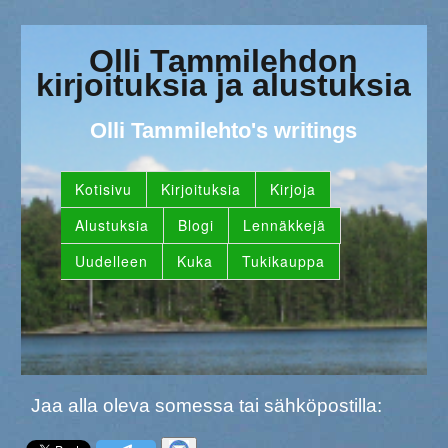
Olli Tammilehdon
kirjoituksia ja alustuksia
Olli Tammilehto's writings
Kotisivu
Kirjoituksia
Kirjoja
Alustuksia
Blogi
Lennäkkejä
Uudelleen
Kuka
Tukikauppa
Jaa alla oleva somessa tai sähköpostilla: