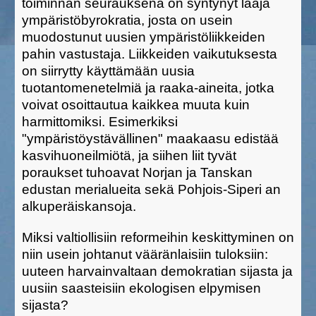
toiminnan seurauksena on syntynyt laaja
ympäristöbyrokratia, josta on usein
muodostunut uusien ympäristöliikkeiden
pahin vastustaja. Liikkeiden vaikutuksesta
on siirrytty käyttämään uusia
tuotantomenetelmiä ja raaka-aineita, jotka
voivat osoittautua kaikkea muuta kuin
harmittomiksi. Esimerkiksi
"ympäristöystävällinen" maakaasu edistää
kasvihuoneilmiötä, ja siihen liit tyvät
poraukset tuhoavat Norjan ja Tanskan
edustan merialueita sekä Pohjois-Siperi an
alkuperäiskansoja.
Miksi valtiollisiin reformeihin keskittyminen on
niin usein johtanut vääränlaisiin tuloksiin:
uuteen harvainvaltaan demokratian sijasta ja
uusiin saasteisiin ekologisen elpymisen
sijasta?