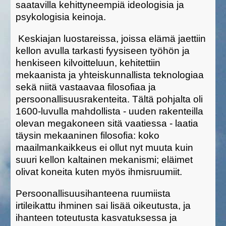
saatavilla kehittyneempiä ideologisia ja
psykologisia keinoja.
Keskiajan luostareissa, joissa elämä jaettiin
kellon avulla tarkasti fyysiseen työhön ja
henkiseen kilvoitteluun, kehitettiin
mekaanista ja yhteiskunnallista teknologiaa
sekä niitä vastaavaa filosofiaa ja
persoonallisuusrakenteita. Tältä pohjalta oli
1600-luvulla mahdollista - uuden rakenteilla
olevan megakoneen sitä vaatiessa - laatia
täysin mekaaninen filosofia: koko
maailmankaikkeus ei ollut nyt muuta kuin
suuri kellon kaltainen mekanismi; eläimet
olivat koneita kuten myös ihmisruumiit.
Persoonallisuusihanteena ruumiista
irtileikattu ihminen sai lisää oikeutusta, ja
ihanteen toteutusta kasvatuksessa ja