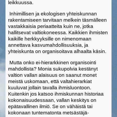
leikkuussa.
Inhimillisen ja ekologisen yhteiskunnan
rakentamiseen tarvitaan melkein täsmälleen
vastakkaisia periaatteita kuin ne, jotka
hallitsevat valtiokoneessa. Kaikkien ihmisten
kaikille herkkyyksille on nimenomaan
annettava kasvumahdollisuuksia, ja
yhteiskunta on organisoitava alhaalta käsin.
Mutta onko ei-hierarkkinen organisointi
mahdollista? Monia sukupolvia kestänyt
valtion vallan alaisuus on saanut monet
meistä uskomaan, että valtahierarkiat
kuuluvat jollain tavalla ihmisluontoon.
Kuitenkin jos katsoo ihmiskunnan historiaa
kokonaisuudessaan, vallan keskitys on
epätavallinen ilmiö. Se on vähäistä tai
kokonaan tuntematonta metsästäjä-