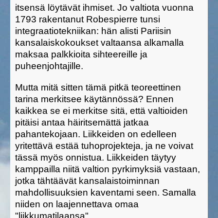
itsensä löytävät ihmiset. Jo valtiota vuonna
1793 rakentanut Robespierre tunsi
integraatiotekniikan: hän alisti Pariisin
kansalaiskokoukset valtaansa alkamalla
maksaa palkkioita sihteereille ja
puheenjohtajille.
Mutta mitä sitten tämä pitkä teoreettinen
tarina merkitsee käytännössä? Ennen
kaikkea se ei merkitse sitä, että valtioiden
pitäisi antaa häiritsemättä jatkaa
pahantekojaan. Liikkeiden on edelleen
yritettävä estää tuhoprojekteja, ja ne voivat
tässä myös onnistua. Liikkeiden täytyy
kamppailla niitä valtion pyrkimyksiä vastaan,
jotka tähtäävät kansalaistoiminnan
mahdollisuuksien kaventami seen. Samalla
niiden on laajennettava omaa
"liikkumatilaansa".