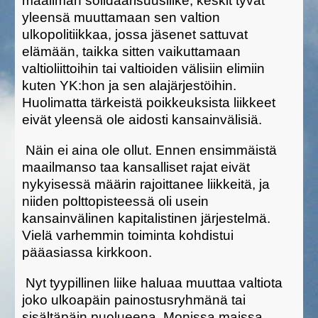
maailman solidaarisuusliike, keskit tyvät
yleensä muuttamaan sen valtion
ulkopolitiikkaa, jossa jäsenet sattuvat
elämään, taikka sitten vaikuttamaan
valtioliittoihin tai valtioiden välisiin elimiin
kuten YK:hon ja sen alajärjestöihin.
Huolimatta tärkeistä poikkeuksista liikkeet
eivät yleensä ole aidosti kansainvälisiä.
Näin ei aina ole ollut. Ennen ensimmäistä
maailmanso taa kansalliset rajat eivät
nykyisessä määrin rajoittanee liikkeitä, ja
niiden polttopisteessä oli usein
kansainvälinen kapitalistinen järjestelmä.
Vielä varhemmin toiminta kohdistui
pääasiassa kirkkoon.
Nyt tyypillinen liike haluaa muuttaa valtiota
joko ulkoapäin painostusryhmänä tai
sisältäpäin puolueena. Monissa maissa