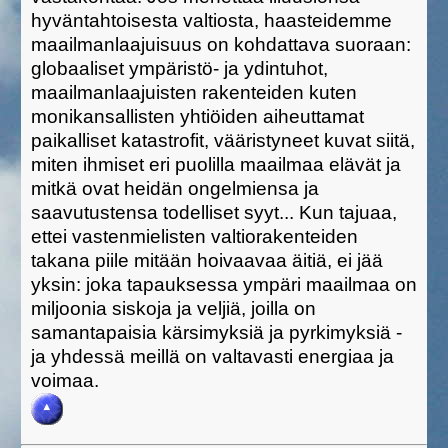
hyväntahtoisesta valtiosta, haasteidemme
maailmanlaajuisuus on kohdattava suoraan:
globaaliset ympäristö- ja ydintuhot,
maailmanlaajuisten rakenteiden kuten
monikansallisten yhtiöiden aiheuttamat
paikalliset katastrofit, vääristyneet kuvat siitä,
miten ihmiset eri puolilla maailmaa elävät ja
mitkä ovat heidän ongelmiensa ja
saavutustensa todelliset syyt... Kun tajuaa,
ettei vastenmielisten valtiorakenteiden
takana piile mitään hoivaavaa äitiä, ei jää
yksin: joka tapauksessa ympäri maailmaa on
miljoonia siskoja ja veljiä, joilla on
samantapaisia kärsimyksiä ja pyrkimyksiä -
ja yhdessä meillä on valtavasti energiaa ja
voimaa.