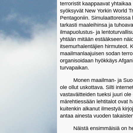
terroristit kaappaavat yhtaikaa
syöksyvät New Yorkin World Tr
Pentagoniin. Simulaattoreissa h
tarkasti maaleihinsa ja tuhoav
ilmapuolustus- ja lentoturvalli
yhtään mitään estääkseen näide
itsemurhalentäjien hirmuteot. 
maailmanlaajuisen sodan terr
organisoidaan hyökkäys Afganist
turvapaikan.
Monen maailman- ja Suom
ole ollut uskottava. Silti intern
vastaväitteiden tueksi juuri ole 
märehtiessään lehtitalot ovat 
kuitenkin alkanut ilmestyä kirjo
antaa ainesta vuoden takaisten 
Näistä ensimmäisiä on he