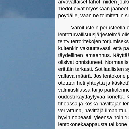
arvovaltaiset tahot, niiden jouk
Tiedot eivät myöskään jäänee
pöydälle, vaan ne toimitettiin
Varoituste n perusteella o
lentoturvallisuusjärjestelmä olis
tehty terroritekojen torjumise
kuitenkin vakuuttavasti, että pä
täydellinen lamaannus. Näyttää si
olisivat onnistuneet. Normaalis
erittäin tarkasti. Sotilaallisten
valtava määrä. Jos lentokone poi
otetaan heti yhteyttä ja käsket
valmiustilassa tai jo partiolenn
oudosti käyttäytyvää konetta. 
tiheässä ja koska hävittäjän le
verrattuna, hävittäjä ilmaantuu
hyvin nopeasti  yleensä noin 1
lentokonekaappausta tai kone k