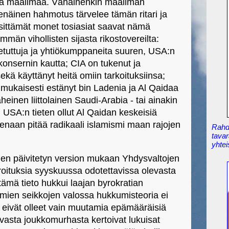
aista maailmaa. Vähäinenkin maailman
senäinen hahmotus tärvelee tämän ritari ja
sittämät monet tosiasiat saavat nämä
än vihollisten sijasta rikostovereilta:
hetuttuja ja yhtiökumppaneita suuren, USA:n
konsernin kautta; CIA on tukenut ja
ekä käyttänyt heitä omiin tarkoituksiinsa;
nmukaisesti estänyt bin Ladenia ja Al Qaidaa
einen liittolainen Saudi-Arabia - tai ainakin
n USA:n tieten ollut Al Qaidan keskeisiä
uksenaan pitää radikaali islamismi maan rajojen
Rahdi
tavar
yhtei
uden päivitetyn version mukaan Yhdysvaltojen
aroituksia syyskuussa odotettavissa olevasta
tämä tieto hukkui laajan byrokratian
omien seikkojen valossa hukkumisteoria ei
t eivät olleet vain muutamia epämääräisiä
evasta joukkomurhasta kertoivat lukuisat