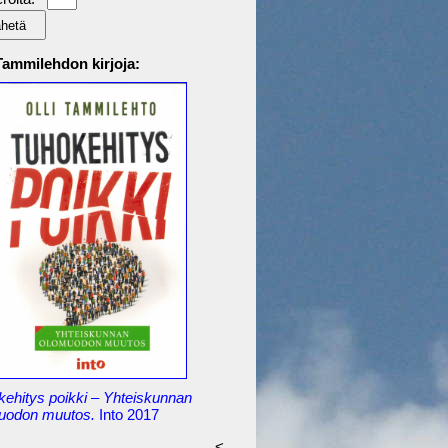
 Tammilehdon kirjoja:
kehitys poikki – Yhteiskunnan
uodon muutos.
Into 2017
<