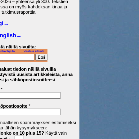
2026 – yhteensä yli 300. Tekstien
ossa on myös kahdeksan kirjaa ja
 tutkimusraporttia.
gi→
English
→
tä näiltä sivuilta:
intävihjeitä
Vaativa etsintä
aluat tiedon näillä sivuilla
tyvistä uusista artikkeleista, anna
si ja sähköpostiosoitteesi.
*
öpostiosoite
*
maattisen spämmäyksen estämiseksi
aa tähän kysymykseen:
jonko on 10 plus 15?
Käytä vain
roita.