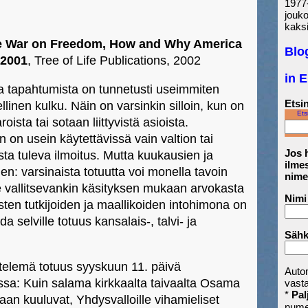
1977-
jouk
kaksi
e War on Freedom, How and Why America
Blo
 2001
, Tree of Life Publications, 2002
in 
sta tapahtumista on tunnetusti useimmiten
Etsin
llinen kulku. Näin on varsinkin silloin, kun on
Ets
oista tai sotaan liittyvistä asioista.
 on usein käytettävissä vain valtion tai
Jos h
ta tuleva ilmoitus. Mutta kuukausien ja
ilmes
nen: varsinaista totuutta voi monella tavoin
nime
ee vallitsevankin käsityksen mukaan arvokasta
Nimi
isten tutkijoiden ja maallikoiden intohimona on
 selville totuus kansalais-, talvi- ja
Sähk
ätelemä totuus syyskuun 11. päivä
Auto
ssa: Kuin salama kirkkaalta taivaalta Osama
vast
*
Pal
an kuuluvat, Yhdysvalloille vihamieliset
nume