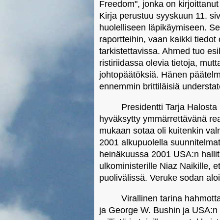
Freedom", jonka on kirjoittanu
Kirja perustuu syyskuun 11. sivu
huolelliseen läpikäymiseen. Se 
raportteihin, vaan kaikki tiedo
tarkistettavissa. Ahmed tuo esil
ristiriidassa olevia tietoja, mut
johtopäätöksiä. Hänen päätelm
ennemmin brittiläisiä understa
Presidentti Tarja Halosta
hyväksytty ymmärrettävänä rea
mukaan sotaa oli kuitenkin val
2001 alkupuolella suunnitelmat
heinäkuussa 2001 USA:n hallitu
ulkoministerille Niaz Naikille,
puolivälissä. Veruke sodan aloit
Virallinen tarina hahmott
ja George W. Bushin ja USA:n li