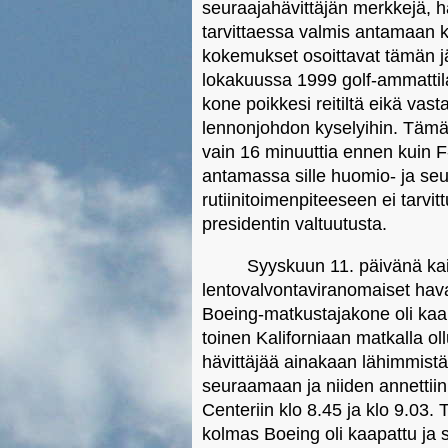
seuraajahävittäjän merkkejä, hä
tarvittaessa valmis antamaan
kokemukset osoittavat tämän j
lokakuussa 1999 golf-ammattil
kone poikkesi reitiltä eikä vas
lennonjohdon kyselyihin. Tämä 
vain 16 minuuttia ennen kuin F-1
antamassa sille huomio- ja s
rutiinitoimenpiteeseen ei tarvi
presidentin valtuutusta.
Syyskuun 11. päivänä kaikk
lentovalvontaviranomaiset havai
Boeing-matkustajakone oli kaap
toinen Kaliforniaan matkalla ol
hävittäjää ainakaan lähimmistä 
seuraamaan ja niiden annettii
Centeriin klo 8.45 ja klo 9.03.
kolmas Boeing oli kaapattu ja 