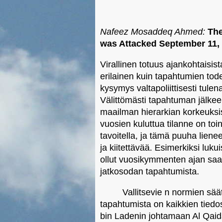
Nafeez Mosaddeq Ahmed:
Th
was Attacked September 11,
Virallinen totuus ajankohtaisi
erilainen kuin tapahtumien tode
kysymys valtapoliittisesti tulenar
Välittömästi tapahtuman jälkeen
maailman hierarkian korkeuksis
vuosien kuluttua tilanne on toi
tavoitella, ja tämä puuha lien
ja kiitettävää. Esimerkiksi luku
ollut vuosikymmenten ajan saada
jatkosodan tapahtumista.
Vallitsevie n normien sä
tapahtumista on kaikkien tiedo
bin Ladenin johtamaan Al Qaida