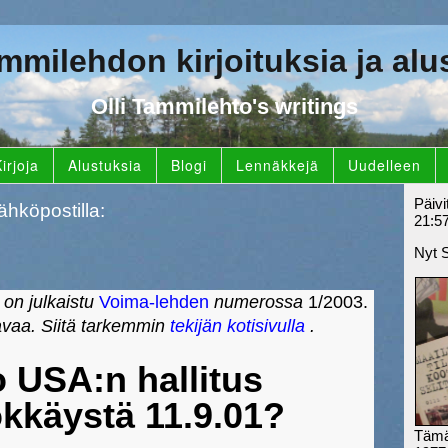
ammilehdon kirjoituksia ja alu
Olli Tammilehto's writings
irjoja
Alustuksia
Blogi
Lennäkkejä
Uudelleen
Päivi
ähköpostilla:
21:5
Nyt 
 on julkaistu
Voima-lehden
numerossa
1/2003.
avaa. Siitä tarkemmin
tekijän kotisivulla
.
 USA:n hallitus
ökkäystä 11.9.01?
Tämä 