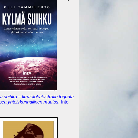
 suihku – Ilmastokatastrofin torjunta
opea yhteiskunnallinen muutos.
Into