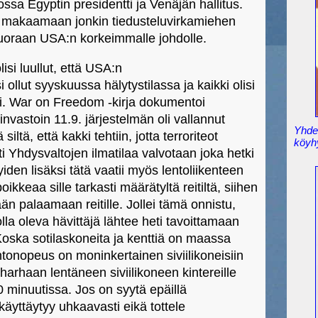
ossa Egyptin presidentti ja Venäjän hallitus.
t makaamaan jonkin tiedusteluvirkamiehen
 suoraan USA:n korkeimmalle johdolle.
lisi luullut, että USA:n
i ollut syyskuussa hälytystilassa ja kaikki olisi
ksi. War on Freedom -kirja dokumentoi
invastoin 11.9. järjestelmän oli vallannut
Yhden
ltä, että kakki tehtiin, jotta terroriteot
köyh
ti Yhdysvaltojen ilmatilaa valvotaan joka hetki
 syiden lisäksi tätä vaatii myös lentoliikenteen
kkeaa sille tarkasti määrätyltä reitiltä, siihen
ään palaamaan reitille. Jollei tämä onnistu,
olla oleva hävittäjä lähtee heti tavoittamaan
Koska sotilaskoneita ja kenttiä on maassa
ntonopeus on moninkertainen siviilikoneisiin
 harhaan lentäneen siviilikoneen kintereille
0 minuutissa. Jos on syytä epäillä
äyttäytyy uhkaavasti eikä tottele