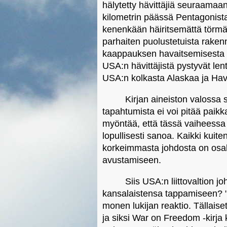
hälytetty hävittäjiä seuraamaan
kilometrin päässä Pentagonist
kenenkään häiritsemättä törmä
parhaiten puolustetuista raken
kaappauksen havaitsemisesta t
USA:n hävittäjistä pystyvät l
USA:n kolkasta Alaskaa ja Hava
Kirjan aineiston valossa s
tapahtumista ei voi pitää paik
myöntää, että tässä vaiheessa 
lopullisesti sanoa. Kaikki kuite
korkeimmasta johdosta on osal
avustamiseen.
Siis USA:n liittovaltion j
kansalaistensa tappamiseen? "T
monen lukijan reaktio. Tällaise
ja siksi War on Freedom -kirj