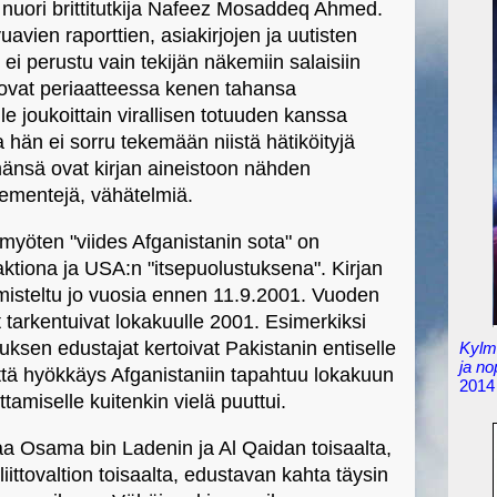
t nuori brittitutkija Nafeez Mosaddeq Ahmed.
avien raporttien, asiakirjojen ja uutisten
ei perustu vain tekijän näkemiin salaisiin
t ovat periaatteessa kenen tahansa
le joukoittain virallisen totuuden kanssa
ta hän ei sorru tekemään niistä hätiköityjä
änsä ovat kirjan aineistoon nähden
tementejä, vähätelmiä.
 myöten "viides Afganistanin sota" on
ktiona ja USA:n "itsepuolustuksena". Kirjan
misteltu jo vuosia ennen 11.9.2001. Vuoden
 tarkentuivat lokakuulle 2001. Esimerkiksi
ksen edustajat kertoivat Pakistanin entiselle
Kylmä
ja n
 että hyökkäys Afganistaniin tapahtuu lokakuun
2014
tamiselle kuitenkin vielä puuttui.
aa Osama bin Ladenin ja Al Qaidan toisaalta,
ittovaltion toisaalta, edustavan kahta täysin