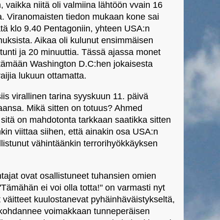
, vaikka niitä oli valmiina lähtöön vvain 16
a. Viranomaisten tiedon mukaan kone sai
tä klo 9.40 Pentagoniin, yhteen USA:n
nuksista. Aikaa oli kulunut ensimmäisen
unti ja 20 minuuttia. Tässä ajassa monet
entämään Washington D.C:hen jokaisesta
ijia lukuun ottamatta.
iis virallinen tarina syyskuun 11. päivä
kaansa. Mikä sitten on totuus? Ahmed
sitä on mahdotonta tarkkaan saatikka sitten
nkin viittaa siihen, että ainakin osa USA:n
listunut vähintäänkin terrorihyökkäyksen
ohtajat ovat osallistuneet tuhansien omien
ämähän ei voi olla totta!" on varmasti nyt
t väitteet kuulostanevat pyhäinhäväistykseltä,
a kohdannee voimakkaan tunneperäisen