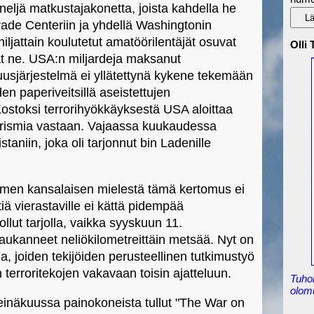
 neljä matkustajakonetta, joista kahdella he
ade Centeriin ja yhdellä Washingtonin
iljattain koulutetut amatöörilentäjät osuvat
Olli
at ne. USA:n miljardeja maksanut
suusjärjestelmä ei yllätettynä kykene tekemään
n paperiveitsillä aseistettujen
Kostoksi terrorihyökkäyksestä USA aloittaa
orismia vastaan. Vajaassa kuukaudessa
aniin, joka oli tarjonnut bin Ladenille
en kansalaisen mielestä tämä kertomus ei
etiä vierastaville ei kättä pidempää
ollut tarjolla, vaikka syyskuun 11.
haukanneet neliökilometreittäin metsää. Nyt on
ja, joiden tekijöiden perusteellinen tutkimustyö
terroritekojen vakavaan toisin ajatteluun.
Tuho
olom
inäkuussa painokoneista tullut "The War on