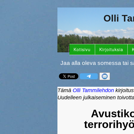
Olli T
Kotisivu
Kirjoituksia
K
Jaa alla oleva somessa tai s
Tämä
Olli Tammilehdon
kirjoitus
Uudelleen julkaiseminen toivott
Avustiko
terrorihy