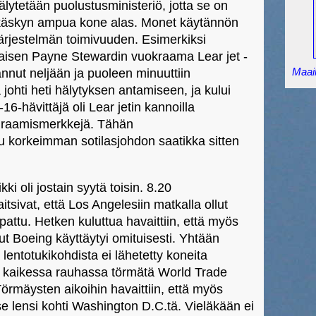
lytetään puolustusministeriö, jotta se on
 käskyn ampua kone alas. Monet käytännön
ärjestelmän toimivuuden. Esimerkiksi
aisen Payne Stewardin vuokraama Lear jet -
Maail
tannut neljään ja puoleen minuuttiin
johti heti hälytyksen antamiseen, ja kului
6-hävittäjä oli Lear jetin kannoilla
euraamismerkkejä. Tähän
ttu korkeimman sotilasjohdon saatikka sitten
i oli jostain syytä toisin. 8.20
tsivat, että Los Angelesiin matkalla ollut
attu. Hetken kuluttua havaittiin, että myös
lut Boeing käyttäytyi omituisesti. Yhtään
lentotukikohdista ei lähetetty koneita
n kaikessa rauhassa törmätä World Trade
 Törmäysten aikoihin havaittiin, että myös
se lensi kohti Washington D.C.tä. Vieläkään ei