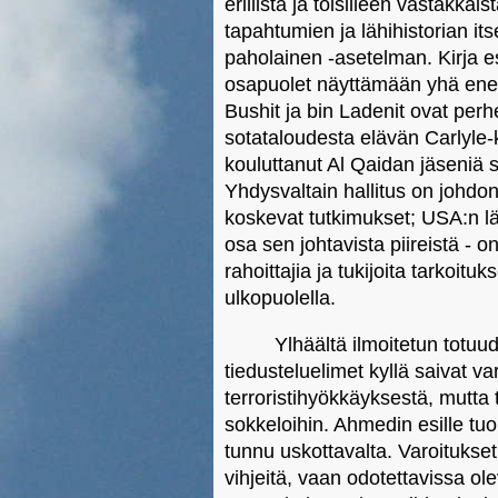
erillistä ja toisilleen vastakk
tapahtumien ja lähihistorian it
paholainen -asetelman. Kirja e
osapuolet näyttämään yhä enemm
Bushit ja bin Ladenit ovat per
sotataloudesta elävän Carlyle-
kouluttanut Al Qaidan jäseniä s
Yhdysvaltain hallitus on johdo
koskevat tutkimukset; USA:n läh
osa sen johtavista piireistä - o
rahoittajia ja tukijoita tarkoit
ulkopuolella.
Ylhäältä ilmoitetun totu
tiedusteluelimet kyllä saivat v
terroristihyökkäyksestä, mutta 
sokkeloihin. Ahmedin esille tu
tunnu uskottavalta. Varoitukse
vihjeitä, vaan odotettavissa ol