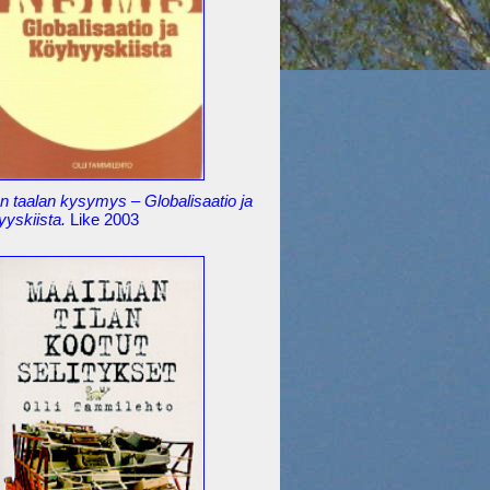
 taalan kysymys – Globalisaatio ja
yyskiista.
Like 2003