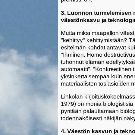
3. Luonnon turmelemisen 
väestönkasvu ja teknolog
Mutta miksi maapallon väestö
"kehittyy" kehittymistään? Tä
esitelmän kohdat antavat kui
"Ihminen, Homo destructivus, 
tuhonnut elämän edellytyksiä
automaatti". "Konkreettinen 
yksinkertaisempaa kuin ene
materiaalisten tosiasioiden
Linkolan kirjoituskokoelmassa
1979) on monia biologistisia 
pyritään palauttamaan biologi
todennäköisesti näkijän näky
4. Väestön kasvun ja tekn