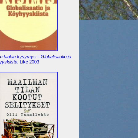
 taalan kysymys – Globalisaatio ja
yyskiista.
Like 2003