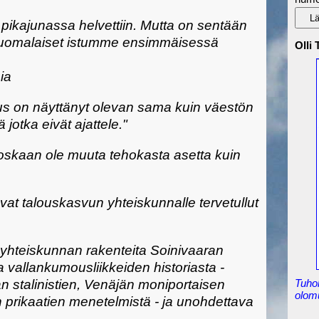
pikajunassa helvettiin. Mutta on sentään
suomalaiset istumme ensimmäisessä
Olli
ia
mus on näyttänyt olevan sama kuin väestön
 jotka eivät ajattele."
koskaan ole muuta tehokasta asetta kuin
vat talouskasvun yhteiskunnalle tervetullut
 yhteiskunnan rakenteita Soinivaaran
a vallankumousliikkeiden historiasta -
Tuho
an stalinistien, Venäjän moniportaisen
olom
prikaatien menetelmistä - ja unohdettava