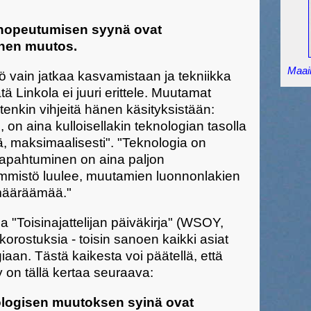
nopeutumisen syynä ovat
inen muutos.
Maail
 vain jatkaa kasvamistaan ja tekniikka
tä Linkola ei juuri erittele. Muutamat
tenkin vihjeitä hänen käsityksistään:
on aina kulloisellakin teknologian tasolla
, maksimaalisesti". "Teknologia on
tapahtuminen on aina paljon
mmistö luulee, muutamien luonnonlakien
 määräämää."
 "Toisinajattelijan päiväkirja" (WSOY,
korostuksia - toisin sanoen kaikki asiat
aan. Tästä kaikesta voi päätellä, että
 on tällä kertaa seuraava:
ologisen muutoksen syinä ovat