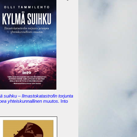
 suihku – Ilmastokatastrofin torjunta
opea yhteiskunnallinen muutos.
Into