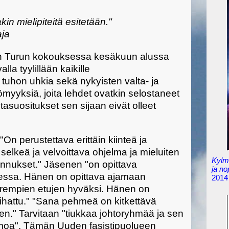
kin mielipiteitä esitetään."
aja
iden Turun kokouksessa kesäkuun alussa
lla tyylillään kaikille
a tuhon uhkia sekä nykyisten valta- ja
ömyyksiä, joita lehdet ovatkin selostaneet
tasuositukset sen sijaan eivät olleet
"On perustettava erittäin kiinteä ja
n selkeä ja velvoittava ohjelma ja mieluiten
Kylmä
nnukset." Jäsenen "on opittava
ja n
aessa. Hänen on opittava ajamaan
2014
urempien etujen hyväksi. Hänen on
vihattu." "Sana pehmeä on kitkettävä
een." Tarvitaan "tiukkaa johtoryhmää ja sen
moa". Tämän Uuden fasistipuolueen