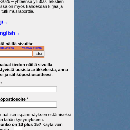
2026 – yhteensä yli 300. Tekstien
ossa on myös kahdeksan kirjaa ja
 tutkimusraporttia.
gi→
English
→
tä näiltä sivuilta:
intävihjeitä
Vaativa etsintä
aluat tiedon näillä sivuilla
tyvistä uusista artikkeleista, anna
si ja sähköpostiosoitteesi.
*
öpostiosoite
*
maattisen spämmäyksen estämiseksi
aa tähän kysymykseen:
jonko on 10 plus 15?
Käytä vain
roita.