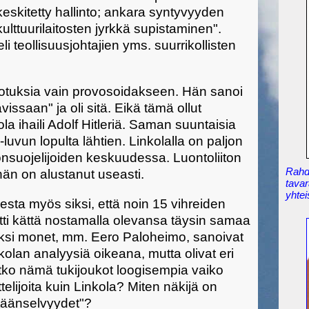
eskitetty hallinto; ankara syntyvyyden
ulttuurilaitosten jyrkkä supistaminen".
eli teollisuusjohtajien yms. suurrikollisten
ehotuksia vain provosoidakseen. Hän sanoi
ssaan" ja oli sitä. Eikä tämä ollut
a ihaili Adolf Hitleriä. Saman suuntaisia
luvun lopulta lähtien. Linkolalla on paljon
onsuojelijoiden keskuudessa. Luontoliiton
Rahdi
hän on alustanut useasti.
tavar
yhtei
sta myös siksi, että noin 15 vihreiden
tti kättä nostamalla olevansa täysin samaa
äksi monet, mm. Eero Paloheimo, sanoivat
olan analyysiä oikeana, mutta olivat eri
tko nämä tukijoukot loogisempia vaiko
elijoita kuin Linkola? Miten näkijä on
täänselvyydet"?