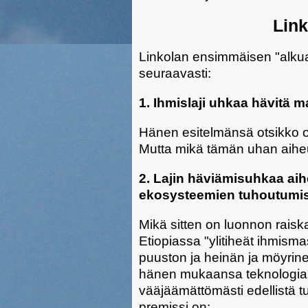
Link
Linkolan ensimmäisen "alkua
seuraavasti:
1. Ihmislaji uhkaa hävitä m
Hänen esitelmänsä otsikko o
Mutta mikä tämän uhan aiheu
2. Lajin häviämisuhkaa ai
ekosysteemien tuhoutumis
Mikä sitten on luonnon raisk
Etiopiassa "ylitiheät ihmisma
puuston ja heinän ja möyrine
hänen mukaansa teknologian
vääjäämättömästi edellistä tu
premissi on: