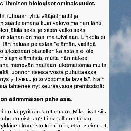
si ihmisen biologiset ominaisuudet.
ohti tuhoaan yhtä vääjäämättä ja
en saattelemana kuin valovoimainen tähti
 jättiläiseksi ja sitten valkoiseksi
emistahan on maailma tulvillaan. Linkola ei
. Hän haluaa pelastaa "elämän, vieläpä
oituksistaan päätellen kalastaja ei ole
ihmislajin elämästä, mutta hän näkee
kana menevän hautaan lukemattomia muita
i, että luonnon itseisarvosta puhuttaessa
 ylittyisi... jo toivottomalla tavalla". Näin
istä lähtenee nyt seuraavasta premissistä:
n on äärimmäisen paha asia.
tain mitä pyritään karttamaan. Mikseivät siis
tuhoutumistaan? Linkolalla on tähän
yykkinen koneisto toimii niin, että useimmat