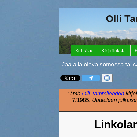
Olli T
Kotisivu
Kirjoituksia
K
Jaa alla oleva somessa tai s
Tämä
Olli Tammilehdon
kirjo
7/1985.
Uudelleen julkaise
Linkolan