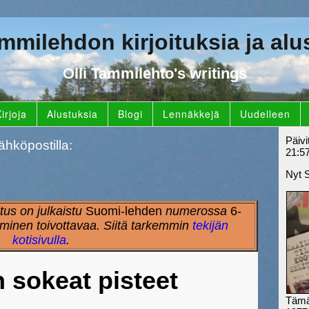
ammilehdon kirjoituksia ja alu
Olli Tammilehto's writings
irjoja
Alustuksia
Blogi
Lennäkkejä
Uudelleen
Päivi
ähköpostilla:
21:5
Nyt 
itus on julkaistu
Suomi-lehden
numerossa
6-
minen toivottavaa. Siitä tarkemmin
tekijän
kotisivulla
.
 sokeat pisteet
Tämä 