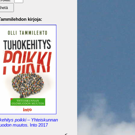
 Tammilehdon kirjoja:
kehitys poikki – Yhteiskunnan
uodon muutos.
Into 2017
<