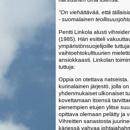
"On viehättävää, että tällaisia
- suomalainen teollisuusjoht
Pentti Linkola alusti vihre
(1985). Hän esitteli vakuuttava
ympäristönsuojelijoille tuttuj
vaihtoehtokulttuurien mielett
ansiokkaasti. Linkolan toimin
tuttuja:
Oppia on otettava natseista. 
kurinalainen järjestö, jolla o
yhdenmukaiset ulkonaiset tu
kovettamaan itsensä tarvitt
pienempien etujen ylitse su
opittava olemaan pelätty ja 
Vihreitten sanastosta juurin
kärjessä vahvaa johtajahah