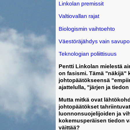
Linkolan premissit
Valtiovallan rajat
Biologismin vaihtoehto
Väestöräjähdys vain savup
Teknologian poliittisuus
Pentti Linkolan mielestä a
on fasismi. Tämä "näkijä" k
johtopäätökseensä "empiiri
ajattelulla, "järjen ja tied
Mutta mitkä ovat lähtökohda
johtopäätökset tahriintuv
luonnonsuojelijoiden ja vi
kokemusperäisen tiedon va
väittää?