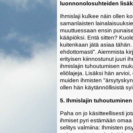
luonnonolosuhteiden lisäk
Ihmislaji kulkee näin ollen k
samanlaisten lainalaisuuksi
muuttuessaan ensin punaiseksi
kääpiöksi. Entä sitten? Kuol
kuitenkaan jätä asiaa tähän
ehdottomasti". Aiemmista kirj
erityisen kiinnostunut juuri 
ihmislajin tuhoutumisen mu
eliölajeja. Lisäksi hän arvio
muiden ihmisten "ärsytyskynnys
ollen hän käytännöllisistä sy
5. Ihmislajin tuhoutumine
Paha on jo käsitteellisesti jo
ihmiset pyri estämään omaa 
selitys valmiina: Ihmisten ps