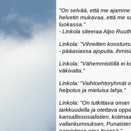
"On selvää, että me ajamme 
helvetin mukavaa, että me 
luokassa."
- Linkola siteeraa Alpo Ruuth
Linkola: "Vihreitten koostu
- pääasiassa ajopuita, ihmisiä
Linkola: "Vähemmistöllä ei 
väkivalta."
Linkola: "Vaihtoehtoryhmät o
helpotus ja mieluisa lahja."
Linkola: "On tutkittava oman
tarkkuudella ja otettava oppi
kansallissosialistien, kotima
vallankumouksen, Punaisten 
narsistinen oma itsensä."