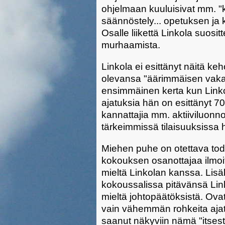
ohjelmaan kuuluisivat mm. "k
säännöstely... opetuksen ja k
Osalle liikettä Linkola suositt
murhaamista.
Linkola ei esittänyt näitä k
olevansa "äärimmäisen vakavi
ensimmäinen kerta kun Linkol
ajatuksia hän on esittänyt 70-
kannattajia mm. aktiiviluonn
tärkeimmissä tilaisuuksissa 
Miehen puhe on otettava tode
kokouksen osanottajaa ilmoi
mieltä Linkolan kanssa. Lis
kokoussalissa pitävänsä Link
mieltä johtopäätöksistä. Ova
vain vähemmän rohkeita ajatt
saanut näkyviin nämä "itses