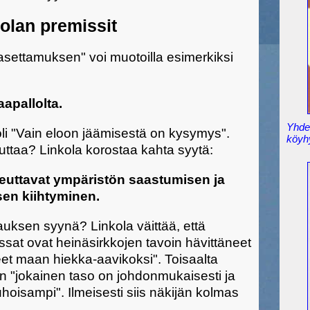
olan premissit
settamuksen" voi muotoilla esimerkiksi
aapallolta.
Yhden
li "Vain eloon jäämisestä on kysymys".
köyh
ttaa? Linkola korostaa kahta syytä:
heuttavat ympäristön saastumisen ja
en kiihtyminen.
auksen syynä? Linkola väittää, että
ssat ovat heinäsirkkojen tavoin hävittäneet
et maan hiekka-aavikoksi". Toisaalta
 "jokainen taso on johdonmukaisesti ja
hoisampi". Ilmeisesti siis näkijän kolmas