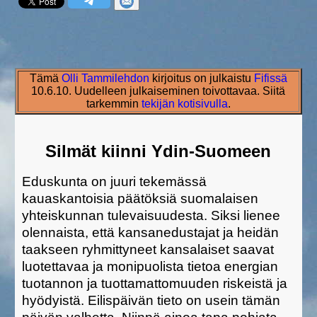
Tämä
Olli Tammilehdon
kirjoitus on julkaistu
Fifissä
10.6.10. Uudelleen julkaiseminen toivottavaa. Siitä
tarkemmin
tekijän kotisivulla
.
Silmät kiinni Ydin-Suomeen
Eduskunta on juuri tekemässä
kauaskantoisia päätöksiä suomalaisen
yhteiskunnan tulevaisuudesta. Siksi lienee
olennaista, että kansanedustajat ja heidän
taakseen ryhmittyneet kansalaiset saavat
luotettavaa ja monipuolista tietoa energian
tuotannon ja tuottamattomuuden riskeistä ja
hyödyistä. Eilispäivän tieto on usein tämän