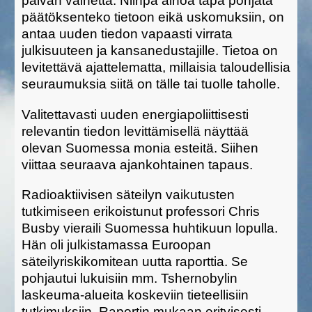
päivän valhetta. Niinpä ainoa tapa pohjata
päätöksenteko tietoon eikä uskomuksiin, on
antaa uuden tiedon vapaasti virrata
julkisuuteen ja kansanedustajille. Tietoa on
levitettävä ajattelematta, millaisia taloudellisia
seuraumuksia siitä on tälle tai tuolle taholle.
Valitettavasti uuden energiapoliittisesti
relevantin tiedon levittämisellä näyttää
olevan Suomessa monia esteitä. Siihen
viittaa seuraava ajankohtainen tapaus.
Radioaktiivisen säteilyn vaikutusten
tutkimiseen erikoistunut professori Chris
Busby vieraili Suomessa huhtikuun lopulla.
Hän oli julkistamassa Euroopan
säteilyriskikomitean uutta raporttia. Se
pohjautui lukuisiin mm. Tshernobylin
laskeuma-alueita koskeviin tieteellisiin
tutkimuksiin. Raportin mukaan erityisesti