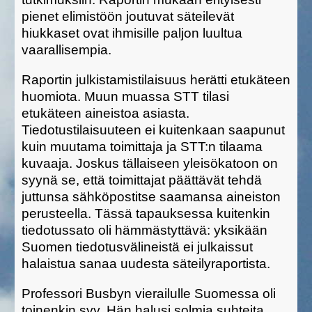
pienet elimistöön joutuvat säteilevät
hiukkaset ovat ihmisille paljon luultua
vaarallisempia.
Raportin julkistamistilaisuus herätti etukäteen
huomiota. Muun muassa STT tilasi
etukäteen aineistoa asiasta.
Tiedotustilaisuuteen ei kuitenkaan saapunut
kuin muutama toimittaja ja STT:n tilaama
kuvaaja. Joskus tällaiseen yleisökatoon on
syynä se, että toimittajat päättävät tehdä
juttunsa sähköpostitse saamansa aineiston
perusteella. Tässä tapauksessa kuitenkin
tiedotussato oli hämmästyttävä: yksikään
Suomen tiedotusvälineistä ei julkaissut
halaistua sanaa uudesta säteilyraportista.
Professori Busbyn vierailulle Suomessa oli
toinenkin syy. Hän halusi solmia suhteita