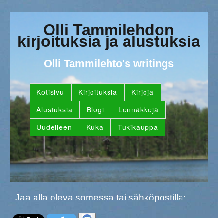
Olli Tammilehdon
kirjoituksia ja alustuksia
Olli Tammilehto's writings
Kotisivu
Kirjoituksia
Kirjoja
Alustuksia
Blogi
Lennäkkejä
Uudelleen
Kuka
Tukikauppa
Jaa alla oleva somessa tai sähköpostilla: