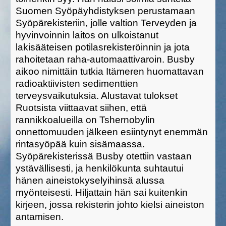
Suomen Syöpäyhdistyksen perustamaan
Syöpärekisteriin, jolle valtion Terveyden ja
hyvinvoinnin laitos on ulkoistanut
lakisääteisen potilasrekisteröinnin ja jota
rahoitetaan raha-automaattivaroin. Busby
aikoo nimittäin tutkia Itämeren huomattavan
radioaktiivisten sedimenttien
terveysvaikutuksia. Alustavat tulokset
Ruotsista viittaavat siihen, että
rannikkoalueilla on Tshernobylin
onnettomuuden jälkeen esiintynyt enemmän
rintasyöpää kuin sisämaassa.
Syöpärekisterissä Busby otettiin vastaan
ystävällisesti, ja henkilökunta suhtautui
hänen aineistokyselyihinsä alussa
myönteisesti. Hiljattain hän sai kuitenkin
kirjeen, jossa rekisterin johto kielsi aineiston
antamisen.