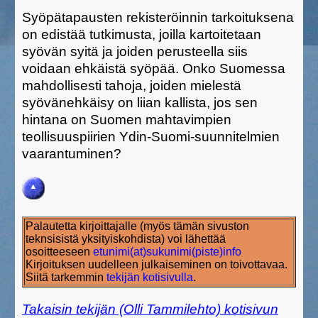
Syöpätapausten rekisteröinnin tarkoituksena
on edistää tutkimusta, joilla kartoitetaan
syövän syitä ja joiden perusteella siis
voidaan ehkäistä syöpää. Onko Suomessa
mahdollisesti tahoja, joiden mielestä
syövänehkäisy on liian kallista, jos sen
hintana on Suomen mahtavimpien
teollisuuspiirien Ydin-Suomi-suunnitelmien
vaarantuminen?
Palautetta kirjoittajalle (myös tämän sivuston
teknsisistä yksityiskohdista) voi lähettää
osoitteeseen
etunimi(at)sukunimi(piste)info
Kirjoituksen uudelleen julkaiseminen on toivottavaa.
Siitä tarkemmin
tekijän kotisivulla
.
Takaisin tekijän (Olli Tammilehto) kotisivun