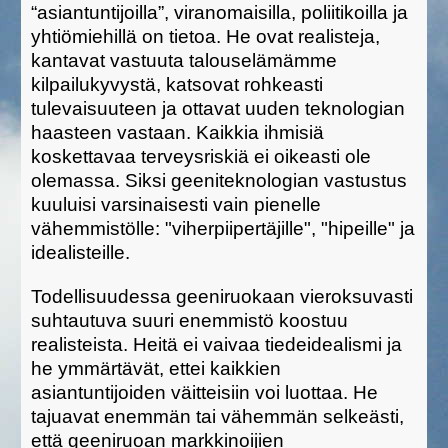
“asiantuntijoilla”, viranomaisilla, poliitikoilla ja
yhtiömiehillä on tietoa. He ovat realisteja,
kantavat vastuuta talouselämämme
kilpailukyvystä, katsovat rohkeasti
tulevaisuuteen ja ottavat uuden teknologian
haasteen vastaan. Kaikkia ihmisiä
koskettavaa terveysriskiä ei oikeasti ole
olemassa. Siksi geeniteknologian vastustus
kuuluisi varsinaisesti vain pienelle
vähemmistölle: "viherpiipertäjille", "hipeille" ja
idealisteille.
Todellisuudessa geeniruokaan vieroksuvasti
suhtautuva suuri enemmistö koostuu
realisteista. Heitä ei vaivaa tiedeidealismi ja
he ymmärtävät, ettei kaikkien
asiantuntijoiden väitteisiin voi luottaa. He
tajuavat enemmän tai vähemmän selkeästi,
että geeniruoan markkinoijien