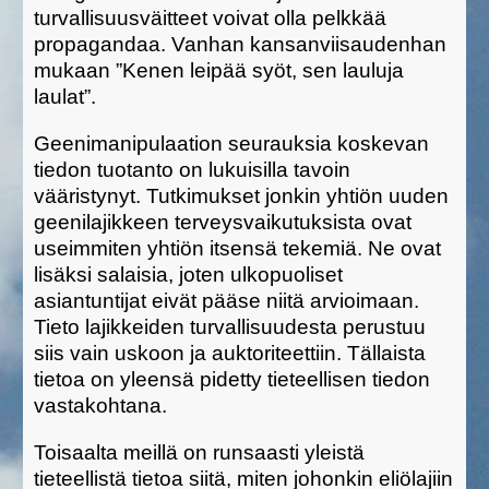
turvallisuusväitteet voivat olla pelkkää
propagandaa. Vanhan kansanviisaudenhan
mukaan ”Kenen leipää syöt, sen lauluja
laulat”.
Geenimanipulaation seurauksia koskevan
tiedon tuotanto on lukuisilla tavoin
vääristynyt. Tutkimukset jonkin yhtiön uuden
geenilajikkeen terveysvaikutuksista ovat
useimmiten yhtiön itsensä tekemiä. Ne ovat
lisäksi salaisia, joten ulkopuoliset
asiantuntijat eivät pääse niitä arvioimaan.
Tieto lajikkeiden turvallisuudesta perustuu
siis vain uskoon ja auktoriteettiin. Tällaista
tietoa on yleensä pidetty tieteellisen tiedon
vastakohtana.
Toisaalta meillä on runsaasti yleistä
tieteellistä tietoa siitä, miten johonkin eliölajiin