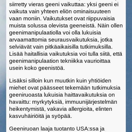
siirretty vieras geeni vaikuttaa: yksi geeni ei
vaikuta vain yhteen eliön ominaisuuteen
vaan moniin. Vaikutukset ovat riippuvaisia
muista solussa olevista geeneistä. Näin ollen
geenimanipulaatiolla voi olla lukuisia
arvaamattomia seurausvaikutuksia, jotka
selviävät vain pitkäaikaisilla tutkimuksilla.
Lisää haitallisia vaikutuksia voi tulla siitä, että
geenimanipulaation tekniikka vaurioittaa
usein koko geenistöä.
Lisäksi silloin kun muutkin kuin yhtiöiden
miehet ovat päässeet tekemään tutkimuksia
geeniruoasta lukuisia haittavaikutuksia on
havaittu: myrkytyksiä, immuunijärjestelmän
heikentymistä, vakavia allergioita, elinten
kasvuhäiriöitä ja syöpää.
Geeniruoan laaja tuotanto USA:ssa ja