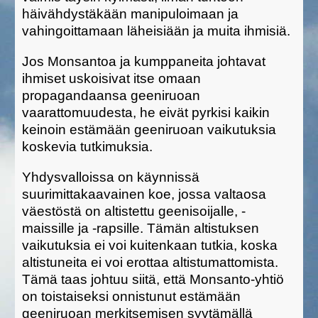
häivähdystäkään manipuloimaan ja
vahingoittamaan läheisiään ja muita ihmisiä.
Jos Monsantoa ja kumppaneita johtavat
ihmiset uskoisivat itse omaan
propagandaansa geeniruoan
vaarattomuudesta, he eivät pyrkisi kaikin
keinoin estämään geeniruoan vaikutuksia
koskevia tutkimuksia.
Yhdysvalloissa on käynnissä
suurimittakaavainen koe, jossa valtaosa
väestöstä on altistettu geenisoijalle, -
maissille ja -rapsille. Tämän altistuksen
vaikutuksia ei voi kuitenkaan tutkia, koska
altistuneita ei voi erottaa altistumattomista.
Tämä taas johtuu siitä, että Monsanto-yhtiö
on toistaiseksi onnistunut estämään
geeniruoan merkitsemisen syytämällä