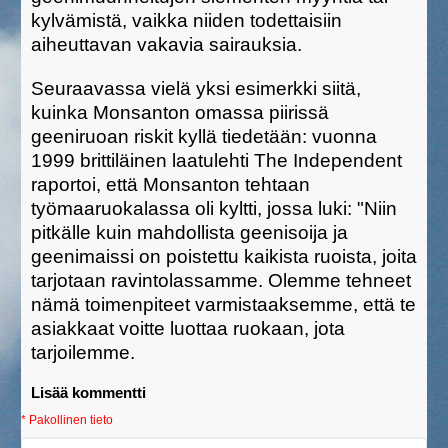
kylvämistä, vaikka niiden todettaisiin
aiheuttavan vakavia sairauksia.
Seuraavassa vielä yksi esimerkki siitä,
kuinka Monsanton omassa piirissä
geeniruoan riskit kyllä tiedetään: vuonna
1999 brittiläinen laatulehti The Independent
raportoi, että Monsanton tehtaan
työmaaruokalassa oli kyltti, jossa luki: "Niin
pitkälle kuin mahdollista geenisoija ja
geenimaissi on poistettu kaikista ruoista, joita
tarjotaan ravintolassamme. Olemme tehneet
nämä toimenpiteet varmistaaksemme, että te
asiakkaat voitte luottaa ruokaan, jota
tarjoilemme.
Lisää kommentti
* Pakollinen tieto