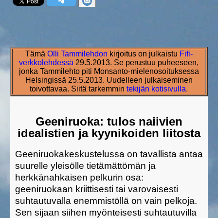
Tämä
Olli Tammilehdon
kirjoitus on julkaistu
Fifi-
verkkolehdessä
29.5.2013. Se perustuu puheeseen,
jonka Tammilehto piti Monsanto-mielenosoituksessa
Helsingissä 25.5.2013. Uudelleen julkaiseminen
toivottavaa. Siitä tarkemmin
tekijän kotisivulla
.
Geeniruoka: tulos naiivien
idealistien ja kyynikoiden liitosta
Geeniruokakeskustelussa on tavallista antaa
suurelle yleisölle tietämättömän ja
herkkänahkaisen pelkurin osa:
geeniruokaan kriittisesti tai varovaisesti
suhtautuvalla enemmistöllä on vain pelkoja.
Sen sijaan siihen myönteisesti suhtautuvilla