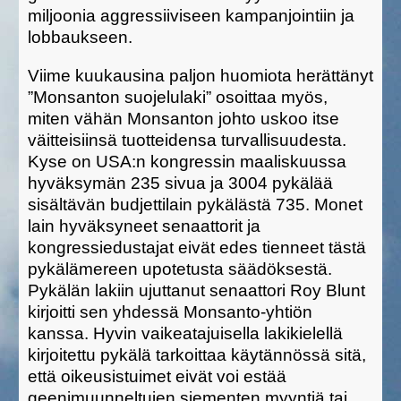
miljoonia aggressiiviseen kampanjointiin ja
lobbaukseen.
Viime kuukausina paljon huomiota herättänyt
”Monsanton suojelulaki” osoittaa myös,
miten vähän Monsanton johto uskoo itse
väitteisiinsä tuotteidensa turvallisuudesta.
Kyse on USA:n kongressin maaliskuussa
hyväksymän 235 sivua ja 3004 pykälää
sisältävän budjettilain pykälästä 735. Monet
lain hyväksyneet senaattorit ja
kongressiedustajat eivät edes tienneet tästä
pykälämereen upotetusta säädöksestä.
Pykälän lakiin ujuttanut senaattori Roy Blunt
kirjoitti sen yhdessä Monsanto-yhtiön
kanssa. Hyvin vaikeatajuisella lakikielellä
kirjoitettu pykälä tarkoittaa käytännössä sitä,
että oikeusistuimet eivät voi estää
geenimuunneltujen siementen myyntiä tai