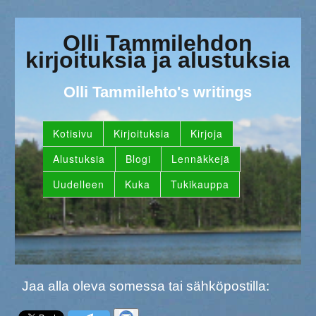
Olli Tammilehdon
kirjoituksia ja alustuksia
Olli Tammilehto's writings
Kotisivu
Kirjoituksia
Kirjoja
Alustuksia
Blogi
Lennäkkejä
Uudelleen
Kuka
Tukikauppa
Jaa alla oleva somessa tai sähköpostilla: