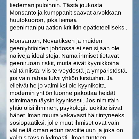
tiedemanipuloinnin. Tästä joukosta
Monsanto ja kumppanit saavat arvokkaan
huutokuoron, joka leimaa
geenimanipulaation kritiikin epätieteelliseksi.
Monsanton, Novartiksen ja muiden
geeniyhtiöiden johdossa ei sen sijaan ole
naiiveja idealisteja. Nämä ihmiset tietävät
geeniruoan riskit, mutta eivät kyynikkoina
välitä niistä: viis terveydestä ja ympäristöstä,
jos vain rahaa tulvii yhtiön kirstuihin. Ja
elleivät he jo valmiiksi ole kyynikoita,
modernin yhtiön luonne pakottaa heidät
toimimaan täysin kyynisesti. Jos nimittäin
yhtiö olisi ihminen, psykologit luokittelisivat
hänet ilman muuta vakavasti häiriintyneeksi
sosiopaatiksi, jolle muut ihmiset ovat vain
välineitä oman edun tavoitteluun ja joka on
valmis täysin kylmästi, ilman tunteen