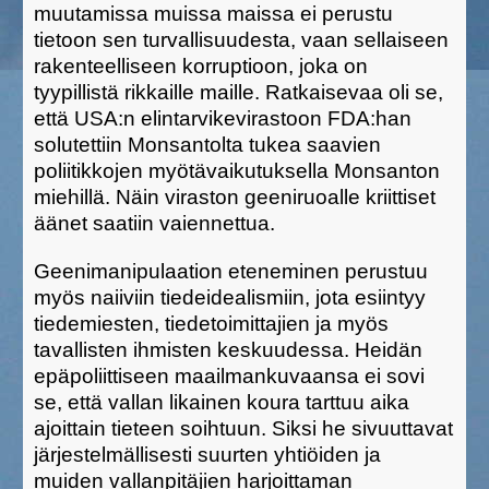
muutamissa muissa maissa ei perustu
tietoon sen turvallisuudesta, vaan sellaiseen
rakenteelliseen korruptioon, joka on
tyypillistä rikkaille maille. Ratkaisevaa oli se,
että USA:n elintarvikevirastoon FDA:han
solutettiin Monsantolta tukea saavien
poliitikkojen myötävaikutuksella Monsanton
miehillä. Näin viraston geeniruoalle kriittiset
äänet saatiin vaiennettua.
Geenimanipulaation eteneminen perustuu
myös naiiviin tiedeidealismiin, jota esiintyy
tiedemiesten, tiedetoimittajien ja myös
tavallisten ihmisten keskuudessa. Heidän
epäpoliittiseen maailmankuvaansa ei sovi
se, että vallan likainen koura tarttuu aika
ajoittain tieteen soihtuun. Siksi he sivuuttavat
järjestelmällisesti suurten yhtiöiden ja
muiden vallanpitäjien harjoittaman