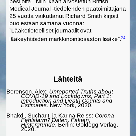
pes
ijöitä.”
Niin ikään a
rvostetun British
Medical Journal -tiedelehden päätoimittajana
25 vuotta vaikuttanut Richard Smith
kirjoitti
puolestaan samana
vuonna:
”
Lääketieteelliset journaalit ovat
24
lääkeyhtiöiden markkinointiosaston lisäke”.
Lähteitä
Berenson, Alex:
Unreported Truths about
COVID-19 and Lockdowns, Part 1:
Introduction and Death Counts and
Estimates
. New York, 2020.
Bhakdi, Sucharit, ja Karina Reiss:
Corona
Fehlalarm? Daten, Fakten,
Hintergründe
. Berlin: Goldegg Verlag,
2020.