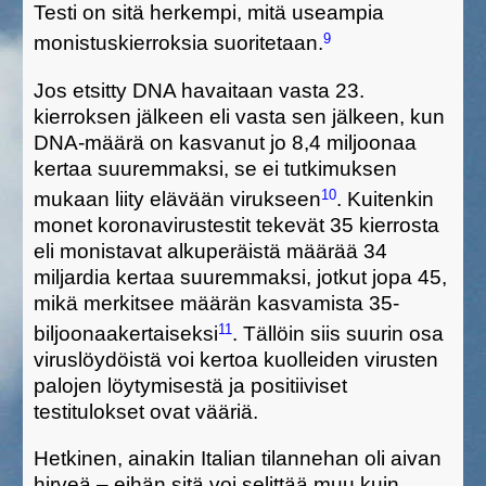
Testi on sitä herkempi, mitä useampia
9
monistuskierroksia suoritetaan.
Jos etsitty
D
NA havaitaan vasta 23.
kierroksen jälkeen
eli
vasta sen jälkeen,
kun
DNA-määrä on kasvanut jo 8,4 miljoonaa
kertaa suuremmaksi
, se ei tutkimuksen
10
mukaan
liity
elävä
än
viruks
een
. Kuitenkin
monet
koronavirustest
it tekevät 35 kierrosta
eli monistavat alkuperäistä määrää 34
miljardia kertaa suuremmaksi
, jotkut jopa 45,
mikä merkitsee määrän kasvamista 35-
11
biljoonaakertaiseksi
.
Tällöin
siis
suurin osa
viruslöydöistä voi kertoa kuolleiden virus
ten
palojen löytymisestä ja positiiviset
testitulokset ovat vääriä.
Hetkinen,
ainakin
Italian tilannehan oli aivan
hirveä – eihän sitä voi selittää muu kuin