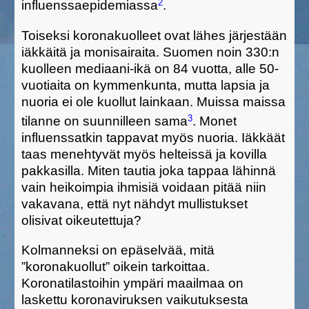
2
influenssaepidemiassa
.
Toiseksi koronakuolleet ovat lähes järjestään
iäkkäitä ja monisairaita. Suomen noin 330:n
kuolleen mediaani-ikä on 84 vuotta, alle 50-
vuotiaita on kymmenkunta, mutta lapsia ja
nuoria ei ole kuollut lainkaan. Muissa maissa
3
tilanne on suunnilleen sama
. Monet
influenssatkin tappavat myös nuoria. Iäkkäät
taas menehtyvät myös helteissä ja kovilla
pakkasilla. Miten tautia joka tappaa lähinnä
vain heikoimpia ihmisiä voidaan pitää niin
vakavana, että nyt nähdyt mullistukset
olisivat oikeutettuja?
Kolmanneksi on epäselvää, mitä
”koronakuollut” oikein tarkoittaa.
Koronatilastoihin ympäri maailmaa on
laskettu koronaviruksen vaikutuksesta