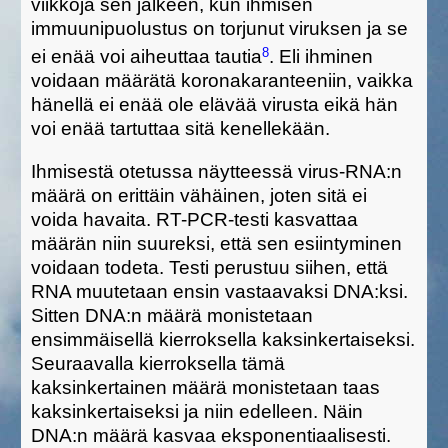
viikkoja sen jälkeen, kun ihmisen
immuunipuolustus on torjunut viruksen ja se
8
ei enää voi aiheuttaa tautia
. Eli ihminen
voidaan määrätä koronakaranteeniin, vaikka
häne
llä
e
i enää ole elävää
viru
sta
eikä hän
voi enää tartuttaa sitä kenellekään.
Ihmisestä otetussa näytteessä virus-RNA:
n
määrä
on
erittäin
vähä
inen
,
joten
sitä ei
voida havaita.
RT-PCR-
testi
kasvattaa
määrä
n
niin suureksi, että se
n esiintyminen
voidaan
todeta
. Testi
perustuu siihen, että
RNA muutetaan ensin vastaavaksi DNA:ksi.
Sitten D
NA:n määrä monistetaan
ensimmäisellä kierroksella kaksinkertaiseksi.
Seuraavalla kierroksella tämä
kaksinkertainen määrä monistetaan taas
kaksinkertaiseksi ja niin edelleen. Näin
DN
A:n määrä kasvaa ekspo
n
entiaalisesti.