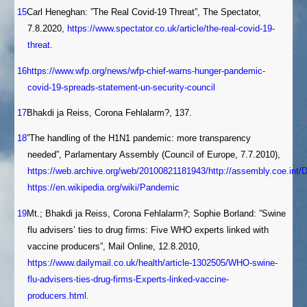
15
Carl Heneghan: ”The Real Covid-19 Threat”, The Spectator,
7.8.2020,
https://www.spectator.co.uk/article/the-real-covid-19-
threat
.
16
https://www.wfp.org/news/wfp-chief-warns-hunger-pandemic-
covid-19-spreads-statement-un-security-council
17
Bhakdi ja Reiss, Corona Fehlalarm?, 137.
18
”The handling of the H1N1 pandemic: more transparency
needed”, Parlamentary Assembly (Council of Europe, 7.7.2010),
https://web.archive.org/web/20100821181943/http://assembly.coe.i
https://en.wikipedia.org/wiki/Pandemic
19
Mt.; Bhakdi ja Reiss, Corona Fehlalarm?; Sophie Borland: ”Swine
flu advisers’ ties to drug firms: Five WHO experts linked with
vaccine producers”, Mail Online, 12.8.2010,
https://www.dailymail.co.uk/health/article-1302505/WHO-swine-
flu-advisers-ties-drug-firms-Experts-linked-vaccine-
producers.html
.