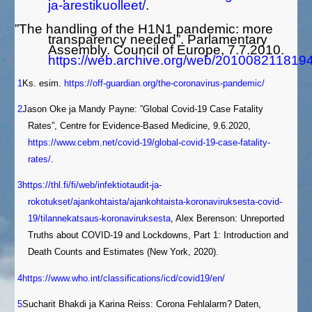
ja-arestikuolleet/
.
”
The handling of the H1N1 pandemic: more
transparency needed”. Parlamentary
Assembly. Council of Europe, 7.7.2010.
https://web.archive.org/web/20100821181
1
Ks. esim.
https://off-guardian.org/the-coronavirus-pandemic/
2
Jason Oke ja Mandy Payne: ”Global Covid-19 Case Fatality
Rates”, Centre for Evidence-Based Medicine, 9.6.2020,
https://www.cebm.net/covid-19/global-covid-19-case-fatality-
rates/
.
3
https://thl.fi/fi/web/infektiotaudit-ja-
rokotukset/ajankohtaista/ajankohtaista-koronaviruksesta-covid-
19/tilannekatsaus-koronaviruksesta
,
Alex Berenson: Unreported
Truths about COVID-19 and Lockdowns, Part 1: Introduction and
Death Counts and Estimates (New York, 2020).
4
https://www.who.int/classifications/icd/covid19/en/
5
Sucharit Bhakdi ja Karina Reiss: Corona Fehlalarm? Daten,