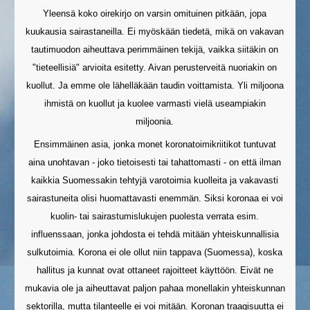
Yleensä koko oirekirjo on varsin omituinen pitkään, jopa
kuukausia sairastaneilla. Ei myöskään tiedetä, mikä on vakavan
tautimuodon aiheuttava perimmäinen tekijä, vaikka siitäkin on
"tieteellisiä" arvioita esitetty. Aivan perusterveitä nuoriakin on
kuollut. Ja emme ole lähelläkään taudin voittamista. Yli miljoona
ihmistä on kuollut ja kuolee varmasti vielä useampiakin
miljoonia.
Ensimmäinen asia, jonka monet koronatoimikriitikot tuntuvat
aina unohtavan - joko tietoisesti tai tahattomasti - on että ilman
kaikkia Suomessakin tehtyjä varotoimia kuolleita ja vakavasti
sairastuneita olisi huomattavasti enemmän. Siksi koronaa ei voi
kuolin- tai sairastumislukujen puolesta verrata esim.
influenssaan, jonka johdosta ei tehdä mitään yhteiskunnallisia
sulkutoimia. Korona ei ole ollut niin tappava (Suomessa), koska
hallitus ja kunnat ovat ottaneet rajoitteet käyttöön. Eivät ne
mukavia ole ja aiheuttavat paljon pahaa monellakin yhteiskunnan
sektorilla, mutta tilanteelle ei voi mitään. Koronan traagisuutta ei