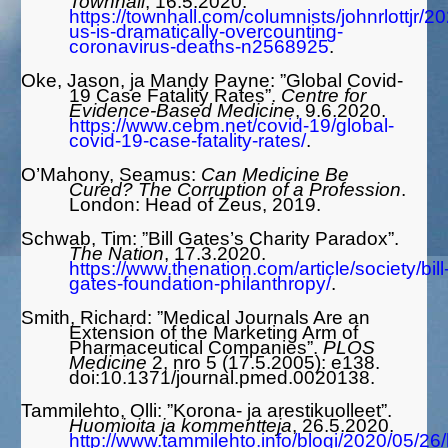
Townhall
, 16.5.2020.
https://townhall.com/columnists/johnrlottjr/2
us-is-dramatically-overcounting-
coronavirus-deaths-n2568925
.
Oke, Jason, ja Mandy Payne: ”Global Covid-
19 Case Fatality Rates”.
Centre for
Evidence-Based Medicine
, 9.6.2020.
https://www.cebm.net/covid-19/global-
covid-19-case-fatality-rates/
.
O’Mahony, Seamus:
Can Medicine Be
Cured? The Corruption of a Profession
.
London: Head of Zeus, 2019.
Schwab, Tim: ”Bill Gates’s Charity Paradox”.
The Nation
, 17.3.2020.
https://www.thenation.com/article/society/bill
gates-foundation-philanthropy/
.
Smith, Richard: ”Medical Journals Are an
Extension of the Marketing Arm of
Pharmaceutical Companies”.
PLOS
Medicine
2, nro 5 (17.5.2005): e138.
doi:10.1371/journal.pmed.0020138.
Tammilehto, Olli: ”Korona- ja arestikuolleet”.
Huomioita ja kommentteja
, 26.5.2020.
http://www.tammilehto.info/blogi/2020/05/26