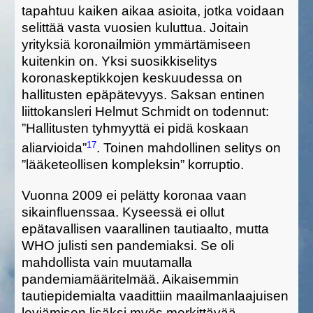
tapahtuu kaiken aikaa asioita, jotka voidaan
selittää vasta vuosien kuluttua. Joitain
yrityksiä koronailmiön ymmärtämiseen
kuitenkin on. Yksi suosikkiselitys
koronaskeptikkojen keskuudessa on
hallitusten epäpätevyys.
Saksan entinen
liittokansleri Helmut Schmidt on todennut:
”Hallitusten
tyhmyyttä
ei pidä koskaan
17
aliarvioida”
.
Toinen mahdollinen selitys on
”lääketeollisen kompleksin” korruptio.
Vuonna 2009 ei pelätty koronaa vaan
sikainfluenssaa. Kyseessä ei ollut
epätavallisen vaarallinen tautiaalto, mutta
WHO julisti sen pandemiaksi. Se oli
mahdollista vain muutamalla
pandemiamääritelmää.
Aikaisemmin
tautiepidemialta vaadittiin maailmanlaajuisen
leviämisen lisäksi myös merkittävää