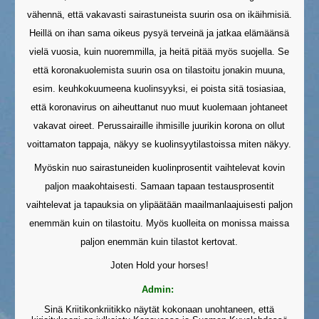
vähennä, että vakavasti sairastuneista suurin osa on ikäihmisiä.
Heillä on ihan sama oikeus pysyä terveinä ja jatkaa elämäänsä
vielä vuosia, kuin nuoremmilla, ja heitä pitää myös suojella. Se
että koronakuolemista suurin osa on tilastoitu jonakin muuna,
esim. keuhkokuumeena kuolinsyyksi, ei poista sitä tosiasiaa,
että koronavirus on aiheuttanut nuo muut kuolemaan johtaneet
vakavat oireet. Perussairaille ihmisille juurikin korona on ollut
voittamaton tappaja, näkyy se kuolinsyytilastoissa miten näkyy.
Myöskin nuo sairastuneiden kuolinprosentit vaihtelevat kovin
paljon maakohtaisesti. Samaan tapaan testausprosentit
vaihtelevat ja tapauksia on ylipäätään maailmanlaajuisesti paljon
enemmän kuin on tilastoitu. Myös kuolleita on monissa maissa
paljon enemmän kuin tilastot kertovat.
Joten Hold your horses!
Admin:
Sinä Kriitikonkriitikko näytät kokonaan unohtaneen, että