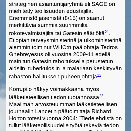
strateginen asiantuntijaryhmä eli SAGE on
miehitetty teollisuuden edustajilla.
Enemmistö jäsenistä (8/15) on saanut
merkittäviä summia suurimmilta
21
rokotevalmistajilta tai Gatesin säätiöltä
.
Etiopian terveysministerinä ja ulkoministerinä
aiemmin toiminut WHO:n pääjohtaja Tedros
Ghebreyesus oli vuosina 2009-11
edellä
mainitun
Gatesin rahoituksella perustetun
aidsiin, tuberkulosiin ja malariaan keskittyvä
n
22
rahasto
n
hallituksen puheenjohtaja
.
Korruptio näkyy voimakkaana myös
23
lääketieteellisen tiedon tuotannossa
.
Maailman arvostetuimman lääketieteellisen
journaalin Lancetin päätoimittaja Richard
Horton totesi vuonna 2004: ”
Tiedelehdistä
on
tullut lääketeollisuude
lle työtä tekeviä
tiedon