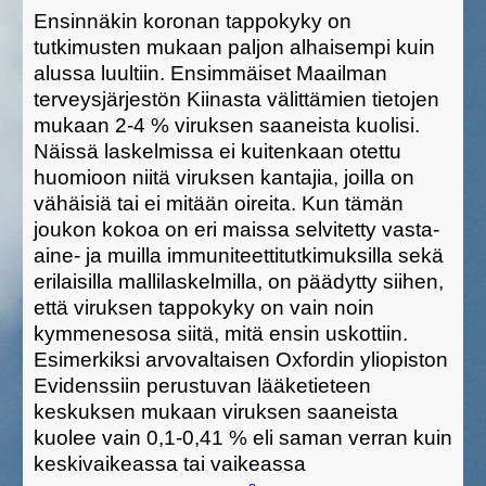
Ensinnäkin koronan tappokyky on
tutkimusten mukaan paljon alhaisempi kuin
alussa luultiin. Ensimmäiset Maailman
terveysjärjestön Kiinasta välittämien tietojen
mukaan 2-4 % viruksen saaneista kuolisi.
Näissä laskelmissa ei kuitenkaan otettu
huomioon niitä viruksen kantajia, joilla on
vähäisiä tai ei mitään oireita. Kun tämän
joukon kokoa on eri maissa selvitetty vasta-
aine- ja muilla immuniteettitutkimuksilla sekä
erilaisilla mallilaskelmilla, on päädytty siihen,
että viruksen tappokyky on vain noin
kymmenesosa siitä, mitä ensin uskottiin.
Esimerkiksi arvovaltaisen Oxfordin yliopiston
Evidenssiin perustuvan lääketieteen
keskuksen mukaan viruksen saaneista
kuolee vain 0,1-0,41 % eli saman verran kuin
keskivaikeassa tai vaikeassa