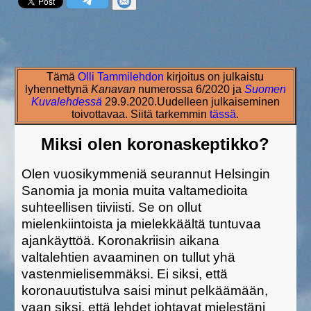
Tämä
Olli Tammilehdon
kirjoitus on julkaistu
lyhennettynä
Kanavan
numerossa 6/2020 ja
Suomen
Kuvalehdessä
29.9.2020.Uudelleen julkaiseminen
toivottavaa. Siitä tarkemmin
tässä
.
Miksi olen koronaskeptikko?
Olen vuosikymmeniä seurannut Helsingin
Sanomia ja monia muita valtamedioita
suhteellisen tiiviisti. Se on ollut
mielenkiintoista ja mielekkäältä tuntuvaa
ajankäyttöä. Koronakriisin aikana
valtalehtien avaaminen on tullut yhä
vastenmielisemmäksi. Ei siksi, että
koronauutistulva saisi minut pelkäämään,
vaan siksi, että lehdet johtavat mielestäni