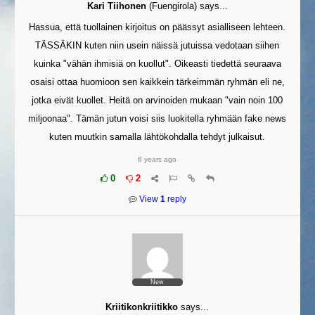
Kari Tiihonen
(
Fuengirola
)
says...
Hassua, että tuollainen kirjoitus on päässyt asialliseen lehteen.
TÄSSÄKIN kuten niin usein näissä jutuissa vedotaan siihen
kuinka "vähän ihmisiä on kuollut". Oikeasti tiedettä seuraava
osaisi ottaa huomioon sen kaikkein tärkeimmän ryhmän eli ne,
jotka eivät kuollet. Heitä on arvinoiden mukaan "vain noin 100
miljoonaa". Tämän jutun voisi siis luokitella ryhmään fake news
kuten muutkin samalla lähtökohdalla tehdyt julkaisut.
6 years ago
0
2
View
1
reply
New
Kriitikonkriitikko
says...