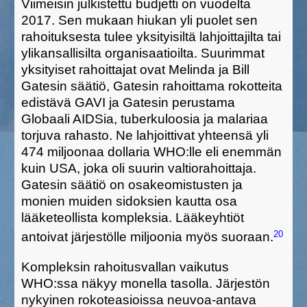
Viimeis
i
n julkistettu budjetti on vuodelta
2017. Sen mukaan hiukan yli puolet sen
rahoituksesta tulee yksityisiltä lahjoittajilta tai
ylikansallisilta organisaatioilta. Suurimmat
yksityiset rahoittajat ovat
Melinda ja Bill
Gatesin säätiö, Gatesin rahoittama rokott
e
ita
edistävä GAVI ja Gatesin perustama
Globaali AIDSia, tuberkuloosia ja malariaa
torjuva rahasto
. Ne lahjoittivat
yhteensä
yli
474 miljoonaa dollaria WHO:lle eli enemmän
kuin USA,
joka oli suurin valtiorahoittaja
.
Gatesin säätiö on osakeomistusten ja
monien muiden sidoksien kautta osa
lääketeollista kompleksia. L
ääkeyhtiöt
20
antoivat järjestölle miljoonia
myös suoraan
.
Kompleksin rahoitusvallan vaikutus
WHO:ssa näkyy monella tasolla. Järjestön
nykyinen
rokoteasioissa neuvoa-antava