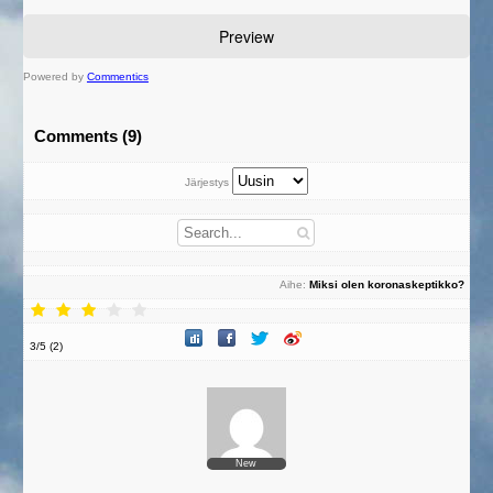
Powered by
Commentics
Comments (9)
Järjestys
Aihe:
Miksi olen koronaskeptikko?
3
/
5
(
2
)
New