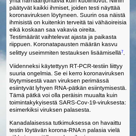
y
htä harhaanjohtavia kuin kuolinluvut.
Niihin
päätyvät kaikki ihmiset, joiden testi näyttää
koronaviruksen löytyneen. Suurin osa näistä
ihmisistä on kuitenkin terveitä tai vähäoireisia
eikä koskaan saa vakavia oireita.
Testimäärät vaihtelevat ajasta ja paikasta
riippuen. Koronatapausten määrän kasvu
7
selittyy
useimmiten test
auksen lisäämisellä
.
Viidenneksi käytettyyn
RT-
PCR-testiin liittyy
suuria ongelmia. Se ei kerro koronaviruksen
löytymisestä vaan viruksen perimässä
esiintyvät lyhyen
RNA-
pätkän
esiintym
i
sestä
.
Tämä
pätkä
voi olla peräisin muualta kuin
toimintakykyisestä SARS-Cov-19-viruksesta:
esimerkiksi viruksen
palasesta.
Kanadalaisessa tutkimuksessa on havaittu
testin löytävän korona-RNA:n palasia vielä