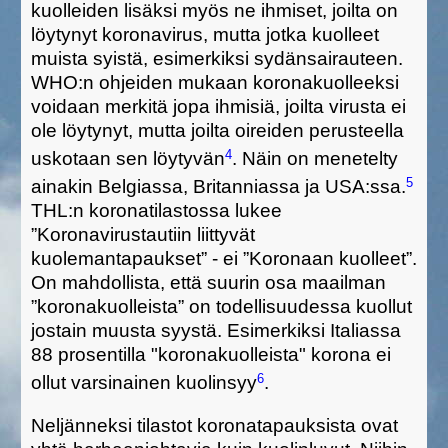
kuolleiden lisäksi myös ne ihmiset, joilta on
löytynyt koronavirus, mutta jotka kuolleet
muista syistä, esimerkiksi sydänsairauteen.
WHO:n ohjeiden mukaan koronakuolleeksi
voidaan merkitä jopa ihmisiä, joilta virusta ei
ole löytynyt, mutta joilta oireiden perusteella
4
uskotaan sen löytyvän
. Näin on menetelty
5
ainakin Belgiassa, Britanniassa ja USA:ssa.
THL:n koronatilastossa lukee
”Koronavirustautiin liittyvät
kuolemantapaukset” - ei ”Koronaan kuolleet”.
On mahdollista, että suurin osa maailman
”koronakuolleista” on todellisuudessa kuollut
jostain muusta syystä. Esimerkiksi Italiassa
88 prosentilla "koronakuolleista" korona ei
6
ollut varsinainen kuolinsyy
.
Neljänneksi
tilastot koronatapauksista
ovat