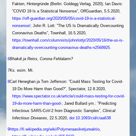
Fakten, Hintergründe (Berlin: Goldegg Verlag, 2020); Ian Davis:
”COVID 19 Is a Statistical Nonsense”, OffGuardian, 5.5.2020,
https://off-guardian.org/2020/05/05/covid-19-is-a-statistical-
nonsense/
; John R. Lott: ”The US Is Dramatically Overcounting
Coronavirus Deaths”, Townhall, 16.5.2020,
https://townhall.com/columnists/johnrlottjr/2020/05/16/the-us-is-
dramatically-overcounting-coronavirus-deaths-n2568925
.
6
Bhakdi ja Reiss, Corona Fehlalarm?
7
Ks. esim. Mt.
8
Carl Heneghan ja Tom Jefferson: ”Could Mass Testing for Covid-
19 Do More Harm than Good?”, Spectator, 12.8.2020,
https://www.spectator.co.uk/article/could-mass-testing-for-covid-
19-do-more-harm-than-good-
; Jared Bullard ym.: ”Predicting
Infectious SARS-CoV-2 from Diagnostic Samples”,
Clinical
Infectious Diseases
, 22.5.2020,
doi:10.1093/cid/ciaa638
9
https://fi.wikipedia.org/wiki/Polymeraasiketjureaktio
,