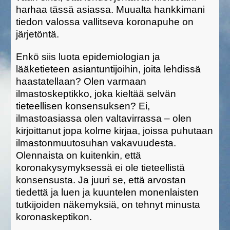
harhaa tässä asiassa. Muualta hankkimani
tiedon valossa vallitseva koronapuhe on
järjetöntä.
Enkö siis luota epidemiologian ja
lääketieteen asiantuntijoihin, joita lehdissä
haastatellaan? Olen varmaan
ilmastoskeptikko, joka kieltää selvän
tieteellisen konsensuksen? Ei,
ilmastoasiassa olen valtavirrassa – olen
kirjoittanut jopa kolme kirjaa, joissa puhutaan
ilmastonmuutosuhan vakavuudesta.
Olennaista on kuitenkin, että
koronakysymyksessä ei ole tieteellistä
konsensusta. Ja juuri se, että arvostan
tiedettä ja luen ja kuuntelen monenlaisten
tutkijoiden näkemyksiä, on tehnyt minusta
koronaskeptikon.