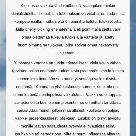
Kirjoitus ei vaikuta lähdekriittiseltä, vaan pikemminkin
denialistiselta. Tieteellisiin tutkimuksiin on viitattu, en tiedä millä
kompetenssilla, mutta sieltä on poimittu halutut tulokset aika
lailla cherry picking -menetelmällä eli poimimalla sieltä vain
omaa olettamaa tukevia tuloksia ja väitteitä ja jätetty
huomioimatta ne tulokset, jotka sotivat omaa näkemystä
vastaan.
Ylipäätään koronaa on tutkittu tieteellisesti vielä kovin vähän,
tarvitaan paljon enemmän tutkimuksia pidemmän ajan kuluessa
ennen kuin tiedetään sen merkityksestä ja vaikutuksista
enemmän. Korona on yhä keskuudessamme, se ei ole ohi,
emmekä tiedä sen lopullisia vaikutuksia. Vaikka se ei tappaisi
sairastuneista kuin pienen prosentin, se on erittäin tartuttava,
sairastuttaa monet, jolloin määrällisesti kuolleita on paljon,
vaikkei prosentuaalisesti olisikaan. Lisäksi on jo nyt arvioitu
monille jäävän sairaudesta pysyviä elinvaurioita esim.
keuhkoihin tai hermostoon. Niitä ei normi influenssa aiheuta.