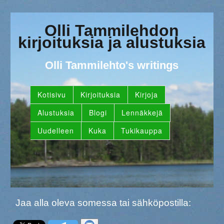
Olli Tammilehdon
kirjoituksia ja alustuksia
Olli Tammilehto's writings
Kotisivu
Kirjoituksia
Kirjoja
Alustuksia
Blogi
Lennäkkejä
Uudelleen
Kuka
Tukikauppa
Jaa alla oleva somessa tai sähköpostilla: