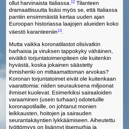
12
ollut harvinaista Italiassa.
Tilanteen
dramaattisuutta lisäsi myös se, että
Italiassa
pantiin
ensimmäistä kertaa uuden ajan
Euroopan historiassa
laajojen alueiden
koko
13
väestö karanteeni
in
.
Mutta vaikka koronatilastot olisivatkin
harhaisia ja viruksen tappokyky vähäinen,
eivätkö torjuntatoimenpiteen ole kuitenkin
hyvästä, koska jokainen säästetty
ihmishenki on mittaamattoman arvokas?
K
oronan torjun
tatoimet eivät ole kuitenkaan
vaarattomia: niiden seurauksena miljoonat
ihmiset kuolevat
. Esimerkiksi sairaaloiden
varaaminen
(usein turhaan) odotetuille
koronapotilaille,
on
joht
anut
monien
leikkausten,
hoitojen ja sairauden
seurantakäyntien lykkäämiseen. Aiheutettu
työttömyys
on lisännyt
itsemurhia ja