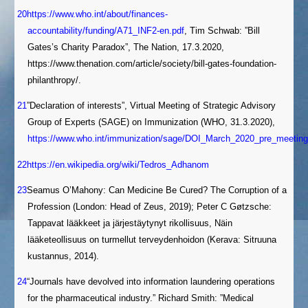
20
https://www.who.int/about/finances-
accountability/funding/A71_INF2-en.pdf
,
Tim Schwab: ”Bill
Gates’s Charity Paradox”, The Nation, 17.3.2020,
https://www.thenation.com/article/society/bill-gates-foundation-
philanthropy/.
21
”Declaration of interests”, Virtual Meeting of Strategic Advisory
Group of Experts (SAGE) on Immunization (WHO, 31.3.2020),
https://www.who.int/immunization/sage/DOI_March_2020_pre_meeting
22
https://en.wikipedia.org/wiki/Tedros_Adhanom
23
Seamus O’Mahony: Can Medicine Be Cured? The Corruption of a
Profession (London: Head of Zeus, 2019); Peter C Gøtzsche:
Tappavat lääkkeet ja järjestäytynyt rikollisuus, Näin
lääketeollisuus on turmellut terveydenhoidon (Kerava: Sitruuna
kustannus, 2014).
24
“Journals have devolved into information laundering operations
for the pharmaceutical industry.”
Richard Smith: ”Medical