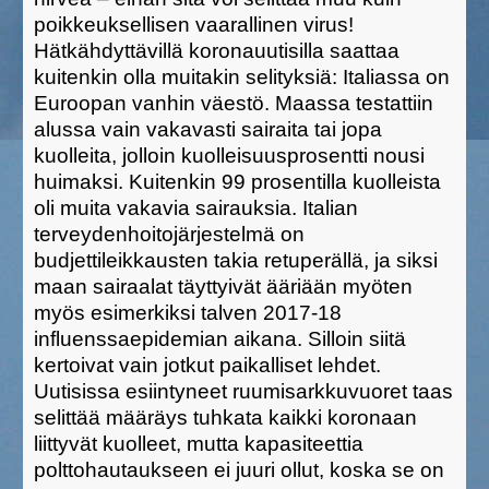
poikkeuksellisen vaarallinen virus!
H
ätkähdytt
ävillä
koronauutis
illa
saattaa
kuitenkin olla muitakin
selit
yksiä:
Italiassa on
Euroopan vanhin väestö.
Maassa
testattiin
alussa vain vakavasti sairaita tai jopa
kuolleita, jolloin kuolleisuusprosentti nousi
huimaksi. Kuitenkin 99 prosentilla kuolleista
oli muita vakavia sairauksia.
Italian
terveydenhoitojärjestelmä on
budjettileikkausten takia retuperällä, ja siksi
maa
n sairaalat täyttyivät ääriään myöten
myös esimerkiksi talven 2017-18
influenssaepidemian aikana. Silloin siitä
kertoivat
vain jotkut paikalliset lehdet.
Uutisissa esiintyneet ruumisarkkuvuoret taas
selittää
määräys
tuhkata
kaikki koronaan
liittyvät kuolleet, mutta kapasiteettia
polttohautaukseen ei juuri ollut, koska se on