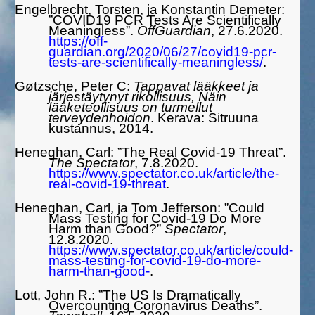
Engelbrecht, Torsten, ja Konstantin Demeter:
”COVID19 PCR Tests Are Scientifically
Meaningless”.
OffGuardian
, 27.6.2020.
https://off-
guardian.org/2020/06/27/covid19-pcr-
tests-are-scientifically-meaningless/
.
Gøtzsche, Peter C:
Tappavat lääkkeet ja
järjestäytynyt rikollisuus, Näin
lääketeollisuus on turmellut
terveydenhoidon
. Kerava: Sitruuna
kustannus, 2014.
Heneghan, Carl: ”The Real Covid-19 Threat”.
The Spectator
, 7.8.2020.
https://www.spectator.co.uk/article/the-
real-covid-19-threat
.
Heneghan, Carl, ja Tom Jefferson: ”Could
Mass Testing for Covid-19 Do More
Harm than Good?”
Spectator
,
12.8.2020.
https://www.spectator.co.uk/article/could-
mass-testing-for-covid-19-do-more-
harm-than-good-
.
Lott, John R.: ”The US Is Dramatically
Overcounting Coronavirus Deaths”.