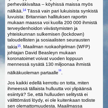
perheväkivaltaa – köyhissä maissa myös
14
nälkää.
Tässä vain pari lukuisista synkistä
luvuista:
Britannian hallituksen raportin
mukaan maassa voi kuolla 200 000 ihmistä
terveydenhoidon viivästymisten ja
yhteiskunnan sulkemisen (lockdown)
taloudellisten ja sosiaalisten seurausten
15
takia
.
Maailman ruokaohjelman (WFP)
johtajan David Beasleyn mukaan
koronatoimet voivat vuoden loppuun
mennessä sysätä 130 miljoonaa ihmistä
16
nälkäkuoleman partaalle
.
Jos kaikki edellä kerrottu on totta, miten
ihmeessä tällaista hulluutta voi ylipäänsä
esiintyä? Se, että hulluuden selitystä ei
välittömästi löydy, ei ole kuitenkaan todiste
sen olemattomuudesta. Maailmassa