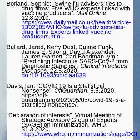
Borland, Sophie: ”Swine flu advisers’ ties to
drug firms: Five WHO experts linked with
vaccine producers”.
Mail Online
,
12.8.2010.
https://www.dailymail.co.uk/health/article-
1302505/WHO-swine-flu-advisers-ties-
drug-firms-Experts-linked-vaccine-
producers.html
.
Bullard, Jared, Kerry Dust, Duane Funk,
James E. Strong, David Alexander,
Lauren Garnett, Carl Boodman, ym.:
”Predicting Infectious SARS-CoV-2 from
Diagnostic Samples”.
Clinical Infectious
Diseases
, 22.5.2020.
doi:10.1093/cid/ciaa638
.
Davis, Ian: ”COVID 19 Is a Statistical
Nonsense”.
OffGuardian
, 5.5.2020.
https://off-
guardian.org/2020/05/05/covid-19-is-a-
statistical-nonsense/.
”
Declaration of interests”. Virtual Meeting of
Strategic Advisory Group of Experts
(SAGE) on Immunization. WHO,
31.3.2020.
https://www.who.int/immunization/sage/DO