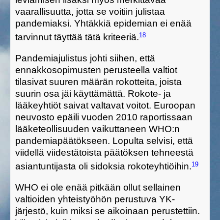
vaarallisuutta, jotta se voitiin julistaa
pandemiaksi.
Yhtäkkiä
epidemian ei enää
18
tarvi
nnut
täyttää tätä kriteeriä.
Pandemiajulistus
johti siihen, että
ennakkosopimusten perusteella valtiot
tilasivat suuren määrän rokotteita, joista
suurin osa jäi käyttämättä. R
okote-
ja
lääke
yhtiö
t saivat
valtavat
voitot.
Euroopan
neuvosto epäili vuoden 2010 raportissaan
lääketeollisuuden vaikuttaneen WHO:n
pandemiapäätökseen. Lopulta selvisi, että
viidellä viidestätoista
päätöksen tehne
e
stä
19
asiantuntij
a
sta oli
sidoksia
rokoteyhtiöihin.
WHO ei ole
enää pitkään ollut sellainen
valtioiden yhteistyöhön perustuva YK-
järjestö, kuin miksi se aikoinaan perustettiin.