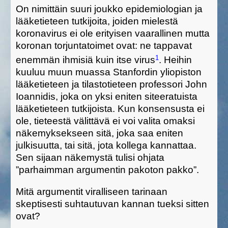
On nimittäin suuri joukko epidemiologian ja
lääketieteen tutkijoita, joiden mielestä
koronavirus ei ole erityisen vaarallinen mutta
koronan torjuntatoimet ovat: ne tappavat
1
enemmän ihmisiä kuin itse virus
. Heihin
kuuluu muun muassa Stanfordin yliopiston
lääketieteen ja tilastotieteen professori John
Ioannidis, joka on yksi eniten siteeratuista
lääketieteen tutkijoista. Kun konsensusta ei
ole, tieteestä välittävä ei voi valita omaksi
näkemyksekseen sitä, joka saa eniten
julkisuutta, tai sitä, jota kollega kannattaa.
Sen sijaan näkemystä tulisi ohjata
”parhaimman argumentin pakoton pakko”.
Mitä argumentit viralliseen tarinaan
skeptisesti suhtautuvan kannan tueksi sitten
ovat?