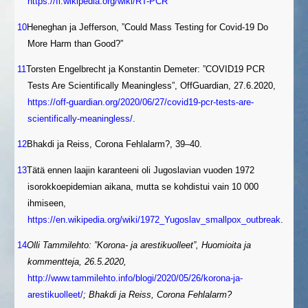
https://fi.wikipedia.org/wiki/RT-PCR
10
Heneghan ja Jefferson, ”Could Mass Testing for Covid-19 Do
More Harm than Good?”
11
Torsten Engelbrecht ja Konstantin Demeter: ”COVID19 PCR
Tests Are Scientifically Meaningless”, OffGuardian, 27.6.2020,
https://off-guardian.org/2020/06/27/covid19-pcr-tests-are-
scientifically-meaningless/
.
12
Bhakdi ja Reiss, Corona Fehlalarm?, 39–40.
13
Tätä ennen laajin karanteeni oli Jugoslavian vuoden 1972
isorokkoepidemian aikana, mutta se kohdistui vain 10 000
ihmiseen,
https://en.wikipedia.org/wiki/1972_Yugoslav_smallpox_outbreak
.
14
Olli Tammilehto: ”Korona- ja arestikuolleet”, Huomioita ja
kommentteja, 26.5.2020,
http://www.tammilehto.info/blogi/2020/05/26/korona-ja-
arestikuolleet/
; Bhakdi ja Reiss, Corona Fehlalarm?