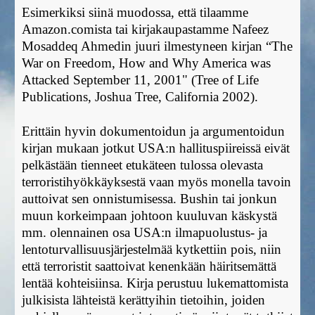
Esimerkiksi siinä muodossa, että tilaamme
Amazon.comista tai kirjakaupastamme Nafeez
Mosaddeq Ahmedin juuri ilmestyneen kirjan “The
War on Freedom, How and Why America was
Attacked September 11, 2001" (Tree of Life
Publications, Joshua Tree, California 2002).
Erittäin hyvin dokumentoidun ja argumentoidun
kirjan mukaan jotkut USA:n hallituspiireissä eivät
pelkästään tienneet etukäteen tulossa olevasta
terroristihyökkäyksestä vaan myös monella tavoin
auttoivat sen onnistumisessa. Bushin tai jonkun
muun korkeimpaan johtoon kuuluvan käskystä
mm. olennainen osa USA:n ilmapuolustus- ja
lentoturvallisuusjärjestelmää kytkettiin pois, niin
että terroristit saattoivat kenenkään häiritsemättä
lentää kohteisiinsa. Kirja perustuu lukemattomista
julkisista lähteistä kerättyihin tietoihin, joiden