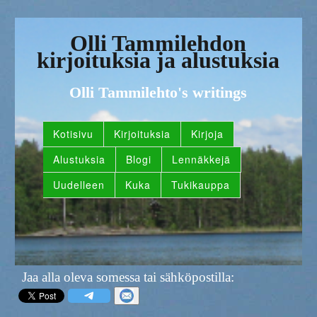
Olli Tammilehdon
kirjoituksia ja alustuksia
Olli Tammilehto's writings
Kotisivu
Kirjoituksia
Kirjoja
Alustuksia
Blogi
Lennäkkejä
Uudelleen
Kuka
Tukikauppa
Jaa alla oleva somessa tai sähköpostilla: