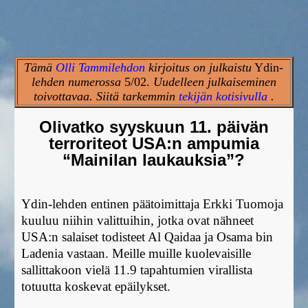
Tämä
Olli Tammilehdon
kirjoitus on julkaistu
Ydin
-
lehden
numerossa
5/02.
Uudelleen julkaiseminen
toivottavaa. Siitä tarkemmin
tekijän kotisivulla
.
Olivatko syyskuun 11. päivän
terroriteot USA:n ampumia
“Mainilan laukauksia”?
Ydin-lehden entinen päätoimittaja Erkki Tuomoja
kuuluu niihin valittuihin, jotka ovat nähneet
USA:n salaiset todisteet Al Qaidaa ja Osama bin
Ladenia vastaan. Meille muille kuolevaisille
sallittakoon vielä 11.9 tapahtumien virallista
totuutta koskevat epäilykset.