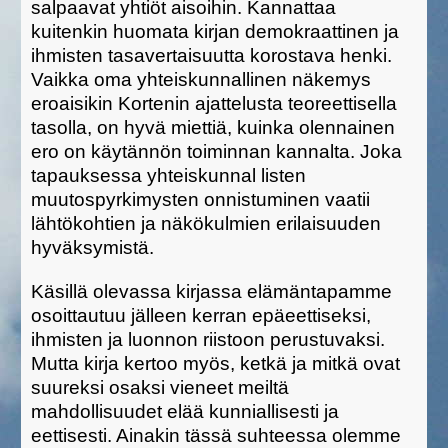
salpaavat yhtiöt aisoihin. Kannattaa
kuitenkin huomata kirjan demokraattinen ja
ihmisten tasavertaisuutta korostava henki.
Vaikka oma yhteiskunnallinen näkemys
eroaisikin Kortenin ajattelusta teoreettisella
tasolla, on hyvä miettiä, kuinka olennainen
ero on käytännön toiminnan kannalta. Joka
tapauksessa yhteiskunnal listen
muutospyrkimysten onnistuminen vaatii
lähtökohtien ja näkökulmien erilaisuuden
hyväksymistä.
Käsillä olevassa kirjassa elämäntapamme
osoittautuu jälleen kerran epäeettiseksi,
ihmisten ja luonnon riistoon perustuvaksi.
Mutta kirja kertoo myös, ketkä ja mitkä ovat
suureksi osaksi vieneet meiltä
mahdollisuudet elää kunniallisesti ja
eettisesti. Ainakin tässä suhteessa olemme