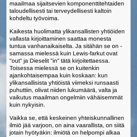
maailmaa sijaitsevien komponenttitehtaiden
taloudellisesti tai terveydellisesti kaltoin
kohdeltu työvoima.
Kaikesta huolimatta ylikansallisten yhtiöiden
vallasta kirjoittaminen saattaa monesta
tuntua vanhanaikaiselta. Ja sitähän se on -
samassa mielessä kuin Lewis-farkut ovat
"out" ja Dieselit "in" tätä kirjoitettaessa.
Toisessa mielessä se on kuitenkin
ajankohtaisempaa kuin koskaan: kun
ylikansallisista yhtiöistä viimeksi runsaasti
puhuttiin, olivat niiden lukumäärä, valta ja
vaikutus maailman ongelmiin vähäisemmät
kuin nykyisin.
Vaikka se, että keskeinen yhteiskunnallinen
ilmiö jää varjoon, on aina vaarallista, on siitä
jotain hyötyäkin: ilmiötä on helpompi alkaa