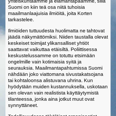
yhteiskuntaamme ja elämäntapaamme, sillä
Suomi on kiin teä osa niitä tuhoisia
maailmanlaajuisia ilmiöitä, joita Korten
tarkastelee.
Ilmiöiden tuttuudesta huolimatta ne tahtovat
jäädä näkymättömiksi. Niiden taustalla olevat
keskeiset toimijat ylikansalliset yhtiöt
saattavat vaikuttaa etäisiltä. Poliittisessa
keskustelussamme on totuttu etsimään
ongelmille vain kotimaisia syitä ja
seurauksia. Maailmantapahtumissa Suomi
nähdään joko viattomana sivustakatsojana
tai kohtaloonsa alistuvana uhrina. Kun
hyödytään muiden kustannuksella, uskotaan
sen olevan vain realistista käyttäytymistä
tilanteessa, jonka aina jotkut muut ovat
synnyttäneet.