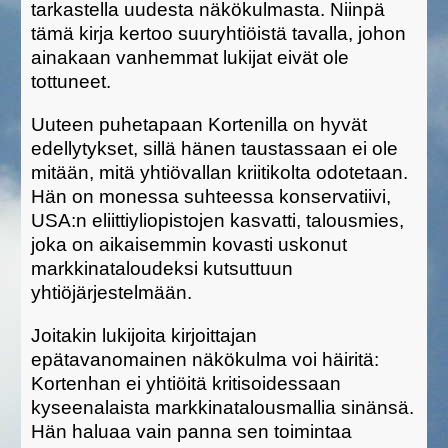
tarkastella uudesta näkökulmasta. Niinpä
tämä kirja kertoo suuryhtiöistä tavalla, johon
ainakaan vanhemmat lukijat eivät ole
tottuneet.
Uuteen puhetapaan Kortenilla on hyvät
edellytykset, sillä hänen taustassaan ei ole
mitään, mitä yhtiövallan kriitikolta odotetaan.
Hän on monessa suhteessa konservatiivi,
USA:n eliittiyliopistojen kasvatti, talousmies,
joka on aikaisemmin kovasti uskonut
markkinataloudeksi kutsuttuun
yhtiöjärjestelmään.
Joitakin lukijoita kirjoittajan
epätavanomainen näkökulma voi häiritä:
Kortenhan ei yhtiöitä kritisoidessaan
kyseenalaista markkinatalousmallia sinänsä.
Hän haluaa vain panna sen toimintaa