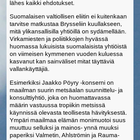
lähes kaikki ehdotukset.
Suomalaisen valtiollisen eliitin ei kuitenkaan
tarvitse matkustaa Brysseliin kuullakseen,
mitä ylikansallisilla yhtiöillä on sydämellään.
Virkamiesten ja poliitikkojen hyvässä
huomassa lukuisista suomalaisista yhtiöistä
on viimeisen kymmenen vuoden kuluessa
kasvanut kan sainväliset mitat täyttäviä
vallankäyttäjiä.
Esimerkiksi Jaakko Pöyry -konserni on
maailman suurin metsäalan suunnittelu- ja
konsulttiyhtiö, joka on huomattavassa
määrin vastuussa tropiikin metsissä
käynnissä olevasta teollisesta hävityksestä.
Ympäri maailmaa elämän monimuotoi suus
muuttuu selluksi ja mainos- ynnä muuksi
paperiksi Valmetin, Ahlströmin ja Rauma-