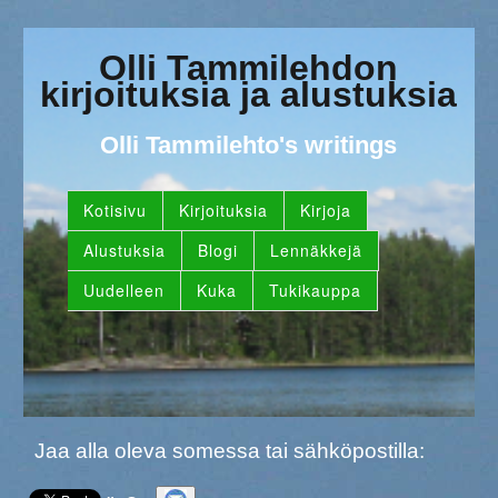
Olli Tammilehdon
kirjoituksia ja alustuksia
Olli Tammilehto's writings
Kotisivu
Kirjoituksia
Kirjoja
Alustuksia
Blogi
Lennäkkejä
Uudelleen
Kuka
Tukikauppa
Jaa alla oleva somessa tai sähköpostilla: