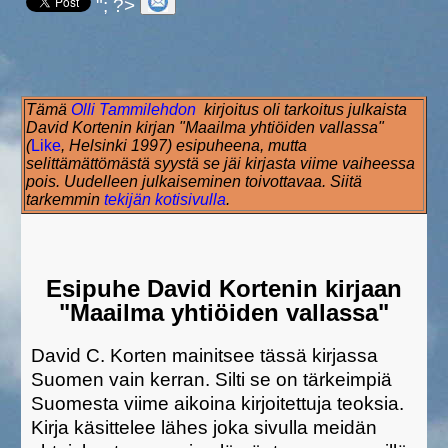
"; ?>
Tämä
Olli Tammilehdon
kirjoitus oli tarkoitus julkaista
David Kortenin kirjan "Maailma yhtiöiden vallassa"
(
Like
, Helsinki 1997) esipuheena, mutta
selittämättömästä syystä se jäi kirjasta viime vaiheessa
pois. Uudelleen julkaiseminen toivottavaa. Siitä
tarkemmin
tekijän kotisivulla
.
Esipuhe David Kortenin kirjaan
"Maailma yhtiöiden vallassa"
David C. Korten mainitsee tässä kirjassa
Suomen vain kerran. Silti se on tärkeimpiä
Suomesta viime aikoina kirjoitettuja teoksia.
Kirja käsittelee lähes joka sivulla meidän