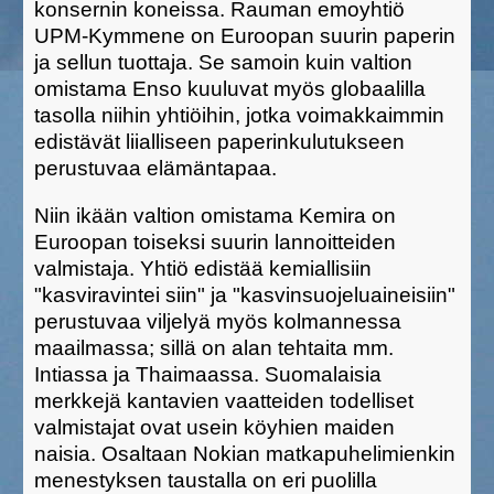
konsernin koneissa. Rauman emoyhtiö
UPM-Kymmene on Euroopan suurin paperin
ja sellun tuottaja. Se samoin kuin valtion
omistama Enso kuuluvat myös globaalilla
tasolla niihin yhtiöihin, jotka voimakkaimmin
edistävät liialliseen paperinkulutukseen
perustuvaa elämäntapaa.
Niin ikään valtion omistama Kemira on
Euroopan toiseksi suurin lannoitteiden
valmistaja. Yhtiö edistää kemiallisiin
"kasviravintei siin" ja "kasvinsuojeluaineisiin"
perustuvaa viljelyä myös kolmannessa
maailmassa; sillä on alan tehtaita mm.
Intiassa ja Thaimaassa. Suomalaisia
merkkejä kantavien vaatteiden todelliset
valmistajat ovat usein köyhien maiden
naisia. Osaltaan Nokian matkapuhelimienkin
menestyksen taustalla on eri puolilla