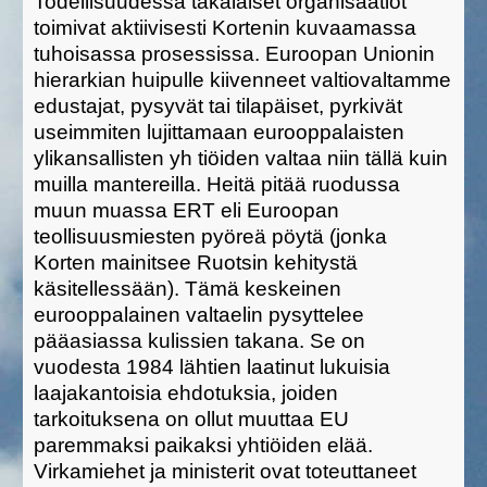
Todellisuudessa täkäläiset organisaatiot
toimivat aktiivisesti Kortenin kuvaamassa
tuhoisassa prosessissa. Euroopan Unionin
hierarkian huipulle kiivenneet valtiovaltamme
edustajat, pysyvät tai tilapäiset, pyrkivät
useimmiten lujittamaan eurooppalaisten
ylikansallisten yh tiöiden valtaa niin tällä kuin
muilla mantereilla. Heitä pitää ruodussa
muun muassa ERT eli Euroopan
teollisuusmiesten pyöreä pöytä (jonka
Korten mainitsee Ruotsin kehitystä
käsitellessään). Tämä keskeinen
eurooppalainen valtaelin pysyttelee
pääasiassa kulissien takana. Se on
vuodesta 1984 lähtien laatinut lukuisia
laajakantoisia ehdotuksia, joiden
tarkoituksena on ollut muuttaa EU
paremmaksi paikaksi yhtiöiden elää.
Virkamiehet ja ministerit ovat toteuttaneet