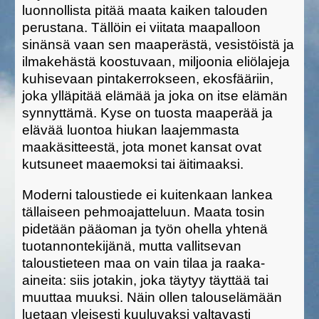
luonnollista pitää maata kaiken talouden
perustana. Tällöin ei viitata maapalloon
sinänsä vaan sen maaperästä, vesistöistä ja
ilmakehästä koostuvaan, miljoonia eliölajeja
kuhisevaan pintakerrokseen, ekosfääriin,
joka ylläpitää elämää ja joka on itse elämän
synnyttämä. Kyse on tuosta maaperää ja
elävää luontoa hiukan laajemmasta
maakäsitteestä, jota monet kansat ovat
kutsuneet maaemoksi tai äitimaaksi.
Moderni taloustiede ei kuitenkaan lankea
tällaiseen pehmoajatteluun. Maata tosin
pidetään pääoman ja työn ohella yhtenä
tuotannontekijänä, mutta vallitsevan
taloustieteen maa on vain tilaa ja raaka-
aineita: siis jotakin, joka täytyy täyttää tai
muuttaa muuksi. Näin ollen talouselämään
luetaan yleisesti kuuluvaksi valtavasti