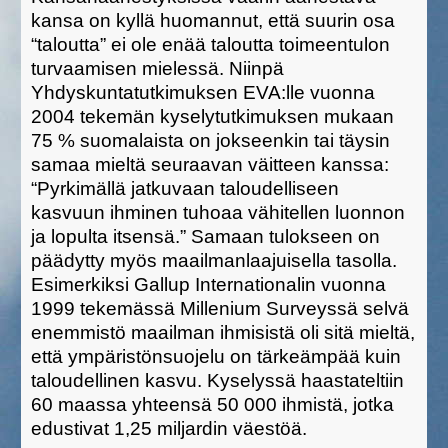
kansa on kyllä huomannut, että suurin osa
“taloutta” ei ole enää taloutta toimeentulon
turvaamisen mielessä. Niinpä
Yhdyskuntatutkimuksen EVA:lle vuonna
2004 tekemän kyselytutkimuksen mukaan
75 % suomalaista on jokseenkin tai täysin
samaa mieltä seuraavan väitteen kanssa:
“Pyrkimällä jatkuvaan taloudelliseen
kasvuun ihminen tuhoaa vähitellen luonnon
ja lopulta itsensä.” Samaan tulokseen on
päädytty myös maailmanlaajuisella tasolla.
Esimerkiksi Gallup Internationalin vuonna
1999 tekemässä Millenium Surveyssä selvä
enemmistö maailman ihmisistä oli sitä mieltä,
että ympäristönsuojelu on tärkeämpää kuin
taloudellinen kasvu. Kyselyssä haastateltiin
60 maassa yhteensä 50 000 ihmistä, jotka
edustivat 1,25 miljardin väestöä.