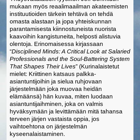
mukaan myös reaalimaailman akateemisten
instituutioiden tärkein tehtävä on tehdä
omasta alastaan ja jopa yhteiskunnan
parantamisesta kiinnostuneista nuorista
kaavoihin kangistuneita, helposti alistuvia
olentoja. Erinomaisessa kirjassaan
“
Disciplined Minds: A Critical Look at Salaried
Professionals and the Soul-Battering System
That Shapes Their Lives
” (Kurinalaistetut
mielet: Kriittinen katsaus palkka-
asiantuntijoihin ja sielua ruhjovaan
järjestelmään joka muovaa heidän
elämäänsä) hän kuvaa, miten luodaan
asiantuntijaihminen, joka on valmis
hyväksymään ja levittämään mitä tahansa
terveen järjen vastaista oppia, jos
vaihtoehtona on järjestelmän
kyseenalaistaminen.