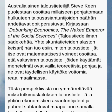
Australialainen taloustieteilijä Steve Keen
puolestaan osoittaa millaiseen pohjattomaan
hulluuteen talousasiantuntijoiden päähän
ahdettavat opit perustuvat. Kirjassaan
“
Debunking Economics, The Naked Emperor
of the Social Sciences
” (Taloustiede ilman
sädekehää, Yhteiskuntatieteiden alaston
keisari) hän tuo esiin, miten taloustieteilijät
itse ovat matemaattisesti voineet osoittaa,
että valtavirran taloustieteilijöiden käyttämät
menetelmät ovat vailla teoreettista pohjaa ja
ne ovat täydellisen käyttökelvottomia
reaalimaailmassa.
Tästä perspektiivistä on ymmärrettävää,
miksi tutkimuslaitoksen taloustieteilijä ja
yhtiön ekonomistien asiantuntijateot ja -
puheet suhtautuvat maapalloon samalla