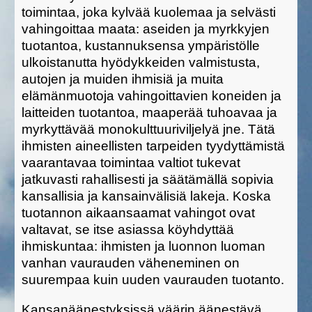
toimintaa, joka kylvää kuolemaa ja selvästi
vahingoittaa maata: aseiden ja myrkkyjen
tuotantoa, kustannuksensa ympäristölle
ulkoistanutta hyödykkeiden valmistusta,
autojen ja muiden ihmisiä ja muita
elämänmuotoja vahingoittavien koneiden ja
laitteiden tuotantoa, maaperää tuhoavaa ja
myrkyttävää monokulttuuriviljelyä jne. Tätä
ihmisten aineellisten tarpeiden tyydyttämistä
vaarantavaa toimintaa valtiot tukevat
jatkuvasti rahallisesti ja säätämällä sopivia
kansallisia ja kansainvälisiä lakeja. Koska
tuotannon aikaansaamat vahingot ovat
valtavat, se itse asiassa köyhdyttää
ihmiskuntaa: ihmisten ja luonnon luoman
vanhan vaurauden väheneminen on
suurempaa kuin uuden vaurauden tuotanto.
Kansanäänestyksissä väärin äänestävä