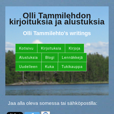
Olli Tammilehdon
kirjoituksia ja alustuksia
Olli Tammilehto's writings
Kotisivu
Kirjoituksia
Kirjoja
Alustuksia
Blogi
Lennäkkejä
Uudelleen
Kuka
Tukikauppa
Jaa alla oleva somessa tai sähköpostilla: