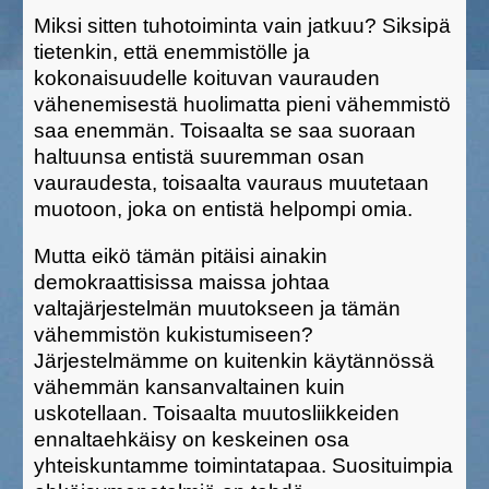
Miksi sitten tuhotoiminta vain jatkuu? Siksipä
tietenkin, että enemmistölle ja
kokonaisuudelle koituvan vaurauden
vähenemisestä huolimatta pieni vähemmistö
saa enemmän. Toisaalta se saa suoraan
haltuunsa entistä suuremman osan
vauraudesta, toisaalta vauraus muutetaan
muotoon, joka on entistä helpompi omia.
Mutta eikö tämän pitäisi ainakin
demokraattisissa maissa johtaa
valtajärjestelmän muutokseen ja tämän
vähemmistön kukistumiseen?
Järjestelmämme on kuitenkin käytännössä
vähemmän kansanvaltainen kuin
uskotellaan. Toisaalta muutosliikkeiden
ennaltaehkäisy on keskeinen osa
yhteiskuntamme toimintatapaa. Suosituimpia