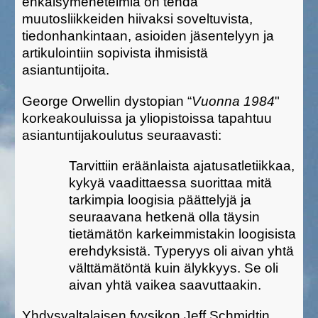
ehkäisymenetelmiä on tehdä
muutosliikkeiden hiivaksi soveltuvista,
tiedonhankintaan, asioiden jäsentelyyn ja
artikulointiin sopivista ihmisistä
asiantuntijoita.
George Orwellin dystopian “
Vuonna 1984
"
korkeakouluissa ja yliopistoissa tapahtuu
asiantuntijakoulutus seuraavasti:
Tarvittiin eräänlaista ajatusatletiikkaa,
kykyä vaadittaessa suorittaa mitä
tarkimpia loogisia päättelyjä ja
seuraavana hetkenä olla täysin
tietämätön karkeimmistakin loogisista
erehdyksistä. Typeryys oli aivan yhtä
välttämätöntä kuin älykkyys. Se oli
aivan yhtä vaikea saavuttaakin.
Yhdysvaltalaisen fyysikon Jeff Schmidtin