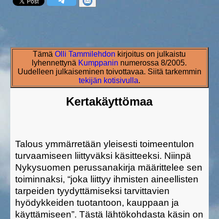
Tämä
Olli Tammilehdon
kirjoitus on julkaistu
lyhennettynä
Kumppanin
numerossa 8/2005.
Uudelleen julkaiseminen toivottavaa. Siitä tarkemmin
tekijän kotisivulla
.
Kertakäyttömaa
Talous ymmärretään yleisesti toimeentulon
turvaamiseen liittyväksi käsitteeksi. Niinpä
Nykysuomen perussanakirja määrittelee sen
toiminnaksi, “joka liittyy ihmisten aineellisten
tarpeiden tyydyttämiseksi tarvittavien
hyödykkeiden tuotantoon, kauppaan ja
käyttämiseen”. Tästä lähtökohdasta käsin on