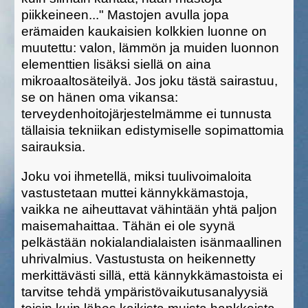
piikkeineen..." Mastojen avulla jopa
erämaiden kaukaisien kolkkien luonne on
muutettu: valon, lämmön ja muiden luonnon
elementtien lisäksi siellä on aina
mikroaaltosäteilyä. Jos joku tästä sairastuu,
se on hänen oma vikansa:
terveydenhoitojärjestelmämme ei tunnusta
tällaisia tekniikan edistymiselle sopimattomia
sairauksia.
Joku voi ihmetellä, miksi tuulivoimaloita
vastustetaan muttei kännykkämastoja,
vaikka ne aiheuttavat vähintään yhtä paljon
maisemahaittaa. Tähän ei ole syynä
pelkästään nokialandialaisten isänmaallinen
uhrivalmius. Vastustusta on heikennetty
merkittävästi sillä, että kännykkämastoista ei
tarvitse tehdä ympäristövaikutusanalyysiä