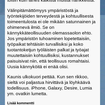
toisin kuin lähes kaikista muista hankkeista.
Välinpitämättömyys ympäristöstä ja
työntekijöiden terveydestä ja kohtuullisesta
toimeentulosta ei ole mikään satunnainen ja
ohimenevä ilmiö. Se on
kännykkäteollisuuden olemassaolon ehto.
Jos ympäristön tuhoaminen lopetettaisiin,
työpaikat tehtäisiin turvallisiksi ja koko
tuotantoketjun työläisten palkat ja työajat
muutettaisiin kohtuullisiksi, kustannukset
paisuisivat niin, että teollisuus romahtaisi.
Uusia kännyköitä ei enää olisi.
Kaunis ulkokuori pettää. Kun sen rikkoo,
sieltä voi paljastua hirvittävä ja löyhkäävä
todellisuus. iPhone, Galaxy, Desire, Lumia
ym. ovatkin lumetta.
Lisää kommentti