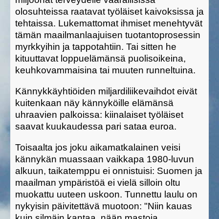
olosuhteissa raatavat työläiset kaivoksissa ja
tehtaissa. Lukemattomat ihmiset menehtyvät
tämän maailmanlaajuisen tuotantoprosessin
myrkkyihin ja tappotahtiin. Tai sitten he
kituuttavat loppuelämänsä puolisoikeina,
keuhkovammaisina tai muuten runneltuina.
Kännykkäyhtiöiden miljardiliikevaihdot eivät
kuitenkaan näy kännyköille elämänsä
uhraavien palkoissa: kiinalaiset työläiset
saavat kuukaudessa pari sataa euroa.
Toisaalta jos joku aikamatkalainen veisi
kännykän muassaan vaikkapa 1980-luvun
alkuun, taikatemppu ei onnistuisi: Suomen ja
maailman ympäristöä ei vielä silloin oltu
muokattu uuteen uskoon. Tunnettu laulu on
nykyisin päivitettävä muotoon: "Niin kauas
kuin silmäin kantaa, nään mastoja