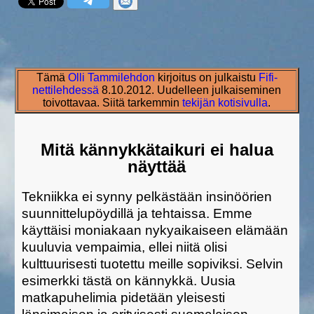
Tämä
Olli Tammilehdon
kirjoitus on julkaistu
Fifi-
nettilehdessä
8.10.2012. Uudelleen julkaiseminen
toivottavaa. Siitä tarkemmin
tekijän kotisivulla
.
Mitä kännykkätaikuri ei halua
näyttää
Tekniikka ei synny pelkästään insinöörien
suunnittelupöydillä ja tehtaissa. Emme
käyttäisi moniakaan nykyaikaiseen elämään
kuuluvia vempaimia, ellei niitä olisi
kulttuurisesti tuotettu meille sopiviksi. Selvin
esimerkki tästä on kännykkä. Uusia
matkapuhelimia pidetään yleisesti