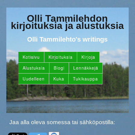
Olli Tammilehdon
kirjoituksia ja alustuksia
Olli Tammilehto's writings
Kotisivu
Kirjoituksia
Kirjoja
Alustuksia
Blogi
Lennäkkejä
Uudelleen
Kuka
Tukikauppa
Jaa alla oleva somessa tai sähköpostilla: