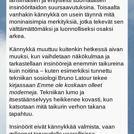
länsimaisen ja erityisesti suomalaisen
insinööritaidon suursaavutuksina. Toisaalta
vanhakin kännykkä on usein täynnä mitä
moninaisimpia merkityksiä, jotka tekevät sen
välttämättömäksi ja luonnolliseksi osaksi
arkea.
Kännykkä muuttuu kuitenkin hetkessä aivan
muuksi, kun vaihdetaan näkökulmaa ja
tarkastellaan insinöörejä enemmin taikureina
kuin noitina – kuten esimerkiksi tunnettu
tekniikan sosiologi Bruno Latour tekee
kirjassaan
Emme ole koskaan olleet
moderneja.
Tekniikan lumo ja
itsestäänselvyys heikkenee kovasti, kun
katsotaan mitä taikurin verhon takana
tapahtuu.
Insinöörit eivät kännykkää valmista, vaan
miljoonat terveydelle vaarallisissa