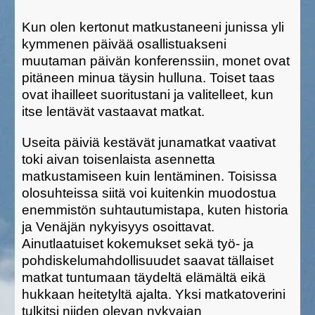
Kun olen kertonut matkustaneeni junissa yli
kymmenen päivää osallistuakseni
muutaman päivän konferenssiin, monet ovat
pitäneen minua täysin hulluna. Toiset taas
ovat ihailleet suoritustani ja valitelleet, kun
itse lentävät vastaavat matkat.
Useita päiviä kestävät junamatkat vaativat
toki aivan toisenlaista asennetta
matkustamiseen kuin lentäminen. Toisissa
olosuhteissa siitä voi kuitenkin muodostua
enemmistön suhtautumistapa, kuten historia
ja Venäjän nykyisyys osoittavat.
Ainutlaatuiset kokemukset sekä työ- ja
pohdiskelumahdollisuudet saavat tällaiset
matkat tuntumaan täydeltä elämältä eikä
hukkaan heitetyltä ajalta. Yksi matkatoverini
tulkitsi niiden olevan nykyajan