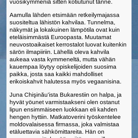
vuosikymmeniä sitten kotiutunut tänne.
Aamulla lähden etsimään retkeilymajassa
suositeltua lähistön kahvilaa. Tunnelma,
näkymät ja lokakuinen lämpötila ovat kuin
eteläisimmästä Euroopasta. Muutamat
neuvostoaikaiset kerrostalot luovat kuitenkin
särön ilmapiiriin. Lähellä oleva kahvila
aukeaa vasta kymmeneltä, mutta vähän
kauempaa löytyy opiskelijoiden suosima
paikka, josta saa kaikki mahdolliset
erikoiskahvit halutessa myös vegaanisina.
Juna Chi
ş
in
ă
u'ista Bukarestiin on halpa, ja
hyvät yöunet varmistaakseni olen ostanut
lipun ensimmäiseen luokkaan eli kahden
hengen hyttiin. Matkatoverini työskentelee
moldovalaisessa firmassa, joka valmistaa
etäluettavia sähkömittareita. Hän on