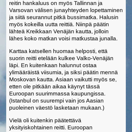
reitin hankaluus on myös Tallinnan ja
Varsovan välisen junayhteyden lopettaminen
ja siitä seurannut pitkä bussimatka. Halusin
myös kokeilla uutta reittiä. Niinpä päätin
lähteä Kreikkaan Venäjän kautta, jolloin
lähes koko matkan voisi matkustaa junalla.
Karttaa katsellen huomaa helposti, että
suorin reitti etelään kulkee Valko-Venäjän
läpi. En kuitenkaan halunnut ostaa
ylimääräistä viisumia, ja siksi päätin mennä
Moskovan kautta. Asiaan vaikutti myös se,
etten ole pitkään aikaa käynyt tässä
Euroopan suurimmassa kaupungissa.
(Istanbul on suurempi vain jos Aasian
puoleinen väestö lasketaan mukaan.)
Vielä oli kuitenkin päätettävä
yksityiskohtainen reitti. Euroopan