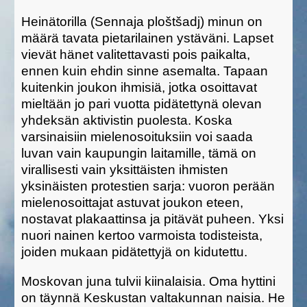
Heinätorilla (Sennaja plo
š
t
š
adj) minun on
määrä tavata pietarilainen ystäväni. Lapset
vievät hänet valitettavasti pois paikalta,
ennen kuin ehdin sinne asemalta. Tapaan
kuitenkin joukon ihmisiä, jotka osoittavat
mieltään jo pari vuotta pidätettynä olevan
yhdeksän aktivistin puolesta. Koska
varsinaisiin mielenosoituksiin voi saada
luvan vain kaupungin laitamille, tämä on
virallisesti vain yksittäisten ihmisten
yksinäisten protestien sarja: vuoron perään
mielenosoittajat astuvat joukon eteen,
nostavat plakaattinsa ja pitävät puheen. Yksi
nuori nainen kertoo varmoista todisteista,
joiden mukaan pidätettyjä on kidutettu.
Moskovan juna tulvii kiinalaisia. Oma hyttini
on täynnä Keskustan valtakunnan naisia. He