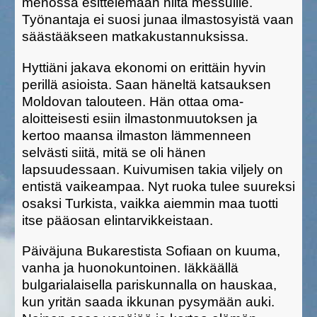
menossa esittelemään niitä messuille.
Työnantaja ei suosi junaa ilmastosyistä vaan
säästääkseen matkakustannuksissa.
Hyttiäni jakava ekonomi on erittäin hyvin
perillä asioista. Saan häneltä katsauksen
Moldovan talouteen. Hän ottaa oma-
aloitteisesti esiin ilmastonmuutoksen ja
kertoo maansa ilmaston lämmenneen
selvästi siitä, mitä se oli hänen
lapsuudessaan. Kuivumisen takia viljely on
entistä vaikeampaa. Nyt ruoka tulee suureksi
osaksi Turkista, vaikka aiemmin maa tuotti
itse pääosan elintarvikkeistaan.
Päiväjuna Bukarestista Sofiaan on kuuma,
vanha ja huonokuntoinen. Iäkkäällä
bulgarialaisella pariskunnalla on hauskaa,
kun yritän saada ikkunan pysymään auki.