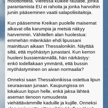
moottoritietä. Vieressä kulkee rautatie, jonka
parantamista EU ei rahoita ja jonka harvoihin
juniin pääseminen vaatii salapoliisitaitoja.
Kun pääsemme Kreikan puolelle maisemat
alkavat olla karumpia ja metsiä näkyy
harvemmin. Vähitellen alan huolestua:
emmehän mitenkään ehdi lipussani
mainittuun aikaan Thessalonikiin. Näyttää
siltä, että myöhästyn junastani. Kun kerron
huoleni bussiemännällä, hän närkästyy:
enkö todellakaan ymmärrä, että bussin
myöhästyminen on aivan normaalia?
Onneksi saan Thessalonikissa ostettua lipun
seuraavaan junaan. Kaupungissa on
lokakuun lopun helle, enkä jaksa lähteä
aseman tienoon rumuudesta
viehättävämmille kaduille ja kujille. Onneksi