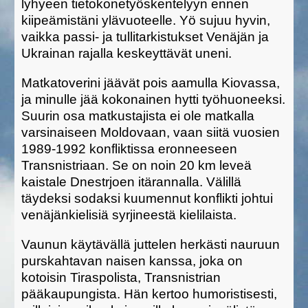
lyhyeen tietokonetyöskentelyyn ennen
kiipeämistäni ylävuoteelle. Yö sujuu hyvin,
vaikka passi- ja tullitarkistukset Venäjän ja
Ukrainan rajalla keskeyttävät uneni.
Matkatoverini jäävät pois aamulla Kiovassa,
ja minulle jää kokonainen hytti työhuoneeksi.
Suurin osa matkustajista ei ole matkalla
varsinaiseen Moldovaan, vaan siitä vuosien
1989-1992 konfliktissa eronneeseen
Transnistriaan. Se on noin 20 km leveä
kaistale Dnestrjoen itärannalla. Välillä
täydeksi sodaksi kuumennut konflikti johtui
venäjänkielisiä syrjineestä kielilaista.
Vaunun käytävällä juttelen herkästi nauruun
purskahtavan naisen kanssa, joka on
kotoisin Tiraspolista, Transnistrian
pääkaupungista. Hän kertoo humoristisesti,