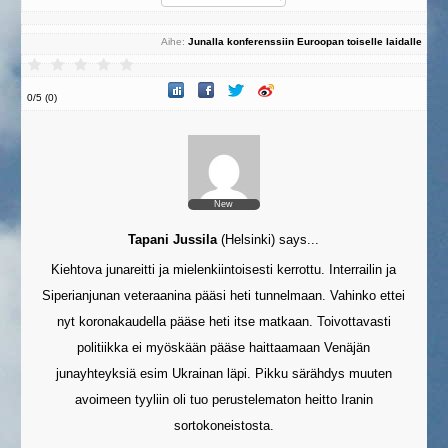
Aihe:
Junalla konferenssiin Euroopan toiselle laidalle
0
/
5
(
0
)
New
Tapani Jussila
(
Helsinki
)
says...
Kiehtova junareitti ja mielenkiintoisesti kerrottu. Interrailin ja
Siperianjunan veteraanina pääsi heti tunnelmaan. Vahinko ettei
nyt koronakaudella pääse heti itse matkaan. Toivottavasti
politiikka ei myöskään pääse haittaamaan Venäjän
junayhteyksiä esim Ukrainan läpi. Pikku särähdys muuten
avoimeen tyyliin oli tuo perustelematon heitto Iranin
sortokoneistosta.