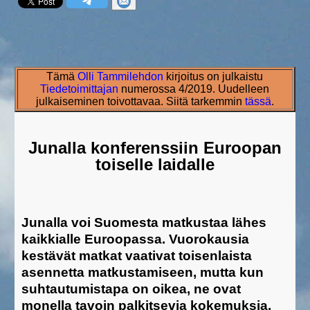
Tämä
Olli Tammilehdon
kirjoitus on julkaistu
Tiedetoimittajan
numerossa 4/2019. Uudelleen
julkaiseminen toivottavaa. Siitä tarkemmin
tässä
.
Junalla konferenssiin Euroopan
toiselle laidalle
Junalla voi Suomesta matkustaa lähes
kaikkialle Euroopassa. Vuorokausia
kestävät matkat vaativat toisenlaista
asennetta matkustamiseen, mutta kun
suhtautumistapa on oikea, ne ovat
monella tavoin palkitsevia kokemuksia.