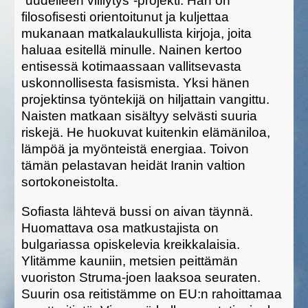
”uudelleen villiytys”-projekti. Hän on
filosofisesti orientoitunut ja kuljettaa
mukanaan matkalaukullista kirjoja, joita
haluaa esitellä minulle. Nainen kertoo
entisessä kotimaassaan vallitsevasta
uskonnollisesta fasismista. Yksi hänen
projektinsa työntekijä on hiljattain vangittu.
Naisten matkaan sisältyy selvästi suuria
riskejä. He huokuvat kuitenkin elämäniloa,
lämpöä ja myönteistä energiaa. Toivon
tämän pelastavan heidät Iranin valtion
sortokoneistolta.
Sofiasta lähtevä bussi on aivan täynnä.
Huomattava osa matkustajista on
bulgariassa opiskelevia kreikkalaisia.
Ylitämme kauniin, metsien peittämän
vuoriston Struma-joen laaksoa seuraten.
Suurin osa reitistämme on EU:n rahoittamaa