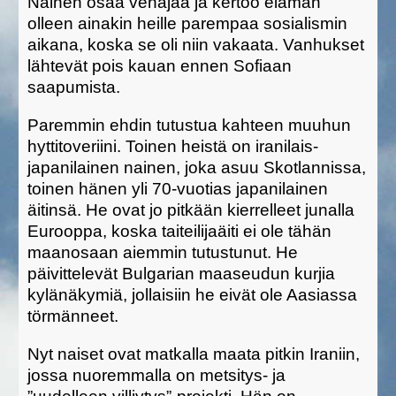
Nainen osaa venäjää ja kertoo elämän
olleen ainakin heille parempaa sosialismin
aikana, koska se oli niin vakaata. Vanhukset
lähtevät pois kauan ennen Sofiaan
saapumista.
Paremmin ehdin tutustua kahteen muuhun
hyttitoveriini. Toinen heistä on iranilais-
japanilainen nainen, joka asuu Skotlannissa,
toinen hänen yli 70-vuotias japanilainen
äitinsä. He ovat jo pitkään kierrelleet junalla
Eurooppa, koska taiteilijaäiti ei ole tähän
maanosaan aiemmin tutustunut. He
päivittelevät Bulgarian maaseudun kurjia
kylänäkymiä, jollaisiin he eivät ole Aasiassa
törmänneet.
Nyt naiset ovat matkalla maata pitkin Iraniin,
jossa nuoremmalla on metsitys- ja