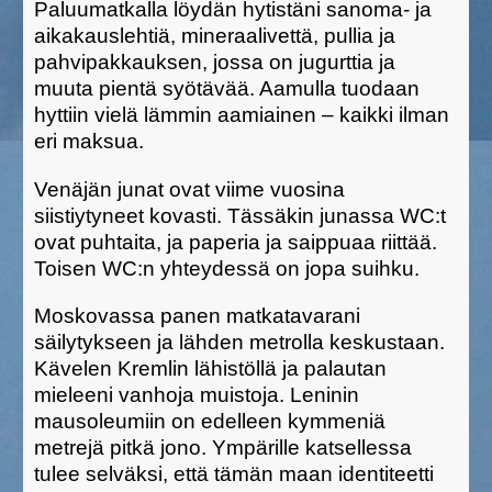
Paluumatkalla löydän hytistäni sanoma- ja
aikakauslehtiä, mineraalivettä, pullia ja
pahvipakkauksen, jossa on jugurttia ja
muuta pientä syötävää. Aamulla tuodaan
hyttiin vielä lämmin aamiainen – kaikki ilman
eri maksua.
Venäjän junat ovat viime vuosina
siistiytyneet kovasti. Tässäkin junassa WC:t
ovat puhtaita, ja paperia ja saippuaa riittää.
Toisen WC:n yhteydessä on jopa suihku.
Moskovassa panen matkatavarani
säilytykseen ja lähden metrolla keskustaan.
Kävelen Kremlin lähistöllä ja palautan
mieleeni vanhoja muistoja. Leninin
mausoleumiin on edelleen kymmeniä
metrejä pitkä jono. Ympärille katsellessa
tulee selväksi, että tämän maan identiteetti