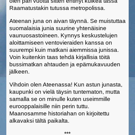
olen pari vuotta sitten ehtinyt kulkea tässä
Raamatustakin tutussa metropolissa.
Ateenan juna on aivan täynnä. Se muistuttaa
suomalaisia junia suurine yhtenäisine
vaunuosastoineen. Kynnys keskustelujen
aloittamiseen ventovieraiden kanssa on
suurempi kuin matkani aiemmissa junissa.
Voin kuitenkin taas tehdä kirjallisia töitä
bussimatkan ahtauden ja epämukavuuden
jälkeen.
Vihdoin olen Ateenassa! Kun astun junasta,
kaupunki on vielä täysin tuntematon, mutta
samalla se on minulle kuten useimmille
eurooppalaisille niin perin tuttu.
Maanosamme historiahan on kirjoitettu
alkavaksi tältä paikalta.
***