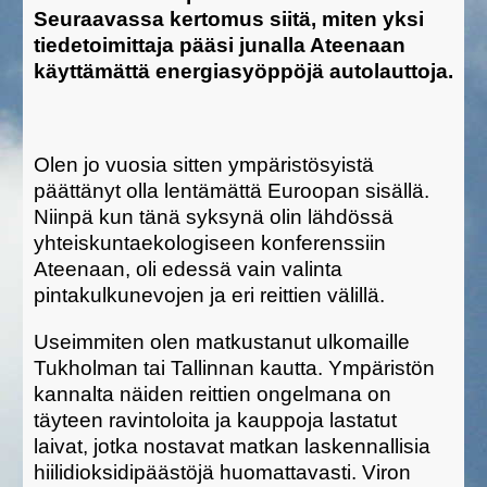
Seuraavassa kertomus siitä, miten yksi
tiedetoimittaja pääsi junalla Ateenaan
käyttämättä energiasyöppöjä autolauttoja.
Olen jo vuosia sitten ympäristösyistä
päättänyt olla lentämättä Euroopan sisällä.
Niinpä kun tänä syksynä olin lähdössä
yhteiskuntaekologiseen konferenssiin
Ateenaan, oli edessä vain valinta
pintakulkunevojen ja eri reittien välillä.
Useimmiten olen matkustanut ulkomaille
Tukholman tai Tallinnan kautta. Ympäristön
kannalta näiden reittien ongelmana on
täyteen ravintoloita ja kauppoja lastatut
laivat, jotka nostavat matkan laskennallisia
hiilidioksidipäästöjä huomattavasti. Viron