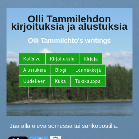
Olli Tammilehdon
kirjoituksia ja alustuksia
Olli Tammilehto's writings
Kotisivu
Kirjoituksia
Kirjoja
Alustuksia
Blogi
Lennäkkejä
Uudelleen
Kuka
Tukikauppa
Jaa alla oleva somessa tai sähköpostilla: