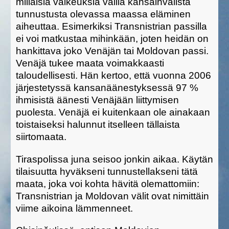
millaisia vaikeuksia vailla kansainvälistä
tunnustusta olevassa maassa eläminen
aiheuttaa. Esimerkiksi Transnistrian passilla
ei voi matkustaa mihinkään, joten heidän on
hankittava joko Venäjän tai Moldovan passi.
Venäjä tukee maata voimakkaasti
taloudellisesti. Hän kertoo, että vuonna 2006
järjestetyssä kansanäänestyksessä 97 %
ihmisistä äänesti Venäjään liittymisen
puolesta. Venäjä ei kuitenkaan ole ainakaan
toistaiseksi halunnut itselleen tällaista
siirtomaata.
Tiraspolissa juna seisoo jonkin aikaa. Käytän
tilaisuutta hyväkseni tunnustellakseni tätä
maata, joka voi kohta hävitä olemattomiin:
Transnistrian ja Moldovan välit ovat nimittäin
viime aikoina lämmenneet.