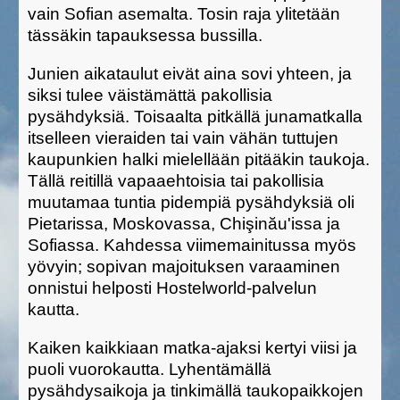
vain Sofian asemalta. Tosin raja ylitetään
tässäkin tapauksessa bussilla.
Junien aikataulut eivät aina sovi yhteen, ja
siksi tulee väistämättä pakollisia
pysähdyksiä. Toisaalta pitkällä junamatkalla
itselleen vieraiden tai vain vähän tuttujen
kaupunkien halki mielellään pitääkin taukoja.
Tällä reitillä vapaaehtoisia tai pakollisia
muutamaa tuntia pidempiä pysähdyksiä oli
Pietarissa, Moskovassa, Chi
ş
in
ă
u'issa ja
Sofiassa. Kahdessa viimemainitussa myös
yövyin; sopivan majoituksen varaaminen
onnistui helposti Hostelworld-palvelun
kautta.
Kaiken kaikkiaan matka-ajaksi kertyi viisi ja
puoli vuorokautta. Lyhentämällä
pysähdysaikoja ja tinkimällä taukopaikkojen