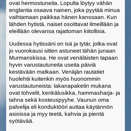
ovat hermostuneita. Lopulta löytyy vähän
englantia osaava nainen, joka pyytää minua
vaihtamaan paikkaa hänen kanssaan. Kun
lähden hytistä, naiset osoittavat ilmeillään ja
eleillään olevansa rajattoman kiitollisia.
Uudessa hytissäni on isä ja tytär, jotka ovat
jo vuorokausi sitten astuneet tähän junaan
Murmanskissa. He ovat venäläisten tapaan
hyvin varustautuneita useita päiviä
kestävään matkaan. Venäjän rautatiet
huolehtii kuitenkin myös huonommin
varustautuneista: lakanapaketin mukana
ovat tohvelit, kenkälusikka, hammasharja- ja
tahna sekä kosteuspyyhe. Vaunun oma
palvelija eli konduktööri auttaa käytännön
asioissa ja myy teetä, kahvia ja pientä
syötävää.