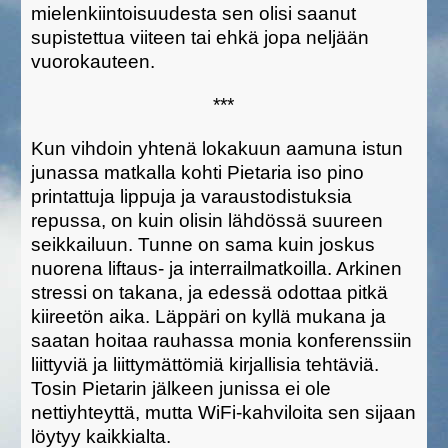
mielenkiintoisuudesta sen olisi saanut
supistettua viiteen tai ehkä jopa neljään
vuorokauteen.
***
Kun vihdoin yhtenä lokakuun aamuna istun
junassa matkalla kohti Pietaria iso pino
printattuja lippuja ja varaustodistuksia
repussa, on kuin olisin lähdössä suureen
seikkailuun. Tunne on sama kuin joskus
nuorena liftaus- ja interrailmatkoilla. Arkinen
stressi on takana, ja edessä odottaa pitkä
kiireetön aika. Läppäri on kyllä mukana ja
saatan hoitaa rauhassa monia konferenssiin
liittyviä ja liittymättömiä kirjallisia tehtäviä.
Tosin Pietarin jälkeen junissa ei ole
nettiyhteyttä, mutta WiFi-kahviloita sen sijaan
löytyy kaikkialta.