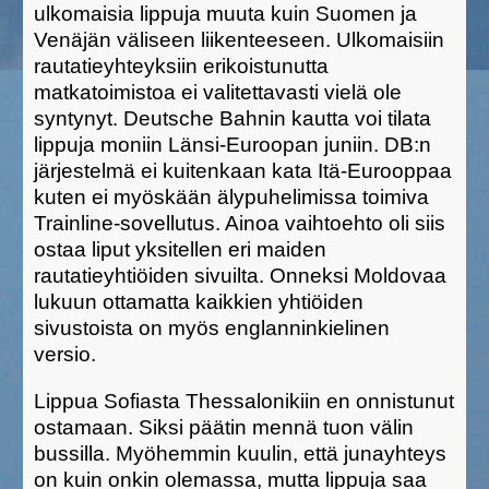
ulkomaisia lippuja muuta kuin Suomen ja
Venäjän väliseen liikenteeseen. Ulkomaisiin
rautatieyhteyksiin erikoistunutta
matkatoimistoa ei valitettavasti vielä ole
syntynyt. Deutsche Bahnin kautta voi tilata
lippuja moniin Länsi-Euroopan juniin. DB:n
järjestelmä ei kuitenkaan kata Itä-Eurooppaa
kuten ei myöskään älypuhelimissa toimiva
Trainline-sovellutus. Ainoa vaihtoehto oli siis
ostaa liput yksitellen eri maiden
rautatieyhtiöiden sivuilta. Onneksi Moldovaa
lukuun ottamatta kaikkien yhtiöiden
sivustoista on myös englanninkielinen
versio.
Lippua Sofiasta Thessalonikiin en onnistunut
ostamaan. Siksi päätin mennä tuon välin
bussilla. Myöhemmin kuulin, että junayhteys
on kuin onkin olemassa, mutta lippuja saa