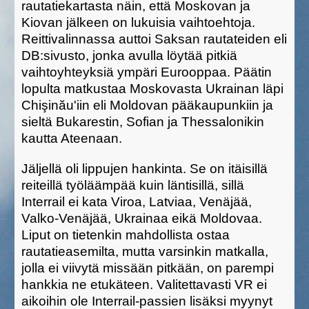
rautatiekartasta näin, että Moskovan ja
Kiovan jälkeen on lukuisia vaihtoehtoja.
Reittivalinnassa auttoi Saksan rautateiden eli
DB:sivusto, jonka avulla löytää pitkiä
vaihtoyhteyksiä ympäri Eurooppaa. Päätin
lopulta matkustaa Moskovasta Ukrainan läpi
Chi
ş
in
ă
u'iin eli Moldovan pääkaupunkiin ja
sieltä Bukarestin, Sofian ja Thessalonikin
kautta Ateenaan.
Jäljellä oli lippujen hankinta. Se on itäisillä
reiteillä työläämpää kuin läntisillä, sillä
Interrail ei kata Viroa, Latviaa, Venäjää,
Valko-Venäjää, Ukrainaa eikä Moldovaa.
Liput on tietenkin mahdollista ostaa
rautatieasemilta, mutta varsinkin matkalla,
jolla ei viivytä missään pitkään, on parempi
hankkia ne etukäteen. Valitettavasti VR ei
aikoihin ole Interrail-passien lisäksi myynyt