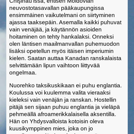
Chi
ş
in
ă
u'issä, entisen Moldovian
neuvostotasavallan pääkaupungissa
ensimmäinen vaikutelmani on siirtyminen
ajassa taaksepäin. Asemalla kaikki puhuvat
vain venäjää, ja käytännön asioiden
hoitaminen on tehty hankalaksi. Onneksi
olen läntisen maailmanvallan puhemuodon
lisäksi opetellun myös itäisen imperiumin
kielen. Saatan auttaa Kanadan ranskalaista
selvittämään lipun vaihtoon liittyvää
ongelmaa.
Nuorehko taksikuskikaan ei puhu englantia.
Koulussa voi kuulemma valita vieraaksi
kieleksi vain venäjän ja ranskan. Hostellin
pitäjä sen sijaan puhuu englantia ja vieläpä
pehmeällä afroamerikkalaisella aksentilla.
Hän on Yhdysvalloista kotoisin oleva
kuusikymppinen mies, joka on jo