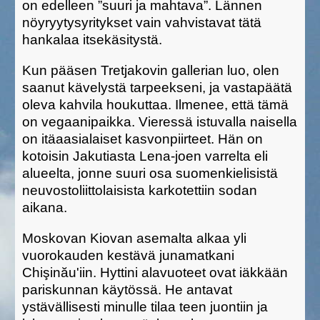
on edelleen ”suuri ja mahtava”. Lännen
nöyryytysyritykset vain vahvistavat tätä
hankalaa itsekäsitystä.
Kun pääsen Tretjakovin gallerian luo, olen
saanut kävelystä tarpeekseni, ja vastapäätä
oleva kahvila houkuttaa. Ilmenee, että tämä
on vegaanipaikka. Vieressä istuvalla naisella
on itäaasialaiset kasvonpiirteet. Hän on
kotoisin Jakutiasta Lena-joen varrelta eli
alueelta, jonne suuri osa suomenkielisistä
neuvostoliittolaisista karkotettiin sodan
aikana.
Moskovan Kiovan asemalta alkaa yli
vuorokauden kestävä junamatkani
Chi
ş
in
ă
u'iin. Hyttini alavuoteet ovat iäkkään
pariskunnan käytössä. He antavat
ystävällisesti minulle tilaa teen juontiin ja