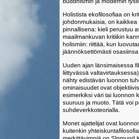
buddhismin ja modernin fysi
Holistista ekofilosofiaa on krit
johdonmukaisia, on kaikkea n
pinnallisena: kieli perustuu a
maailmankuvan kritiikin kan
holismiin: riittää, kun luov
jäännöksettömästi osasiinsa
Uuden ajan länsimaisessa filo
liittyvässä valtavirtauksessa
nähty edistävän luonnon tuhoa
ominaisuudet ovat objektiiv
esimerkiksi väri tai luonnon 
suuruus ja muoto. Tätä voi p
suhdeverkkoteorialla.
Monet ajattelijat ovat luonn
kuitenkin yhteiskuntafilosofia
merkittävimpiä on Slgmund