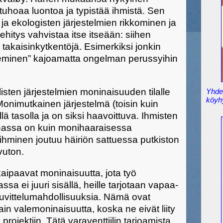
 tuhoaa luontoa ja typistää ihmistä. Sen
ja ekologisten järjestelmien rikkominen ja
hitys vahvistaa itse itseään: siihen
a takaisinkytkentöjä. Esimerkiksi jonkin
eminen” kajoamatta ongelman perussyihin
sten järjestelmien moninaisuuden tilalle
Yhden
köyh
onimutkainen järjestelmä (toisin kuin
lä tasolla ja on siksi haavoittuva. Ihmisten
nnassa on kuin monihaaraisessa
ihminen joutuu häiriön sattuessa putkiston
vuton.
aipaavat moninaisuutta, jota työ
sa ei juuri sisällä, heille tarjotaan vapaa-
huvittelumahdollisuuksia. Nämä ovat
n valemoninaisuutta, koska ne eivät liity
rojektiin. Tätä varaventtiilin tarjoamista