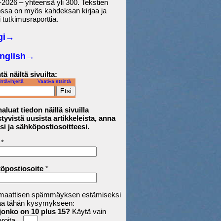
2026 – yhteensä yli 300. Tekstien
ossa on myös kahdeksan kirjaa ja
 tutkimusraporttia.
gi→
English
→
tä näiltä sivuilta:
intävihjeitä
Vaativa etsintä
aluat tiedon näillä sivuilla
tyvistä uusista artikkeleista, anna
si ja sähköpostiosoitteesi.
*
öpostiosoite
*
maattisen spämmäyksen estämiseksi
aa tähän kysymykseen:
jonko on 10 plus 15?
Käytä vain
roita.