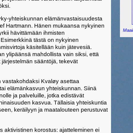
öksi.
yky-yhteiskunnan elämänvastaisuudesta
etlef Hartmann. Hänen mukaansa nykyinen
Maail
pyrkii hävittämään ihmisten
. Esimerkkinä tästä on nykyinen
misvirtoja käsitellään kuin jätevesiä.
ylipäänsä mahdollista vain siksi, että
 järjestelmän sääntöjä, tekevät
n vastakohdaksi Kvaløy asettaa
tai elämänkasvun yhteiskunnan. Siinä
lle ja palveluille, jotka edistävät
inaisuuden kasvua. Tällaisia yhteiskuntia
seen, keräilyyn ja maatalouteen perustuvat
s aktivistinen korostus: ajatteleminen ei