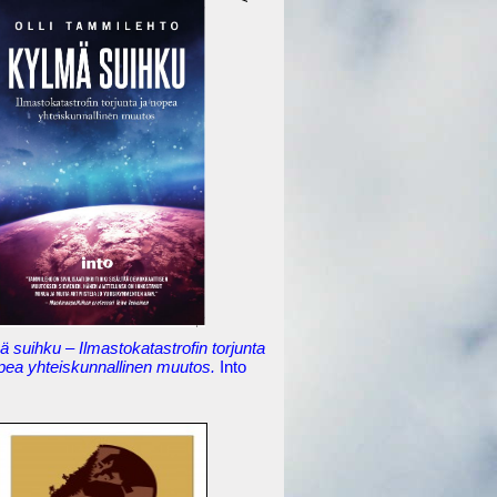
 suihku – Ilmastokatastrofin torjunta
opea yhteiskunnallinen muutos.
Into