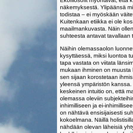
Ekofilosofit myöntävät, että 
näkemyksestä. Ylipäänsä mit
todistaa – ei myöskään väitet
Kuitenkaan etiikka ei ole ko
maailmankuvasta. Näin ollen 
suhteesta antavat tavallaan 
Näihin olemassaolon luonnet
kysyttäessä, miksi luontoa t
tapa vastata on viitata länsi
mukaan ihminen on muusta lu
sen sijaan korostetaan ihmi
yleensä ympäristön kanssa. M
keskeinen intuitio on, että 
olemassa oleviin subjekteihin
inhimilliseen ja ei-inhimil
on nähtävä ensisijaisesti suh
kokoelmana. Näillä holistisill
nähdään olevan läheisiä yhtym