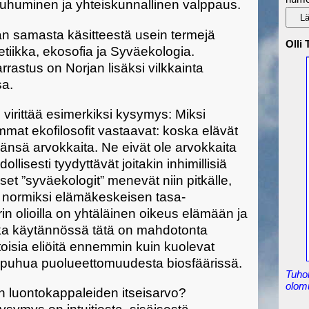
puhuminen ja yhteiskunnallinen valppaus.
ään samasta käsitteestä usein termejä
Olli
etiikka, ekosofia ja Syväekologia.
rrastus on Norjan lisäksi vilkkainta
sa.
 virittää esimerkiksi kysymys: Miksi
mat ekofilosofit vastaavat: koska elävät
nänsä arvokkaita. Ne eivät ole arvokkaita
llisesti tyydyttävät joitakin inhimillisiä
iset ”syväekologit” menevät niin pitkälle,
i normiksi elämäkeskeisen tasa-
rin olioilla on yhtäläinen oikeus elämään ja
ska käytännössä tätä on mahdotonta
toisia eliöitä ennemmin kuin kuolevat
 puhua puolueettomuudesta biosfäärissä.
Tuho
olom
en luontokappaleiden itseisarvo?