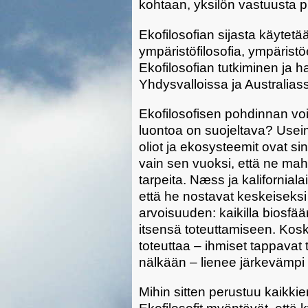
kohtaan, yksilön vastuusta 
Ekofilosofian sijasta käytet
ympäristöfilosofia, ympäristö
Ekofilosofian tutkiminen ja ha
Yhdysvalloissa ja Australias
Ekofilosofisen pohdinnan voi
luontoa on suojeltava? Useim
oliot ja ekosysteemit ovat si
vain sen vuoksi, että ne mahdo
tarpeita. Næss ja kaliforniala
että he nostavat keskeiseks
arvoisuuden: kaikilla biosfää
itsensä toteuttamiseen. Ko
toteuttaa – ihmiset tappavat 
nälkään – lienee järkevämpi
Mihin sitten perustuu kaikki