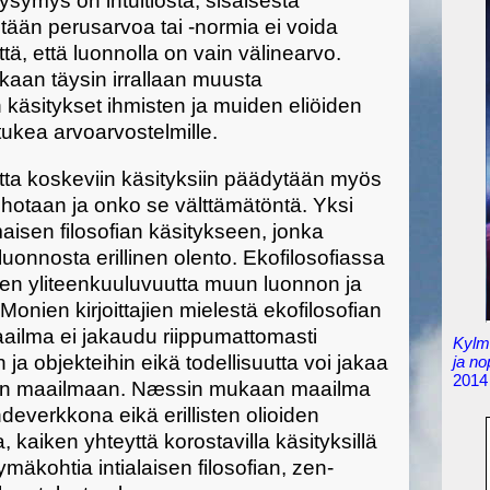
kysymys on intuitiosta, sisäisestä
ään perusarvoa tai -normia ei voida
tä, että luonnolla on vain välinearvo.
skaan täysin irrallaan muusta
käsitykset ihmisten ja muiden eliöiden
tukea arvoarvostelmille.
ta koskeviin käsityksiin päädytään myös
uhotaan ja onko se välttämätöntä. Yksi
maisen filosofian käsitykseen, jonka
onnosta erillinen olento. Ekofilosofiassa
sen yliteenkuuluvuutta muun luonnon ja
onien kirjoittajien mielestä ekofilosofian
maailma ei jakaudu riippumattomasti
Kylmä
 ja objekteihin eikä todellisuutta voi jakaa
ja n
2014
liseen maailmaan. Næssin mukaan maailma
deverkkona eikä erillisten olioiden
a, kaiken yhteyttä korostavilla käsityksillä
äkohtia intialaisen filosofian, zen-