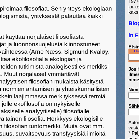
1977-
jouk
spiroimaa filosofiaa. Sen yhteys ekologiaan
kaksi
logismista, yrityksestä palauttaa kaikki
Blo
in 
 käyttää norjalaiset filosofiasta
jat ja luonnonsuojelusta kiinnostuneet
Etsin
un vaihteessa (Arne Næss, Sigmund Kvaløy,
Ets
taa ekofilosofialla ekologian ja
eiden tutkimista analogisesti esimerkiksi
Jos h
sa. Muut norjalaiset ymmärtävät
ilmes
nime
nalyyttisen filosofian mukaista käsitystä
 normien antamisen ja yhteiskunnallisten
Nimi
kkein laajimmassa merkityksessä termiä
olle ekofilosofia on nykyiselle
Sähk
ksiselle analyyttiselle) filosofialle
ltainen filosofia. Herkkyys ekologisille
Auto
n filosofian tuntomerkki. Muita ovat mm.
vast
*
Pal
suus, suvaitsevuus transfyysisiä ilmiöitä
nume