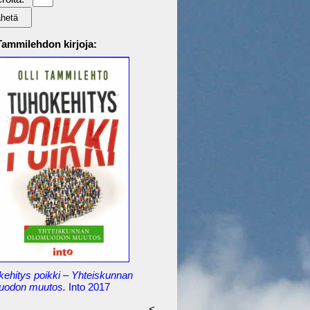
 Tammilehdon kirjoja:
kehitys poikki – Yhteiskunnan
uodon muutos.
Into 2017
<