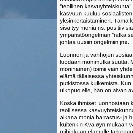
”teollinen kasvuyhteiskunta”
kasvuun kuuluu sosiaalisten 
yksinkertaistaminen. Tämä ke
sisältyy monia ns. positiivisi
ympäristöongelman ”ratkais
johtaa uusiin ongelmiin jne.
Luonnon ja vanhojen sosiaali
luodaan monimutkaisuutta. M
moninainen) toimii vain yhdel
elämä tällaisessa yhteisku
putkistossa kulkemista. Kun 
ulkopuolelle, hän on aivan a
Koska ihmiset luonnostaan k
teollisessa kasvuyhteiskunnas
aikana monia harrastus- ja 
kuitenkin Kvaløyn mukaan vai
mihinkään elämälle tärkeään p