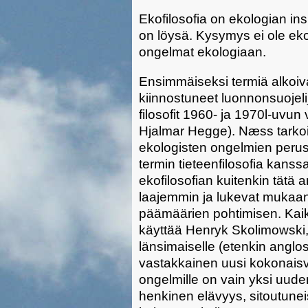
Ekofilosofia on ekologian in
on löysä. Kysymys ei ole eko
ongelmat ekologiaan.
Ensimmäiseksi termiä alkoivat
kiinnostuneet luonnonsuojeli
filosofit 1960- ja 1970l-uv
Hjalmar Hegge). Næss tarkoit
ekologisten ongelmien perust
termin tieteenfilosofia kans
ekofilosofian kuitenkin tätä a
laajemmin ja lukevat mukaan
päämäärien pohtimisen. Kai
käyttää Henryk Skolimowski, j
länsimaiselle (etenkin anglosa
vastakkainen uusi kokonaisva
ongelmille on vain yksi uude
henkinen elävyys, sitoutunei