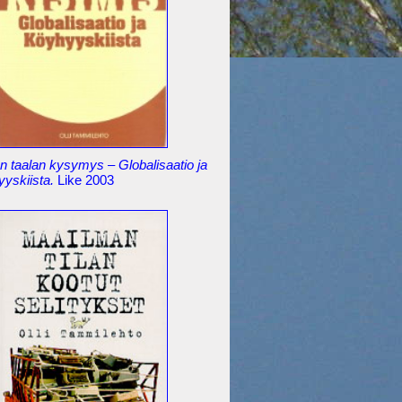
 taalan kysymys – Globalisaatio ja
yyskiista.
Like 2003