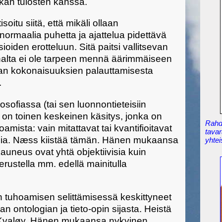
ikan tulosten kanssa.
isoitu siitä, että mikäli ollaan
ormaalia puhetta ja ajattelua pidettävä
sioiden erotteluun. Sitä paitsi vallitsevan
nalta ei ole tarpeen mennä äärimmäiseen
utaan kokonaisuuksien palauttamisesta
.
sofiassa (tai sen luonnontieteisiin
) on toinen keskeinen käsitys, jonka on
Rahdi
mista: vain mitattavat tai kvantifioitavat
tavar
isia. Næss kiistää tämän. Hänen mukaansa
yhtei
kauneus ovat yhtä objektiivisia kuin
erustella mm. edellä mainitulla
on tuhoamisen selittämisessä keskittyneet
an ontologian ja tieto-opin sijasta. Heistä
 Kvaløy. Hänen mukaansa nykyinen