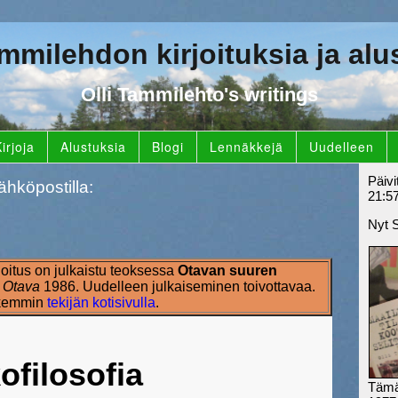
ammilehdon kirjoituksia ja alu
Olli Tammilehto's writings
irjoja
Alustuksia
Blogi
Lennäkkejä
Uudelleen
Päivi
ähköpostilla:
21:5
Nyt 
joitus on julkaistu teoksessa
Otavan suuren
,
Otava
1986. Uudelleen julkaiseminen toivottavaa.
rkemmin
tekijän kotisivulla
.
ofilosofia
Tämä 