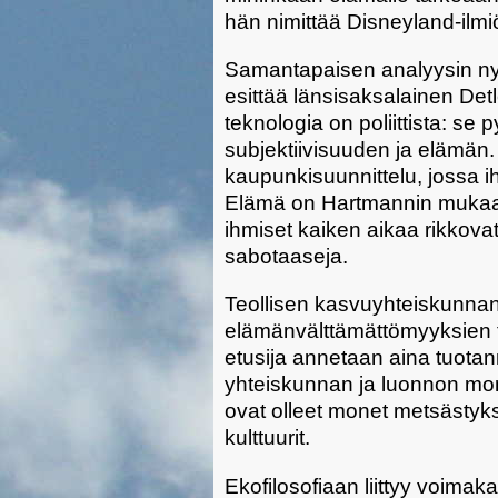
hän nimittää Disneyland-ilmi
Samantapaisen analyysin n
esittää länsisaksalainen D
teknologia on poliittista: se 
subjektiivisuuden ja elämän
kaupunkisuunnittelu, jossa ih
Elämä on Hartmannin mukaan 
ihmiset kaiken aikaa rikkovat
sabotaaseja.
Teollisen kasvuyhteiskunna
elämänvälttämättömyyksien 
etusija annetaan aina tuotanno
yhteiskunnan ja luonnon mon
ovat olleet monet metsästyk
kulttuurit.
Ekofilosofiaan liittyy voimaka