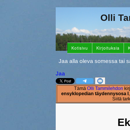
Olli T
Kotisivu
Kirjoituksia
K
Jaa alla oleva somessa tai s
Jaa
Tämä
Olli Tammilehdon
kir
ensyklopedian täydennysosa I
Siitä ta
Ek