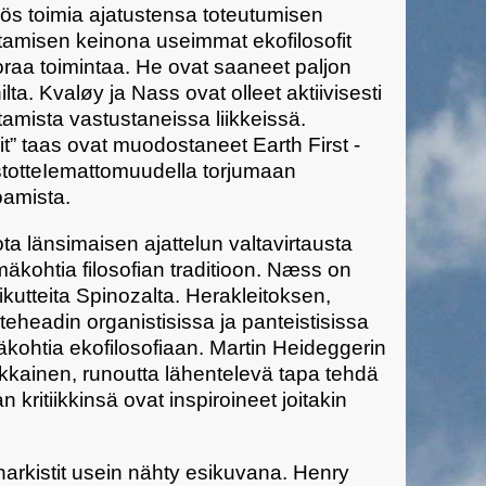
myös toimia ajatustensa toteutumisen
amisen keinona useimmat ekofilosofit
oraa toimintaa. He ovat saaneet paljon
a. Kvaløy ja Nass ovat olleet aktiivisesti
amista vastustaneissa liikkeissä.
it” taas ovat muodostaneet Earth First -
aistotteIemattomuudella torjumaan
oamista.
ota länsimaisen ajattelun valtavirtausta
mäkohtia filosofian traditioon. Næss on
kutteita Spinozalta. Herakleitoksen,
teheadin organistisissa ja panteistisissa
kohtia ekofilosofiaan. Martin Heideggerin
stakkainen, runoutta lähentelevä tapa tehdä
n kritiikkinsä ovat inspiroineet joitakin
narkistit usein nähty esikuvana. Henry