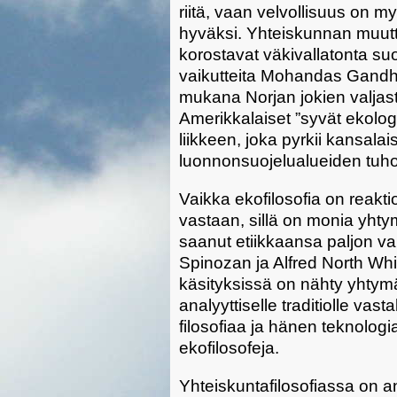
riitä, vaan velvollisuus on 
hyväksi. Yhteiskunnan muutt
korostavat väkivallatonta su
vaikutteita Mohandas Gandhilt
mukana Norjan jokien valjast
Amerikkalaiset ”syvät ekolog
liikkeen, joka pyrkii kansal
luonnonsuojelualueiden tuh
Vaikka ekofilosofia on reakti
vastaan, sillä on monia yhty
saanut etiikkaansa paljon vai
Spinozan ja Alfred North Whi
käsityksissä on nähty yhtymä
analyyttiselle traditiolle va
filosofiaa ja hänen teknologia
ekofilosofeja.
Yhteiskuntafilosofiassa on a