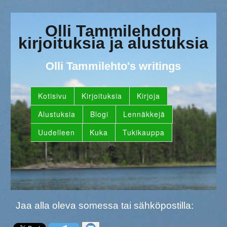
Olli Tammilehdon
kirjoituksia ja alustuksia
Olli Tammilehto's writings
Kotisivu
Kirjoituksia
Kirjoja
Alustuksia
Blogi
Lennäkkejä
Uudelleen
Kuka
Tukikauppa
Jaa alla oleva somessa tai sähköpostilla: