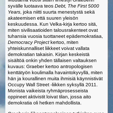
syvälle luotaava teos
Debt, The First 5000
Years,
joka niitti suurta menestystä sekä
akateemisen että
suuren yleisön
keskuudessa. Kun Velka-kirja kertoo sitä,
miten sivilisaatioiden talousrakenteet ovat
tuhansia vuosia tuottaneet epädemokratiaa,
Democracy Project
kertoo, miten
yhteiskunnalliset liikkeet voivat vallata
demokratian takaisin. Kirjan keskeistä
sisältöä onkin yhden tällaisen valtauksen
kuvaus: Graeber kertoo antropologisen
kenttätyön koulimalla havaintokyvyllä, miten
hän ja kourallinen muita ihmisiä käynnistivät
Occupy Wall Street -liikken syksyllä 2011.
Monista vaikeista ryhmäprosesseista
oppineet aktivistit loivat tilan, jossa aito
demokratia oli hetken mahdollista.