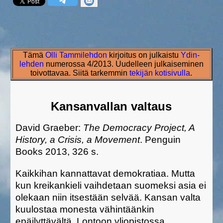
Tämä
Olli Tammilehdon
kirjoitus on julkaistu
Ydin-
lehden
numerossa 4/2013. Uudelleen julkaiseminen
toivottavaa. Siitä tarkemmin
tekijän kotisivulla
.
Kansanvallan valtaus
David Graeber:
The Democracy Project, A
History, a Crisis, a Movement
. Penguin
Books 2013, 326 s.
Kaikkihan kannattavat demokratiaa. Mutta
kun kreikankieli vaihdetaan suomeksi asia ei
olekaan niin itsestään selvää. Kansan valta
kuulostaa monesta vähintäänkin
epäilyttävältä. Lontoon yliopistossa