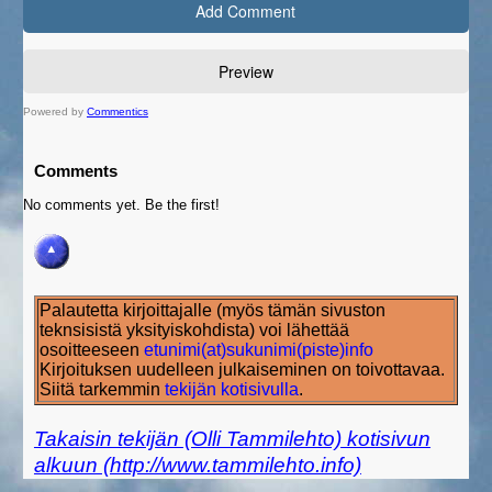
Powered by
Commentics
Comments
No comments yet. Be the first!
Palautetta kirjoittajalle (myös tämän sivuston
teknsisistä yksityiskohdista) voi lähettää
osoitteeseen
etunimi(at)sukunimi(piste)info
Kirjoituksen uudelleen julkaiseminen on toivottavaa.
Siitä tarkemmin
tekijän kotisivulla
.
Takaisin tekijän (Olli Tammilehto) kotisivun
alkuun (http://www.tammilehto.info)