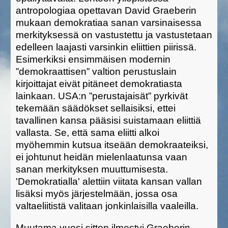
antropologiaa opettavan David Graeberin
mukaan demokratiaa sanan varsinaisessa
merkityksessä on vastustettu ja vastustetaan
edelleen laajasti varsinkin eliittien piirissä.
Esimerkiksi ensimmäisen modernin
”demokraattisen” valtion perustuslain
kirjoittajat eivät pitäneet demokratiasta
lainkaan. USA:n ”perustajaisät” pyrkivät
tekemään säädökset sellaisiksi, ettei
tavallinen kansa pääsisi suistamaan eliittiä
vallasta. Se, että sama eliitti alkoi
myöhemmin kutsua itseään demokraateiksi,
ei johtunut heidän mielenlaatunsa vaan
sanan merkityksen muuttumisesta.
'Demokratialla' alettiin viitata kansan vallan
lisäksi myös järjestelmään, jossa osa
valtaeliitistä valitaan jonkinlaisilla vaaleilla.
Muutama vuosi sitten ilmestyi Graeberin