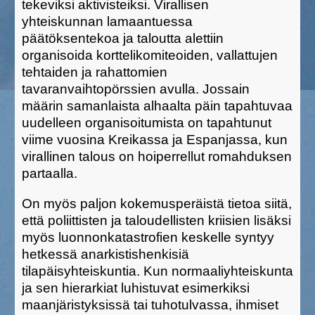
tekeviksi aktivisteiksi. Virallisen
yhteiskunnan lamaantuessa
päätöksentekoa ja taloutta alettiin
organisoida korttelikomiteoiden, vallattujen
tehtaiden ja rahattomien
tavaranvaihtopörssien avulla. Jossain
määrin samanlaista alhaalta päin tapahtuvaa
uudelleen organisoitumista on tapahtunut
viime vuosina Kreikassa ja Espanjassa, kun
virallinen talous on hoiperrellut romahduksen
partaalla.
On myös paljon kokemusperäistä tietoa siitä,
että poliittisten ja taloudellisten kriisien lisäksi
myös luonnonkatastrofien keskelle syntyy
hetkessä anarkistishenkisiä
tilapäisyhteiskuntia. Kun normaaliyhteiskunta
ja sen hierarkiat luhistuvat esimerkiksi
maanjäristyksissä tai tuhotulvassa, ihmiset