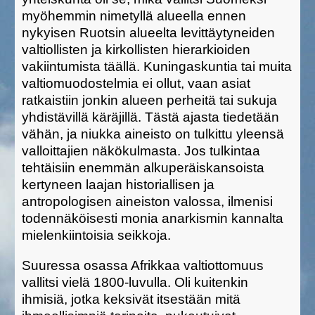
myöhemmin nimetyllä alueella ennen
nykyisen Ruotsin alueelta levittäytyneiden
valtiollisten ja kirkollisten hierarkioiden
vakiintumista täällä. Kuningaskuntia tai muita
valtiomuodostelmia ei ollut, vaan asiat
ratkaistiin jonkin alueen perheitä tai sukuja
yhdistävillä käräjillä. Tästä ajasta tiedetään
vähän, ja niukka aineisto on tulkittu yleensä
valloittajien näkökulmasta. Jos tulkintaa
tehtäisiin enemmän alkuperäiskansoista
kertyneen laajan historiallisen ja
antropologisen aineiston valossa, ilmenisi
todennäköisesti monia anarkismin kannalta
mielenkiintoisia seikkoja.
Suuressa osassa Afrikkaa valtiottomuus
vallitsi vielä 1800-luvulla. Oli kuitenkin
ihmisiä, jotka keksivät itsestään mitä