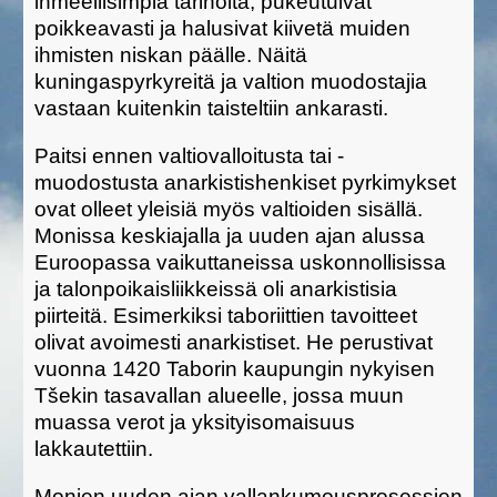
ihmeellisimpiä tarinoita, pukeutuivat
poikkeavasti ja halusivat kiivetä muiden
ihmisten niskan päälle. Näitä
kuningaspyrkyreitä ja valtion muodostajia
vastaan kuitenkin taisteltiin ankarasti.
Paitsi ennen valtiovalloitusta tai -
muodostusta anarkistishenkiset pyrkimykset
ovat olleet yleisiä myös valtioiden sisällä.
Monissa keskiajalla ja uuden ajan alussa
Euroopassa vaikuttaneissa uskonnollisissa
ja talonpoikaisliikkeissä oli anarkistisia
piirteitä. Esimerkiksi taboriittien tavoitteet
olivat avoimesti anarkistiset. He perustivat
vuonna 1420 Taborin kaupungin nykyisen
Tšekin tasavallan alueelle, jossa muun
muassa verot ja yksityisomaisuus
lakkautettiin.
Monien uuden ajan vallankumousprosessien