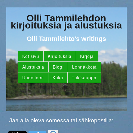
Olli Tammilehdon
kirjoituksia ja alustuksia
Olli Tammilehto's writings
Kotisivu
Kirjoituksia
Kirjoja
Alustuksia
Blogi
Lennäkkejä
Uudelleen
Kuka
Tukikauppa
Jaa alla oleva somessa tai sähköpostilla: