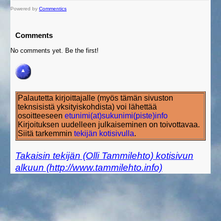
Powered by
Commentics
Comments
No comments yet. Be the first!
Palautetta kirjoittajalle (myös tämän sivuston
teknsisistä yksityiskohdista) voi lähettää
osoitteeseen
etunimi(at)sukunimi(piste)info
Kirjoituksen uudelleen julkaiseminen on toivottavaa.
Siitä tarkemmin
tekijän kotisivulla
.
Takaisin tekijän (Olli Tammilehto) kotisivun
alkuun (http://www.tammilehto.info)