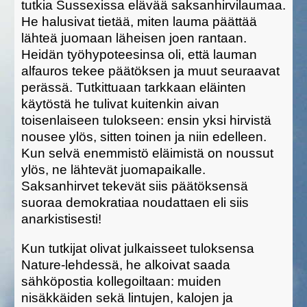
tutkia Sussexissa elävää saksanhirvilaumaa.
He halusivat tietää, miten lauma päättää
lähteä juomaan läheisen joen rantaan.
Heidän työhypoteesinsa oli, että lauman
alfauros tekee päätöksen ja muut seuraavat
perässä. Tutkittuaan tarkkaan eläinten
käytöstä he tulivat kuitenkin aivan
toisenlaiseen tulokseen: ensin yksi hirvistä
nousee ylös, sitten toinen ja niin edelleen.
Kun selvä enemmistö eläimistä on noussut
ylös, ne lähtevät juomapaikalle.
Saksanhirvet tekevät siis päätöksensä
suoraa demokratiaa noudattaen eli siis
anarkistisesti!
Kun tutkijat olivat julkaisseet tuloksensa
Nature-lehdessä, he alkoivat saada
sähköpostia kollegoiltaan: muiden
nisäkkäiden sekä lintujen, kalojen ja