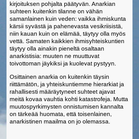
kirjoituksen pohjalta päätyvän. Anarkian
suhteen kuitenkin tilanne on vähän
samanlainen kuin veden: vaikka ihmiskunta
kärsii syvästä ja pahenevasta vesikriisistä,
niin kauan kuin on elämää, täytyy olla myös
vettä. Samaten kaikkien ihmisyhteiskuntien
täytyy olla ainakin pieneltä osaltaan
anarkistisia: muuten ne muuttuvat
toivottoman jäykiksi ja kuolevat pystyyn.
Osittainen anarkia on kuitenkin täysin
riittämätön, ja yhteiskuntiemme hierarkiat ja
rahallisesti määräytyneet suhteet ajavat
meitä kovaa vauhtia kohti katastrofeja. Mutta
muutospyrkimysten onnistumisen kannalta
on tärkeää huomata, että toisenlainen,
anarkistinen maailma on jo olemassa.