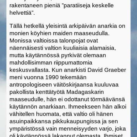
rakentaneen pieniä ”paratiiseja keskelle
helvettiä”.
Tällä hetkellä yleisintä arkipäivän anarkia on
monien köyhien maiden maaseudulla.
Monissa valtioissa talonpojat ovat
näennäisesti valtion kuuliaisia alamaisia,
mutta käytännössä pyrkivät olemaan
mahdollisimman riippumattomia
keskusvallasta. Kun anarkisti David Graeber
meni vuonna 1990 tekemään
antropologiseen väitöskirjaansa kuuluvaa
pakollista kenttätyötä Madagaskarin
maaseudulle, hän ei odottanut törmäävänsä
käytännön anarkiaan. Ihmeekseen hän alkoi
vähitellen huomata, että valtio oli hänen
asuinpaikkansa pikkukaupungissa ja sen
ympäristössä vain menneisyyden varjo, joka
oli käytännössä lakannut olemasta. Ihmiset