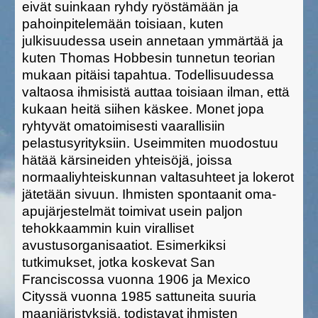
eivät suinkaan ryhdy ryöstämään ja
pahoinpitelemään toisiaan, kuten
julkisuudessa usein annetaan ymmärtää ja
kuten Thomas Hobbesin tunnetun teorian
mukaan pitäisi tapahtua. Todellisuudessa
valtaosa ihmisistä auttaa toisiaan ilman, että
kukaan heitä siihen käskee. Monet jopa
ryhtyvät omatoimisesti vaarallisiin
pelastusyrityksiin. Useimmiten muodostuu
hätää kärsineiden yhteisöjä, joissa
normaaliyhteiskunnan valtasuhteet ja lokerot
jätetään sivuun. Ihmisten spontaanit oma-
apujärjestelmät toimivat usein paljon
tehokkaammin kuin viralliset
avustusorganisaatiot. Esimerkiksi
tutkimukset, jotka koskevat San
Franciscossa vuonna 1906 ja Mexico
Cityssä vuonna 1985 sattuneita suuria
maanjäristyksiä, todistavat ihmisten