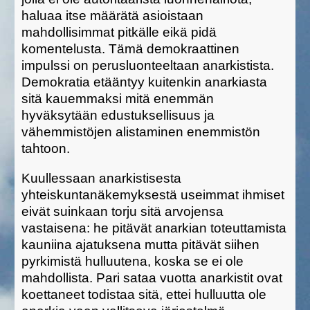
haluaa itse määrätä asioistaan
mahdollisimmat pitkälle eikä pidä
komentelusta. Tämä demokraattinen
impulssi on perusluonteeltaan anarkistista.
Demokratia etääntyy kuitenkin anarkiasta
sitä kauemmaksi mitä enemmän
hyväksytään edustuksellisuus ja
vähemmistöjen alistaminen enemmistön
tahtoon.
Kuullessaan anarkistisesta
yhteiskuntanäkemyksestä useimmat ihmiset
eivät suinkaan torju sitä arvojensa
vastaisena: he pitävät anarkian toteuttamista
kauniina ajatuksena mutta pitävät siihen
pyrkimistä hulluutena, koska se ei ole
mahdollista. Pari sataa vuotta anarkistit ovat
koettaneet todistaa sitä, ettei hulluutta ole