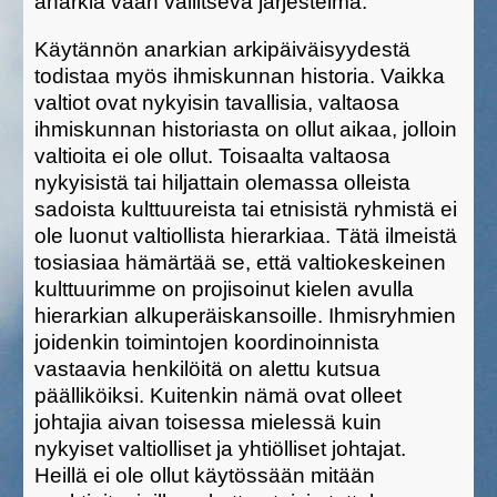
anarkia vaan vallitseva järjestelmä.
Käytännön anarkian arkipäiväisyydestä
todistaa myös ihmiskunnan historia. Vaikka
valtiot ovat nykyisin tavallisia, valtaosa
ihmiskunnan historiasta on ollut aikaa, jolloin
valtioita ei ole ollut. Toisaalta valtaosa
nykyisistä tai hiljattain olemassa olleista
sadoista kulttuureista tai etnisistä ryhmistä ei
ole luonut valtiollista hierarkiaa. Tätä ilmeistä
tosiasiaa hämärtää se, että valtiokeskeinen
kulttuurimme on projisoinut kielen avulla
hierarkian alkuperäiskansoille. Ihmisryhmien
joidenkin toimintojen koordinoinnista
vastaavia henkilöitä on alettu kutsua
päälliköiksi. Kuitenkin nämä ovat olleet
johtajia aivan toisessa mielessä kuin
nykyiset valtiolliset ja yhtiölliset johtajat.
Heillä ei ole ollut käytössään mitään