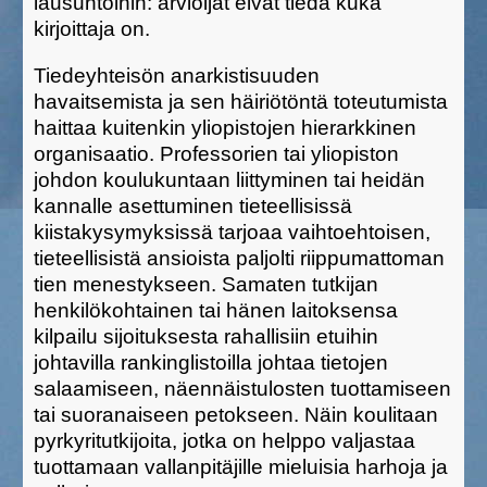
lausuntoihin: arvioijat eivät tiedä kuka
kirjoittaja on.
Tiedeyhteisön anarkistisuuden
havaitsemista ja sen häiriötöntä toteutumista
haittaa kuitenkin yliopistojen hierarkkinen
organisaatio. Professorien tai yliopiston
johdon koulukuntaan liittyminen tai heidän
kannalle asettuminen tieteellisissä
kiistakysymyksissä tarjoaa vaihtoehtoisen,
tieteellisistä ansioista paljolti riippumattoman
tien menestykseen. Samaten tutkijan
henkilökohtainen tai hänen laitoksensa
kilpailu sijoituksesta rahallisiin etuihin
johtavilla rankinglistoilla johtaa tietojen
salaamiseen, näennäistulosten tuottamiseen
tai suoranaiseen petokseen. Näin koulitaan
pyrkyritutkijoita, jotka on helppo valjastaa
tuottamaan vallanpitäjille mieluisia harhoja ja