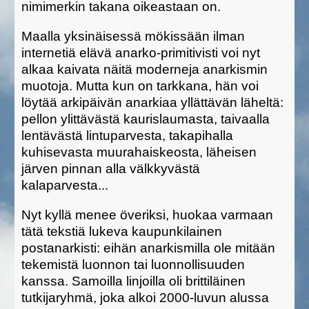
nimimerkin takana oikeastaan on.
Maalla yksinäisessä mökissään ilman
internetiä elävä anarko-primitivisti voi nyt
alkaa kaivata näitä moderneja anarkismin
muotoja. Mutta kun on tarkkana, hän voi
löytää arkipäivän anarkiaa yllättävän läheltä:
pellon ylittävästä kaurislaumasta, taivaalla
lentävästä lintuparvesta, takapihalla
kuhisevasta muurahaiskeosta, läheisen
järven pinnan alla välkkyvästä
kalaparvesta...
Nyt kyllä menee överiksi, huokaa varmaan
tätä tekstiä lukeva kaupunkilainen
postanarkisti: eihän anarkismilla ole mitään
tekemistä luonnon tai luonnollisuuden
kanssa. Samoilla linjoilla oli brittiläinen
tutkijaryhmä, joka alkoi 2000-luvun alussa