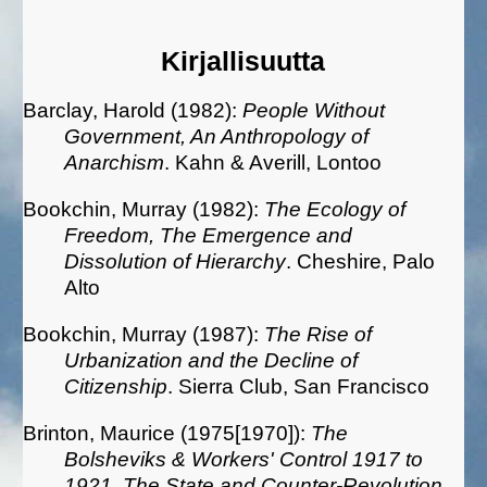
Kirjallisuutta
Barclay, Harold (1982):
People Without
Government, An Anthropology of
Anarchism
. Kahn & Averill, Lontoo
Bookchin, Murray (1982):
The Ecology of
Freedom, The Emergence and
Dissolution of Hierarchy
. Cheshire, Palo
Alto
Bookchin, Murray (1987):
The Rise of
Urbanization and the Decline of
Citizenship
. Sierra Club, San Francisco
Brinton, Maurice (1975[1970]):
The
Bolsheviks & Workers' Control 1917 to
1921, The State and
Counter-Revolution
.