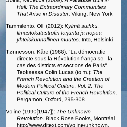
Solnit, Rebecca (2009):
A Paradise Built in
Hell: The Extraordinary Communities
That Arise in Disaster
. Viking, New York
Tammilehto, Olli (2012):
Kylmä suihku,
Ilmastokatastrofin torjunta ja nopea
yhteiskunnallinen muutos
. Into, Helsinki
Tønnesson, Kåre (1988): "La démocratie
directe sous la Révolution française - la
cas des districts et sections de Paris".
Teoksessa Colin Lucas (toim.):
The
French Revolution and the Creation of
Modern Political Culture, Vol. 2, The
Political Culture of the French Revolution
.
Pergamon, Oxford, 295-308
Voline (1990[1947]):
The Unknown
Revolution
. Black Rose Books, Montréal
http://www.ditext.com/voline/unknown.