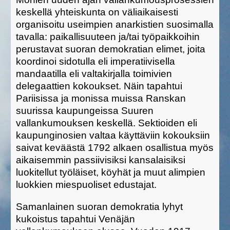
keskellä yhteiskunta on väliaikaisesti
organisoitu useimpien anarkistien suosimalla
tavalla: paikallisuuteen ja/tai työpaikkoihin
perustavat suoran demokratian elimet, joita
koordinoi sidotulla eli imperatiivisella
mandaatilla eli valtakirjalla toimivien
delegaattien kokoukset. Näin tapahtui
Pariisissa ja monissa muissa Ranskan
suurissa kaupungeissa Suuren
vallankumouksen keskellä. Sektioiden eli
kaupunginosien valtaa käyttäviin kokouksiin
saivat keväästä 1792 alkaen osallistua myös
aikaisemmin passiivisiksi kansalaisiksi
luokitellut työläiset, köyhät ja muut alimpien
luokkien miespuoliset edustajat.
Samanlainen suoran demokratia lyhyt
kukoistus tapahtui Venäjän