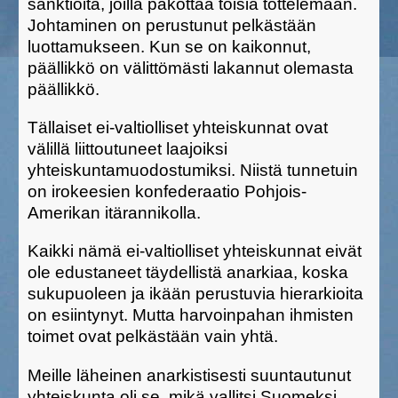
sanktioita, joilla pakottaa toisia tottelemaan.
Johtaminen on perustunut pelkästään
luottamukseen. Kun se on kaikonnut,
päällikkö on välittömästi lakannut olemasta
päällikkö.
Tällaiset ei-valtiolliset yhteiskunnat ovat
välillä liittoutuneet laajoiksi
yhteiskuntamuodostumiksi. Niistä tunnetuin
on irokeesien konfederaatio Pohjois-
Amerikan itärannikolla.
Kaikki nämä ei-valtiolliset yhteiskunnat eivät
ole edustaneet täydellistä anarkiaa, koska
sukupuoleen ja ikään perustuvia hierarkioita
on esiintynyt. Mutta harvoinpahan ihmisten
toimet ovat pelkästään vain yhtä.
Meille läheinen anarkistisesti suuntautunut
yhteiskunta oli se, mikä vallitsi Suomeksi