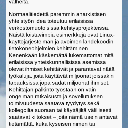
valheita.
Normaalitiedettä paremmin anarkistisen
yhteistyön idea toteutuu erilaisissa
verkostomuotoisissa kehitysprojekteissa.
Näistä loistavimpia esimerkkejä ovat Linux-
käyttöjärjestelmän ja avoimen lähdekoodin
tietokoneohjelmien kehittäminen.
Kenenkään käskemättä lukemattomat mitä
erilaisissa yhteiskunnallisissa asemissa
olevat ihmiset kehittävät ja parantavat näitä
työkaluja, joita käyttävät miljoonat joissakin
tapauksissa jopa sadat miljoonat ihmiset.
Kehittäjän palkinto työstään on vain
ongelman ratkaisusta ja sovellutuksen
toimivuudesta saatava tyydytys sekä
kollegoilta suoraan tai käyttäjiltä välillisesti
saatavat kiitokset – joita nämä usein antavat
tietämättä, kuka kyseisen nimen tai