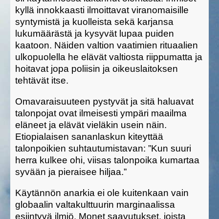
kyllä innokkaasti ilmoittavat viranomaisille
syntymistä ja kuolleista sekä karjansa
lukumäärästä ja kysyvät lupaa puiden
kaatoon. Näiden valtion vaatimien rituaalien
ulkopuolella he elävät valtiosta riippumatta ja
hoitavat jopa poliisin ja oikeuslaitoksen
tehtävät itse.
Omavaraisuuteen pystyvät ja sitä haluavat
talonpojat ovat ilmeisesti ympäri maailma
eläneet ja elävät vieläkin usein näin.
Etiopialaisen sananlaskun kiteyttää
talonpoikien suhtautumistavan: ”Kun suuri
herra kulkee ohi, viisas talonpoika kumartaa
syvään ja pieraisee hiljaa.”
Käytännön anarkia ei ole kuitenkaan vain
globaalin valtakulttuurin marginaalissa
esiintyvä ilmiö. Monet saavutukset, joista