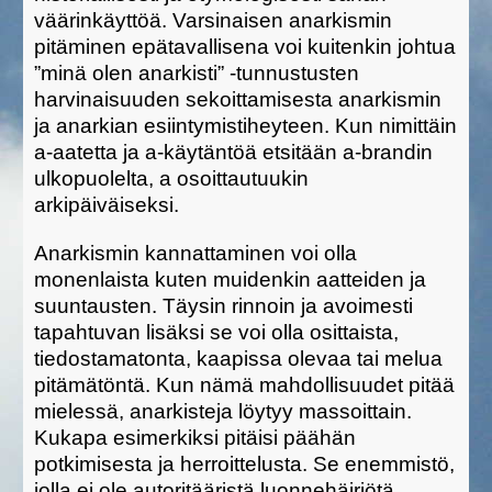
väärinkäyttöä. Varsinaisen anarkismin
pitäminen epätavallisena voi kuitenkin johtua
”minä olen anarkisti” -tunnustusten
harvinaisuuden sekoittamisesta anarkismin
ja anarkian esiintymistiheyteen. Kun nimittäin
a-aatetta ja a-käytäntöä etsitään a-brandin
ulkopuolelta, a osoittautuukin
arkipäiväiseksi.
Anarkismin kannattaminen voi olla
monenlaista kuten muidenkin aatteiden ja
suuntausten. Täysin rinnoin ja avoimesti
tapahtuvan lisäksi se voi olla osittaista,
tiedostamatonta, kaapissa olevaa tai melua
pitämätöntä. Kun nämä mahdollisuudet pitää
mielessä, anarkisteja löytyy massoittain.
Kukapa esimerkiksi pitäisi päähän
potkimisesta ja herroittelusta. Se enemmistö,
jolla ei ole autoritääristä luonnehäiriötä,