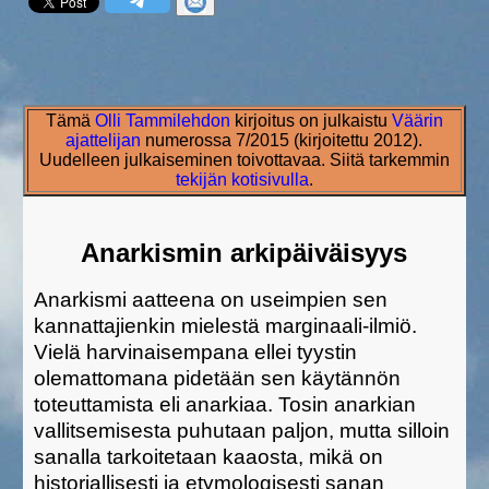
Tämä
Olli Tammilehdon
kirjoitus on julkaistu
Väärin
ajattelijan
numerossa 7/2015 (kirjoitettu 2012).
Uudelleen julkaiseminen toivottavaa. Siitä tarkemmin
tekijän kotisivulla
.
Anarkismin arkipäiväisyys
Anarkismi aatteena on useimpien sen
kannattajienkin mielestä marginaali-ilmiö.
Vielä harvinaisempana ellei tyystin
olemattomana pidetään sen käytännön
toteuttamista eli anarkiaa. Tosin anarkian
vallitsemisesta puhutaan paljon, mutta silloin
sanalla tarkoitetaan kaaosta, mikä on
historiallisesti ja etymologisesti sanan