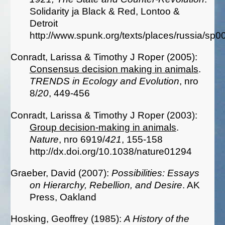
Solidarity ja Black & Red, Lontoo &
Detroit
http://www.spunk.org/texts/places/russia/sp0
Conradt, Larissa & Timothy J Roper (2005):
Consensus decision making in animals
.
TRENDS in Ecology and Evolution
, nro
8/
20
, 449-456
Conradt, Larissa & Timothy J Roper (2003):
Group decision-making in animals
.
Nature
, nro 6919/
421
, 155-158
http://dx.doi.org/10.1038/nature01294
Graeber, David (2007):
Possibilities: Essays
on Hierarchy, Rebellion, and Desire
. AK
Press, Oakland
Hosking, Geoffrey (1985):
A History of the