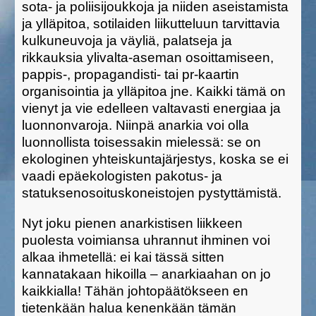
sota- ja poliisijoukkoja ja niiden aseistamista
ja ylläpitoa, sotilaiden liikutteluun tarvittavia
kulkuneuvoja ja väyliä, palatseja ja
rikkauksia ylivalta-aseman osoittamiseen,
pappis-, propagandisti- tai pr-kaartin
organisointia ja ylläpitoa jne. Kaikki tämä on
vienyt ja vie edelleen valtavasti energiaa ja
luonnonvaroja. Niinpä anarkia voi olla
luonnollista toisessakin mielessä: se on
ekologinen yhteiskuntajärjestys, koska se ei
vaadi epäekologisten pakotus- ja
statuksenosoituskoneistojen pystyttämistä.
Nyt joku pienen anarkistisen liikkeen
puolesta voimiansa uhrannut ihminen voi
alkaa ihmetellä: ei kai tässä sitten
kannatakaan hikoilla – anarkiaahan on jo
kaikkialla! Tähän johtopäätökseen en
tietenkään halua kenenkään tämän