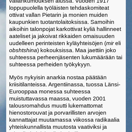
vallankumouksen alussa. Vuoden 1917
loppupuolella työläisten tehdaskomiteat
ottivat vallan Pietarin ja monien muiden
kaupunkien tuotantolaitoksissa. Samoihin
aikoihin talonpojat karkottivat kyliä hallinneet
aateliset ja jakoivat rikkaiden omaisuuden
uudelleen perinteisten kyläyhteisöjen (
mir
eli
obshtshina
)
kokouksissa. Maa jaettiin joko
suhteessa perheenjäsenten lukumäärään tai
suhteessa perheiden työkykyyn.
Myös nykyisin anarkia nostaa päätään
kriisitilanteissa.
Argentiinassa, tuossa Länsi-
Eurooppaa monessa suhteessa
muistuttavassa maassa, vuoden 2001
talousromahdus muutti lukemattomat
hienostorouvat ja porvarillisten arvojen
kannattajat muutamassa viikossa radikaalia
yhteiskunnallista muutosta vaativiksi ja