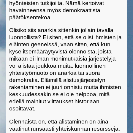
hyönteisten tutkijoilta. Nämä kertoivat
havainneensa myös demokraattista
päätöksentekoa.
Olisiko siis anarkia sittenkin jollain tavalla
luonnollista? Ei siten, että se olisi ihmisten ja
eläinten geeneissä, vaan siten, että kun
kyse itsemääräytyvistä olennoista, joista
mikään ei ilman monimutkaisia järjestelyjä
voi alistaa joukkoa muita, luonnollinen
yhteistyömuoto on anarkia tai suora
demokratia. Eläimillä alistusjärjestelyn
rakentaminen ei juuri onnistu mutta ihmisten
keskuudessakin se ei ole helppoa, mitä
edellä mainitut viittaukset historiaan
osoittavat.
Olennaista on, että alistaminen on aina
vaatinut runsaasti yhteiskunnan resursseja: