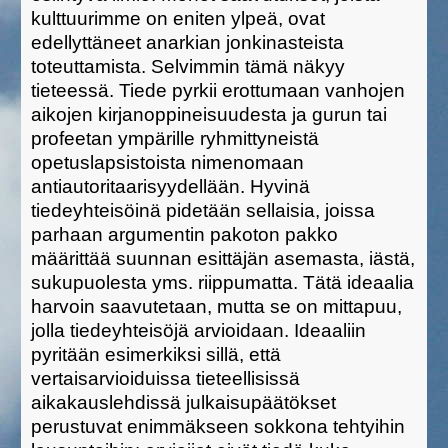
kulttuurimme on eniten ylpeä, ovat
edellyttäneet anarkian jonkinasteista
toteuttamista. Selvimmin tämä näkyy
tieteessä. Tiede pyrkii erottumaan vanhojen
aikojen kirjanoppineisuudesta ja gurun tai
profeetan ympärille ryhmittyneistä
opetuslapsistoista nimenomaan
antiautoritaarisyydellään. Hyvinä
tiedeyhteisöinä pidetään sellaisia, joissa
parhaan argumentin pakoton pakko
määrittää suunnan esittäjän asemasta, iästä,
sukupuolesta yms. riippumatta. Tätä ideaalia
harvoin saavutetaan, mutta se on mittapuu,
jolla tiedeyhteisöjä arvioidaan. Ideaaliin
pyritään esimerkiksi sillä, että
vertaisarvioiduissa tieteellisissä
aikakauslehdissä julkaisupäätökset
perustuvat enimmäkseen sokkona tehtyihin